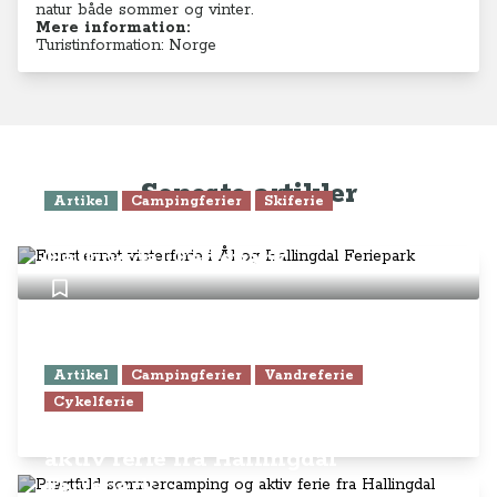
natur både sommer og vinter.
Mere information:
Turistinformation: Norge
Seneste artikler
Artikel
Campingferier
Skiferie
Femstjernet vinterferie i Ål og
Hallingdal Feriepark
Artikel
Campingferier
Vandreferie
Cykelferie
Pragtfuld sommercamping og
aktiv ferie fra Hallingdal
Feriepark