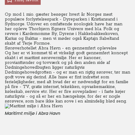
Tilføj favorit
Op mod 1 mio. gæster besøger hvert år Norges mest
populære forlystelsespark - Dyreparken i Kristiansand i
Sydnorge. Udover en omfattende zoologisk have har man
her opleve Thorbjørn Egners Univers med bl.a. Folk og
røvere i Kardemomme By, Dyrene i Hakkebakkeskoven,
Karius og Baktus - men vi møder også Kaptajn Sabeltand
skabt af Terje Formoe.
Sørøverhotellet Abra Havn - en gennemført oplevelse
Og her er vi kommet til et virkeligt godt gennemført koncept
skabt i et maritimt sørøvermiljø. Her er kanoner,
provianttønder og tovværk og på den anden side af
Dødningehovedbugten ligger naturligvis
Dødningehovedgrotten - og er man en rigtig sørøver, tør man
godt vove sig derind. Alle huse er fint indrettet som
ferielejligheder, med alt hvad der er nødvendigt for en familie
på fire - TV, gratis internet, tekøkken, opvaskemaskine,
køleskab, service etc. Her er fire sovepladser - i faste køjer
naturligvis - og så er her en hængekøje, for der er nogle
sørøvere, som bare ikke kan sove i en almindelig blød seng.
Maritimt miljø i Abra Havn