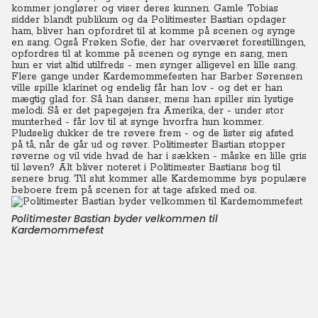
kommer jonglører og viser deres kunnen.
Gamle Tobias
sidder blandt publikum og da Politimester Bastian opdager
ham, bliver han opfordret til at komme på scenen og synge
en sang. Også Frøken Sofie, der har overværet forestillingen,
opfordres til at komme på scenen og synge en sang, men
hun er vist altid utilfreds - men synger alligevel en lille sang.
Flere gange under Kardemommefesten har Barber Sørensen
ville spille klarinet og endelig får han lov - og det er han
mægtig glad for. Så han danser, mens han spiller sin lystige
melodi. Så er det papegøjen fra Amerika, der - under stor
munterhed - får lov til at synge hvorfra hun kommer.
Pludselig dukker de tre røvere frem - og de lister sig afsted
på tå, når de går ud og røver. Politimester Bastian stopper
røverne og vil vide hvad de har i sækken - måske en lille gris
til løven? Alt bliver noteret i Politimester Bastians bog til
senere brug. Til slut kommer alle Kardemomme bys populære
beboere frem på scenen for at tage afsked med os.
Politimester Bastian byder velkommen til
Kardemommefest