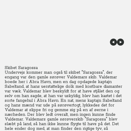
Skibet Saragossa
Undervejs kommer man også til skibet "Saragossa", der
engang var den gamle sørøver Valdemars skib. Valdemar
boede her i Abra Havn, men en dag opdagede kaptajn
Sabeltand, at hans uerstattelige dolk med kostbare diamanter
var væk. Valdemar blev beskyldt for at have stjålet den og
selv om han sagde, at han var uskyldig, blev han kastet i det
sorte fangehul i Abra Havn. En nat, mens kaptajn Sabeltand
og hans mænd var ude på sørøvertogt, lykkedes det for
Valdemar at slippe fri og gemme sig på en af øerne i
nærheden. Der blev ledt overalt, men ingen kunne finde
Valdemar. Valdemars gamle sørøverskib "Saragossa" blev
slæbt på land, så han ikke kunne flygte til havs på det. Det
hele ender dog med, at man finder den rigtige tyv, så