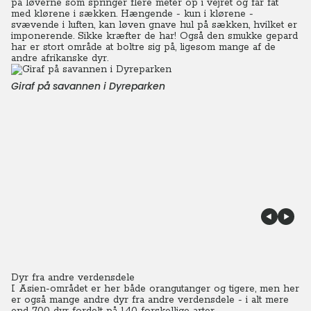
på løverne som springer flere meter op i vejret og får fat
med klørene i sækken.
Hængende - kun i klørene -
svævende i luften, kan løven gnave hul på sækken, hvilket er
imponerende. Sikke kræfter de har! Også den smukke gepard
har er stort område at boltre sig på, ligesom mange af de
andre afrikanske dyr.
Giraf på savannen i Dyreparken
Dyr fra andre verdensdele
I Asien-området er her både orangutanger og tigere, men her
er også mange andre dyr fra andre verdensdele - i alt mere