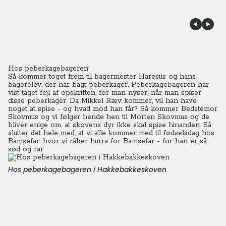
Hos peberkagebageren
Så kommer toget frem til bagermester Haresus og hans
bagerelev, der har bagt peberkager.
Peberkagebageren har
vist taget fejl af opskriften, for man nyser, når man spiser
disse peberkager.
Da Mikkel Ræv kommer, vil han have
noget at spise - og hvad mod han får? Så kommer Bedstemor
Skovmus og vi følger hende hen til Morten Skovmus og de
bliver enige om, at skovens dyr ikke skal spise hinanden. Så
slutter det hele med, at vi alle kommer med til fødselsdag hos
Bamsefar, hvor vi råber hurra for Bamsefar - for han er så
sød og rar.
Hos peberkagebageren i Hakkebakkeskoven