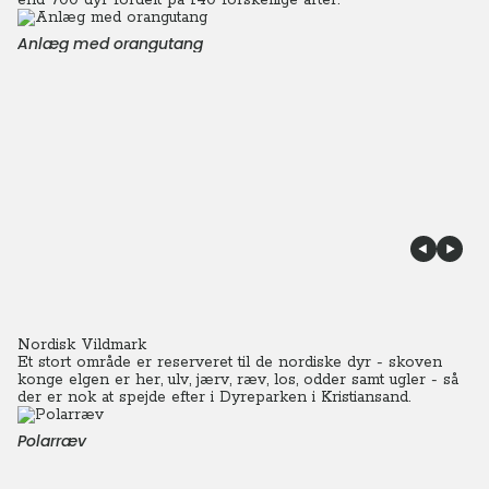
end 700 dyr fordelt på 140 forskellige arter.
Anlæg med orangutang
Nordisk Vildmark
Et stort område er reserveret til de nordiske dyr - skoven
konge elgen er her, ulv, jærv, ræv, los, odder samt ugler - så
der er nok at spejde efter i Dyreparken i Kristiansand.
Polarræv