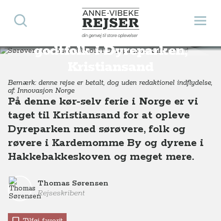
Søg
Åbn 
Anne-Vibeke Rejser
Sørøvere og andet
din genvej til store oplevelser
Destinationer
Europa
Norge
Sørøvere og andet godtfolk i Dyreparken, Kristiansand
godtfolk i Dyreparken,
Kristiansand
Bemærk: denne rejse er betalt, dog uden redaktionel indflydelse,
af: Innovasjon Norge
På denne kør-selv ferie i Norge er vi
taget til Kristiansand for at opleve
Dyreparken med sørøvere, folk og
røvere i Kardemomme By og dyrene i
Hakkebakkeskoven og meget mere.
Thomas Sørensen
Rejseskribent