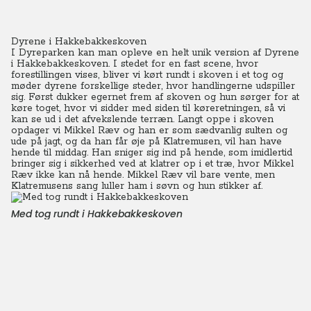
Dyrene i Hakkebakkeskoven
I Dyreparken kan man opleve en helt unik version af Dyrene
i Hakkebakkeskoven. I stedet for en fast scene, hvor
forestillingen vises, bliver vi kørt rundt i skoven i et tog og
møder dyrene forskellige steder, hvor handlingerne udspiller
sig. Først dukker egernet frem af skoven og hun sørger for at
køre toget, hvor vi sidder med siden til køreretningen, så vi
kan se ud i det afvekslende terræn.
Langt oppe i skoven
opdager vi Mikkel Ræv og han er som sædvanlig sulten og
ude på jagt, og da han får øje på Klatremusen, vil han have
hende til middag.
Han sniger sig ind på hende, som imidlertid
bringer sig i sikkerhed ved at klatrer op i et træ, hvor Mikkel
Ræv ikke kan nå hende.
Mikkel Ræv vil bare vente, men
Klatremusens sang luller ham i søvn og hun stikker af.
Med tog rundt i Hakkebakkeskoven