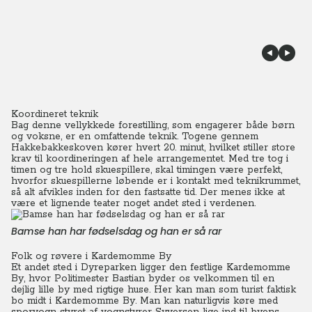
Koordineret teknik
Bag denne vellykkede forestilling, som engagerer både børn
og voksne, er en omfattende teknik.
Togene gennem
Hakkebakkeskoven kører hvert 20. minut, hvilket stiller store
krav til koordineringen af hele arrangementet.
Med tre tog i
timen og tre hold skuespillere, skal timingen være perfekt,
hvorfor skuespillerne løbende er i kontakt med teknikrummet,
så alt afvikles inden for den fastsatte tid. Der menes ikke at
være et lignende teater noget andet sted i verdenen.
Bamse han har fødselsdag og han er så rar
Folk og røvere i Kardemomme By
Et andet sted i Dyreparken ligger den festlige Kardemomme
By, hvor Politimester Bastian byder os velkommen til en
dejlig lille by med rigtige huse. Her kan man som turist faktisk
bo midt i Kardemomme By. Man kan naturligvis køre med