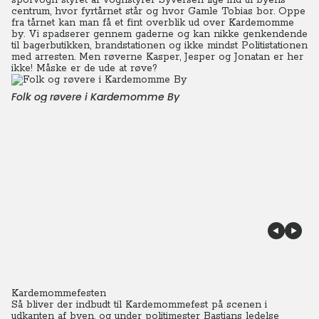
sporvogn styret af vognstyrer Syversen lige ind til byens
centrum, hvor fyrtårnet står og hvor Gamle Tobias bor.
Oppe
fra tårnet kan man få et fint overblik ud over Kardemomme
by. Vi spadserer gennem gaderne og kan nikke genkendende
til bagerbutikken, brandstationen og ikke mindst Politistationen
med arresten. Men røverne Kasper, Jesper og Jonatan er her
ikke! Måske er de ude at røve?
Folk og røvere i Kardemomme By
Kardemommefesten
Så bliver der indbudt til Kardemommefest på scenen i
udkanten af byen, og under politimester Bastians ledelse