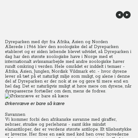
Dyreparken med dyr fra Afrika, Asien og Norden
Allerede i 1966 blev den zoologiske del af Dyreparken
etableret og er siden løbende blevet udvidet, så Dyreparken i
dag har den største zoologiske have i Norge med et
internationalt avlssamarbejde med andre zoologiske haver
rundt omkring i verden. Hele området er inddelt i temaer -
Afrika, Asien, Junglen, Nordisk Vildmark etc. - hvor dyrene
lever så tæt på et naturligt miljø som muligt, og alene i denne
del af Dyreparken er der nok at se og gøre til mere end en
hel dag.
Det er naturligvis muligt at høre mere om dyrene, når
dyrepasserne fortæller om dem, mens de fodres.
Ørkenræve er bare så kære
Savannen
Vi kommer forbi den afrikanske savanne med giraffer,
zebraer, strudse og perlehøns - samt ikke mindst
elanantiloper, der er verdens største antilope. Et tilløbsstykke
er løverne. Her fires en sæk med kød hen over hovederne