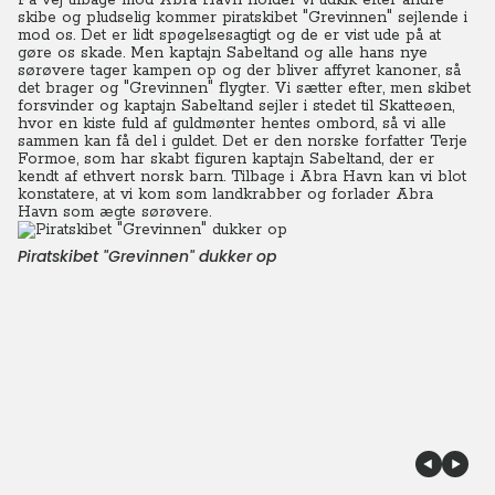
På vej tilbage mod Abra Havn holder vi udkik efter andre
skibe og pludselig kommer piratskibet "Grevinnen" sejlende i
mod os. Det er lidt spøgelsesagtigt og de er vist ude på at
gøre os skade.
Men kaptajn Sabeltand og alle hans nye
sørøvere tager kampen op og der bliver affyret kanoner, så
det brager og "Grevinnen" flygter. Vi sætter efter, men skibet
forsvinder og kaptajn Sabeltand sejler i stedet til Skatteøen,
hvor en kiste fuld af guldmønter hentes ombord, så vi alle
sammen kan få del i guldet. Det er den norske forfatter Terje
Formoe, som har skabt figuren kaptajn Sabeltand, der er
kendt af ethvert norsk barn. Tilbage i Abra Havn kan vi blot
konstatere, at vi kom som landkrabber og forlader Abra
Havn som ægte sørøvere.
Piratskibet "Grevinnen" dukker op