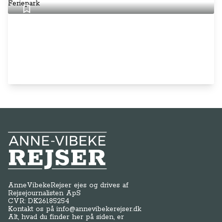
Anne-Vibeke Rejser
AnneVibekeRejser ejes og drives af
Rejsejournalisten ApS
CVR: DK
26185254
Kontakt os på
info@annevibekerejser.dk
Alt, hvad du finder her på siden, er