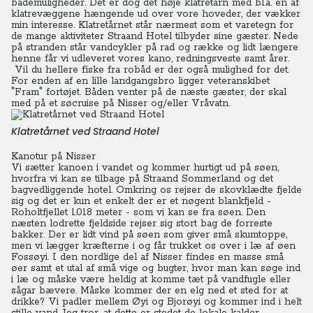
bademuligheder. Det er dog det høje klatretårn med bl.a. en af
klatrevæggene hængende ud over vore hoveder, der vækker
min interesse. Klatretårnet står nærmest som et varetegn for
de mange aktiviteter Straand Hotel tilbyder sine gæster. Nede
på stranden står vandcykler på rad og række og lidt længere
henne får vi udleveret vores kano, redningsveste samt årer.
Vil du hellere fiske fra robåd er der også mulighed for det.
For enden af en lille landgangsbro ligger veteranskibet
"Fram" fortøjet. Båden venter på de næste gæster, der skal
med på et søcruise på Nisser og/eller Vråvatn.
Klatretårnet ved Straand Hotel
Kanotur på Nisser
Vi sætter kanoen i vandet og kommer hurtigt ud på søen,
hvorfra vi kan se tilbage på Straand Sommerland og det
bagvedliggende hotel.
Omkring os rejser de skovklædte fjelde
sig og det er kun et enkelt der er et nøgent blankfjeld -
Roholtfjellet 1.018 meter - som vi kan se fra søen. Den
næsten lodrette fjeldside rejser sig stort bag de forreste
bakker. Der er lidt vind på søen som giver små skumtoppe,
men vi lægger kræfterne i og får trukket os over i læ af øen
Fossøyi. I den nordlige del af Nisser findes en masse små
øer samt et utal af små vige og bugter, hvor man kan søge ind
i læ og måske være heldig at komme tæt på vandfugle eller
sågar bævere. Måske kommer der en elg ned et sted for at
drikke? Vi padler mellem Øyi og Bjorøyi og kommer ind i helt