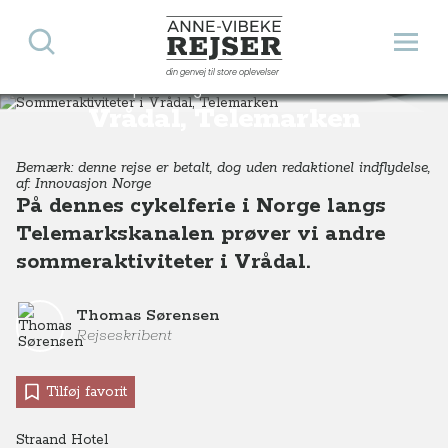
Søg
Åbn 
Anne-Vibeke Rejser
din genvej til store oplevelser
Sommeraktiviteter i
Destinationer
Europa
Norge
Sommeraktiviteter i Vrådal, Telemarken, Sydnorge
Vrådal, Telemarken
Bemærk: denne rejse er betalt, dog uden redaktionel indflydelse,
af: Innovasjon Norge
På dennes cykelferie i Norge langs
Telemarkskanalen prøver vi andre
sommeraktiviteter i Vrådal.
Thomas Sørensen
Rejseskribent
Tilføj favorit
Straand Hotel