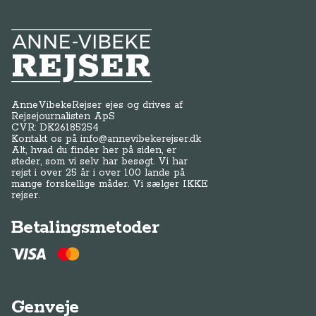
Anne-Vibeke Rejser
AnneVibekeRejser ejes og drives af
Rejsejournalisten ApS
CVR: DK
26185254
Kontakt os på
info@annevibekerejser.dk
Alt, hvad du finder her på siden, er
steder, som vi selv har besøgt. Vi har
rejst i over 25 år i over 100 lande på
mange forskellige måder. Vi sælger IKKE
rejser.
Betalingsmetoder
Genveje