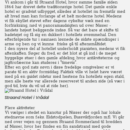
Vi ankom i går til Straand Hotel, hvor samme familie siden
1864 har drevet dette traditionsrige hotel.
Det gamle enkle
hotel er gradvist udbygget, således at hotellet nu fremstår med
alt hvad man kan forlange af et helt moderne hotel. Medens
vi fik skyllet støvet efter dagens cykeltur væk med en
forfriskning, nød vi panoramaudsigten ud over Nisser -
landets højest beliggende indsø.
Så var det bare at skifte til
badetøjet og få sig en dukkert i hotellets svømmehal. Den
efterfølgende tur i saunaen løsnede de sidste spændinger i
arme og ben og vi kunne friske gå til aftensmåltidet.
I den nyere del af hotellet underholdt pianisten, medens vi fik
aftenkaffen. Søger du fred, er det blot at gå ind i de meget
hyggelige stuer i den gamle afdeling, hvor antikviteterne og
jagttrofæerne kan studeres i "timevis".
Efter en god nats søvn i disse fredelige omgivelser er vi
parate til en aktiv formiddag. Faktisk ville vi helst have været
med på en guidet ridetur med hestene fra hotellets egen stald,
men alle heste var allerede reserveret til anden side (så vær i
god tid, hvis du vil ud at ride her).
Straand Hotel i Vrådal
Flere aktiviteter
Vi vælger i stedet en kanotur på Nisser der også har lokale
stednavne som f.eks. Eidstodpølen, Bussvikfjorden m.fl. Vi går
ned over vejen og gennem Straand Sommerland til bredden
af Nisser, hvor her findes en fin sandstrand med gode