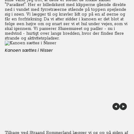
stille vand. Jeg tror, at dette er stedet de lokale kalder
"Paradiset". Her er billedskønt med klipperne gående direkte
ned i vandet med fyrretræerne stående på toppen spejlende
sig i søen.
Vi lægger til og kravler lidt op på en af øerne og
får en forfriskning. Da vi atter sidder i kanoen er det blot at
følge øen højre om og snart ser vi et hul under vejen, som vi
skal igennem.
Vi passerer Slusemuseet og padler - nu i
medvind - hurtigt over langs bredden, hvor der findes flere
strande og aktivitetspladser.
Kanoen sættes i Nisser
Tilbage ved Straand Sommerland lægger vi os op på siden af