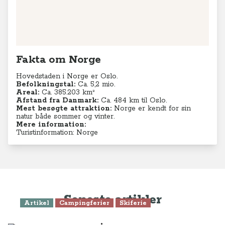
Fakta om Norge
Hovedstaden i Norge er Oslo.
Befolkningstal:
Ca. 5,2
mio.
Areal:
Ca. 385.203 km²
Afstand fra Danmark:
Ca. 484 km til Oslo.
Mest besøgte attraktion:
Norge er kendt for sin
natur både sommer og vinter.
Mere information:
Turistinformation: Norge
Seneste artikler
Artikel
Campingferier
Skiferie
Femstjernet vinterferie i Ål og