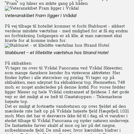
"Fram" og hilser en sidste gang på båden.
Veteranskibet Fram ligger i Vrådal
På vej tilbage til hotellet kommer vi forbi Stabburet - sikkert
verdens mindste værtshus - med mulighed for at få sig endnu
en forfriskning. Indgangen er så lille, at man nærmest skal
kravle for at komme inden for.
Stabburet - et lillebitte værtshus hos Strand Hotel
På skibakken
Vi tager nu over til Vrådal Panorama ved Vrådal Skisenter,
som mange danskere kender fra vinterens aktiviteter. Her
findes hytter i alle størrelser og prislag.
Vi tager op på
skibakken, men udsynet fra skibakkens top, Stemnetten, 748
moh. er noget anderledes på denne årstid. For vores fødder
ligger Nisser og hele Vrådal omkranset af fjeldene. I det gode
vejr er det muligt at se helt til Gaustatoppen - Telemarkens
højeste top.
Det er muligt at fortsætte vandreturen op over fjeldet ad den
mærkede rute helt op på Vrådals højeste fjeld Hægefjell, 1.021
moh. Men det har vi desværre ikke tid til i dag, så vi vandrer i
stedet tilbage til Vrådal Panorama og nyder naturen undervejs.
De fantastiske farver skabt af mos og lav på det nøgne,
solbeskinnede fjeld. De små søer, hvor kærulden blafrer i