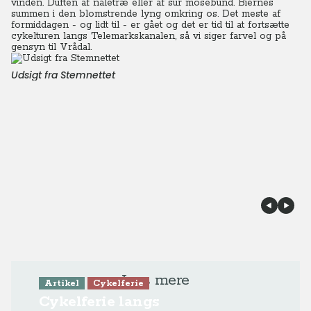
vinden. Duften af nåletræ eller af sur mosebund. Biernes
summen i den blomstrende lyng omkring os. Det meste af
formiddagen - og lidt til - er gået og det er tid til at fortsætte
cykelturen langs Telemarkskanalen, så vi siger farvel og på
gensyn til Vrådal.
Udsigt fra Stemnettet
Læs mere
Artikel
Cykelferie
Cykelferie langs