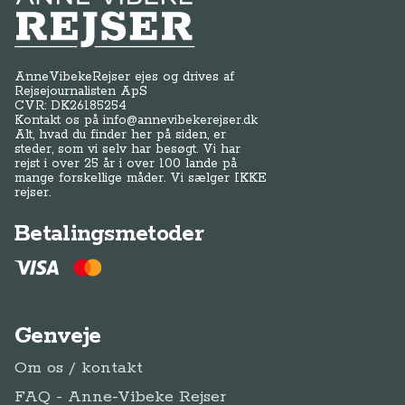
Anne-Vibeke Rejser
AnneVibekeRejser ejes og drives af
Rejsejournalisten ApS
CVR: DK
26185254
Kontakt os på
info@annevibekerejser.dk
Alt, hvad du finder her på siden, er
steder, som vi selv har besøgt. Vi har
rejst i over 25 år i over 100 lande på
mange forskellige måder. Vi sælger IKKE
rejser.
Betalingsmetoder
Genveje
Om os / kontakt
FAQ - Anne-Vibeke Rejser