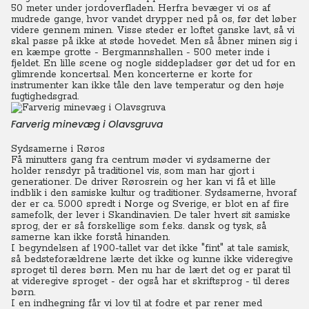
50 meter under jordoverfladen. Herfra bevæger vi os af
mudrede gange, hvor vandet drypper ned på os, før det løber
videre gennem minen. Visse steder er loftet ganske lavt, så vi
skal passe på ikke at støde hovedet.
Men så åbner minen sig i
en kæmpe grotte - Bergmannshallen - 500 meter inde i
fjeldet. En lille scene og nogle siddepladser gør det ud for en
glimrende koncertsal. Men koncerterne er korte for
instrumenter kan ikke tåle den lave temperatur og den høje
fugtighedsgrad.
Farverig minevæg i Olavsgruva
Sydsamerne i Røros
Få minutters gang fra centrum møder vi sydsamerne der
holder rensdyr på traditionel vis, som man har gjort i
generationer. De driver Rørosrein og her kan vi få et lille
indblik i den samiske kultur og traditioner.
Sydsamerne, hvoraf
der er ca. 5.000 spredt i Norge og Sverige, er blot en af fire
samefolk, der lever i Skandinavien. De taler hvert sit samiske
sprog, der er så forskellige som f.eks. dansk og tysk, så
samerne kan ikke forstå hinanden.
I begyndelsen af 1900-tallet var det ikke "fint" at tale samisk,
så bedsteforældrene lærte det ikke og kunne ikke videregive
sproget til deres børn. Men nu har de lært det og er parat til
at videregive sproget - der også har et skriftsprog - til deres
børn.
I en indhegning får vi lov til at fodre et par rener med