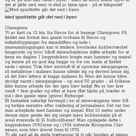
og er på fem min. nede i byen - uden de store uheld! Sjovt er
det at glide ned, men vi skal jo hjem igen - på et tidspunkt!
Med sparktøtte går det ned i byen
Olavsgruva
Vi er kørt ca. 12 km. fra Røros for at besøge Olavsgruva. På
fjeldet ses fortsat den gamle tovbane til Røros og
industribygninger fra minedriften og inde i
museumsbygningen kan vi studere, hvorledes kobberværket
fungerede og hvor hårdt minearbejderne måtte arbejde for at
tjene en dagløn.
I begyndelsen brugte man hammer og mejsel
og kunne på en god dag hugge ca. tre cm. malm af fjeldet
nede i minen.
Træ blev anvendt til at opvarme minegangene,
så metallerne i malmen kunne udvide sig og derved løsne sig,
så det blev lettere at hugge malmen fri. Men det kunne blive
utroligt varmt i minegangene - op mod 50 grader - så folkene
ikke kunne arbejde før der igen blev køligt. Nu er her året
rundt + fem grader og efter at have fået hjelm på, træder vi
ind i den gamle mine (gruve) Nyberget.
Et fantastisk naturligt farvespil i en af minevæggene viser blå
og turkise mønstre efter oxidering af jernmalmen. Det var her
man arbejdede med hammer og mejsel. Blot 10 meter under
denne mine gemte der sig meget mere kobbermalm på et
areal svarende til 21 fodboldbaner! Man opdagede dette i
begyndelsen 1930’erne og i 1936 indviede Kronprins Olav
minen, som blev drevet frem til 1972.
Vi går ned ad de stejle trætrapper til vi når bunden af minen