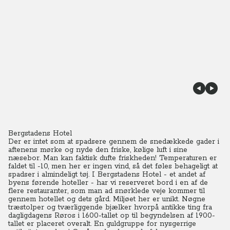
Bergstadens Hotel
Der er intet som at spadsere gennem de snedækkede gader i
aftenens mørke og nyde den friske, kølige luft i sine
næsebor. Man kan faktisk dufte friskheden! Temperaturen er
faldet til -10, men her er ingen vind, så det føles behageligt at
spadser i almindeligt tøj. I Bergstadens Hotel - et andet af
byens førende hoteller - har vi reserveret bord i en af de
flere restauranter, som man ad snørklede veje kommer til
gennem hotellet og dets gård.
Miljøet her er unikt. Nøgne
træstolper og tværliggende bjælker hvorpå antikke ting fra
dagligdagens Røros i 1600-tallet op til begyndelsen af 1900-
tallet er placeret overalt. En guldgruppe for nysgerrige