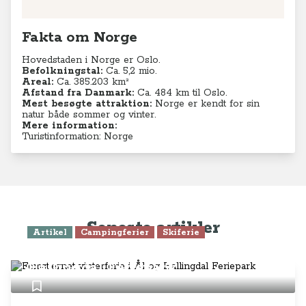
Fakta om Norge
Hovedstaden i Norge er Oslo.
Befolkningstal:
Ca. 5,2
mio.
Areal:
Ca. 385.203 km²
Afstand fra Danmark:
Ca. 484 km til Oslo.
Mest besøgte attraktion:
Norge er kendt for sin
natur både sommer og vinter.
Mere information:
Turistinformation: Norge
Seneste artikler
Artikel
Campingferier
Skiferie
Femstjernet vinterferie i Ål og
Hallingdal Feriepark