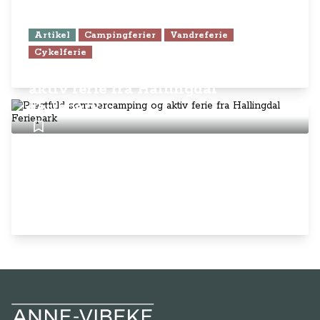
Artikel
Campingferier
Vandreferie
Cykelferie
Pragtfuld sommercamping og
aktiv ferie fra Hallingdal
Feriepark