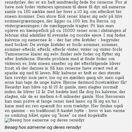
rensdyrlav, der er en helt uundværlig føde for renerne.
For at
have nok foder vinteren igennem til disse få dyr må samerne
samle ca. 150 sække med lav hver a 10 kg. om efteråret før
sneen kommer. Den store flok rener klarer sig selv på hhv.
sommergræsningen, der ligger ca. 100 km. fra Røros, og
vintergræsningen i de nærliggende tragter. P.t. kan man
opleve en kæmpeflok på ca. 15.000 rener som i slutningen af
februar skal adskilles til svenske og norske ejere.
I maj fødes
kalvene og samernes år - der har otte årstider - begynder
med foråret. De øvrige årstider er forår-sommer, sommer,
sommer-efterår, efterår, efterår-vinter, vinter og vinter-forår.
Tamrenerne klarer sig selv, finder selv foder og flytter sig
efter årstiderne. Største problem med at finde foder om
vinteren er, hvis sneen smelter og det efterfølgende bliver
frost, så der dannes is. Så kan renerne have svært ved at
sparke sig ned til laven. Når kalvene er født er den største
fare rovdyr som jærv, los og en sjælden gang ulv, men også
ørne kan tage de unge kalve. Bjørne derimod foretrækker får!
Rensdyr kan blive op til 15 år gamle, men slagtes normalt
inden de bliver 12 år. Det bedste kød fås dog fra kalvene, der
slagtes, når de er mellem 6-8 måneder gamle. Hos Rørosrein
kan man prøve at fange rener med lasso og få sig en tur i
kane med en ren spændt for som trækdyr. Her findes også
en gamme - en traditionel 8-kantet hytte - hvor vi kan varme
os omkring bålet, spise og "kose" os med kogekaffe.
Besøg hos samerne og deres rensdyr