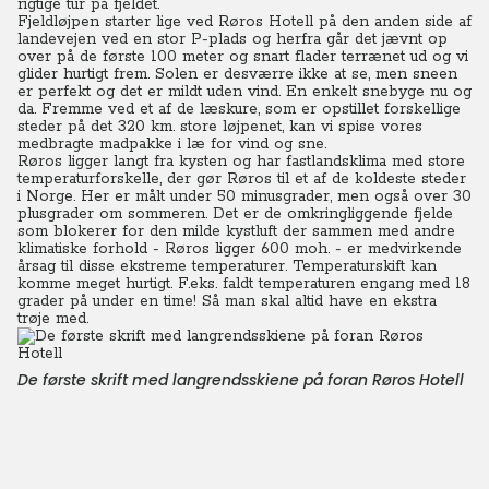
rigtige tur på fjeldet.
Fjeldløjpen starter lige ved Røros Hotell på den anden side af
landevejen ved en stor P-plads og herfra går det jævnt op
over på de første 100 meter og snart flader terrænet ud og vi
glider hurtigt frem.
Solen er desværre ikke at se, men sneen
er perfekt og det er mildt uden vind. En enkelt snebyge nu og
da. Fremme ved et af de læskure, som er opstillet forskellige
steder på det 320 km. store løjpenet, kan vi spise vores
medbragte madpakke i læ for vind og sne.
Røros ligger langt fra kysten og har fastlandsklima med store
temperaturforskelle, der gør Røros til et af de koldeste steder
i Norge. Her er målt under 50 minusgrader, men også over 30
plusgrader om sommeren. Det er de omkringliggende fjelde
som blokerer for den milde kystluft der sammen med andre
klimatiske forhold - Røros ligger 600 moh. - er medvirkende
årsag til disse ekstreme temperaturer.
Temperaturskift kan
komme meget hurtigt. F.eks. faldt temperaturen engang med 18
grader på under en time! Så man skal altid have en ekstra
trøje med.
De første skrift med langrendsskiene på foran Røros Hotell