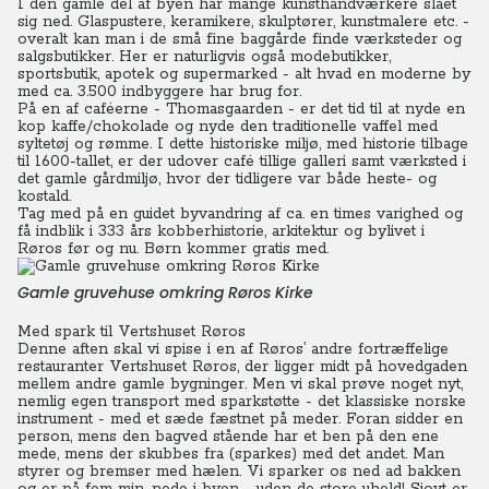
I den gamle del af byen har mange kunsthåndværkere slået
sig ned. Glaspustere, keramikere, skulptører, kunstmalere etc. -
overalt kan man i de små fine baggårde finde værksteder og
salgsbutikker. Her er naturligvis også modebutikker,
sportsbutik, apotek og supermarked - alt hvad en moderne by
med ca. 3.500 indbyggere har brug for.
På en af caféerne - Thomasgaarden - er det tid til at nyde en
kop kaffe/chokolade og nyde den traditionelle vaffel med
syltetøj og rømme. I dette historiske miljø, med historie tilbage
til 1600-tallet, er der udover café tillige galleri samt værksted i
det gamle gårdmiljø, hvor der tidligere var både heste- og
kostald.
Tag med på en guidet byvandring af ca. en times varighed og
få indblik i 333 års kobberhistorie, arkitektur og bylivet i
Røros før og nu. Børn kommer gratis med.
Gamle gruvehuse omkring Røros Kirke
Med spark til Vertshuset Røros
Denne aften skal vi spise i en af Røros’ andre fortræffelige
restauranter Vertshuset Røros, der ligger midt på hovedgaden
mellem andre gamle bygninger.
Men vi skal prøve noget nyt,
nemlig egen transport med sparkstøtte - det klassiske norske
instrument - med et sæde fæstnet på meder. Foran sidder en
person, mens den bagved stående har et ben på den ene
mede, mens der skubbes fra (sparkes) med det andet. Man
styrer og bremser med hælen.
Vi sparker os ned ad bakken