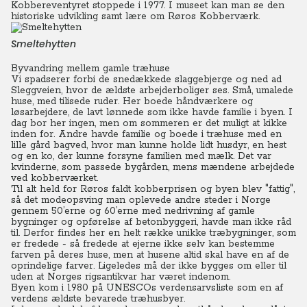
Kobbereventyret stoppede i 1977. I museet kan man se den
historiske udvikling samt lære om Røros Kobberværk.
Smeltehytten
Byvandring mellem gamle træhuse
Vi spadserer forbi de snedækkede slaggebjerge og ned ad
Sleggveien, hvor de ældste arbejderboliger ses. Små, umalede
huse, med tilisede ruder. Her boede håndværkere og
løsarbejdere, de lavt lønnede som ikke havde familie i byen.
I
dag bor her ingen, men om sommeren er det muligt at kikke
inden for. Andre havde familie og boede i træhuse med en
lille gård bagved, hvor man kunne holde lidt husdyr, en hest
og en ko, der kunne forsyne familien med mælk. Det var
kvinderne, som passede bygården, mens mændene arbejdede
ved kobberværket.
Til alt held for Røros faldt kobberprisen og byen blev "fattig",
så det modeopsving man oplevede andre steder i Norge
gennem 50’erne og 60’erne med nedrivning af gamle
bygninger og opførelse af betonbyggeri, havde man ikke råd
til.
Derfor findes her en helt række unikke træbygninger, som
er fredede - så fredede at ejerne ikke selv kan bestemme
farven på deres huse, men at husene altid skal have en af de
oprindelige farver. Ligeledes må der ikke bygges om eller til
uden at Norges rigsantikvar har været indenom.
Byen kom i 1980 på UNESCOs verdensarvsliste som en af
verdens ældste bevarede træhusbyer.