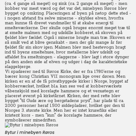
(ca. 4 gange så meget) og zink (ca. 2 gange så meget) - men
kobber var mest værd og det var det, minebyen Røros blev
bygget op omkring. Placeringen af byen på netop dette sted -
i nogen afstand fra selve minerne - skyldes elven, hvorfra
man kunne få drevet vandmøller til at skabe energi til
smelteværkerne. Der skulle også bruges enormt meget træ til
at smelte malmen med og udskille kobberet, så skoven på
fjeldet blev fældet. Også i minerne brugte man træ. Skoven er
så småt ved at blive genskabt - men der går mange år før
fjeldet får sin skov igen. Malmen blev med hestevogn bragt
ind til byens smeltehuse, hvor metallerne blev udskilt og
affaldet fra smeltningen - slaggerne - blev lagt i store dynger
på den anden side af elven og udgør i dag de karakteristiske
slaggebjerge.
Vi spadserer ned til Røros Kirke, der er fra 1780’erne og
bærer kong Christian VII monogram lige over døren. Men
kirken er en af de få privatbyggede kirker i Norge, bygget af
kobberværket, hvilket bl.a. kan ses ved at kobberværkets
våbenskjold med korslagte hammere og et venustegn er
placeret øverst på kirketårnet.
Kirken, der med rette blev
bygget "til Guds ære og bergstadens pryd", har plads til ca.
2.000 personer heraf 1.500 siddepladser, hvilket gør den til
Norges 3. største kirke. Men her er intet krusefiks eller
kristent kors - men "kun" de korslagte hammere, der
symboliserer minedriften.
Bytur i minebyen Røros