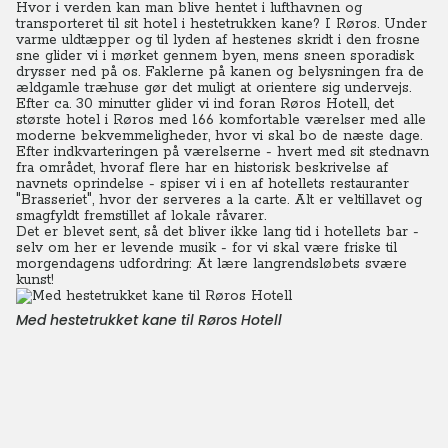
Hvor i verden kan man blive hentet i lufthavnen og
transporteret til sit hotel i hestetrukken kane? I Røros. Under
varme uldtæpper og til lyden af hestenes skridt i den frosne
sne glider vi i mørket gennem byen, mens sneen sporadisk
drysser ned på os. Faklerne på kanen og belysningen fra de
ældgamle træhuse gør det muligt at orientere sig undervejs.
Efter ca. 30 minutter glider vi ind foran Røros Hotell, det
største hotel i Røros med 166 komfortable værelser med alle
moderne bekvemmeligheder, hvor vi skal bo de næste dage.
Efter indkvarteringen på værelserne - hvert med sit stednavn
fra området, hvoraf flere har en historisk beskrivelse af
navnets oprindelse - spiser vi i en af hotellets restauranter
"Brasseriet", hvor der serveres a la carte. Alt er veltillavet og
smagfyldt fremstillet af lokale råvarer.
Det er blevet sent, så det bliver ikke lang tid i hotellets bar -
selv om her er levende musik - for vi skal være friske til
morgendagens udfordring: At lære langrendsløbets svære
kunst!
Med hestetrukket kane til Røros Hotell