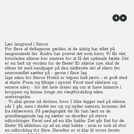
Lær langrend i Røros
For flere af deltagerne gælder, at de aldrig har stået på
langrendsski før. Andre har prøvet det som børn. Vi får vist,
hvorledes skiene bør smøres for at få det optimale fæste. Det
er en helt ny verden for de fleste! Er skiene nye, skal de
slibes let med sandpapir på den midterste del af skien før
smøremidlet sættes på - gerne i flere lag.
Lige uden for Røros Hotell er løjpen helt jævn - et godt sted
at starte. Frem og tilbage i sporet. Først med skistave og
senere uden - for det hele drejer sig om at have balance i
kroppen og kunne bruge sin vægtfordeling uden
anstrengelse.
- Vi skal gerne nå derhen, hvor I ikke kigger ned på skiene,
når I går, men i stedet ser op og nyder naturen, kommer det
fra skilæreren. På pædagogisk vis får han lært os de
grundlæggende tag og sætter os derefter på større
udfordringer. Først ned ad en lille bakke. Det går fint for de
fleste! Så sildeben op ad en stejl bakke - som er nok så stor
en udfordring for flere. Herefter er vi klar til vores første