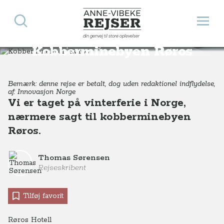
Søg
Åbn 
Anne-Vibeke Rejser
din genvej til store oplevelser
Destinationer
Europa
Norge
Vinterferie i kobberminebyen Røros, Norge
Kobberminebyen Røros
Bemærk: denne rejse er betalt, dog uden redaktionel indflydelse,
af: Innovasjon Norge
Vi er taget på vinterferie i Norge,
nærmere sagt til kobberminebyen
Røros.
Thomas Sørensen
Rejseskribent
Tilføj favorit
Røros Hotell