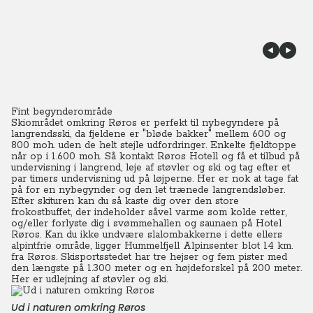
Fint begynderområde
Skiområdet omkring Røros er perfekt til nybegyndere på
langrendsski, da fjeldene er "bløde bakker" mellem 600 og
800 moh. uden de helt stejle udfordringer. Enkelte fjeldtoppe
når op i 1.600 moh. Så kontakt Røros Hotell og få et tilbud på
undervisning i langrend, leje af støvler og ski og tag efter et
par timers undervisning ud på løjperne. Her er nok at tage fat
på for en nybegynder og den let trænede langrendsløber.
Efter skituren kan du så kaste dig over den store
frokostbuffet, der indeholder såvel varme som kolde retter,
og/eller forlyste dig i svømmehallen og saunaen på Hotel
Røros. Kan du ikke undvære slalombakkerne i dette ellers
alpintfrie område, ligger Hummelfjell Alpinsenter blot 14 km.
fra Røros. Skisportsstedet har tre hejser og fem pister med
den længste på 1.300 meter og en højdeforskel på 200 meter.
Her er udlejning af støvler og ski.
Ud i naturen omkring Røros