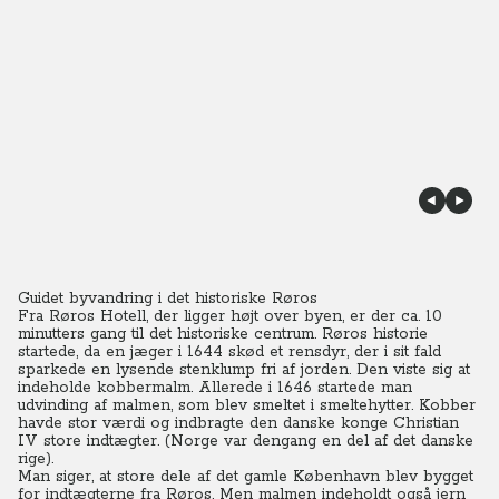
Guidet byvandring i det historiske Røros
Fra Røros Hotell, der ligger højt over byen, er der ca. 10
minutters gang til det historiske centrum. Røros historie
startede, da en jæger i 1644 skød et rensdyr, der i sit fald
sparkede en lysende stenklump fri af jorden. Den viste sig at
indeholde kobbermalm. Allerede i 1646 startede man
udvinding af malmen, som blev smeltet i smeltehytter. Kobber
havde stor værdi og indbragte den danske konge Christian
IV store indtægter. (Norge var dengang en del af det danske
rige).
Man siger, at store dele af det gamle København blev bygget
for indtægterne fra Røros. Men malmen indeholdt også jern