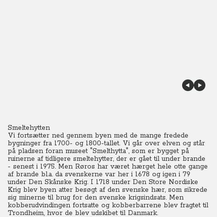
Smeltehytten
Vi fortsætter ned gennem byen med de mange fredede
bygninger fra 1700- og 1800-tallet. Vi går over elven og står
på pladsen foran museet "Smelthytta", som er bygget på
ruinerne af tidligere smeltehytter, der er gået til under brande
- senest i 1975.
Men Røros har været hærget hele otte gange
af brande bl.a. da svenskerne var her i 1678 og igen i 79
under Den Skånske Krig. I 1718 under Den Store Nordiske
Krig blev byen atter besøgt af den svenske hær, som sikrede
sig minerne til brug for den svenske krigsindsats. Men
kobberudvindingen fortsatte og kobberbarrene blev fragtet til
Trondheim, hvor de blev udskibet til Danmark.