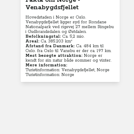
Fakta om Norge -
Venabygdsfjellet
Hovedstaden i Norge er Oslo.
Venabygdsfjellet ligger syd for Rondane
Nationalpark ved rigsvej 27 mellem Ringebu
i Gudbrandsdalen og Østdalen.
Befolkningstal:
Ca. 5,2
mio.
Areal:
Ca. 385.203 km²
Afstand fra Danmark:
Ca. 484 km til
Oslo. fra Oslo til Vansbu er der ca. 197 km.
Mest besøgte attraktion:
Norge er
kendt for sin natur både sommer og vinter.
Mere information:
Turistinformation: Venabygdsfjellet, Norge
Turistinformation: Norge