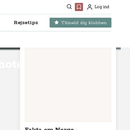
Søg
Favoritter
Log ind
Profil
Rejsetips
Tilmeld dig klubben
hotell