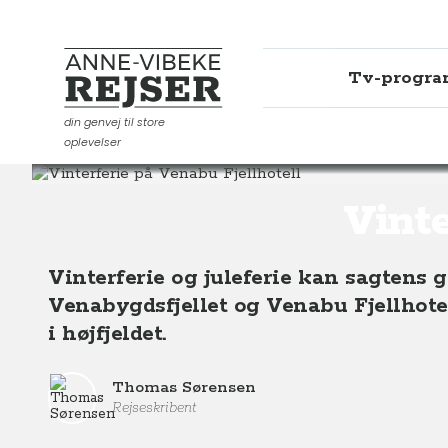
Tv-progr
Anne-Vibeke Rejser
din genvej til store
oplevelser
Destinationer
Europa
Norge
Vinterferie på Venabu
Vinte
Vinterferie og juleferie kan sagtens g
Venabygdsfjellet og Venabu Fjellhotel
i højfjeldet.
Thomas Sørensen
Rejseskribent