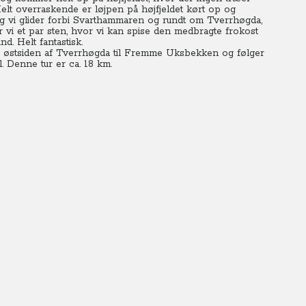
Helt overraskende er løjpen på højfjeldet kørt op og
g vi glider forbi Svarthammaren og rundt om Tverrhøgda,
 vi et par sten, hvor vi kan spise den medbragte frokost
d. Helt fantastisk.
 på østsiden af Tverrhøgda til Fremme Uksbekken og følger
. Denne tur er ca. 18 km.