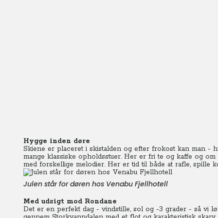
Hygge inden døre
Skiene er placeret i skistalden og efter frokost kan man - h
mange klassiske opholdsstuer. Her er fri te og kaffe og om
med forskellige melodier. Her er tid til både at rafle, spille
Julen står for døren hos Venabu Fjellhotell
Med udsigt mod Rondane
Det er en perfekt dag - vindstille, sol og -3 grader - så vi
gennem Storkvanndalen med et flot og karakteristisk skarv