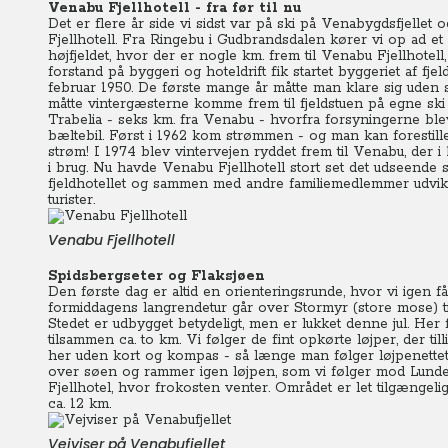
Venabu Fjellhotell - fra før til nu
Det er flere år side vi sidst var på ski på Venabygdsfjellet 
Fjellhotell. Fra Ringebu i Gudbrandsdalen kører vi op ad et
højfjeldet, hvor der er nogle km. frem til Venabu Fjellhotel
forstand på byggeri og hoteldrift fik startet byggeriet af fje
februar 1950. De første mange år måtte man klare sig uden 
måtte vintergæsterne komme frem til fjeldstuen på egne ski 
Trabelia - seks km. fra Venabu - hvorfra forsyningerne bl
bæltebil. Først i 1962 kom strømmen - og man kan forestille
strøm! I 1974 blev vintervejen ryddet frem til Venabu, der i 1
i brug. Nu havde Venabu Fjellhotell stort set det udseende 
fjeldhotellet og sammen med andre familiemedlemmer udvik
turister.
Venabu Fjellhotell
Spidsbergseter og Flaksjøen
Den første dag er altid en orienteringsrunde, hvor vi igen f
formiddagens langrendetur går over Stormyr (store mose) ti
Stedet er udbygget betydeligt, men er lukket denne jul. Her
tilsammen ca. to km. Vi følger de fint opkørte løjper, der till
her uden kort og kompas - så længe man følger løjpenettet.
over søen og rammer igen løjpen, som vi følger mod Lunde
Fjellhotel, hvor frokosten venter. Området er let tilgængel
ca. 12 km.
Vejviser på Venabufjellet