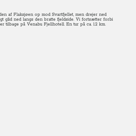
den af Flaksjøen op mod Svartfjellet, men drejer ned
t glid ned langs den bratte fjeldside. Vi fortsætter forbi
r tilbage på Venabu Fjellhotell. En tur på ca. 12 km.