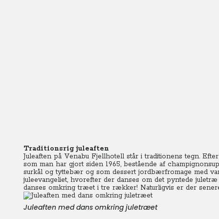
Traditionsrig juleaften
Juleaften på Venabu Fjellhotell står i traditionens tegn. Eft
som man har gjort siden 1965, bestående af champignonsupp
surkål og tyttebær og som dessert jordbærfromage med van
juleevangeliet, hvorefter der danses om det pyntede juletræ 
danses omkring træet i tre rækker! Naturligvis er der sener
Juleaften med dans omkring juletræet