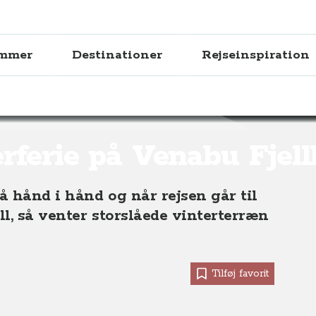
ammer
Destinationer
Rejseinspiration
 Fjellhotell
rferie på Venabu Fjell
å hånd i hånd og når rejsen går til
l, så venter storslåede vinterterræn
Tilføj favorit