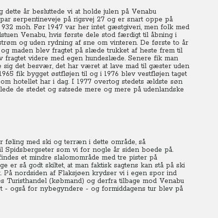
og dette år besluttede vi at holde julen på Venabu
 par serpentineveje på rigsvej 27 og er snart oppe på
l, 932 moh. Før 1947 var her intet gæstgiveri, men folk med
ldstuen Venabu, hvis første dele stod færdigt til åbning i
strøm og uden rydning af sne om vinteren. De første to år
og maden blev fragtet på slæde trukket af heste frem til
ev fragtet videre med egen hundeslæde. Senere fik man
 sig det besvær, det har været at lave mad til gæster uden
965 fik bygget østfløjen til og i 1976 blev vestfløjen taget
som hotellet har i dag. I 1977 overtog stedets ældste søn
lede de stedet og satsede mere og mere på udenlandske
år føling med ski og terræn i dette område, så
l Spidsbergseter som vi for nogle år siden boede på.
 findes et mindre slalomområde med tre pister på
ige er så godt skiltet, at man faktisk sagtens kan stå på ski
 På nordsiden af Flaksjøen krydser vi i egen spor ind
s Turisthandel (købmand) og derfra tilbage mod Venabu
igt - også for nybegyndere - og formiddagens tur blev på