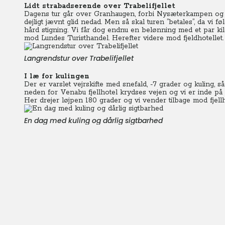
Lidt strabadserende over Trabelifjellet
Dagens tur går over Granhaugen, forbi Nysæterkampen og sy
dejligt jævnt glid nedad. Men så skal turen ”betales”, da vi f
hård stigning. Vi får dog endnu en belønning med et par ki
mod Lundes Turisthandel. Herefter videre mod fjeldhotellet.
Langrendstur over Trabelifjellet
I læ for kulingen
Der er varslet vejrskifte med snefald, -7 grader og kuling, s
neden for Venabu fjellhotel krydses vejen og vi er inde på
Her drejer løjpen 180 grader og vi vender tilbage mod fjellho
En dag med kuling og dårlig sigtbarhed