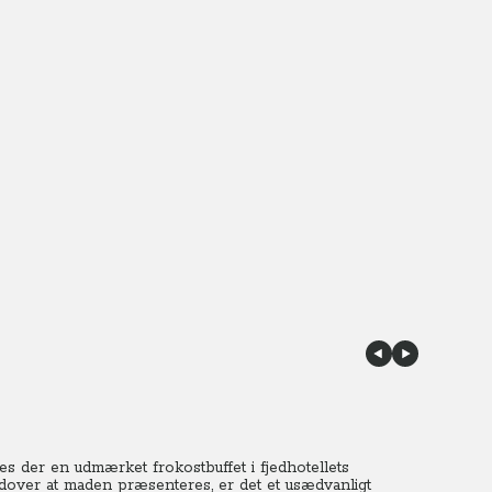
s der en udmærket frokostbuffet i fjedhotellets
Udover at maden præsenteres, er det et usædvanligt