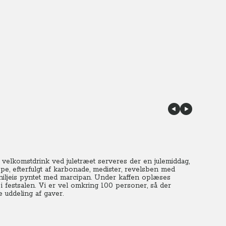
er velkomstdrink ved juletræet serveres der en julemiddag,
e, efterfulgt af karbonade, medister, revelsben med
iljeis pyntet med marcipan. Under kaffen oplæses
i festsalen. Vi er vel omkring 100 personer, så der
e uddeling af gaver.