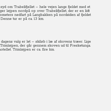
d om Trabelifjellet – hele vejen langs fjeldet med et
ølger løjpen nordpå op over Trabelifjellet, der er en lidt
lometers nedfart på Langbakken på nordsiden af fjeldet
 Denne tur er på ca. 13 km.
å dagens valg er let – skiløb i læ af skovens træer. Lige
 Trimløjpen, der går gennem skoven ud til Fresketunga.
tellet. Trimløjpen er ca. fire km.