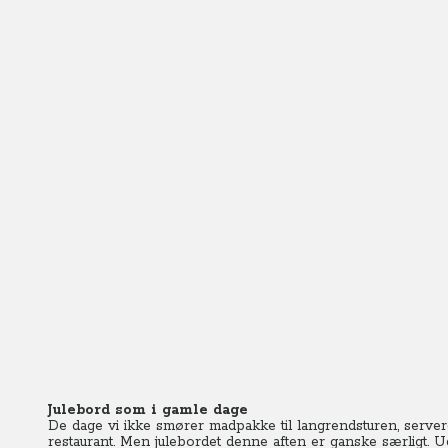
Julebord som i gamle dage
De dage vi ikke smører madpakke til langrendsturen, servere
restaurant. Men julebordet denne aften er ganske særligt. 