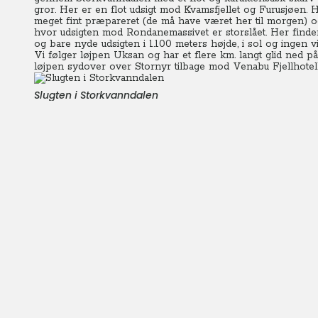
gror. Her er en flot udsigt mod Kvamsfjellet og Furusjøen. 
meget fint præpareret (de må have været her til morgen) o
hvor udsigten mod Rondanemassivet er storslået. Her finder
og bare nyde udsigten i 1.100 meters højde, i sol og ingen vin
Vi følger løjpen Uksan og har et flere km. langt glid ned
løjpen sydover over Stornyr tilbage mod Venabu Fjellhotell
Slugten i Storkvanndalen