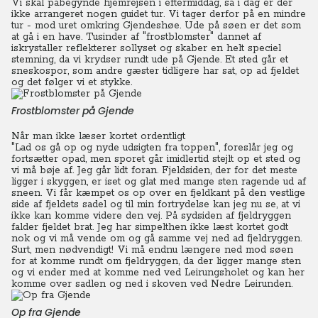
Vi skal påbegynde hjemrejsen i eftermiddag, så i dag er der
ikke arrangeret nogen guidet tur.
Vi tager derfor på en mindre
tur - mod uret omkring Gjendeshøe. Ude på søen er det som
at gå i en have. Tusinder af "frostblomster" dannet af
iskrystaller reflekterer sollyset og skaber en helt speciel
stemning, da vi krydser rundt ude på Gjende.
Et sted går et
sneskospor, som andre gæster tidligere har sat, op ad fjeldet
og det følger vi et stykke.
Frostblomster på Gjende
Når man ikke læser kortet ordentligt
"Lad os gå op og nyde udsigten fra toppen", foreslår jeg og
fortsætter opad, men sporet går imidlertid stejlt op et sted og
vi må bøje af.
Jeg går lidt foran. Fjeldsiden, der for det meste
ligger i skyggen, er iset og glat med mange sten ragende ud af
sneen.
Vi får kæmpet os op over en fjeldkant på den vestlige
side af fjeldets sadel og til min fortrydelse kan jeg nu se, at vi
ikke kan komme videre den vej.
På sydsiden af fjeldryggen
falder fjeldet brat. Jeg har simpelthen ikke læst kortet godt
nok og vi må vende om og gå samme vej ned ad fjeldryggen.
Surt, men nødvendigt!
Vi må endnu længere ned mod søen
for at komme rundt om fjeldryggen, da der ligger mange sten
og vi ender med at komme ned ved Leirungsholet og kan her
komme over sadlen og ned i skoven ved Nedre Leirunden.
Op fra Gjende