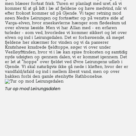
men blæser fortsat frisk. Turen er planlagt med uret, så vi
kommer til at gå lidt i læ af fjeldene og have medvind, når vi
efter frokost kommer ud på Gjende. Vi tager retning mod
søen Nedre Leirungen og fortsætter op på venstre side af
Varga-elven, hvor sneskavlerne hænger som flødeskum ud
over elvens læside.
Men vi har Allan med - en erfaren
turleder - som ved, hvorledes vi kommer sikkert og let over
elven og ind i Leirungsdalen.
Det er forbavsende, så meget
fjeldene her skærmer for vinden og vi da passerer
Knutshøes knudrede fjeldtoppe, søger vi over under
Veslløyfttinden, hvor vi i læ kan spise frokosten og samtidig
nyde udsigten op gennem dalen, vi er kommet igennem. Det
er let at "hoppe" over fjeldet ved Øvre Leirungens udløb i
Gjende. Vi skal naturligvis ikke gå nede i kløften, hvor der er
vandfald/isfald og ind i mellem åbent vand, men op over
bakken forbi den gamle stenhytte Rathbonebue.
Tur op mod Leirungsdalen