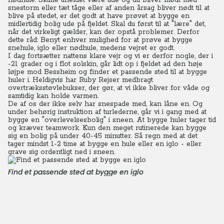
nødhule. Skulle uheldet være ude og du bliver mødt med
snestorm eller tæt tåge eller af anden årsag bliver nødt til at
blive på stedet, er det godt at have prøvet at bygge en
midlertidig bolig ude på fjeldet. Skal du først til at "lære" det,
når det virkeligt gælder, kan der opstå problemer. Derfor
dette råd: Benyt enhver mulighed for at prøve at bygge
snehule, iglo eller nødhule, medens vejret er godt.
I dag fortsætter nattens klare vejr og vi er derfor nogle, der i
-21 grader og i flot solskin, går lidt op i fjeldet ad den høje
løjpe mod Bessheim og finder et passende sted til at bygge
huler i. Heldigvis har Ruby Rejser medbragt
overtræksstøvlebukser, der gør, at vi ikke bliver for våde og
samtidig kan holde varmen.
De af os der ikke selv har snespade med, kan låne en. Og
under behørig instruktion af turlederne, går vi i gang med at
bygge en "overlevelsesbolig" i sneen. At bygge huler tager tid
og kræver teamwork. Kun den meget rutinerede kan bygge
sig en bolig på under 40-45 minutter.
Så regn med at det
tager mindst 1-2 time at bygge en hule eller en iglo - eller
grave sig ordentligt ned i sneen.
Find et passende sted at bygge en iglo