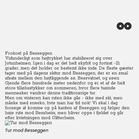
Frokost på Besseggen
Vidunderligt som højtrykket har stabiliseret sig over
Jotunheimen. Igen i dag er det helt skyfrit og fortsat -21
grader, men det holder os bestemt ikke inde. De fleste gæster
tager med på dagens skitur mod Besseggen, der er en smal
afsats mellem den højtliggende sø, Bessvatnet, og søen
Gjende flere hundrede meter nedenfor og er et af de helt
store tilløbsstykker om sommeren, hvor flere tusinde
mennesker vandrer denne traditionsrige tur.
Men om vinteren kan ruten ikke gås - ikke med ski, men
måske med snesko, hvis man har tid nok! Vi skal i dag
forsøge at komme op på kanten af Beseggen og følger den
høje rute mod Bessheim, men bliver oppe i fjeldet og går
efter kvistningen mod Glitterheim.
Tur mod Besseggen