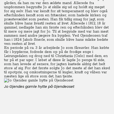
gården, da han nu var den ældste mand.
Allerede fra
ungdommen begyndte Jo at skille sig ud og holdt sig meget
for sig selv. Han var kendt for sit temperament og blev også
efterhånden kendt som en fritænker, som hadede kirken og
præstevældet som pesten.
Han fik tidlig smag for jagt, som
skulle blive hans livsstil resten af livet. Allerede i 1812, 18 år
gammel, nedlagde han sin første ren og efterhånden blev det
til mere og mere jagt for Jo. Til at begynde med var han mest
sammen med andre jægere fra bygden.
Ved Gjendeosen traf
han i 1824 Jakob Snerle, som skulle blive hans måske bedste
ven resten af livet.
En periode på ca. 3 år arbejdede Jo som fåreavler. Han købte
får i bygderne, fodrede dem op på de frodige enge i
Leirungsdalen og drog ned til Christiania (Oslo) med dem, en
tur på et par uger. I løbet af disse år lagde Jo penge til side,
som han levede af senere, for jagten kastede aldrig det helt
store af sig. For det første solgte Jo det meste af det han skød
til spotpris, og omkostningerne til kugler, krudt og våben var
næsten lige så store som det, han tjente.
Jo Gjendes gamle hytte på Gjendeoset