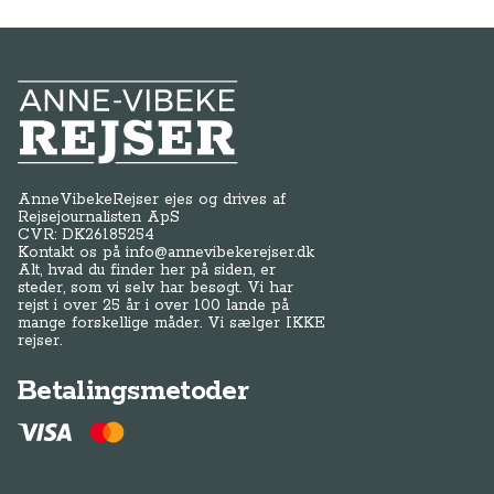
Anne-Vibeke Rejser
AnneVibekeRejser ejes og drives af
Rejsejournalisten ApS
CVR: DK
26185254
Kontakt os på
info@annevibekerejser.dk
Alt, hvad du finder her på siden, er
steder, som vi selv har besøgt. Vi har
rejst i over 25 år i over 100 lande på
mange forskellige måder. Vi sælger IKKE
rejser.
Betalingsmetoder