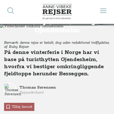
Søg
Åbn 
Anne-Vibeke Rejser
din genvej til store oplevelser
Vinterfjeldet omkring
Destinationer
Europa
Norge
Vinterfjeldet omkring Gjendesheim
Gjendesheim
Bemærk: denne rejse er betalt, dog uden redaktionel indflydelse,
af: Ruby Rejser
På denne vinterferie i Norge har vi
base på turisthytten Gjendesheim,
hvorfra vi bestiger omkringliggende
fjeldtoppe herunder Besseggen.
Thomas Sørensen
Rejseskribent
Tilføj favorit