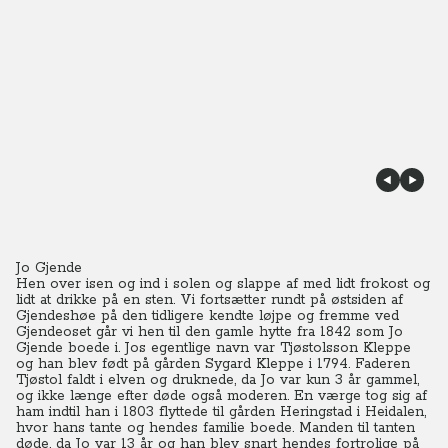
Jo Gjende
Hen over isen og ind i solen og slappe af med lidt frokost og
lidt at drikke på en sten. Vi fortsætter rundt på østsiden af
Gjendeshøe på den tidligere kendte løjpe og fremme ved
Gjendeoset går vi hen til den gamle hytte fra 1842 som Jo
Gjende boede i. Jos egentlige navn var Tjøstolsson Kleppe
og han blev født på gården Sygard Kleppe i 1794. Faderen
Tjøstol faldt i elven og druknede, da Jo var kun 3 år gammel,
og ikke længe efter døde også moderen. En værge tog sig af
ham indtil han i 1803 flyttede til gården Heringstad i Heidalen,
hvor hans tante og hendes familie boede.
Manden til tanten
døde, da Jo var 13 år og han blev snart hendes fortrolige på