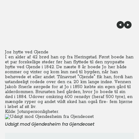
Jos hytte ved Gjende
I en alder af 42 brød han op fra Heringstad. Først boede han
et par forskellige steder før han flyttede til den nyopsatte
hytte ved Gjende i 1842.
De næste 8 år boede Jo her både
sommer og vinter og kom kun ned til bygden, når han
behøvede et eller andet.
Tilnavnet "Gjende" fik han, fordi han
ustandseligt rodede over den ca. 20 km lange indsø.
Vennen
Jakob Snerle sørgede for at Jo i 1850 købte sin egen gård til
alderdommen. Brurusten hed gården, hvor Jo boede til sin
død i 1884.
Udover omkring 600 rensdyr (heraf 500 tyre), en
mængde ryper og andet vildt skød han også fire- fem bjørne
i løbet af sit liv.
Kilde: Jotunpersonligheter.
Udsigt mod Gjendesheim fra Gjendeoset