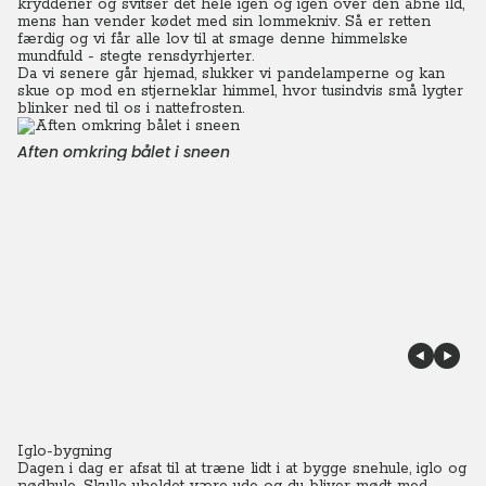
krydderier og svitser det hele igen og igen over den åbne ild,
mens han vender kødet med sin lommekniv. Så er retten
færdig og vi får alle lov til at smage denne himmelske
mundfuld - stegte rensdyrhjerter.
Da vi senere går hjemad, slukker vi pandelamperne og kan
skue op mod en stjerneklar himmel, hvor tusindvis små lygter
blinker ned til os i nattefrosten.
Aften omkring bålet i sneen
Iglo-bygning
Dagen i dag er afsat til at træne lidt i at bygge snehule, iglo og