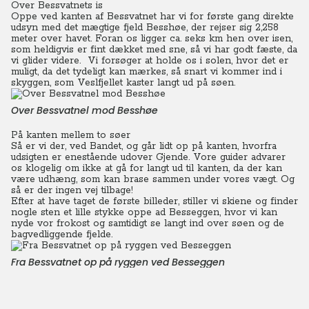
Over Bessvatnets is
Oppe ved kanten af Bessvatnet har vi for første gang direkte
udsyn med det mægtige fjeld Besshøe, der rejser sig 2,258
meter over havet.
Foran os ligger ca. seks km hen over isen,
som heldigvis er fint dækket med sne, så vi har godt fæste, da
vi glider videre.
Vi forsøger at holde os i solen, hvor det er
muligt, da det tydeligt kan mærkes, så snart vi kommer ind i
skyggen, som Veslfjellet kaster langt ud på søen.
Over Bessvatnel mod Besshøe
På kanten mellem to søer
Så er vi der, ved Bandet, og går lidt op på kanten, hvorfra
udsigten er enestående udover Gjende. Vore guider advarer
os klogelig om ikke at gå for langt ud til kanten, da der kan
være udhæng, som kan brase sammen under vores vægt. Og
så er der ingen vej tilbage!
Efter at have taget de første billeder, stiller vi skiene og finder
nogle sten et lille stykke oppe ad Besseggen, hvor vi kan
nyde vor frokost og samtidigt se langt ind over søen og de
bagvedliggende fjelde.
Fra Bessvatnet op på ryggen ved Besseggen