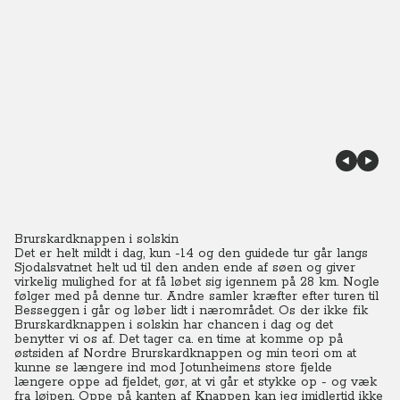
Brurskardknappen i solskin
Det er helt mildt i dag, kun -14 og den guidede tur går langs
Sjodalsvatnet helt ud til den anden ende af søen og giver
virkelig mulighed for at få løbet sig igennem på 28 km. Nogle
følger med på denne tur. Andre samler kræfter efter turen til
Besseggen i går og løber lidt i nærområdet.
Os der ikke fik
Brurskardknappen i solskin har chancen i dag og det
benytter vi os af. Det tager ca. en time at komme op på
østsiden af Nordre Brurskardknappen og min teori om at
kunne se længere ind mod Jotunheimens store fjelde
længere oppe ad fjeldet, gør, at vi går et stykke op - og væk
fra løjpen. Oppe på kanten af Knappen kan jeg imidlertid ikke