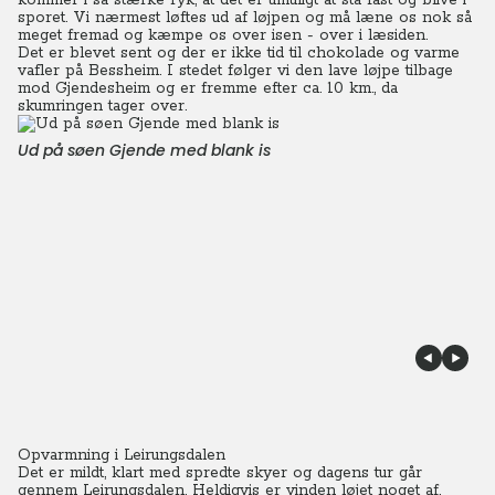
kommer i så stærke ryk, at det er umuligt at stå fast og blive i
sporet. Vi nærmest løftes ud af løjpen og må læne os nok så
meget fremad og kæmpe os over isen - over i læsiden.
Det er blevet sent og der er ikke tid til chokolade og varme
vafler på Bessheim. I stedet følger vi den lave løjpe tilbage
mod Gjendesheim og er fremme efter ca. 10 km., da
skumringen tager over.
Ud på søen Gjende med blank is
Opvarmning i Leirungsdalen
Det er mildt, klart med spredte skyer og dagens tur går
gennem Leirungsdalen. Heldigvis er vinden løjet noget af,