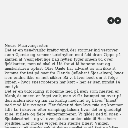
Nedre Maurvangsruten
Det er en usædvanlig kraftig vind, der stormer ind vestover
søen Gjende og rammer turisthytten med fuld drøn. Oppe på
kanten af Veslfjellet lige bag hytten fyger sneen ud over
fjeldkanten, men ud skal vi. Ud for at få benene rørt og
muskulaturen opløst. Olav Gaute har advaret os om ikke at
komme for tæt på oset fra Gjende (udløbet i Sjoa-elven), hvor
isen endnu ikke er helt sikker. Så vi bliver bedt om at følge
løjpen - hvor snescooteren har kørt - her er isen mindst 14
cm. tyk.
Det er en udfordring at komme ned på isen, som næsten er
blank, da sneen er føget væk, men vi får kæmpet os over på
den anden side og har nu kraftig medvind og bliver "blæst"
ned mod Maurvangen. Her følger vi den lave rute og kommer
lidt i læ i skoven efter campingpladsen, hvor det er glædeligt
at se, at flere og flere vintercamperer. Vi glider ned til søen -
Sjodalsvatnet - og vil over på den anden side til Bessheim
Fjellstue. Her møder vi igen den stærke blæst. Vinden