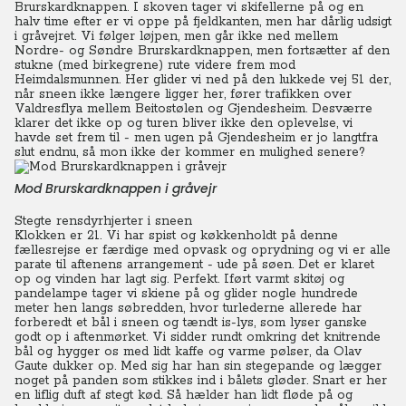
Brurskardknappen.
I skoven tager vi skifellerne på og en
halv time efter er vi oppe på fjeldkanten, men har dårlig udsigt
i gråvejret. Vi følger løjpen, men går ikke ned mellem
Nordre- og Søndre Brurskardknappen, men fortsætter af den
stukne (med birkegrene) rute videre frem mod
Heimdalsmunnen. Her glider vi ned på den lukkede vej 51 der,
når sneen ikke længere ligger her, fører trafikken over
Valdresflya mellem Beitostølen og Gjendesheim.
Desværre
klarer det ikke op og turen bliver ikke den oplevelse, vi
havde set frem til - men ugen på Gjendesheim er jo langtfra
slut endnu, så mon ikke der kommer en mulighed senere?
Mod Brurskardknappen i gråvejr
Stegte rensdyrhjerter i sneen
Klokken er 21. Vi har spist og køkkenholdt på denne
fællesrejse er færdige med opvask og oprydning og vi er alle
parate til aftenens arrangement - ude på søen. Det er klaret
op og vinden har lagt sig. Perfekt. Iført varmt skitøj og
pandelampe tager vi skiene på og glider nogle hundrede
meter hen langs søbredden, hvor turlederne allerede har
forberedt et bål i sneen og tændt is-lys, som lyser ganske
godt op i aftenmørket. Vi sidder rundt omkring det knitrende
bål og hygger os med lidt kaffe og varme pølser, da Olav
Gaute dukker op. Med sig har han sin stegepande og lægger
noget på panden som stikkes ind i bålets gløder. Snart er her
en liflig duft af stegt kød. Så hælder han lidt fløde på og