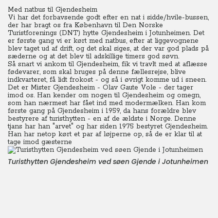
Med natbus til Gjendesheim
Vi har det forbavsende godt efter en nat i sidde/hvile-bussen,
der har bragt os fra København til Den Norske
Turistforenings (DNT) hytte Gjendesheim i Jotunheimen. Det
er første gang vi er kørt med natbus, efter at liggevognene
blev taget ud af drift, og det skal siges, at der var god plads på
sæderne og at det blev til adskillige timers god søvn.
Så snart vi ankom til Gjendesheim, fik vi travlt med at aflæsse
fødevarer, som skal bruges på denne fællesrejse, blive
indkvarteret, få lidt frokost - og så i øvrigt komme ud i sneen.
Det er Mister Gjendesheim - Olav Gaute Vole - der tager
imod os. Han kender om nogen til Gjendesheim og omegn,
som han nærmest har fået ind med modermælken. Han kom
første gang på Gjendesheim i 1959, da hans forældre blev
bestyrere af turisthytten - en af de ældste i Norge. Denne
tjans har han "arvet" og har siden 1975 bestyret Gjendesheim.
Han har netop kørt et par af løjperne op, så de er klar til at
tage imod gæsterne
Turisthytten Gjendesheim ved søen Gjende i Jotunheimen