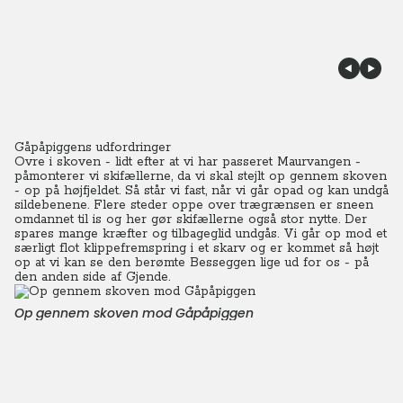
Gåpåpiggens udfordringer
Ovre i skoven - lidt efter at vi har passeret Maurvangen -
påmonterer vi skifællerne, da vi skal stejlt op gennem skoven
- op på højfjeldet. Så står vi fast, når vi går opad og kan undgå
sildebenene. Flere steder oppe over trægrænsen er sneen
omdannet til is og her gør skifællerne også stor nytte. Der
spares mange kræfter og tilbageglid undgås. Vi går op mod et
særligt flot klippefremspring i et skarv og er kommet så højt
op at vi kan se den berømte Besseggen lige ud for os - på
den anden side af Gjende.
Op gennem skoven mod Gåpåpiggen