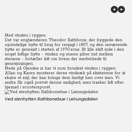
Med vinden i ryggen
Det var englænderen Theodor Rathbone, der byggede den
oprindelige hytte til brug for renjagt i 1857, og den nuværende
hytte er genrejst i starten af 1970’erne.
Et lille skilt inde i den
noget luftige hytte - vinden og sneen piber ind mellem
stenene - fortæller lidt om hvem der medvirkede til
genrejsningen.
Nede på Gjendes is har vi som forudset vinden i ryggen.
Allan og Karen monterer deres vindsæk på skistavene for at
skabe et sejl, der kan bringe dem hurtigt hen over isen. Vi
andre får også prøvet denne mulighed, men trasker lidt efter
hjemad i scootersporet.
Ved stenhytten Rathbonebue i Leirungsdalen