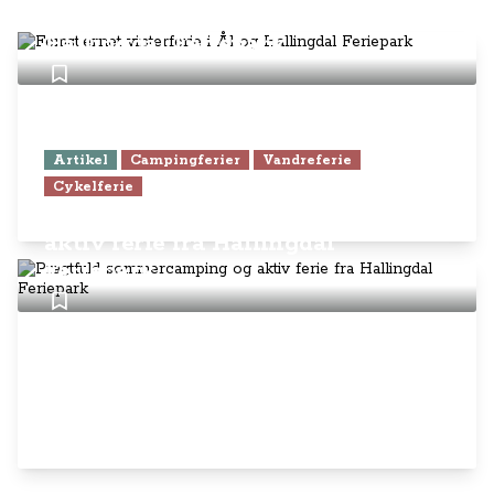
Femstjernet vinterferie i Ål og
Hallingdal Feriepark
Artikel
Campingferier
Vandreferie
Cykelferie
Pragtfuld sommercamping og
aktiv ferie fra Hallingdal
Feriepark