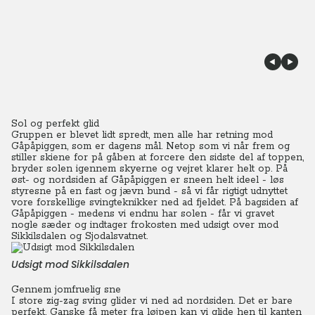
Sol og perfekt glid
Gruppen er blevet lidt spredt, men alle har retning mod
Gåpåpiggen, som er dagens mål. Netop som vi når frem og
stiller skiene for på gåben at forcere den sidste del af toppen,
bryder solen igennem skyerne og vejret klarer helt op.
På
øst- og nordsiden af Gåpåpiggen er sneen helt ideel - løs
styresne på en fast og jævn bund - så vi får rigtigt udnyttet
vore forskellige svingteknikker ned ad fjeldet.
På bagsiden af
Gåpåpiggen - medens vi endnu har solen - får vi gravet
nogle sæder og indtager frokosten med udsigt over mod
Sikkilsdalen og Sjodalsvatnet.
Udsigt mod Sikkilsdalen
Gennem jomfruelig sne
I store zig-zag sving glider vi ned ad nordsiden. Det er bare
perfekt. Ganske få meter fra løjpen kan vi glide hen til kanten