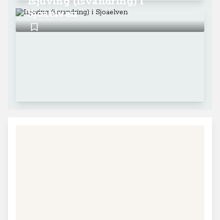
Isjuving (isvandring) i
Sjoaelven