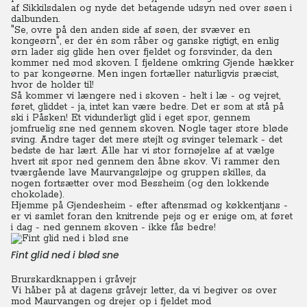
af Sikkilsdalen og nyde det betagende udsyn ned over søen i
dalbunden.
"Se, ovre på den anden side af søen, der svæver en
kongeørn", er der én som råber og ganske rigtigt, en enlig
ørn lader sig glide hen over fjeldet og forsvinder, da den
kommer ned mod skoven. I fjeldene omkring Gjende hækker
to par kongeørne. Men ingen fortæller naturligvis præcist,
hvor de holder til!
Så kommer vi længere ned i skoven - helt i læ - og vejret,
føret, gliddet - ja, intet kan være bedre. Det er som at stå på
ski i Påsken! Et vidunderligt glid i eget spor, gennem
jomfruelig sne ned gennem skoven. Nogle tager store bløde
sving. Andre tager det mere stejlt og svinger telemark - det
bedste de har lært. Alle har vi stor fornøjelse af at vælge
hvert sit spor ned gennem den åbne skov.
Vi rammer den
tværgående lave Maurvangsløjpe og gruppen skilles, da
nogen fortsætter over mod Bessheim (og den lokkende
chokolade).
Hjemme på Gjendesheim - efter aftensmad og køkkentjans -
er vi samlet foran den knitrende pejs og er enige om, at føret
i dag - ned gennem skoven - ikke fås bedre!
Fint glid ned i blød sne
Brurskardknappen i gråvejr
Vi håber på at dagens gråvejr letter, da vi begiver os over
mod Maurvangen og drejer op i fjeldet mod