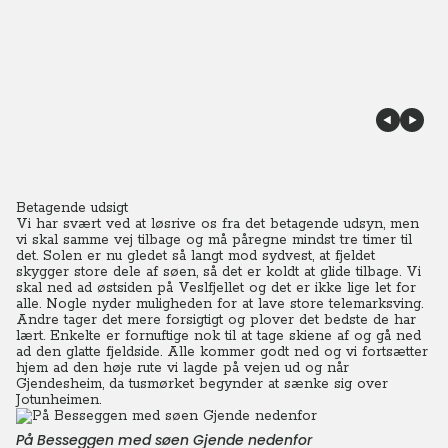
Betagende udsigt
Vi har svært ved at løsrive os fra det betagende udsyn, men
vi skal samme vej tilbage og må påregne mindst tre timer til
det.
Solen er nu gledet så langt mod sydvest, at fjeldet
skygger store dele af søen, så det er koldt at glide tilbage.
Vi
skal ned ad østsiden på Veslfjellet og det er ikke lige let for
alle. Nogle nyder muligheden for at lave store telemarksving.
Andre tager det mere forsigtigt og plover det bedste de har
lært. Enkelte er fornuftige nok til at tage skiene af og gå ned
ad den glatte fjeldside. Alle kommer godt ned og vi fortsætter
hjem ad den høje rute vi lagde på vejen ud og når
Gjendesheim, da tusmørket begynder at sænke sig over
Jotunheimen.
På Besseggen med søen Gjende nedenfor