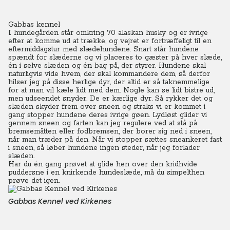
Gabbas kennel
I hundegården står omkring 70 alaskan husky og er ivrige
efter at komme ud at trække, og vejret er fortræffeligt til en
eftermiddagstur med slædehundene. Snart står hundene
spændt for slæderne og vi placeres to gæster på hver slæde,
én i selve slæden og én bag på, der styrer. Hundene skal
naturligvis vide hvem, der skal kommandere dem, så derfor
hilser jeg på disse herlige dyr, der altid er så taknemmelige
for at man vil kæle lidt med dem. Nogle kan se lidt bistre ud,
men udseendet snyder. De er kærlige dyr. Så rykker det og
slæden skyder frem over sneen og straks vi er kommet i
gang stopper hundene deres ivrige gøen. Lydløst glider vi
gennem sneen og farten kan jeg regulere ved at stå på
bremsemåtten eller fodbremsen, der borer sig ned i sneen,
når man træder på den. Når vi stopper sættes sneankeret fast
i sneen, så løber hundene ingen steder, når jeg forlader
slæden.
Har du én gang prøvet at glide hen over den kridhvide
puddersne i en knirkende hundeslæde, må du simpelthen
prøve det igen.
Gabbas Kennel ved Kirkenes