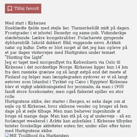
Tilføj favorit
Med start i Kirkenes
Sneklædte fjelde med stejle lier. Tusmørkeblåt midt på dagen.
Frostgrader i et ishotel. Rensdyr og same-joik. Vidunderlige
slædehunde. Lækre kongekrabber. Polarhavets gyngende
dybhavsblåt. Iskold dukkert. Blid, vuggende søvn. Arktisk
natur og kultur. Dette er blot noget af det, jeg kan opleve på
et par dages vinterrejse med Hurtigruten under temaet
"Hunting the Light".
Jeg er taget med morgenflyet fra København via Oslo til
Kirkenes i det nordøstlige Norge.
Kirkenes ligger kun 14 km.
fra den russiske grænse og så langt østpå end det meste af
Finland og følger man længdegraden sydover er vi så langt
østover som Istanbul i Tyrkiet og Cairo i Egypten! Kirkenes
blev et vigtigt udskibningssted for jernmalm, da man i 1905
fandt store forekomster, men også fiskeriet spiller en stor
rolle.
Hurtigrutens skibe, der starter i Bergen, er seks dage om at
sejle op til Kirkenes, hvor skibene vender og bruger så fem
dage på at sejle tilbage. Men man behøver ingenlunde at
bruge så mange dage. Man kan stå på og af undervejs - så en
forlænget weekend i Arktis kan anbefales. I Kirkenes tilbydes
turister forskellige aktiviteter enten før, under eller efter turen
med Hurtigrutens skibe.