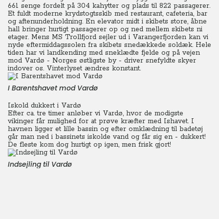
661 senge fordelt på 304 kahytter og plads til 822 passagerer.
Et fuldt moderne krydstogtsskib med restaurant, cafeteria, bar
og aftenunderholdning. En elevator midt i skibets store, åbne
hall bringer hurtigt passagerer op og ned mellem skibets ni
etager. Mens MS Trollfjord sejler ud i Varangerfjorden kan vi
nyde eftermiddagssolen fra skibets snedækkede soldæk. Hele
tiden har vi landkending med sneklædte fjelde og på vejen
mod Vardø - Norges østligste by - driver snefyldte skyer
indover os.
Vinterl
yset ændres konstant.
I Barentshavet mod Vardø
Iskold dukkert i Vardø
Efter ca. tre timer anløber vi Vardø, hvor de modigste
vikinger får mulighed for at prøve kræfter med Ishavet.
I
havnen ligger et lille bassin og efter omklædning til badetøj
går man ned i bassinets iskolde vand og får sig en - dukkert!
D
e fleste kom dog hurtigt op igen, men frisk gjort!
Indsejling til Vardø