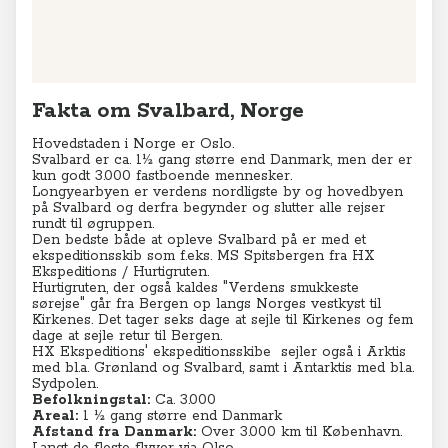
Fakta om Svalbard, Norge
Hovedstaden i Norge er Oslo.
Svalbard er ca. 1½ gang større end Danmark, men der er
kun godt 3.000 fastboende mennesker.
Longyearbyen er verdens nordligste by og hovedbyen
på Svalbard og derfra begynder og slutter alle rejser
rundt til øgruppen.
Den bedste både at opleve Svalbard på er med et
ekspeditionsskib som f.eks. MS Spitsbergen fra HX
Ekspeditions / Hurtigruten.
Hurtigruten, der også kaldes "Verdens smukkeste
sørejse" går fra Bergen op langs Norges vestkyst til
Kirkenes. Det tager seks dage at sejle til Kirkenes og fem
dage at sejle retur til Bergen.
HX Ekspeditions' ekspeditionsskibe sejler også i Arktis
med bl.a. Grønland og Svalbard, samt i Antarktis med bl.a.
Sydpolen.
Befolkningstal:
Ca. 3.000
Areal:
1 ½ gang større end Danmark
Afstand fra Danmark:
Over 3.000 km til København
.