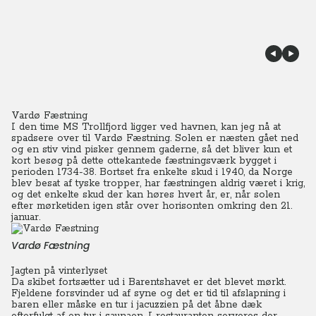
Vardø Fæstning
I den time MS Trollfjord ligger ved havnen, kan jeg nå at
spadsere over til Vardø Fæstning.
Solen er næsten gået ned
og en stiv vind pisker gennem gaderne, så det bliver kun et
kort besøg på dette ottekantede fæstningsværk bygget i
perioden 1734-38.
Bortset fra enkelte skud i 1940, da Norge
blev besat af tyske tropper, har fæstningen aldrig været i krig,
og det enkelte skud der kan høres hvert år, er, når solen
efter mørketiden igen står over horisonten omkring den 21.
januar.
Vardø Fæstning
Jagten på vinterlyset
Da skibet fortsætter ud i Barentshavet er det blevet mørkt.
Fjeldene forsvinder ud af syne og det er tid til afslapning i
baren eller måske en tur i jacuzzien på det åbne dæk