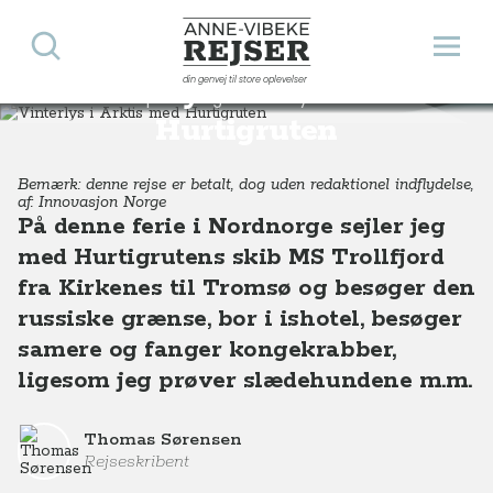
Søg
Åbn 
Anne-Vibeke Rejser
din genvej til store oplevelser
Vinterlys i Arktis med
Destinationer
Europa
Norge
Vinterlys i Arktis med Hurtigruten, Nordnorge
Hurtigruten
Bemærk: denne rejse er betalt, dog uden redaktionel indflydelse,
af: Innovasjon Norge
På denne ferie i Nordnorge sejler jeg
med Hurtigrutens skib MS Trollfjord
fra Kirkenes til Tromsø og besøger den
russiske grænse, bor i ishotel, besøger
samere og fanger kongekrabber,
ligesom jeg prøver slædehundene m.m.
Thomas Sørensen
Rejseskribent