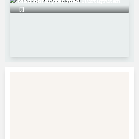
Mød nordlyset med Hurtigruten