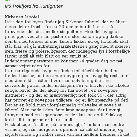
MS Trollfjord fra Hurtigruten
Kirkenes Ishotel
Lidt uden for byen finder jeg Kirkenes Ishotel, der er åbent
mens det er frost - fra ca. 20. december til 1. maj - så
forsvinder det, det smelter simpelthen.
Hotellet bygges i
princippet ved at man puster en stor ballon op og dækker
den til med tonsvis af sne. Luften lukkes ud og hotellets skal
står klar. Så går indretningsarkitekterne i gang med at skære i
isen, fræse og polere, ligesom der indlægges lys i forskellige
farver indtil alt står klart og ser smukt ud.
Indendørstemperaturen er konstant -4 grader, dag og nat,
uanset vejret uden for.
I en nærliggende bygning findes toiletfaciliteter, bad og
fælles badstue, og i en anden bygning en hyggelig restaurant
med åben ild i midten, hvor man selv kan grille sine
serverede pølser under middagen. Før vi kravler i de iskolde
senge, bliver de, der aldrig før har sovet i en sovepose
instrueret - og der er mærkværdigt nok folk 50+, der aldrig
har prøvet en sovepose tidligere og er lidt spændte på det!
Det er en kold, men uforglemmelig oplevelse at sove i et
ishotel. Men nede i den lånte lune sovepose, der i øvrigt
forsynes med en lagenpose, er der lunt og godt. Frisk og
kold luft i lungerne er bare sundt.
Husk at tage så lidt tøj på som muligt, så holder man bedre
varmen, og når morgenen oprinder, så stik dit undertøj og
skjorte/bluse og sokker ned i varmen mellem benene, så det