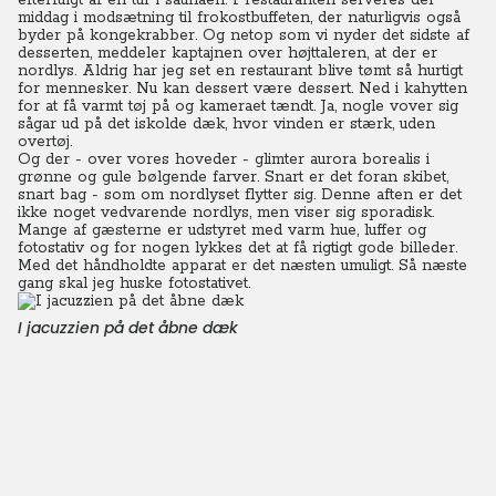
efterfulgt af en tur i saunaen. I restauranten serveres der
middag i modsætning til frokostbuffeten, der naturligvis også
byder på kongekrabber.
Og netop som vi nyder det sidste af
desserten, meddeler kaptajnen over højttaleren, at der er
nordlys. Aldrig har jeg set en restaurant blive tømt så hurtigt
for mennesker. Nu kan dessert være dessert.
Ned i kahytten
for at få varmt tøj på og kameraet tændt. Ja, nogle vover sig
sågar ud på det iskolde dæk, hvor vinden er stærk, uden
overtøj.
Og der - over vores hoveder - glimter aurora borealis i
grønne og gule bølgende farver. Snart er det foran skibet,
snart bag - som om nordlyset flytter sig. Denne aften er det
ikke noget vedvarende nordlys, men viser sig sporadisk.
Mange af gæsterne er udstyret med varm hue, luffer og
fotostativ og for nogen lykkes det at få rigtigt gode billeder.
Med det håndholdte apparat er det næsten umuligt. Så næste
gang skal jeg huske fotostativet.
I jacuzzien på det åbne dæk