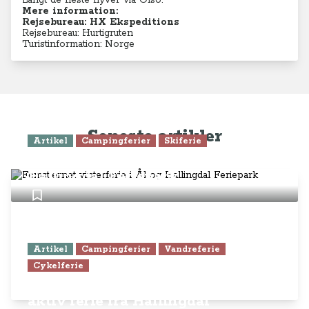
Langt de fleste flyver via Olso.
Mere information:
Rejsebureau: HX Ekspeditions
Rejsebureau: Hurtigruten
Turistinformation: Norge
Seneste artikler
Artikel
Campingferier
Skiferie
Femstjernet vinterferie i Ål og
Hallingdal Feriepark
Artikel
Campingferier
Vandreferie
Cykelferie
Pragtfuld sommercamping og
aktiv ferie fra Hallingdal