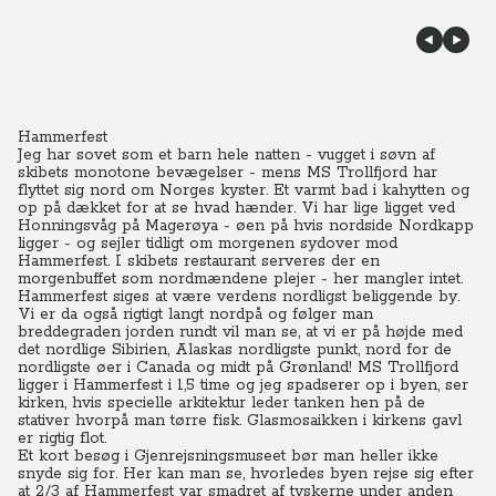
Hammerfest
Jeg har sovet som et barn hele natten - vugget i søvn af
skibets monotone bevægelser - mens MS Trollfjord har
flyttet sig nord om Norges kyster. Et varmt bad i kahytten og
op på dækket for at se hvad hænder. Vi har lige ligget ved
Honningsvåg på Magerøya - øen på hvis nordside Nordkapp
ligger - og sejler tidligt om morgenen sydover mod
Hammerfest. I skibets restaurant serveres der en
morgenbuffet som nordmændene plejer - her mangler intet.
Hammerfest siges at være verdens nordligst beliggende by.
Vi er da også rigtigt langt nordpå og følger man
breddegraden jorden rundt vil man se, at vi er på højde med
det nordlige Sibirien, Alaskas nordligste punkt, nord for de
nordligste øer i Canada og midt på Grønland! MS Trollfjord
ligger i Hammerfest i 1,5 time og jeg spadserer op i byen, ser
kirken, hvis specielle arkitektur leder tanken hen på de
stativer hvorpå man tørre fisk. Glasmosaikken i kirkens gavl
er rigtig flot.
Et kort besøg i Gjenrejsningsmuseet bør man heller ikke
snyde sig for. Her kan man se, hvorledes byen rejse sig efter
at 2/3 af Hammerfest var smadret af tyskerne under anden