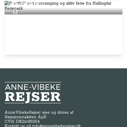
Feriepark
Anne-Vibeke Rejser
AnneVibekeRejser ejes og drives af
Rejsejournalisten ApS
CVR: DK
26185254
Kontakt os på
info@annevibekerejser.dk