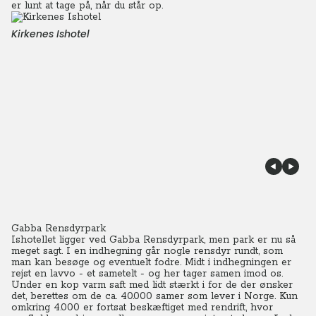
er lunt at tage på, når du står op.
Kirkenes Ishotel
Gabba Rensdyrpark
Ishotellet ligger ved Gabba Rensdyrpark, men park er nu så
meget sagt. I en indhegning går nogle rensdyr rundt, som
man kan besøge og eventuelt fodre. Midt i indhegningen er
rejst en lavvo - et sametelt - og her tager samen imod os.
Under en kop varm saft med lidt stærkt i for de der ønsker
det, berettes om de ca. 40.000 samer som lever i Norge. Kun
omkring 4.000 er fortsat beskæftiget med rendrift, hvor