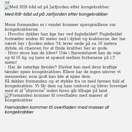
os.
Med RIB-båd ud på Jarfjorden efter kongekrabber
Mens frømanden er i vandet kommer spørgsmålene om
kongekrabberne:
- Hvorfor dykker han lige her ved fuglefjeldet? Fuglefjeldet
fortsætter endnu 40 meter ned i dybet og krabberne, der har
været her i fjorden siden 74, lever nede på ca. 15 meters
dybde, så chancen for at finde krabber her er gode.
- Hvor store kan de blive? Ude i Barentshavet kan de veje
op til 15 kg. og have et spænd mellem forbenene på 1,7
meter!
- Har de naturlige fjender? Havkat kan med dens kraftige
tænder spise kongekrabben. Ellers har de ingen udover vi
mennesker, som godt kan lide at spise dem.
Så dukker frømanden op et stykke fra os med favnen fuld af
kongekrabber. Vi får dem og ham ombord og bliver foreviget
med et af "uhyrerne" inden turen går tilbage på land.
Frømanden kommer til overfladen med masser af
kongekrabber