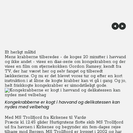
Et herligt måltid
Mens krabberne tilberedes - de koges 20 minutter i havvand
og ikke andet - vises en dias-serie om kongekrabben og der
vises en film om stjernekokken Gordon Ramsey, kendt fra
TV, der har været her og selv fanget og tilberedt
lækkerierne. Og nu er det blevet vores tur og efter en kort
instruktion i at åbne de kogte krabber kan vi gå i gang. Og jo,
helt friskkogte kongekrabber er uimodståeligt gode.
Kongekrabberne er kogt i havvand og delikatessen kan
nydes med velbehag
Med MS Trollfjord fra Kirkenes til Vardø
Præcis kl. 12.45 glider Hurtigrutens flotte skib MS Trollfjord
ud fra havnen i Kirkenes og begynder sin fem-dages rejse
tilbage mod Bergen.
MS Trollfjord er bygget i 2002 og har