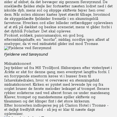
sider af skibet, da det bevæger sig gennem Sørøyrsund.
De
sneklædte fjeldes stejle lier fortsætter næsten lodret ned i det
iskolde dyb, mens sol og skygge skiftevis fejrer hen over
dem. Når solen skinner kastes lyset stærkt tilbage, hvorimod
de skyggeklædte fjeldsider fremstår i en skumringsblå
farvetone.
Hverken ord eller billeder retfærdiggør oplevelsen
af at stå på dækket og beskue sceneriet, mens vi glider forbi i
det dybblå Polarhav. Det skal opleves.
Frokost, soldæk, panoramasalon, en god bog,
eftermiddagskaffe, en "morfar", middag, nordlys igen afløst af
snebyger, da vi ved midnatstid glider ind mod Tromsø.
Fjeldene ved Sørøysund
Midnatskoncert
Jeg tjekker ud fra MS Trollfjord. Skibsrejsen efter vinterlyset i
Arktis er slut for denne gang, men eventyret langtfra forbi. I
en forrygende snestorm køres vi i busser frem til
Ishavskatedralen, hvor vi overværer en stemningsfuld
midnatskoncert.
Kirken er pyntet med levende lys og fra
orglet bruser de første melodier ledsaget af trompet. Senere
rykker solisterne ned ved alteret foran os under mandssang.
Klaver, trompet og mandsstemme spiller skiftevis og
tilsammen og det klinger fint i det store kirkerum.
Efter koncerten indlogeres jeg på Clarion Hotel i Tromsø -
et dejligt fredfyldt sted - så jeg er klar til næste dags
oplevelser.