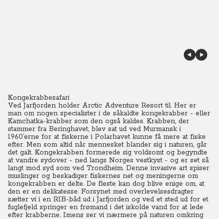
Kongekrabbesafari
Ved Jarfjorden holder Arctic Adventure Resort til. Her er
man om nogen specialister i de såkaldte kongekrabber - eller
Kamchatka-krabber som den også kaldes. Krabben, der
stammer fra Beringhavet, blev sat ud ved Murmansk i
1960’erne for at fiskerne i Polarhavet kunne få mere at fiske
efter. Men som altid når mennesket blander sig i naturen, går
det galt. Kongekrabben formerede sig voldsomt og begyndte
at vandre sydover - ned langs Norges vestkyst - og er set så
langt mod syd som ved Trondheim.
Denne invasive art spiser
muslinger og beskadiger fiskernes net og meningerne om
kongekrabben er delte. De fleste kan dog blive enige om, at
den er en delikatesse. Forsynet med overlevelsesdragter
sætter vi i en RIB-båd ud i Jarfjorden og ved et sted ud for et
fuglefjeld springer en frømand i det iskolde vand for at lede
efter krabberne. Imens ser vi nærmere på naturen omkring