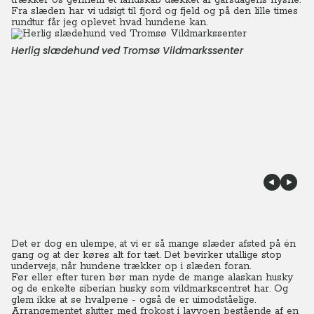
trækker os gennem et landskab dækket af gårsdagens nysne.
Fra slæden har vi udsigt til fjord og fjeld og på den lille times
rundtur får jeg oplevet hvad hundene kan.
Herlig slædehund ved Tromsø Vildmarkssenter
Det er dog en ulempe, at vi er så mange slæder afsted på én
gang og at der køres alt for tæt. Det bevirker utallige stop
undervejs, når hundene trækker op i slæden foran.
Før eller efter turen bør man nyde de mange alaskan husky
og de enkelte siberian husky som vildmarkscentret har. Og
glem ikke at se hvalpene - også de er uimodståelige.
Arrangementet slutter med frokost i lavvoen bestående af en