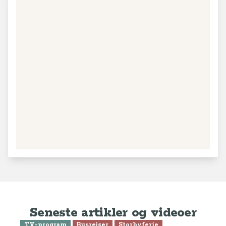
+
−
13
Leaflet
|
© MapTiler
© OpenStreetMap contributors
Seneste artikler og videoer
TV-program
Busrejser
Storbyferie