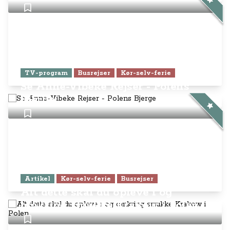
TV-program
Busrejser
Kør-selv-ferie
Se Anne-Vibeke Rejser - Polens
Bjerge
Artikel
Kør-selv-ferie
Busrejser
Alt dette skal du opleve i og
omkring smukke Krakow i Polen