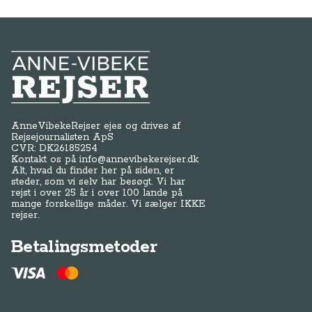
Anne-Vibeke Rejser
AnneVibekeRejser ejes og drives af
Rejsejournalisten ApS
CVR: DK
26185254
Kontakt os på
info@annevibekerejser.dk
Alt, hvad du finder her på siden, er
steder, som vi selv har besøgt. Vi har
rejst i over 25 år i over 100 lande på
mange forskellige måder. Vi sælger IKKE
rejser.
Betalingsmetoder