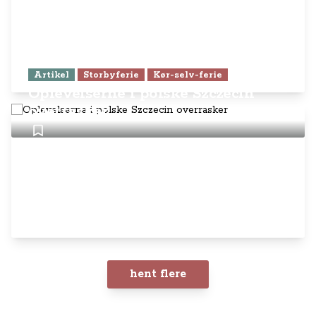
Artikel
Storbyferie
Kør-selv-ferie
Oplevelserne i polske Szczecin
overrasker
hent flere