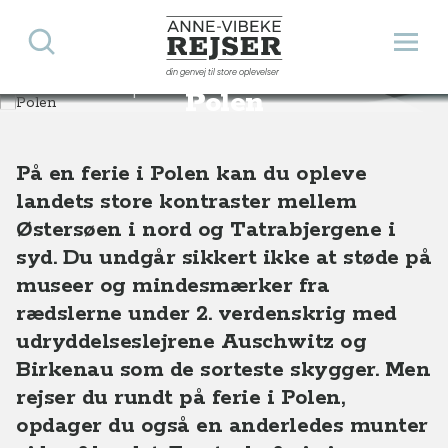
Søg
Åbn 
Anne-Vibeke Rejser
din genvej til store oplevelser
Destinationer
Europa
Polen
Polen
På en ferie i Polen kan du opleve
landets store kontraster mellem
Østersøen i nord og Tatrabjergene i
syd. Du undgår sikkert ikke at støde på
museer og mindesmærker fra
rædslerne under 2. verdenskrig med
udryddelseslejrene Auschwitz og
Birkenau som de sorteste skygger. Men
rejser du rundt på ferie i Polen,
opdager du også en anderledes munter