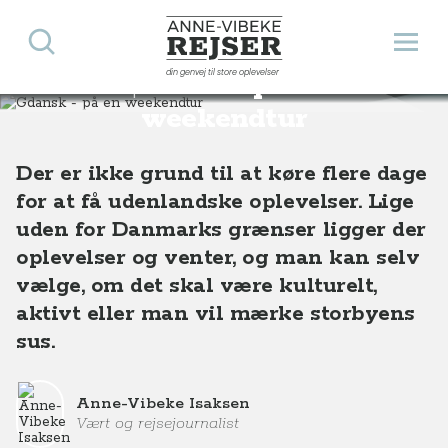
Søg
Åbn 
Anne-Vibeke Rejser
din genvej til store oplevelser
Gdansk - på en
Destinationer
Europa
Polen
Gdansk - på en weekendtur
weekendtur
Der er ikke grund til at køre flere dage
for at få udenlandske oplevelser. Lige
uden for Danmarks grænser ligger der
oplevelser og venter, og man kan selv
vælge, om det skal være kulturelt,
aktivt eller man vil mærke storbyens
sus.
Anne-Vibeke Isaksen
Vært og rejsejournalist