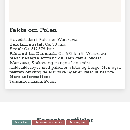
Fakta om Polen
Hovedstaden i Polen er Warszawa.
Befolkningstal:
Ca. 38 mio.
Areal:
Ca. 312.679 km²
Afstand fra Danmark:
Ca. 673 km til Warszawa
Mest besøgte attraktion:
Den gamle bydel i
Warszawa, Krakow og mange af de andre
middelalderbyer med paladser, slotte og borge. Men også
naturen omkring de Mauriske Søer er værd at besøge.
Mere information:
Turistinformation: Polen
Seneste artikler
Artikel
Kør-selv-ferie
Busrejser