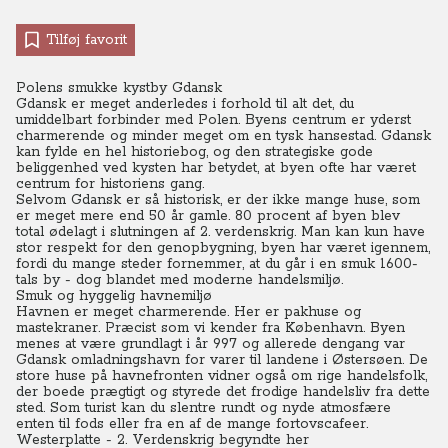
Tilføj favorit
Polens smukke kystby Gdansk
Gdansk er meget anderledes i forhold til alt det, du
umiddelbart forbinder med Polen. Byens centrum er yderst
charmerende og minder meget om en tysk hansestad. Gdansk
kan fylde en hel historiebog, og den strategiske gode
beliggenhed ved kysten har betydet, at byen ofte har været
centrum for historiens gang.
Selvom Gdansk er så historisk, er der ikke mange huse, som
er meget mere end 50 år gamle. 80 procent af byen blev
total ødelagt i slutningen af 2. verdenskrig. Man kan kun have
stor respekt for den genopbygning, byen har været igennem,
fordi du mange steder fornemmer, at du går i en smuk 1600-
tals by - dog blandet med moderne handelsmiljø.
Smuk og hyggelig havnemiljø
Havnen er meget charmerende. Her er pakhuse og
mastekraner. Præcist som vi kender fra København. Byen
menes at være grundlagt i år 997 og allerede dengang var
Gdansk omladningshavn for varer til landene i Østersøen. De
store huse på havnefronten vidner også om rige handelsfolk,
der boede prægtigt og styrede det frodige handelsliv fra dette
sted. Som turist kan du slentre rundt og nyde atmosfære
enten til fods eller fra en af de mange fortovscafeer.
Westerplatte -
2. Verdenskrig begyndte her