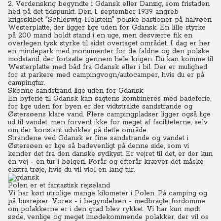
2. Verdenskrig begyndte i Gdansk eller Danzig, som fristaden
hed på det tidspunkt. Den 1. september 1939 angreb
krigsskibet "Schleswig-Holstein" polske bastioner på halvøen
Westerplatte, der ligger lige uden for Gdansk. En lille styrke
på 200 mand holdt stand i en uge, men desværre fik en
overlegen tysk styrke til sidst overtaget området. I dag er her
en mindepark med monumenter for de faldne og den polske
modstand, der fortsatte gennem hele krigen. Du kan komme til
Westerplatte med båd fra Gdansk eller i bil. Der er mulighed
for at parkere med campingvogn/autocamper, hvis du er på
campingtur.
Skønne sandstrand lige uden for Gdansk
En byferie til Gdansk kan sagtens kombineres med badeferie,
for lige uden for byen er der vidtstrakte sandstrande og
Østersøens klare vand. Flere campingpladser ligger også lige
ud til vandet, men forvent ikke for meget af faciliteterne, selv
om der konstant udvikles på dette område.
Strandene ved Gdansk er fine sandstrande og vandet i
Østersøen er lige så badevenligt på denne side, som vi
kender det fra den danske sydkyst.
Er vejret til det, er der kun
én vej - en tur i bølgen. Forår og efterår kræver det måske
ekstra trøje, hvis du vil viol en lang tur.
Polen er et fantastisk rejseland
Vi har kørt utrolige mange kilometer i Polen. På camping og
på busrejser. Vores - i begyndelsen - medbragte fordomme
om polakkerne er i den grad blev rykket. Vi har kun mødt
søde, venlige og meget imødekommende polakker, der vil os