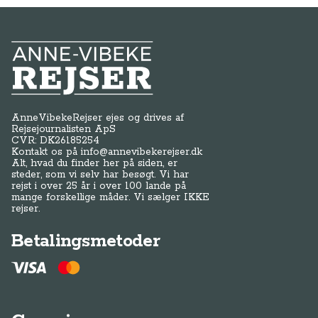
Anne-Vibeke Rejser
AnneVibekeRejser ejes og drives af
Rejsejournalisten ApS
CVR: DK
26185254
Kontakt os på
info@annevibekerejser.dk
Alt, hvad du finder her på siden, er
steder, som vi selv har besøgt. Vi har
rejst i over 25 år i over 100 lande på
mange forskellige måder. Vi sælger IKKE
rejser.
Betalingsmetoder