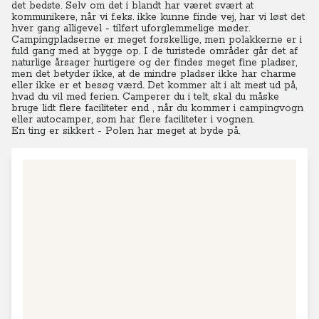
det bedste. Selv om det i blandt har været svært at
kommunikere, når vi f.eks. ikke kunne finde vej, har vi løst det
hver gang alligevel - tilført uforglemmelige møder.
Campingpladserne er meget forskellige, men polakkerne er i
fuld gang med at bygge op. I de turistede områder går det af
naturlige årsager hurtigere og der findes meget fine pladser,
men det betyder ikke, at de mindre pladser ikke har charme
eller ikke er et besøg værd. Det kommer alt i alt mest ud på,
hvad du vil med ferien. Camperer du i telt, skal du måske
bruge lidt flere faciliteter end , når du kommer i campingvogn
eller autocamper, som har flere faciliteter i vognen.
En ting er sikkert - Polen har meget at byde på.