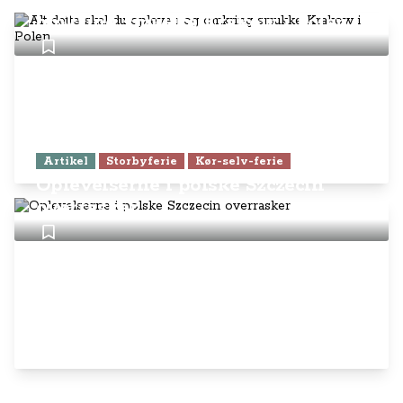
Alt dette skal du opleve i og
omkring smukke Krakow i Polen
Artikel
Storbyferie
Kør-selv-ferie
Oplevelserne i polske Szczecin
overrasker