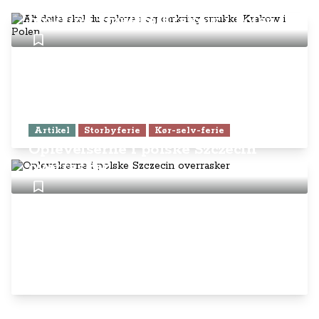
Alt dette skal du opleve i og
omkring smukke Krakow i Polen
Artikel
Storbyferie
Kør-selv-ferie
Oplevelserne i polske Szczecin
overrasker