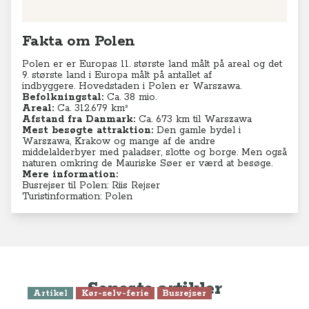
Fakta om Polen
Polen er er Europas 11. største land målt på areal og det
9. største land i Europa målt på antallet af
indbyggere.
Hovedstaden i Polen er Warszawa.
Befolkningstal:
Ca. 38 mio.
Areal:
Ca. 312.679 km²
Afstand fra Danmark:
Ca. 673 km til Warszawa
Mest besøgte attraktion:
Den gamle bydel i
Warszawa, Krakow og mange af de andre
middelalderbyer med paladser, slotte og borge. Men også
naturen omkring de Mauriske Søer er værd at besøge.
Mere information:
Busrejser til Polen: Riis Rejser
Turistinformation: Polen
Seneste artikler
Artikel
Kør-selv-ferie
Busrejser