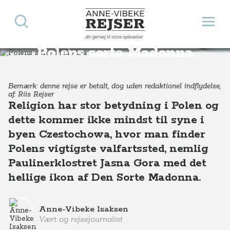
Søg
Åbn 
Anne-Vibeke Rejser
din genvej til store oplevelser
Destinationer
Europa
Polen
Polens sorte Madonna
Polens sorte Madonna
Bemærk: denne rejse er betalt, dog uden redaktionel indflydelse,
af: Riis Rejser
Religion har stor betydning i Polen og
dette kommer ikke mindst til syne i
byen Czestochowa, hvor man finder
Polens vigtigste valfartssted, nemlig
Paulinerklostret Jasna Gora med det
hellige ikon af Den Sorte Madonna.
Anne-Vibeke Isaksen
Vært og rejsejournalist