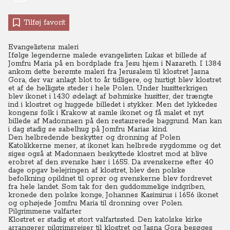
Tilføj favorit
Evangelistens maleri
Ifølge legenderne malede evangelisten Lukas et billede af
Jomfru Maria på en bordplade fra Jesu hjem i Nazareth. I 1384
ankom dette berømte maleri fra Jerusalem til klostret Jasna
Gora, der var anlagt blot to år tidligere, og hurtigt blev klostret
et af de helligste steder i hele Polen.
Under husitterkrigen
blev ikonet i 1430 ødelagt af bøhmiske husitter, der trængte
ind i klostret og huggede billedet i stykker. Men det lykkedes
kongens folk i Krakow at samle ikonet og få malet et nyt
billede af Madonnaen på den restaurerede baggrund. Man kan
i dag stadig se sabelhug på Jomfru Marias kind.
Den helbredende beskytter og dronning af Polen
Katolikkerne mener, at ikonet kan helbrede sygdomme og det
siges også at Madonnaen beskyttede klostret mod at blive
erobret af den svenske hær i 1655.
Da svenskerne efter 40
dage opgav belejringen af klostret, blev den polske
befolkning opildnet til oprør og svenskerne blev fordrevet
fra hele landet.
Som tak for den guddommelige indgriben,
kronede den polske konge, Johannes Kasimirus i 1656 ikonet
og ophøjede Jomfru Maria til dronning over Polen.
Pilgrimmene valfarter
Klostret er stadig et stort valfartssted. Den katolske kirke
arrangerer pilgrimsrejser til klostret og Jasna Gora besøges