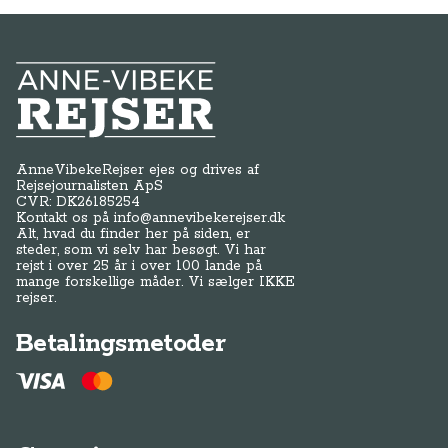
Anne-Vibeke Rejser
AnneVibekeRejser ejes og drives af
Rejsejournalisten ApS
CVR: DK
26185254
Kontakt os på
info@annevibekerejser.dk
Alt, hvad du finder her på siden, er
steder, som vi selv har besøgt. Vi har
rejst i over 25 år i over 100 lande på
mange forskellige måder. Vi sælger IKKE
rejser.
Betalingsmetoder