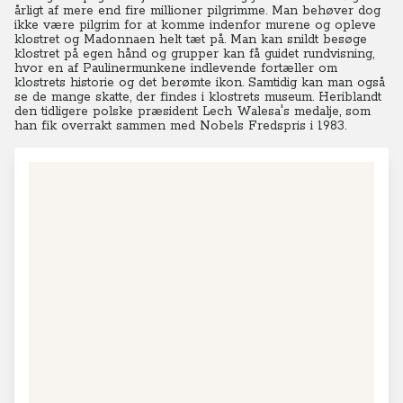
årligt af mere end fire millioner pilgrimme.
Man behøver dog
ikke være pilgrim for at komme indenfor murene og opleve
klostret og Madonnaen helt tæt på.
Man kan snildt besøge
klostret på egen hånd og grupper kan få guidet rundvisning,
hvor en af Paulinermunkene indlevende fortæller om
klostrets historie og det berømte ikon.
Samtidig kan man også
se de mange skatte, der findes i klostrets museum. Heriblandt
den tidligere polske præsident Lech Walesa's medalje, som
han fik overrakt sammen med Nobels Fredspris i 1983.