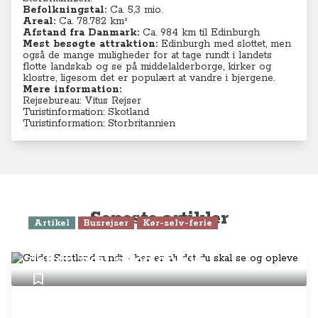
Befolkningstal:
Ca. 5,3 mio.
Areal:
Ca. 78.782
km²
Afstand fra Danmark:
Ca. 984 km til Edinburgh
Mest besøgte attraktion:
Edinburgh med slottet, men
også de mange muligheder for at tage rundt i landets
flotte landskab og se på middelalderborge, kirker og
klostre, ligesom det er populært at vandre i bjergene.
Mere information:
Rejsebureau: Vitus Rejser
Turistinformation: Skotland
Turistinformation: Storbritannien
Seneste artikler
Artikel
Busrejser
Kør-selv-ferie
Guide: Skotland rundt - her er alt
det du skal se og opleve