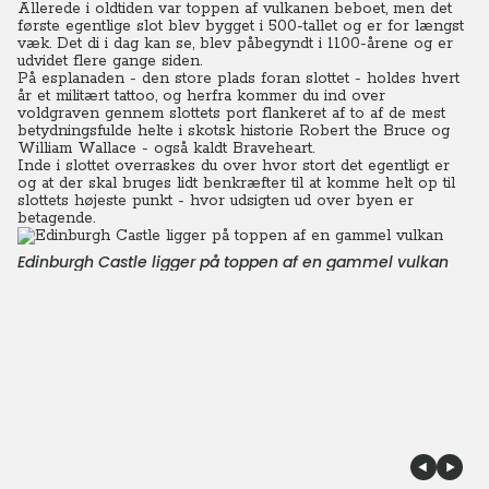
Allerede i oldtiden var toppen af vulkanen beboet, men det
første egentlige slot blev bygget i 500-tallet og er for længst
væk. Det di i dag kan se, blev påbegyndt i 1100-årene og er
udvidet flere gange siden.
På esplanaden - den store plads foran slottet - holdes hvert
år et militært tattoo, og herfra kommer du ind over
voldgraven gennem slottets port flankeret af to af de mest
betydningsfulde helte i skotsk historie Robert the Bruce og
William Wallace - også kaldt Braveheart.
Inde i slottet overraskes du over hvor stort det egentligt er
og at der skal bruges lidt benkræfter til at komme helt op til
slottets højeste punkt - hvor udsigten ud over byen er
betagende.
Edinburgh Castle ligger på toppen af en gammel vulkan