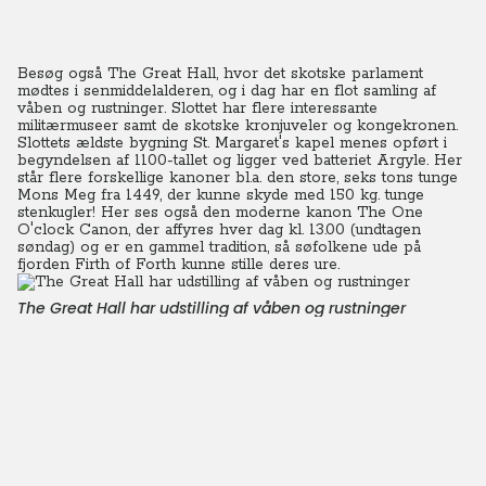
Besøg også The Great Hall, hvor det skotske parlament
mødtes i senmiddelalderen, og i dag har en flot samling af
våben og rustninger. Slottet har flere interessante
militærmuseer samt de skotske kronjuveler og kongekronen.
Slottets ældste bygning St. Margaret's kapel menes opført i
begyndelsen af 1100-tallet og ligger ved batteriet Argyle. Her
står flere forskellige kanoner bl.a. den store, seks tons tunge
Mons Meg fra 1449, der kunne skyde med 150 kg. tunge
stenkugler! Her ses også den moderne kanon The One
O'clock Canon, der affyres hver dag kl. 13.00 (undtagen
søndag) og er en gammel tradition, så søfolkene ude på
fjorden Firth of Forth kunne stille deres ure.
The Great Hall har udstilling af våben og rustninger