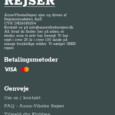
AnneVibekeRejser ejes og drives af
Rejsejournalisten ApS
CVR: DK
26185254
Kontakt os på
info@annevibekerejser.dk
Alt, hvad du finder her på siden, er
steder, som vi selv har besøgt. Vi har
rejst i over 25 år i over 100 lande på
mange forskellige måder. Vi sælger IKKE
rejser.
Betalingsmetoder
Genveje
Om os / kontakt
FAQ - Anne-Vibeke Rejser
Tilmeld dig Klubben