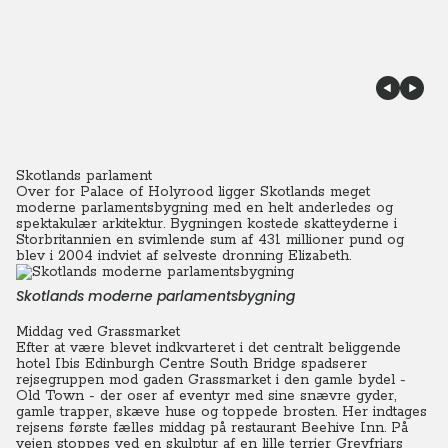
Skotlands parlament
Over for Palace of Holyrood ligger Skotlands meget
moderne parlamentsbygning med en helt anderledes og
spektakulær arkitektur. Bygningen kostede skatteyderne i
Storbritannien en svimlende sum af 431 millioner pund og
blev i 2004 indviet af selveste dronning Elizabeth.
Skotlands moderne parlamentsbygning
Middag ved Grassmarket
Efter at være blevet indkvarteret i det centralt beliggende
hotel Ibis Edinburgh Centre South Bridge spadserer
rejsegruppen mod gaden Grassmarket i den gamle bydel -
Old Town - der oser af eventyr med sine snævre gyder,
gamle trapper, skæve huse og toppede brosten. Her indtages
rejsens første fælles middag på restaurant Beehive Inn. På
vejen stoppes ved en skulptur af en lille terrier Greyfriars