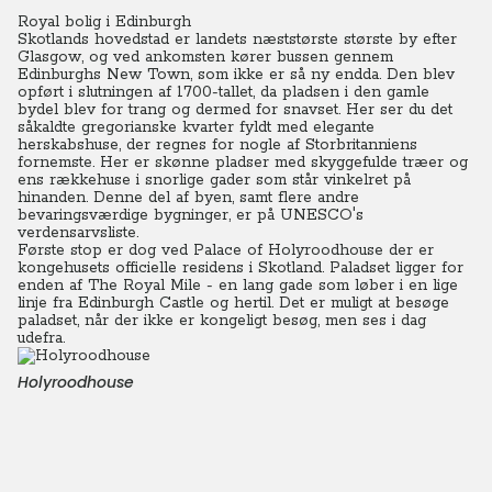
Royal bolig i Edinburgh
Skotlands hovedstad er landets næststørste største by efter
Glasgow, og ved ankomsten kører bussen gennem
Edinburghs New Town, som ikke er så ny endda. Den blev
opført i slutningen af 1700-tallet, da pladsen i den gamle
bydel blev for trang og dermed for snavset.
Her ser du det
såkaldte gregorianske kvarter fyldt med elegante
herskabshuse, der regnes for nogle af Storbritanniens
fornemste. Her er skønne pladser med skyggefulde træer og
ens rækkehuse i snorlige gader som står vinkelret på
hinanden. Denne del af byen, samt flere andre
bevaringsværdige bygninger, er på UNESCO's
verdensarvsliste.
Første stop er dog ved Palace of Holyroodhouse der er
kongehusets officielle residens i Skotland. Paladset ligger for
enden af The Royal Mile - en lang gade som løber i en lige
linje fra Edinburgh Castle og hertil. Det er muligt at besøge
paladset, når der ikke er kongeligt besøg, men ses i dag
udefra.
Holyroodhouse