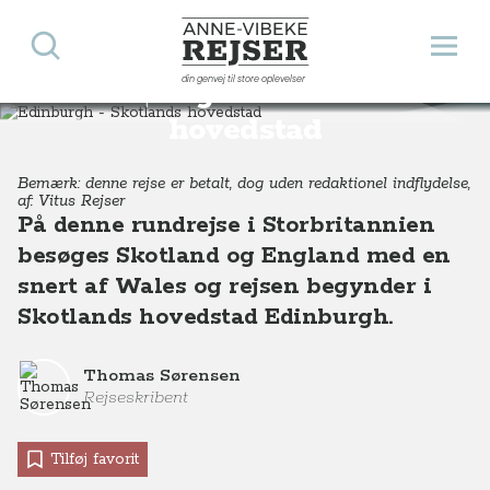
Søg
Åbn 
Anne-Vibeke Rejser
din genvej til store oplevelser
Edinburgh - Skotlands
Destinationer
Europa
Skotland
Edinburgh - oplevelser i Skotlands hovedstad
hovedstad
Bemærk: denne rejse er betalt, dog uden redaktionel indflydelse,
af: Vitus Rejser
På denne rundrejse i Storbritannien
besøges Skotland og England med en
snert af Wales og rejsen begynder i
Skotlands hovedstad Edinburgh.
Thomas Sørensen
Rejseskribent
Tilføj favorit