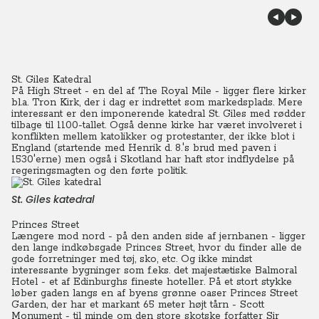
St. Giles Katedral
På High Street - en del af The Royal Mile - ligger flere kirker
bl.a. Tron Kirk, der i dag er indrettet som markedsplads.
Mere
interessant er den imponerende katedral St. Giles med rødder
tilbage til 1100-tallet.
Også denne kirke har været involveret i
konflikten mellem katolikker og protestanter, der ikke blot i
England (startende med Henrik d. 8.'s brud med paven i
1530'erne) men også i Skotland har haft stor indflydelse på
regeringsmagten og den førte politik.
St. Giles katedral
Princes Street
Længere mod nord - på den anden side af jernbanen - ligger
den lange indkøbsgade Princes Street, hvor du finder alle de
gode forretninger med tøj, sko, etc. Og ikke mindst
interessante bygninger som f.eks. det majestætiske Balmoral
Hotel - et af Edinburghs fineste hoteller. På et stort stykke
løber gaden langs en af byens grønne oaser Princes Street
Garden, der har et markant 65 meter højt tårn - Scott
Monument - til minde om den store skotske forfatter Sir