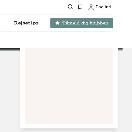
Søg
Favoritter
Log ind
Profil
Rejsetips
Tilmeld dig klubben