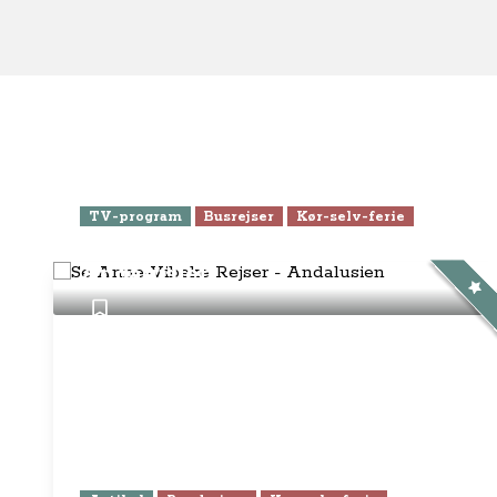
TV-program
Busrejser
Kør-selv-ferie
Se Anne-Vibeke Rejser -
Andalusien