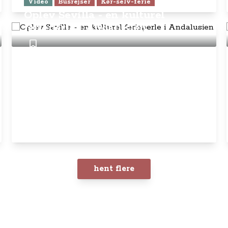
Video
Busrejser
Kør-selv-ferie
Oplev Sevilla - en kulturel
ferieperle i Andalusien
hent flere