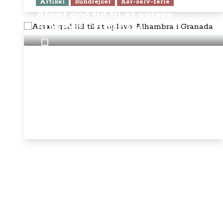
Artikel
Rundrejser
Kør-selv-ferie
Afsæt god tid til at opleve
Alhambra i Granada