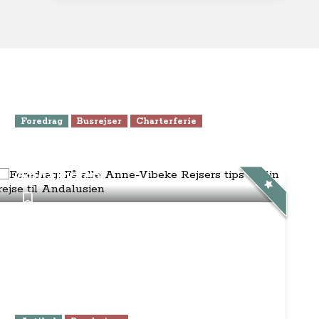
Foredrag
Busrejser
Charterferie
Foredrag: Få alle Anne-Vibeke
Rejsers tips til din rejse til
Andalusien