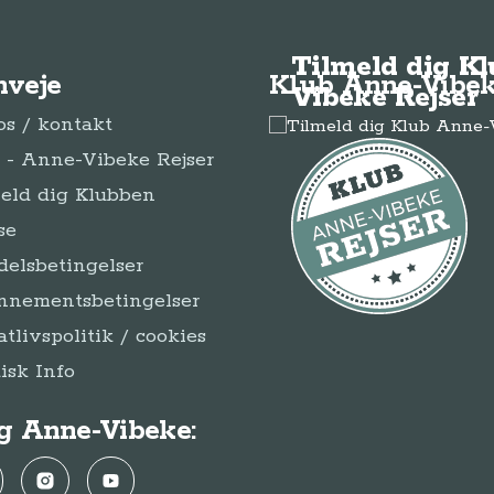
Tilmeld dig K
nveje
Klub Anne-Vibek
Vibeke Rejser
s / kontakt
- Anne-Vibeke Rejser
eld dig Klubben
se
elsbetingelser
nnementsbetingelser
atlivspolitik / cookies
disk Info
g Anne-Vibeke:
ebook
Instagram
YouTube