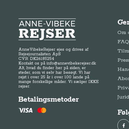
Ge
Anne-Vibeke Rejser
Om o
FAQ 
AnneVibekeRejser ejes og drives af
Tilm
Rejsejournalisten ApS
CVR: DK
26185254
Pres
Kontakt os på
info@annevibekerejser.dk
Alt, hvad du finder her på siden, er
Hand
steder, som vi selv har besøgt. Vi har
rejst i over 25 år i over 100 lande på
Abo
mange forskellige måder. Vi sælger IKKE
rejser.
Priv
Juri
Betalingsmetoder
Føl
Fac