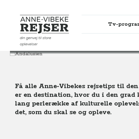
Tv-progr
Anne-Vibeke Rejser
din genvej til store
oplevelser
Destinationer
Europa
Spanien
Andalusien
Få alle Anne-Vibekes rejsetips til de
er en destination, hvor du i den gra
lang perlerække af kulturelle oplevelse
det, som du skal se og opleve.