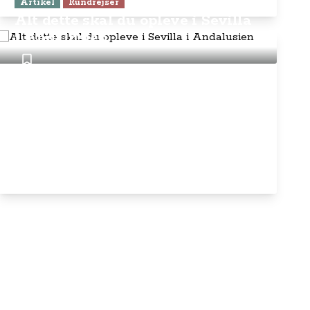
Artikel
Rundrejser
Alt dette skal du opleve i Sevilla
i Andalusien