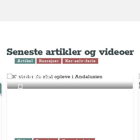
Seneste artikler og videoer
Artikel
Busrejser
Kør-selv-ferie
10 steder du skal opleve i
Andalusien