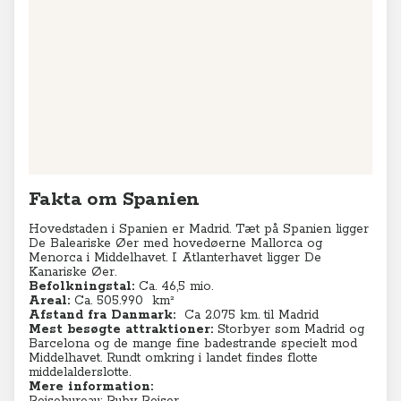
Fakta om Spanien
Hovedstaden i Spanien er Madrid. Tæt på Spanien ligger
De
Baleariske Øer med hovedøerne Mallorca og
Menorca i Middelhavet. I Atlanterhavet ligger De
Kanariske Øer.
Befolkningstal:
Ca. 46,5 mio.
Areal:
Ca. 505.990
km²
Afstand fra Danmark:
Ca 2.075 km. til Madrid
Mest besøgte attraktioner:
Storbyer som Madrid og
Barcelona og de mange fine badestrande specielt mod
Middelhavet. Rundt omkring i landet findes flotte
middelalderslotte.
Mere information: