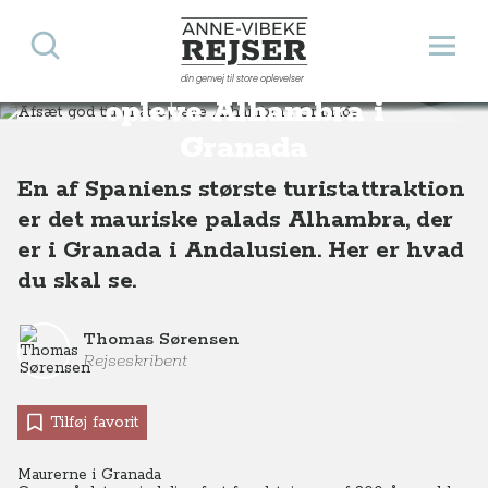
Søg
Åbn 
Anne-Vibeke Rejser
Afsæt god tid til at
din genvej til store oplevelser
Destinationer
Europa
Spanien
Andalusien
Afsæt god tid til at opleve Alhambra i Granada
opleve Alhambra i
Granada
En af Spaniens største turistattraktion
er det mauriske palads Alhambra, der
er i Granada i Andalusien. Her er hvad
du skal se.
Thomas Sørensen
Rejseskribent
Tilføj favorit
Maurerne i Granada