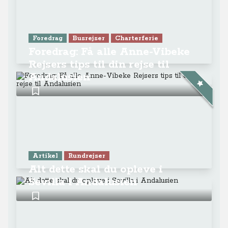
Foredrag
Busrejser
Charterferie
Foredrag: Få alle Anne-Vibeke
Rejsers tips til din rejse til
Andalusien
Artikel
Rundrejser
Alt dette skal du opleve i
Sevilla i Andalusien