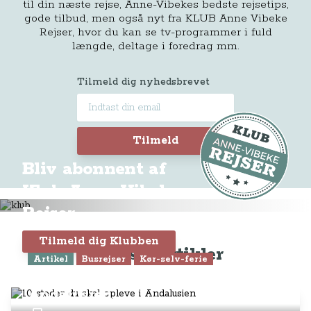
til din næste rejse, Anne-Vibekes bedste rejsetips,
gode tilbud, men også nyt fra KLUB Anne Vibeke
Rejser, hvor du kan se tv-programmer i fuld
længde, deltage i foredrag mm.
Tilmeld dig nyhedsbrevet
Tilmeld
Bliv abonnent af
Klub Anne-Vibeke
Rejser
Tilmeld dig Klubben
Seneste artikler
Artikel
Busrejser
Kør-selv-ferie
10 steder du skal opleve i
Andalusien