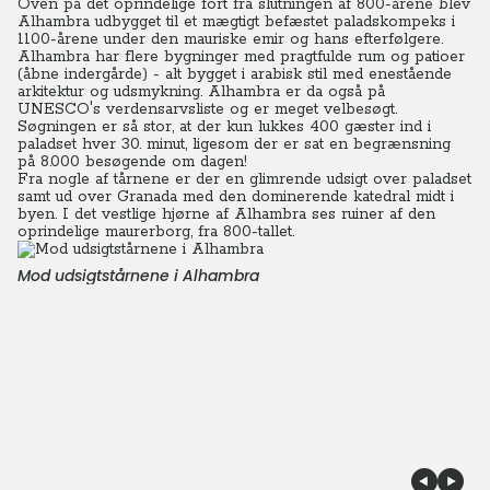
Oven på det oprindelige fort fra slutningen af 800-årene blev
Alhambra udbygget til et mægtigt befæstet paladskompeks i
1100-årene under den mauriske emir og hans efterfølgere.
Alhambra har flere bygninger med pragtfulde rum og patioer
(åbne indergårde) - alt bygget i arabisk stil med enestående
arkitektur og udsmykning. Alhambra er da også på
UNESCO's verdensarvsliste og er meget velbesøgt.
Søgningen er så stor, at der kun lukkes 400 gæster ind i
paladset hver 30. minut, ligesom der er sat en begrænsning
på 8.000 besøgende om dagen!
Fra nogle af tårnene er der en glimrende udsigt over paladset
samt ud over Granada med den dominerende katedral midt i
byen. I det vestlige hjørne af Alhambra ses ruiner af den
oprindelige maurerborg, fra 800-tallet.
Mod udsigtstårnene i Alhambra