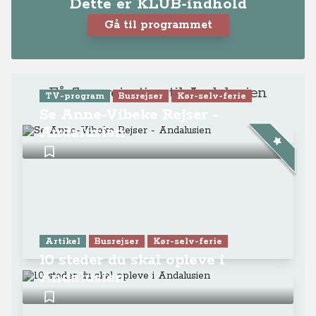
Dette er KLUB-indhold
Gå til programmet
Få flere rejsetips til Andalusien
TV-program
Busrejser
Kør-selv-ferie
Se Anne-Vibeke Rejser -
Andalusien
Artikel
Busrejser
Kør-selv-ferie
10 steder du skal opleve i
Andalusien