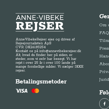
Ge
Anne-Vibeke Rejser
Om o
FAQ 
AnneVibekeRejser ejes og drives af
Tilm
Rejsejournalisten ApS
CVR: DK
26185254
Pres
Kontakt os på
info@annevibekerejser.dk
Alt, hvad du finder her på siden, er
Hand
steder, som vi selv har besøgt. Vi har
rejst i over 25 år i over 100 lande på
Abo
mange forskellige måder. Vi sælger IKKE
rejser.
Priv
Juri
Betalingsmetoder
Føl
Fac