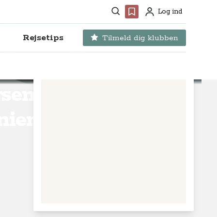
Søg
Favoritter
Log ind
Profil
Rejsetips
Tilmeld dig klubben
sen i
nien