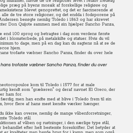
og muslimer, havde de tre religioner levet i relativ fredelig
delige præg på byens mosaik af forskellige religiøse og
sameksistens blevet genoprettet, og det er fascinerende at
alle de tre store religioner, og det endda i fodsporene på
Andersen besøgte nemlig Toledo i 1863 og har skrevet
kanter Don Quijote sammen med sin hjælper Sancho Panza,
e end 100 sprog og betragtes i dag som verdens første
t i blomsterbede, på metalskilte og statuer. Hvis du vil
inimum to dage, men på en dag kan du sagtens nå at se de
recos hjem.
og hans trofaste væbner Sancho Panza, finder du over
tocopoulos kom til Toledo i 1577 for at male
hurtig kendt som "grækeren" og deraf navnet El Greco, der
der ham for.
 færdig, men han endte med at blive i Toledo frem til sin
eum, hvor flere af hans mest kendte værker hænger.
du ikke kan overse, nemlig de mange våbenforretninger,
mte Toledo stål.
tionen af våben og rustninger, i den særlige type stål,
 behandlet efter helt bestemte foreskrifter. Det betyder at
lket er kvaliteter man havde brug for i kamp, men som også