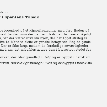
oledo
r i Spaniens Toledo
 beliggenhed på et klippefremspring med Tajo floden på
 mod fjender, som der gennem historien har været rigeligt
, har der været strid om byen, der har ligget strategisk
rakte La Mancha slette er ganske betagende. Bag de gamle
. Der er ikke langt mellem de forskellige seværdigheder,
med kan det anbefales at tage dem i bærestol i stedet for
rken, der blev grundlagt i 1629 og er bygget i barok stil.