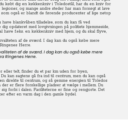
r du købt dig en køkkenkniv i Toledostål, har du en kniv for
ske legioner, og mange andre steder har man forsøgt at lave
, som også er blandt de førende producenter af lige netop
u have blankvåben tilladelse, som du kan få ved
de dig opdateret med lovgivningen på politiets hjemmeside,
kal have f.eks. en køkkenkniv med hjem, og du skal flyve,
valiteten af de sværd. I dag kan du også købe mere
fra Ringenes Herre.
ller telt, finder du et par km uden for byen,
 Du kan sagtens gå fra ind til centrum, men du kan også
en direkte til centrum, og så gemme energien til Toledos
 der er flere forskellige pladser at vælge i mellem. Du
ig forbi i dalen. Faciliteterne er fine og rengjorte. Det
kker efter en varm dag i den gamle bydel.