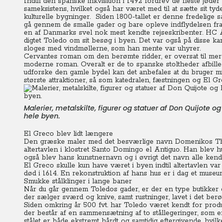
Indtil den spanske inkvisition i 1492 fordrev de fleste jøder 
sameksistens, hvilket også har været med til at sætte sit ty
kulturelle bygninger. Siden 1800-tallet er denne fredelige 
gå gennem de smalle gader og bare opleve indflydelsen fra 
en af Danmarks svel nok mest kendte rejseskribenter. HC 
digtet Toledo om sit besøg i byen. Det var også på disse 
sloges med vindmøllerne, som han mente var uhyrer.
Cervantes roman om den berømte ridder, er oversat til mer
moderne roman. Overalt er de to spanske stoltheder afbillede
udforske den gamle bydel kan det anbefales at du bruger m
største attraktioner, så som katedralen, fæstningen og El G
Malerier, metalskilte, figurer og statuer af Don Quijote 
hele byen.
El Greco blev lidt længere
Den græske maler med det besværlige navn Domenikos Theo
altertavlen i klostret Santo Domingo el Antiguo. Han blev 
også blev hans kunstnernavn og i øvrigt det navn alle ken
El Greco skulle kun have været i byen indtil altertavlen var
død i 1614. En rekonstruktion af hans hus er i dag et mus
Smukke stålklinger i lange baner
Når du går gennem Toledos gader, er der en type butikker 
der sælger sværd og knive, samt rustninger, lavet i det berø
Siden omkring år 500 fvt. har Toledo været kendt for produk
der består af en sammensætning af to stållegeringer, som er
stålet er både ekstremt hårdt og samtidig eftergivende, hvi