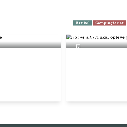
Artikel
Campingferier
Her er alt du ska
e skal du opleve
Spanien