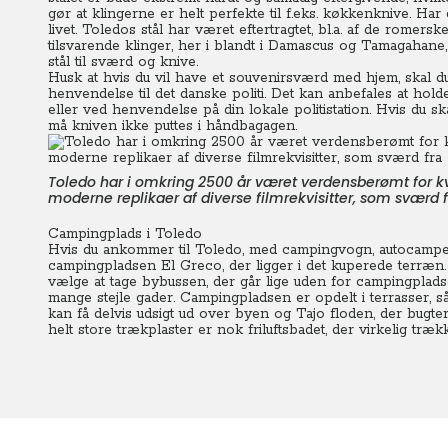
gør at klingerne er helt perfekte til f.eks. køkkenknive. Ha
livet. Toledos stål har været eftertragtet, bl.a. af de romer
tilsvarende klinger, her i blandt i Damascus og Tamagahane
stål til sværd og knive.
Husk at hvis du vil have et souvenirsværd med hjem, skal d
henvendelse til det danske politi. Det kan anbefales at hol
eller ved henvendelse på din lokale politistation. Hvis du s
må kniven ikke puttes i håndbagagen.
Toledo har i omkring 2500 år været verdensberømt for k
moderne replikaer af diverse filmrekvisitter, som sværd 
Campingplads i Toledo
Hvis du ankommer til Toledo, med campingvogn, autocamper e
campingpladsen El Greco, der ligger i det kuperede terræn.
vælge at tage bybussen, der går lige uden for campingplads
mange stejle gader. Campingpladsen er opdelt i terrasser, så
kan få delvis udsigt ud over byen og Tajo floden, der bugter s
helt store trækplaster er nok friluftsbadet, der virkelig træ