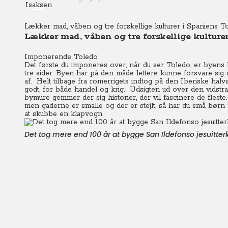
Lækker mad, våben og tre forskellige kulturer i Spaniens T
Lækker mad, våben og tre forskellige kulture
Imponerende Toledo
Det første du imponeres over, når du ser Toledo, er byens
tre sider. Byen har på den måde lettere kunne forsvare sig
af. Helt tilbage fra romerrigets indtog på den Iberiske halvø
godt, for både handel og krig. Udsigten ud over den vidst
bymure gemmer der sig historier, der vil fascinere de fleste
men gaderne er smalle og der er stejlt, så har du små børn 
at skubbe en klapvogn.
Det tog mere end 100 år at bygge San Ildefonso jesuitterki