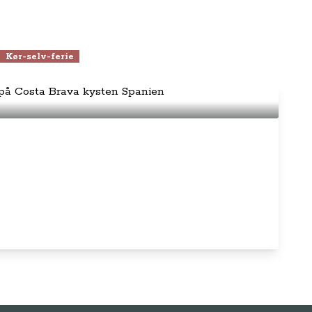
Kør-selv-ferie
l opleve på Costa Brava kysten