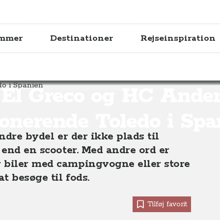
ammer
Destinationer
Rejseinspiration
HC Andersen i imponerende Toledo i Spanien
El Greco og HC Ander
onerende Toledo i Spa
ndre bydel er der ikke plads til
 end en scooter. Med andre ord er
 biler med campingvogne eller store
t besøge til fods.
Tilføj favorit