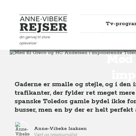
Tv-progr
Anne-Vibeke Rejser
din genvej til store
oplevelser
Destinationer
Europa
Spanien
Mød El Greco og 
Mød 
imp
Gaderne er smalle og stejle, og i den i
trafikanter, der fylder ret meget mere
spanske Toledos gamle bydel ikke for
busser, men en by der er helt perfekt a
Anne-Vibeke Isaksen
Vært og rejsejournalist