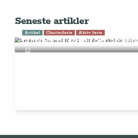
Seneste artikler
Artikel
Charterferie
Aktiv ferie
Lanzarote fra nord til syd - alt dett