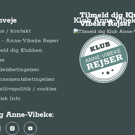
Tilmeld dig K
nveje
Klub Anne-Vibek
Vibeke Rejser
s / kontakt
- Anne-Vibeke Rejser
eld dig Klubben
se
elsbetingelser
nnementsbetingelser
atlivspolitik / cookies
disk Info
g Anne-Vibeke:
ebook
Instagram
YouTube