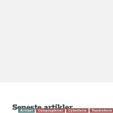
Seneste artikler
Artikel
Campingferier
Cykelferie
Vandreferie