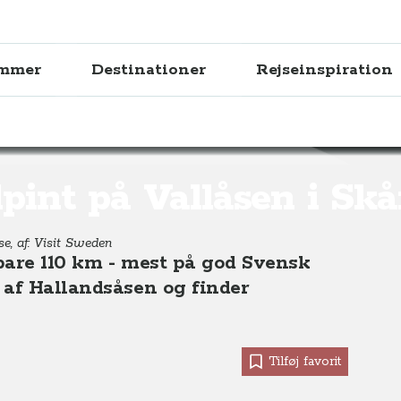
ammer
Destinationer
Rejseinspiration
i Skåne, Sydsverige
pint på Vallåsen i Sk
se, af: Visit Sweden
bare 110 km - mest på god Svensk
 af Hallandsåsen og finder
Tilføj favorit