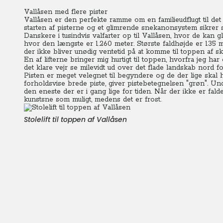
Vallåsen med flere pister
Vallåsen er den perfekte ramme om en familieudflugt til det 
starten af pisterne og et glimrende snekanonsystem sikrer st
Danskere i tusindvis valfarter op til Vallåsen, hvor de kan
hvor den længste er 1.260 meter. Største faldhøjde er 135 m
der ikke bliver unødig ventetid på at komme til toppen af sk
En af lifterne bringer mig hurtigt til toppen, hvorfra jeg ha
det klare vejr se milevidt ud over det flade landskab nord f
Pisten er meget velegnet til begyndere og de der lige sk
forholdsvise brede piste, giver pistebetegnelsen "grøn".
Und
den eneste der er i gang lige for tiden. Når der ikke er fal
kunstsne som muligt, medens det er frost.
Stolelift til toppen af Vallåsen