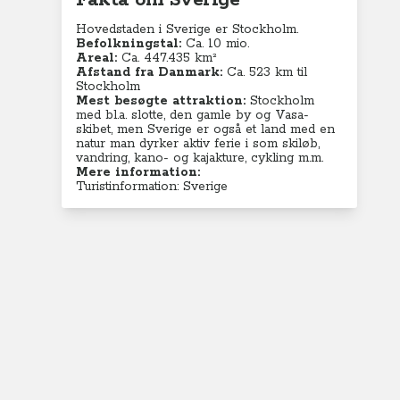
Fakta om Sverige
Hovedstaden i Sverige er Stockholm.
Befolkningstal:
Ca. 10 mio.
Areal:
Ca. 447.435 km²
Afstand fra Danmark:
Ca. 523 km til
Stockholm
Mest besøgte attraktion:
Stockholm
med bl.a. slotte, den gamle by og Vasa-
skibet, men Sverige er også et land med en
natur man dyrker aktiv ferie i som skiløb,
vandring, kano- og kajakture, cykling m.m.
Mere information:
Turistinformation: Sverige