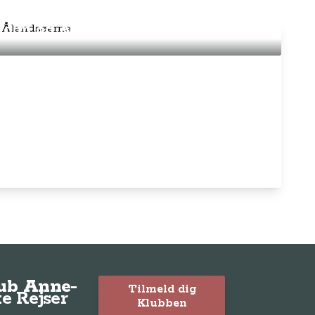
kholm og Ålandsøerne
lub Anne-
Tilmeld dig
e Rejser
Klubben