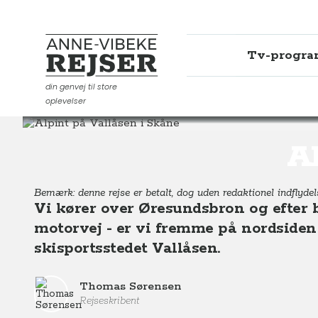
Tv-progr
Anne-Vibeke Rejser
din genvej til store
oplevelser
Destinationer
Europa
Sverige
Alpint på Vallåsen 
Al
Bemærk: denne rejse er betalt, dog uden redaktionel indflydel
Vi kører over Øresundsbron og efter 
motorvej - er vi fremme på nordsiden
skisportsstedet Vallåsen.
Thomas Sørensen
Rejseskribent