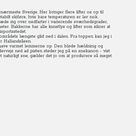
nærmeste Sverige. Her bringer flere lifter os op til
abilt skiføre, hvis bare temperaturen er lav nok.
 glæde sig over nedfarter i varierende sværhedsgrader,
eter.
Bakkerne har alle kunstlys og lifter som sikrer at
isportsstedet.
r områdets længste glid ned i dalen. Fra toppen kan jeg i
or Hallandsåsen.
al have varmet lemmerne op. Den bløde hældning og
ervejs ned ad pisten støder jeg på en snekanon - vist
det naturligt sne, gælder det jo om at producere så meget