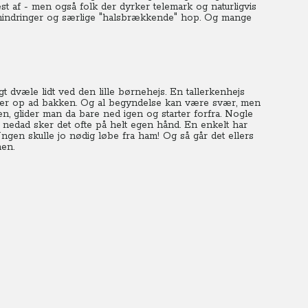
st af - men også folk der dyrker telemark og naturligvis
forhindringer og særlige "halsbrækkende" hop. Og mange
t dvæle lidt ved den lille børnehejs.
En tallerkenhejs
eter op ad bakken. Og al begyndelse kan være svær, men
en, glider man da bare ned igen og starter forfra.
Nogle
 nedad sker det ofte på helt egen hånd.
En enkelt har
 Ungen skulle jo nødig løbe fra ham! Og så går det ellers
nen.