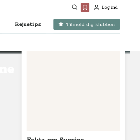
Søg
Favoritter
Log ind
Profil
Rejsetips
Tilmeld dig klubben
åne