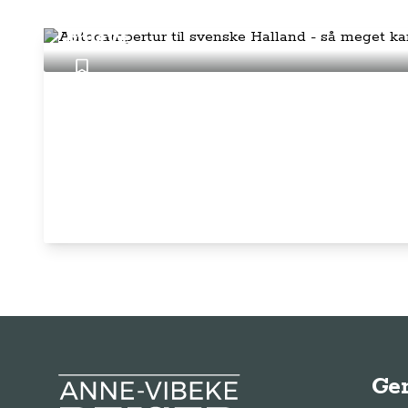
Autocampertur til svenske Halland 
opleve
Ge