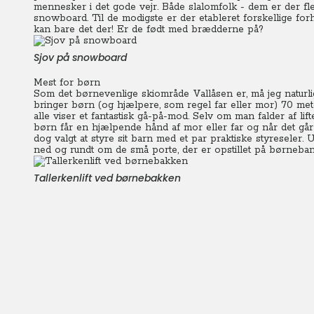
mennesker i det gode vejr.
Både slalomfolk - dem er der fle
snowboard.
Til de modigste er der etableret forskellige 
kan bare det der! Er de født med brædderne på?
Sjov på snowboard
Mest for børn
Som det børnevenlige skiområde Vallåsen er, må jeg naturlig
bringer børn (og hjælpere, som regel far eller mor) 70 m
alle viser et fantastisk gå-på-mod. Selv om man falder af lift
børn får en hjælpende hånd af mor eller far og når det går
dog valgt at styre sit barn med et par praktiske styreseler.
ned og rundt om de små porte, der er opstillet på børneba
Tallerkenlift ved børnebakken