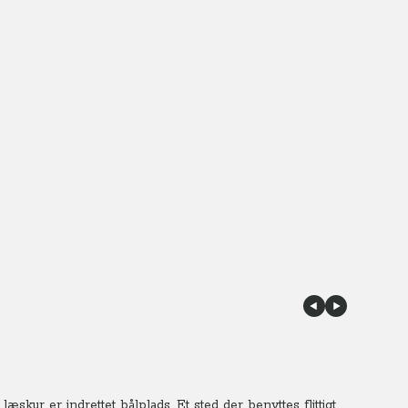
læskur er indrettet bålplads. Et sted der benyttes flittigt.