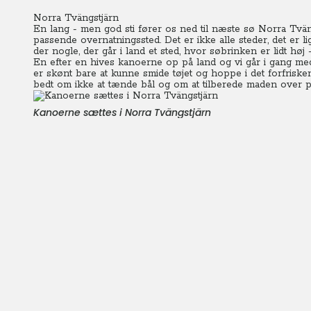
Norra Tvängstjärn
En lang - men god sti fører os ned til næste sø Norra Tvän
passende overnatningssted.
Det er ikke alle steder, det er l
der nogle, der går i land et sted, hvor søbrinken er lidt høj 
En efter en hives kanoerne op på land og vi går i gang med 
er skønt bare at kunne smide tøjet og hoppe i det forfrisk
bedt om ikke at tænde bål og om at tilberede maden over p
Kanoerne sættes i Norra Tvängstjärn