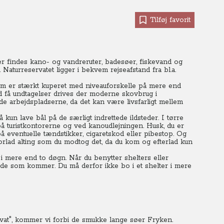
Tilføj favorit
r findes kano- og vandreruter, badesøer, fiskevand og
aturreservatet ligger i bekvem rejseafstand fra bl.a.
om er stærkt kuperet med niveauforskelle på mere end
 få undtagelser drives der moderne skovbrug i
de arbejdspladserne, da det kan være livsfarligt mellem
kun lave bål på de særligt indrettede ildsteder. I tørre
på turistkontorerne og ved kanoudlejningen. Husk, du er
å eventuelle tændstikker, cigaretskod eller pibestop. Og
Forlad alting som du modtog det, da du kom og efterlad kun
i mere end to døgn. Når du benytter shelters eller
ende som kommer. Du må derfor ikke bo i et shelter i mere
ervat", kommer vi forbi de smukke lange søer Fryken.