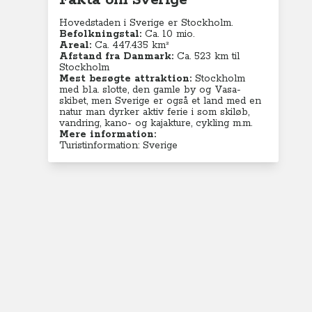
Fakta om Sverige
Hovedstaden i Sverige er Stockholm.
Befolkningstal:
Ca. 10 mio.
Areal:
Ca. 447.435 km²
Afstand fra Danmark:
Ca. 523 km til
Stockholm
Mest besøgte attraktion:
Stockholm
med bl.a. slotte, den gamle by og Vasa-
skibet, men Sverige er også et land med en
natur man dyrker aktiv ferie i som skiløb,
vandring, kano- og kajakture, cykling m.m.
Mere information:
Turistinformation: Sverige