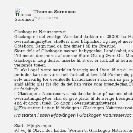
Thomas Sørensen
Rejseskribent
Glaskogens Naturreservat
Glaskogen i det vestlige Värmland dækker ca. 28.000 ha. He
overnatningshytter, shelters med bålpladser og meget mere. N
Göteborg. Regn med ca. fire timer i bil fra Øresund.
Store dele af Glaskogen savner bebyggelse! Landskabet, s
170 meter, domineres af søerne Store Gla og Øvre Gla. Med
Glaskogen. Læg derfor mærke til, at det er forbudt at betræ
væltende træer.
Du skal også være særdeles forsigtig med åben ild og du må 
perioder kan der være helt forbudt at lave bål. Forhør dig 
selv ansvarlig for eventuelle brandskader i skoven, så pas p
smid aldrig glas fra dig, da det kan virke som brændeglas. 
dit fodaftryk.
I Glaskogens Naturreservat må du ikke telte på samme sted 
overnatningshytter, skal du give plads, til de øvrige besøg
end ét døgn i træk. To døgn i overnatningshytterne.
Fra starten i søen Mjötvängen i Glaskogen Naturreservat
Start i Mjögtvängen
På vej til Glava, der kaldes "Porten til Glaskogen Naturres