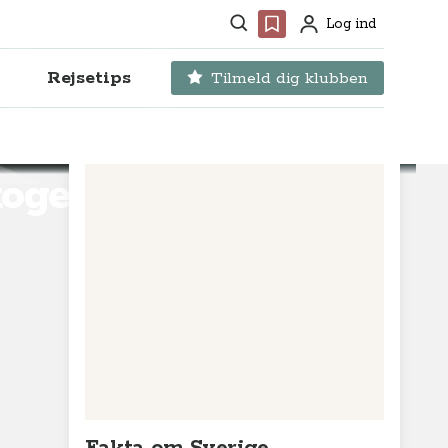
Søg
Favoritter
Log ind
Profil
Rejsetips
Tilmeld dig klubben
kogen,