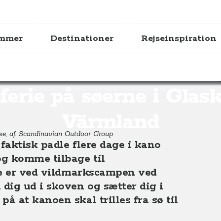
ammer
Destinationer
Rejseinspiration
e i Glaskogen, Värmland, Midtsverige
erie på søerne i Glas
Värmland
lse, af: Scandinavian Outdoor Group
faktisk padle flere dage i kano
og komme tilbage til
te er ved vildmarkscampen ved
ig ud i skoven og sætter dig i
 at kanoen skal trilles fra sø til