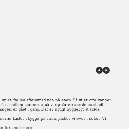
n spise fælles aftensmad ude på søen.
Så vi er otte kanoer
fast mellem kanoerne, så vi opnår en særdeles stabil
en er gået i gang. Det er rigtigt hyggeligt at sidde
rne kaster skygge på søen, padler vi over i solen. Vi
kke forlange mere.