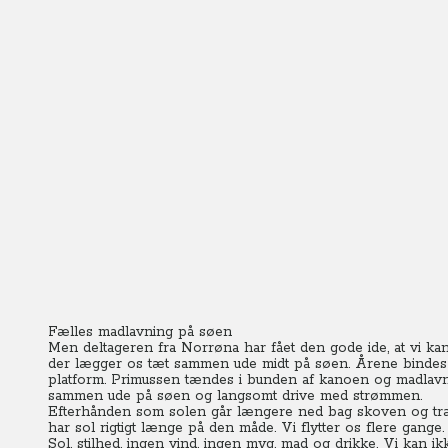
Fælles madlavning på søen
Men deltageren fra Norrøna har fået den gode ide, at vi ka
der lægger os tæt sammen ude midt på søen. Årene bindes 
platform. Primussen tændes i bunden af kanoen og madlavning
sammen ude på søen og langsomt drive med strømmen.
Efterhånden som solen går længere ned bag skoven og træe
har sol rigtigt længe på den måde. Vi flytter os flere gange.
Sol, stilhed, ingen vind, ingen myg, mad og drikke. Vi kan i