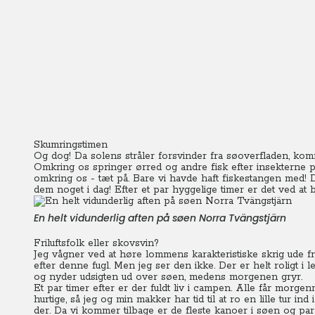
Skumringstimen
Og dog! Da solens stråler forsvinder fra søoverfladen, kom
Omkring os springer ørred og andre fisk efter insekterne p
omkring os - tæt på. Bare vi havde haft fiskestangen med!
D
dem noget i dag! Efter et par hyggelige timer er det ved at bl
En helt vidunderlig aften på søen Norra Tvängstjärn
Friluftsfolk eller skovsvin?
Jeg vågner ved at høre lommens karakteristiske skrig ude fr
efter denne fugl. Men jeg ser den ikke. Der er helt roligt i l
og nyder udsigten ud over søen, medens morgenen gryr.
Et par timer efter er der fuldt liv i campen. Alle får morge
hurtige, så jeg og min makker har tid til at ro en lille tur 
der. Da vi kommer tilbage er de fleste kanoer i søen og para