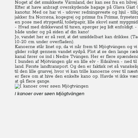
Noget af det smukkeste Värmland, der kan ses fra en bilvej.
Efter at have anbragt overskydende bagage på Glava Gäst Gå
kanotur.
Med os har vi - udover redningsveste og hjul - till
jakker fra Norrøna, kogegrej og primus fra Primus, fryset
en pose med strygestål, toiletpapir, lille skovl samt myggm
- Hvad med drikkevand til turen, spørger jeg lidt enfoldigt. 
både under og på siden af din kano!
Jo, vandet her er så rent, at det umiddelbart kan drikkes. (Ta
10-20 cm. under overfladen).
Kanoerne står linet op, da vi når frem til Mjögtvängen og vi 
glider roligt gennem vandet sydpå.
Flot at se den lange ræ
kanal fører os ind i Nedre Tvängen. Her er flere spændend
I bunden af Mjötvängen går en lille elv - Edsälven - ned til
land.
Første landtransport. Og den er faktisk ret så vanskeli
til den lille grusvej, hvor vi kan trille kanoerne over til næs
er flere om at hive den enkelte kano op. Havde vi ikke være
at gå flere gange.
I kanoer over søen Mjögtvängen