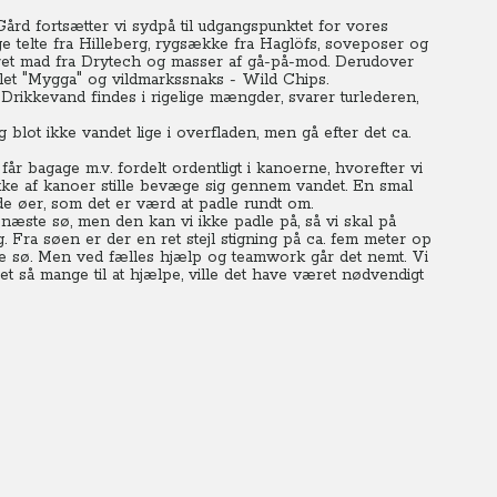
rd fortsætter vi sydpå til udgangspunktet for vores
ige telte fra Hilleberg, rygsække fra Haglöfs, soveposer og
ørret mad fra Drytech og masser af gå-på-mod. Derudover
idlet "Mygga" og vildmarkssnaks - Wild Chips.
- Drikkevand findes i rigelige mængder, svarer turlederen,
g blot ikke vandet lige i overfladen, men gå efter det ca.
får bagage m.v. fordelt ordentligt i kanoerne, hvorefter vi
kke af kanoer stille bevæge sig gennem vandet. En smal
e øer, som det er værd at padle rundt om.
 næste sø, men den kan vi ikke padle på, så vi skal på
g. Fra søen er der en ret stejl stigning på ca. fem meter op
te sø.
Men ved fælles hjælp og teamwork går det nemt. Vi
t så mange til at hjælpe, ville det have været nødvendigt