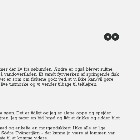
mer der liv fra søbunden. Andre er også blevet sultne.
å vandoverfladen. Et sandt fyrværkeri af springende fisk
et er som om fiskene godt ved, at vi ikke kan/vil gøre
ive tusmørke og vi vender tilbage til teltlejren.
a søen. Det er tidligt og jeg er alene oppe og spejder
ejren. Jeg tager en bid brød og lidt at drikke og sidder blot
nmad og enkelte en morgendukkert. Ikke alle er lige
ind i Södre Tvängstjärn - det kunne jo være at lommen var
te til at komme videre.