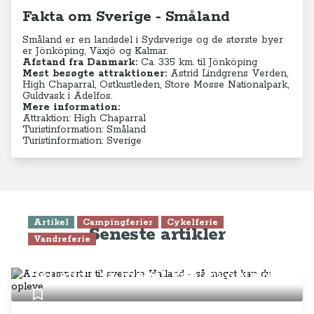
Fakta om Sverige - Småland
Småland er en landsdel i Sydsverige og de største byer
er Jönköping, Växjö og Kalmar.
Afstand fra Danmark:
Ca. 335 km. til Jönköping
Mest besøgte attraktioner:
Astrid Lindgrens Verden,
High Chaparral, Ostkustleden, Store Mosse Nationalpark,
Guldvask i Ädelfos.
Mere information:
Attraktion: High Chaparral
Turistinformation: Småland
Turistinformation: Sverige
Artikel
Campingferier
Cykelferie
Seneste artikler
Vandreferie
Autocampertur til svenske
Halland - så meget kan du opleve