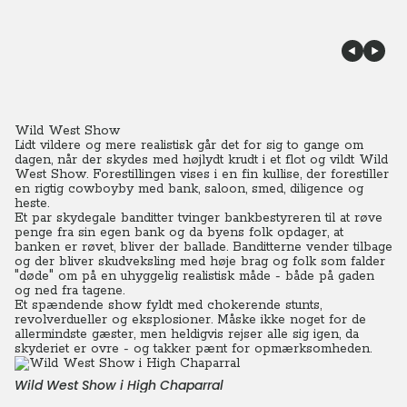
Wild West Show
Lidt vildere og mere realistisk går det for sig to gange om
dagen, når der skydes med højlydt krudt i et flot og vildt Wild
West Show.
Forestillingen vises i en fin kullise, der forestiller
en rigtig cowboyby med bank, saloon, smed, diligence og
heste.
Et par skydegale banditter tvinger bankbestyreren til at røve
penge fra sin egen bank og da byens folk opdager, at
banken er røvet, bliver der ballade.
Banditterne vender tilbage
og der bliver skudveksling med høje brag og folk som falder
"døde" om på en uhyggelig realistisk måde - både på gaden
og ned fra tagene.
Et spændende show fyldt med chokerende stunts,
revolverdueller og eksplosioner. Måske ikke noget for de
allermindste gæster, men heldigvis rejser alle sig igen, da
skyderiet er ovre - og takker pænt for opmærksomheden.
Wild West Show i High Chaparral