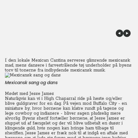
I den lokale Mexican Cantina serveres glimrende mexicansk
mad, mens dansere i farvestrålende tøj underholder på byens
torv til tonerne fra indbydende mexicansk musik.
Mexicansk sang og dans
Mødet med Jesse James
Naturligvis kan vi i High Chaparral ride på heste og/eller
blive guldgraver for en dag.
På vejen mod Buffalo City - en
miniature by, hvor børnene kan klatre rundt på tagene og
lege cowboy og indianere - bliver sagen pludselig mere
alvorlig.
Byens sherif fortæller børnene, at Jesse James er
sluppet ud af fængslet og der vil blive udbetalt en dusør i
klingende guld, hvis nogen kan bringe ham tilbage til
sheriffen. Jesse James er fræk nok til at indgå en aftale med