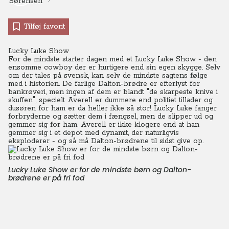
Tilføj favorit
Lucky Luke Show
For de mindste starter dagen med et Lucky Luke Show - den
ensomme cowboy der er hurtigere end sin egen skygge. Selv
om der tales på svensk, kan selv de mindste sagtens følge
med i historien. De farlige Dalton-brødre er efterlyst for
bankrøveri, men ingen af dem er blandt "de skarpeste knive i
skuffen", specielt Averell er dummere end politiet tillader og
dusøren for ham er da heller ikke så stor! Lucky Luke fanger
forbryderne og sætter dem i fængsel, men de slipper ud og
gemmer sig for ham. Averell er ikke klogere end at han
gemmer sig i et depot med dynamit, der naturligvis
eksploderer - og så må Dalton-brødrene til sidst give op.
Lucky Luke Show er for de mindste børn og Dalton-
brødrene er på fri fod