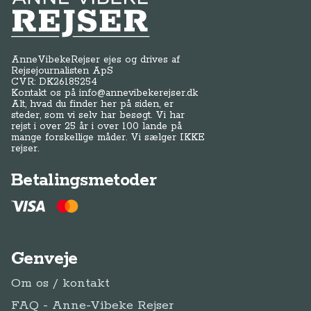
Anne-Vibeke Rejser
AnneVibekeRejser ejes og drives af
Rejsejournalisten ApS
CVR: DK
26185254
Kontakt os på
info@annevibekerejser.dk
Alt, hvad du finder her på siden, er
steder, som vi selv har besøgt. Vi har
rejst i over 25 år i over 100 lande på
mange forskellige måder. Vi sælger IKKE
rejser.
Betalingsmetoder
Genveje
Om os / kontakt
FAQ - Anne-Vibeke Rejser