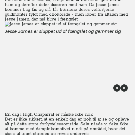
børnene om at lade sig fange mod at børnene igen befrier
ham og derefter deler dusøren med ham. Da Jesse James
kommer bag lås og slå, får børnene deres velfortjente
guldmønter fyldt med chokolade - men løber fra aftalen med
Jesse Jamen, der må blive i fængslet.
Jesse James er sluppet ud af fængslet og gemmer sig
En dag i High Chaparral er måske ikke nok
Det er ikke sikkert, at en enkelt dag er nok til at se og opleve
alt på dette store forlystelsesområde.
Selv nåede vi f.eks. ikke
at komme med damplokomotivet rundt på området, hvor det
siges, at toget stoppes og røves undervejs.