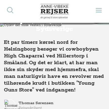
Søg
Åbn 
Anne-Vibeke Rejser
din genvej til store oplevelser
Oplev det vilde vesten i
Destinationer
Europa
Sverige
Oplev det vilde vesten i Sydsverige
Sydsverige
Et par timers kørsel nord for
Helsingborg besøger vi cowboybyen
High Chaparral ved Hillerstorp i
Småland. Og det er klart, at har man
ikke sin skyder med hjemmefra, skal
man naturligvis have en revolver med
tilhørende krudt i butikken "Young
Guns Store" ved indgangen!
Thomas Sørensen
Rejseskribent