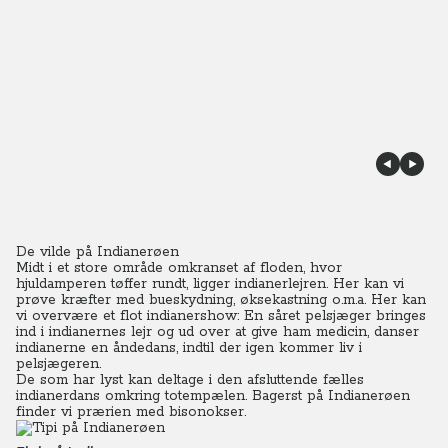
De vilde på Indianerøen
Midt i et store område omkranset af floden, hvor
hjuldamperen tøffer rundt, ligger indianerlejren. Her kan vi
prøve kræfter med bueskydning, øksekastning o.m.a. Her kan
vi overvære et flot indianershow: En såret pelsjæger bringes
ind i indianernes lejr og ud over at give ham medicin, danser
indianerne en åndedans, indtil der igen kommer liv i
pelsjægeren.
De som har lyst kan deltage i den afsluttende fælles
indianerdans omkring totempælen. Bagerst på Indianerøen
finder vi prærien med bisonokser.