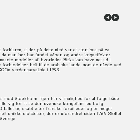
forklares, at der på dette sted var et stort hus på ca.
 da man her har fundet våben og andre krigseffekter.
essante modeller af, hvorledes Birka kan have set ud i
 forbindelser helt til de arabiske lande, som de nåede ved
COs verdensarvsliste i 1993.
urs mod Stockholm. Igen har vi mulighed for at følge både
 lille vig for at se den svenske kongefamilies bolig
0-tallet og skabt efter franske forbilleder og er meget
elt unikke slotsteater, der er uforandret siden 1766. Slottet
Sverige.