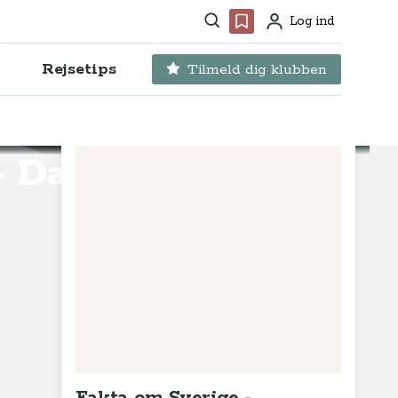
Søg
Favoritter
Log ind
Profil
Rejsetips
Tilmeld dig klubben
- Dag 6