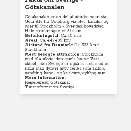
Fakta om Sverige -
Götakanalen
Götakanalen er en del af strækningen via
Göta Älv fra Göteborg via elve, kanaler og
søer til Stockholm - Sveriges hovedstad.
Hele strækningen er 614 km.
Befolkningstal:
Ca. 10 mio.
Areal:
Ca. 447.435 km²
Afstand fra Danmark:
Ca. 523 km til
Stockholm
Mest besøgte attraktion:
Stockholm
med bl.a. slotte, den gamle by og Vasa-
skibet, men Sverige er også et land med en
natur man dyrker aktiv ferie i som skiløb,
vandring, kano- og kajakture, cykling m.m.
Mere information:
Rejsebureau: Götakanal
Turistinformation: Sverige