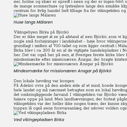
øer, holme og skær er spredt i søen og der er ingen tvivl 
de mange sommerhuse og lystsejlere langs den smukke klipp
centrum for livlig handel helt tilbage fra før vikingetiden og
Huse langs Mälaren
Vikingebyen Birka på Björkö
Der er ikke meget at se på afstand af øen Björkö, som vi lig
nogle små forhøjninger i landskabet - høje hvor vikingern
grundlagt i midten af 700-tallet og som ligger centralt i Mä
Birka blev i ca. 200 år en af de vigtigste handelspladser
her. Det var også her på øen, at Sveriges første kirke blev
mindesmærke efter missionæren Ansgar, der bragte kristen
Mindesmærke for missionæren Ansgar på Björkö
Den lokale høvding var kongen
På Adelsö ovre på den anden side af et sund, boede kong
hele landet og må nærmest betragtes som en lokal høvding
det omkringliggende farvand.
I vikingetiden var Björkö væs
højere oppe på land. Men landhævningen, der fortsat pågår,
vikingetiden var der heller ikke nogen træer, der kunne sky
toppen lå også øens forsvarsanlæg, der udover volden også
Ved vikingepladsen Birka