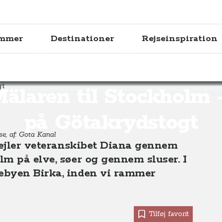
ammer
Destinationer
Rejseinspiration
Stockholm - Dag 6 på Götakrydstogt, Sverige
älaren til Stockholm 
på Götakrydstogt
se, af: Göta Kanal
 sejler veteranskibet Diana gennem
m på elve, søer og gennem sluser. I
ebyen Birka, inden vi rammer
Tilføj favorit