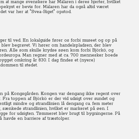
om at mange svenskere har Mälaren i deres hjerter, hvilket
ekyst er bevis for. Mälaren har da også altid været
 det var her at "Svea-Riget" opstod.
ger til ved. En lokalguide fører os forbi museet og op på
e blev begravet. Vi hører om handelspladsen, der blev
laren. Alle som skulle krydse søen kom forbi Björkö, og
 i Nordeuropa. Man regner med at ca. 700 mennesker boede
 bygget omkring år 830.
I dag findes et (nyere)
dommen til stedet.
en på Kongsgården. Kongen var dengang ikke regent over
.
Fra toppen af Björkö er der vid udsigt over sundet og
entligt mindre og strandlinien lå dengang ca. fem meter
 sænkede strandlinien, hvilket er markeret på øen.
I
gge for udsigten. Tømmeret blev brugt til bygningerne.
På
 havde en barriere af træstolper.