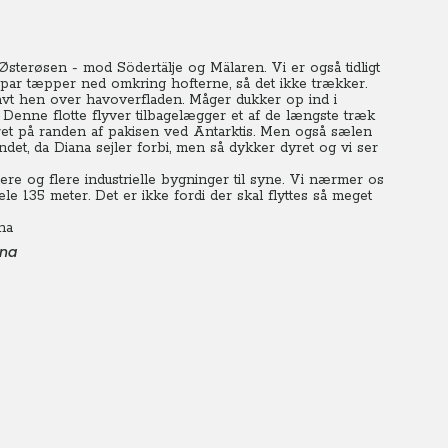
Østerøsen - mod Södertälje og Mälaren. Vi er også tidligt
ar tæpper ned omkring hofterne, så det ikke trækker.
avt hen over havoverfladen. Måger dukker op ind i
nne flotte flyver tilbagelægger et af de længste træk
ret på randen af pakisen ved Antarktis. Men også sælen
ndet, da Diana sejler forbi, men så dykker dyret og vi ser
e og flere industrielle bygninger til syne.
Vi nærmer os
e 135 meter. Det er ikke fordi der skal flyttes så meget
ana