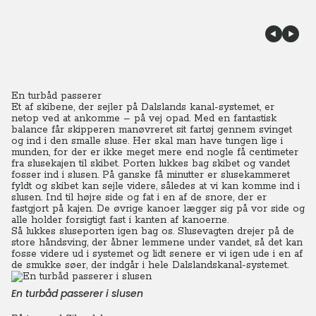
En turbåd passerer
Et af skibene, der sejler på Dalslands kanal-systemet, er
netop ved at ankomme – på vej opad. Med en fantastisk
balance får skipperen manøvreret sit fartøj gennem svinget
og ind i den smalle sluse. Her skal man have tungen lige i
munden, for der er ikke meget mere end nogle få centimeter
fra slusekajen til skibet.
Porten lukkes bag skibet og vandet
fosser ind i slusen. På ganske få minutter er slusekammeret
fyldt og skibet kan sejle videre, således at vi kan komme ind i
slusen. Ind til højre side og fat i en af de snore, der er
fastgjort på kajen. De øvrige kanoer lægger sig på vor side og
alle holder forsigtigt fast i kanten af kanoerne.
Så lukkes sluseporten igen bag os. Slusevagten drejer på de
store håndsving, der åbner lemmene under vandet, så det kan
fosse videre ud i systemet og lidt senere er vi igen ude i en af
de smukke søer, der indgår i hele Dalslandskanal-systemet.
En turbåd passerer i slusen