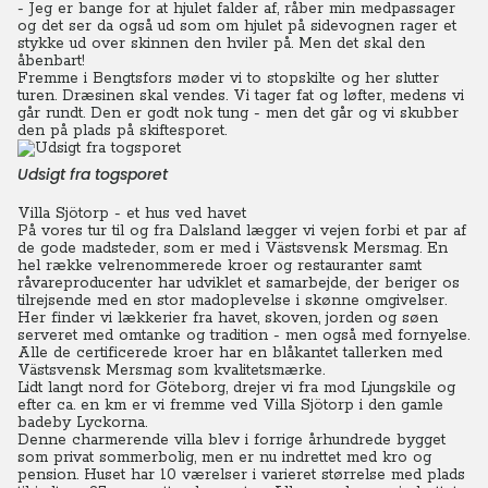
- Jeg er bange for at hjulet falder af, råber min medpassager
og det ser da også ud som om hjulet på sidevognen rager et
stykke ud over skinnen den hviler på. Men det skal den
åbenbart!
Fremme i Bengtsfors møder vi to stopskilte og her slutter
turen. Dræsinen skal vendes. Vi tager fat og løfter, medens vi
går rundt. Den er godt nok tung - men det går og vi skubber
den på plads på skiftesporet.
Udsigt fra togsporet
Villa Sjötorp - et hus ved havet
På vores tur til og fra Dalsland lægger vi vejen forbi et par af
de gode madsteder, som er med i Västsvensk Mersmag.
En
hel række velrenommerede kroer og restauranter samt
råvareproducenter har udviklet et samarbejde, der beriger os
tilrejsende med en stor madoplevelse i skønne omgivelser.
Her finder vi lækkerier fra havet, skoven, jorden og søen
serveret med omtanke og tradition - men også med fornyelse.
Alle de certificerede kroer har en blåkantet tallerken med
Västsvensk Mersmag som kvalitetsmærke.
Lidt langt nord for Göteborg, drejer vi fra mod Ljungskile og
efter ca. en km er vi fremme ved Villa Sjötorp i den gamle
badeby Lyckorna.
Denne charmerende villa blev i forrige århundrede bygget
som privat sommerbolig, men er nu indrettet med kro og
pension. Huset har 10 værelser i varieret størrelse med plads