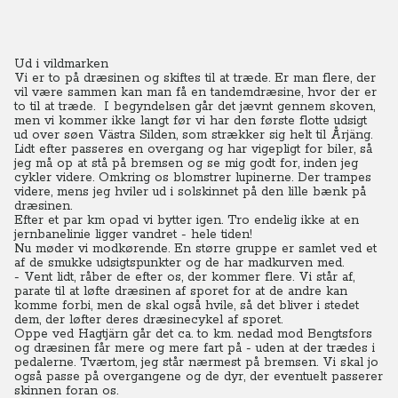
Ud i vildmarken
Vi er to på dræsinen og skiftes til at træde. Er man flere, der
vil være sammen kan man få en tandemdræsine, hvor der er
to til at træde. I begyndelsen går det jævnt gennem skoven,
men vi kommer ikke langt før vi har den første flotte udsigt
ud over søen Västra Silden, som strækker sig helt til Årjäng.
Lidt efter passeres en overgang og har vigepligt for biler, så
jeg må op at stå på bremsen og se mig godt for, inden jeg
cykler videre.
Omkring os blomstrer lupinerne. Der trampes
videre, mens jeg hviler ud i solskinnet på den lille bænk på
dræsinen.
Efter et par km opad vi bytter igen. Tro endelig ikke at en
jernbanelinie ligger vandret - hele tiden!
Nu møder vi modkørende. En større gruppe er samlet ved et
af de smukke udsigtspunkter og de har madkurven med.
- Vent lidt, råber de efter os, der kommer flere. Vi står af,
parate til at løfte dræsinen af sporet for at de andre kan
komme forbi, men de skal også hvile, så det bliver i stedet
dem, der løfter deres dræsinecykel af sporet.
Oppe ved Hagtjärn går det ca. to km. nedad mod Bengtsfors
og dræsinen får mere og mere fart på - uden at der trædes i
pedalerne. Tværtom, jeg står nærmest på bremsen. Vi skal jo
også passe på overgangene og de dyr, der eventuelt passerer
skinnen foran os.