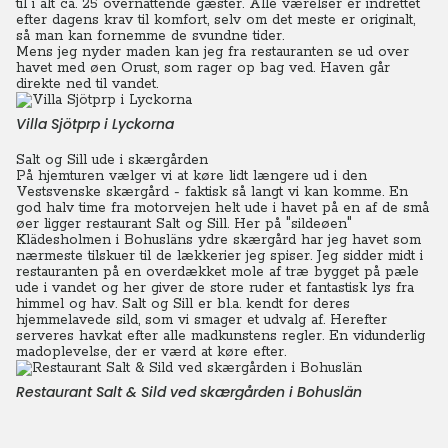
til i alt ca. 25 overnattende gæster. Alle værelser er indrettet
efter dagens krav til komfort, selv om det meste er originalt,
så man kan fornemme de svundne tider.
Mens jeg nyder maden kan jeg fra restauranten se ud over
havet med øen Orust, som rager op bag ved. Haven går
direkte ned til vandet.
Villa Sjötprp i Lyckorna
Salt og Sill ude i skærgården
På hjemturen vælger vi at køre lidt længere ud i den
Vestsvenske skærgård - faktisk så langt vi kan komme. En
god halv time fra motorvejen helt ude i havet på en af de små
øer ligger restaurant Salt og Sill.
Her på "sildeøen"
Klädesholmen i Bohusläns ydre skærgård har jeg havet som
nærmeste tilskuer til de lækkerier jeg spiser.
Jeg sidder midt i
restauranten på en overdækket mole af træ bygget på pæle
ude i vandet og her giver de store ruder et fantastisk lys fra
himmel og hav. Salt og Sill er bl.a. kendt for deres
hjemmelavede sild, som vi smager et udvalg af. Herefter
serveres havkat efter alle madkunstens regler.
En vidunderlig
madoplevelse, der er værd at køre efter.
Restaurant Salt & Sild ved skærgården i Bohuslän