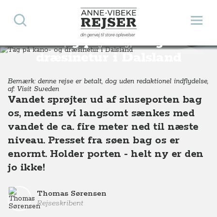
Søg
Åbn 
Anne-Vibeke Rejser
din genvej til store oplevelser
Tag på kano- og
Destinationer
Europa
Sverige
Tag på kano- og dræsinetur i Dalsland, Vestsverige
dræsinetur i Dalsland
Bemærk: denne rejse er betalt, dog uden redaktionel indflydelse,
af: Visit Sweden
Vandet sprøjter ud af sluseporten bag
os, medens vi langsomt sænkes med
vandet de ca. fire meter ned til næste
niveau. Presset fra søen bag os er
enormt. Holder porten - helt ny er den
jo ikke!
Thomas Sørensen
Rejseskribent