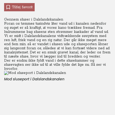
Tilføj favorit
Gennem sluser i Dalslandskanalen
Foran os tømmes tusindvis liter vand ud i kanalen nedenfor
og suget er så kraftigt, at vores kano trækkes fremad. Fra
hulrummene bag slusens sten strømmer kaskader af vand ud.
Vi er midt i Dalslandskanalens vidtrækkende søsystem med
ren luft, frisk vand og en rig natur.
Der går ikke meget mere
end fem min. så er vandet i slusen ude og sluseporten åbner
sig langsomt foran os, således at vi kan fortsæt videre ned ad
kanalsystemet. Det er en smuk gravet kanal, der leder os frem
til næste sluse, hvor vi lægger ind til bredden og venter.
Der er endnu ikke fyldt vand i dette slusekammer og
slusevagten ser ikke ud til at ville fylde det lige nu.
Så ser vi
hvorfor.
Mod sluseport i Dalslandskanalen