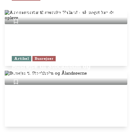
Autocampertur til svenske
Halland - så meget kan du opleve
Artikel
Busrejser
Busrejse til Stockholm og
Ålandsøerne