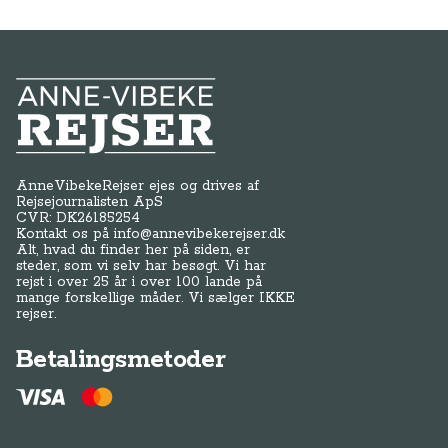
Anne-Vibeke Rejser
AnneVibekeRejser ejes og drives af
Rejsejournalisten ApS
CVR: DK
26185254
Kontakt os på
info@annevibekerejser.dk
Alt, hvad du finder her på siden, er
steder, som vi selv har besøgt. Vi har
rejst i over 25 år i over 100 lande på
mange forskellige måder. Vi sælger IKKE
rejser.
Betalingsmetoder