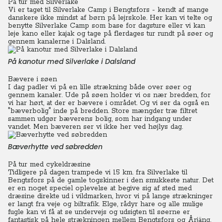
På tur med Silverlake
Vi er taget til Silverlake Camp i Bengtsfors - kendt af mange
danskere ikke mindst af børn på lejrskole.
Her kan vi telte og
benytte Silverlake Camp som base for dagsture eller vi kan
leje kano eller kajak og tage på flerdages tur rundt på søer og
gennem kanalerne i Dalsland.
På kanotur med Silverlake i Dalsland
Bævere i søen
I dag padler vi på en lille strækning både over søer og
gennem kanaler.
Ude på søen holder vi os nær bredden, for
vi har hørt, at der er bævere i området. Og vi ser da også en
"bæverbolig" inde på bredden.
Store mængder træ filtret
sammen udgør bæverens bolig, som har indgang under
vandet. Men bæveren ser vi ikke her ved højlys dag.
Bæverhytte ved søbredden
På tur med cykeldræsine
Tidligere på dagen trampede vi 15 km. fra Silverlake til
Bengtsfors på de gamle togskinner i den smukkeste natur. Det
er en noget speciel oplevelse at begive sig af sted med
dræsine direkte ud i vildmarken, hvor vi på lange strækninger
er langt fra veje og biltrafik.
Elge, rådyr hare og alle mulige
fugle kan vi få at se undervejs og udsigten til søerne er
fantastisk på hele strækningen mellem Bengtsfors og Årjäng,