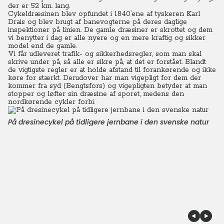
der er 52 km. lang.
Cykeldræsinen blev opfundet i 1840’ene af tyskeren Karl
Drais og blev brugt af banevogterne på deres daglige
inspektioner på linien. De gamle dræsiner er skrottet og dem
vi benytter i dag er alle nyere og en mere kraftig og sikker
model end de gamle.
Vi får udleveret trafik- og sikkerhedsregler, som man skal
skrive under på, så alle er sikre på, at det er forstået.
Blandt
de vigtigste regler er at holde afstand til forankørende og ikke
køre for stærkt. Derudover har man vigepligt for dem der
kommer fra syd (Bengtsfors) og vigepligten betyder at man
stopper og løfter sin dræsine af sporet, medens den
nordkørende cykler forbi.
På dresinecykel på tidligere jernbane i den svenske natur