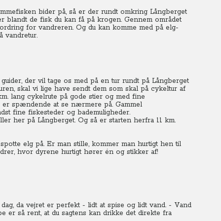
mmefisken bider på, så er der rundt omkring Långberget
er blandt de fisk du kan få på krogen. Gennem området
ordring for vandreren. Og du kan komme med på elg-
å vandretur.
guider, der vil tage os med på en tur rundt på Långberget
uren, skal vi lige have sendt dem som skal på cykeltur af
0 km. lang cykelrute på gode stier og med fine
den er spændende at se nærmere på. Gammel
indst fine fiskesteder og bademuligheder.
er her på Långberget. Og så er starten herfra 11 km.
spotte elg på. Er man stille, kommer man hurtigt hen til
rer, hvor dyrene hurtigt hører én og stikker af!
g, da vejret er perfekt - lidt at spise og lidt vand. - Vand
er så rent, at du sagtens kan drikke det direkte fra