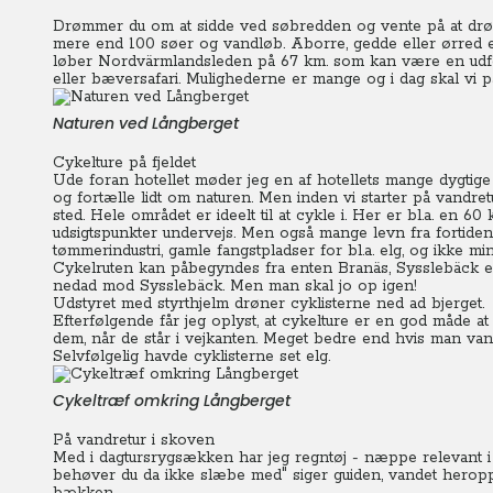
Drømmer du om at sidde ved søbredden og vente på at drø
mere end 100 søer og vandløb. Aborre, gedde eller ørred 
løber Nordvärmlandsleden på 67 km. som kan være en udf
eller bæversafari. Mulighederne er mange og i dag skal vi p
Naturen ved Långberget
Cykelture på fjeldet
Ude foran hotellet møder jeg en af hotellets mange dygtige 
og fortælle lidt om naturen. Men inden vi starter på vandret
sted.
Hele området er ideelt til at cykle i. Her er bl.a. en 6
udsigtspunkter undervejs. Men også mange levn fra forti
tømmerindustri, gamle fangstpladser for bl.a. elg, og ikke m
Cykelruten kan påbegyndes fra enten Branäs, Sysslebäck ell
nedad mod Sysslebäck. Men man skal jo op igen!
Udstyret med styrthjelm drøner cyklisterne ned ad bjerget.
Efterfølgende får jeg oplyst, at cykelture er en god måde at 
dem, når de står i vejkanten. Meget bedre end hvis man vand
Selvfølgelig havde cyklisterne set elg.
Cykeltræf omkring Långberget
På vandretur i skoven
Med i dagtursrygsækken har jeg regntøj - næppe relevant i da
behøver du da ikke slæbe med" siger guiden, vandet heroppe 