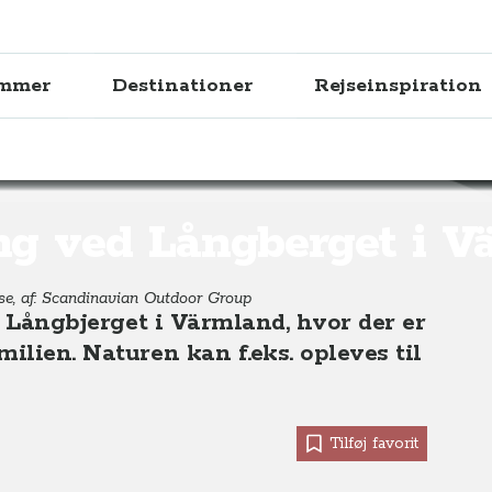
ammer
Destinationer
Rejseinspiration
berget i Värmland, Midtsverige
ng ved Långberget i V
lse, af: Scandinavian Outdoor Group
il Långbjerget i Värmland, hvor der er
ilien. Naturen kan f.eks. opleves til
Tilføj favorit