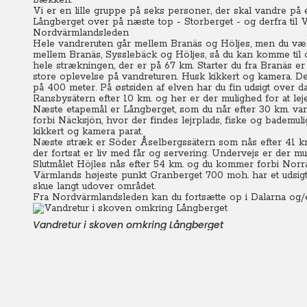
bækken.
Vi er en lille gruppe på seks personer, der skal vandre p
Långberget over på næste top - Storberget - og derfra til V
Nordvärmlandsleden
Hele vandreruten går mellem Branäs og Höljes, men du vælger
mellem Branäs, Sysslebäck og Höljes, så du kan komme til og
hele strækningen, der er på 67 km. Starter du fra Branäs er
store oplevelse på vandreturen. Husk kikkert og kamera.
De
på 400 meter. På østsiden af elven har du fin udsigt over 
Ransbysätern efter 10 km. og her er der mulighed for at lej
Næste etapemål er Långberget, som du når efter 30 km. van
forbi Näcksjön, hvor der findes lejrplads, fiske og bademuli
kikkert og kamera parat.
Næste stræk er Söder Åselbergssätern som nås efter 41 km.
der fortsat er liv med får og servering. Undervejs er der mul
Slutmålet Höjles nås efter 54 km. og du kommer forbi Nor
Värmlands højeste punkt Granberget 700 moh. har et udsigts
skue langt udover området.
Fra Nordvärmlandsleden kan du fortsætte op i Dalarna og/
Vandretur i skoven omkring Långberget