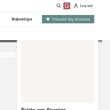
Søg
Favoritter
Log ind
Profil
Rejsetips
Tilmeld dig klubben
ärmland