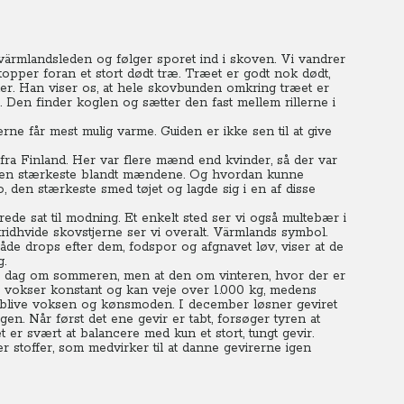
värmlandsleden og følger sporet ind i skoven. Vi vandrer
opper foran et stort dødt træ. Træet er godt nok dødt,
ter. Han viser os, at hele skovbunden omkring træet er
. Den finder koglen og sætter den fast mellem rillerne i
rne får mest mulig varme. Guiden er ikke sen til at give
fra Finland. Her var flere mænd end kvinder, så der var
ve den stærkeste blandt mændene. Og hvordan kunne
 den stærkeste smed tøjet og lagde sig i en af disse
e sat til modning. Et enkelt sted ser vi også multebær i
ridhvide skovstjerne ser vi overalt. Värmlands symbol.
de drops efter dem, fodspor og afgnavet løv, viser at de
g.
er dag om sommeren, men at den om vinteren, hvor der er
n vokser konstant og kan veje over 1.000 kg, medens
 blive voksen og kønsmoden.
I december løsner geviret
gen. Når først det ene gevir er tabt, forsøger tyren at
et er svært at balancere med kun et stort, tungt gevir.
r stoffer, som medvirker til at danne gevirerne igen