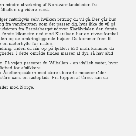
å en mindre strækning af Nordvärmlandsleden fra
ålhallen og videre rundt.
 naturligvis selv, hvilken retning du vil gå. Der går bus
 fra vandreruten, som det passer dig, hvis ikke du vil gå
 udsigten fra Branäsberget udover Klarälvdalen den første
 første kilometre ned mod Klarälven har en niveauforskel
dalen og de omkringliggende højder. Du kommer frem til
e en sæterhytte for natten.
dring. Inden du når op på fjeldet i 630 moh. kommer du
gheder. I dette område findes masser af dyr, så hav altid
 På vejen passerer du Vålhallen - en idyllisk sæter, hvor
ighed for afstikkere.
ra Åselbergssätern med store uberørte moseområder.
tårn samt en rasteplads. Fra toppen af tårnet kan du
eller mod Norge.