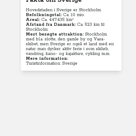
Fakta om Sverige
Hovedstaden i Sverige er Stockholm.
Befolkningstal:
Ca. 10 mio.
Areal:
Ca. 447.435 km²
Afstand fra Danmark:
Ca. 523 km til
Stockholm
Mest besøgte attraktion:
Stockholm
med bl.a. slotte, den gamle by og Vasa-
skibet, men Sverige er også et land med en
natur man dyrker aktiv ferie i som skiløb,
vandring, kano- og kajakture, cykling m.m.
Mere information:
Turistinformation: Sverige