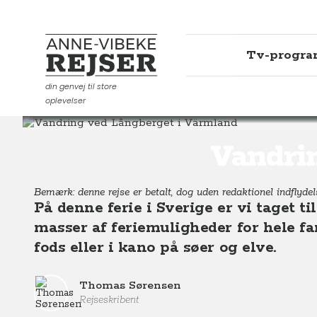
Tv-progr
Anne-Vibeke Rejser
din genvej til store
oplevelser
Destinationer
Europa
Sverige
Vandring ved Lång
Vandri
Bemærk: denne rejse er betalt, dog uden redaktionel indflyde
På denne ferie i Sverige er vi taget t
masser af feriemuligheder for hele fam
fods eller i kano på søer og elve.
Thomas Sørensen
Rejseskribent