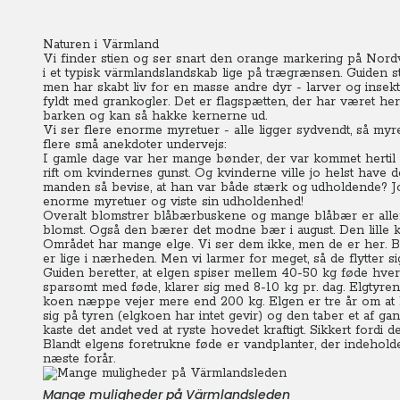
Naturen i Värmland
Vi finder stien og ser snart den orange markering på Nord
i et typisk värmlandslandskab lige på trægrænsen. Guiden st
men har skabt liv for en masse andre dyr - larver og insek
fyldt med grankogler. Det er flagspætten, der har været her
barken og kan så hakke kernerne ud.
Vi ser flere enorme myretuer - alle ligger sydvendt, så myre
flere små anekdoter undervejs:
I gamle dage var her mange bønder, der var kommet hertil 
rift om kvindernes gunst. Og kvinderne ville jo helst ha
manden så bevise, at han var både stærk og udholdende? Jo,
enorme myretuer og viste sin udholdenhed!
Overalt blomstrer blåbærbuskene og mange blåbær er allered
blomst. Også den bærer det modne bær i august. Den lille k
Området har mange elge. Vi ser dem ikke, men de er her. Bå
er lige i nærheden. Men vi larmer for meget, så de flytter si
Guiden beretter, at elgen spiser mellem 40-50 kg føde hv
sparsomt med føde, klarer sig med 8-10 kg pr. dag. Elgtyre
koen næppe vejer mere end 200 kg. Elgen er tre år om at
sig på tyren (elgkoen har intet gevir) og den taber et af gan
kaste det andet ved at ryste hovedet kraftigt. Sikkert fordi d
Blandt elgens foretrukne føde er vandplanter, der indeholde
næste forår.
Mange muligheder på Värmlandsleden