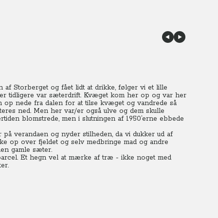
f Storberget og fået lidt at drikke, følger vi et lille
er tidligere var sæterdrift. Kvæget kom her op og var her
 op nede fra dalen for at tilse kvæget og vandrede så
eres ned. Men her var/er også ulve og dem skulle
ertiden blomstrede, men i slutningen af 1950’erne ebbede
på verandaen og nyder stilheden, da vi dukker ud af
ykke op over fjeldet og selv medbringe mad og andre
 den gamle sæter.
parcel. Et hegn vel at mærke af træ - ikke noget med
er.