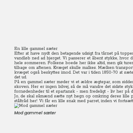
En lille gammel sæter
Efter at have nydt den betagende udsigt fra tårnet på toppen a
vandløb ned ad bjerget. Vi passerer et åbent stykke, hvor d
hele sommeren. Folkene boede her ikke altid, men gik turen
tilbage om aftenen.
Kvæget skulle malkes. Mælken transport
kvæget også beskyttes imod.
Det var i tiden 1850-70 at sæt
det ud.
På en gammel sæter møder vi et ældre ægtepar, som sidder 
skoven. Her er ingen bilvej, så de må vandre det sidste st
fornødenheder til et spartansk - men fredeligt - liv her på
Jo, de skal såmænd sætte nyt hegn op omkring deres lille 
ståltråd her! Vi får en lille snak med parret, inden vi fortsætt
Mod gammel sæter