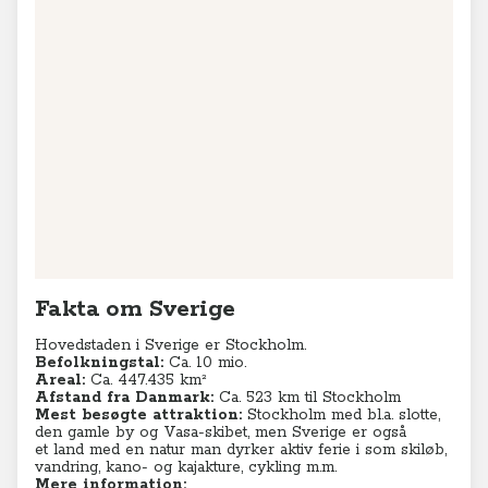
Fakta om Sverige
Hovedstaden i Sverige er Stockholm.
Befolkningstal:
Ca. 10 mio.
Areal:
Ca. 447.435 km²
Afstand fra Danmark:
Ca. 523 km til Stockholm
Mest besøgte attraktion:
Stockholm med bl.a. slotte,
den gamle by og Vasa-skibet, men Sverige er også
et land med en natur man dyrker aktiv ferie i som skiløb,
vandring, kano- og kajakture, cykling m.m.
Mere information: