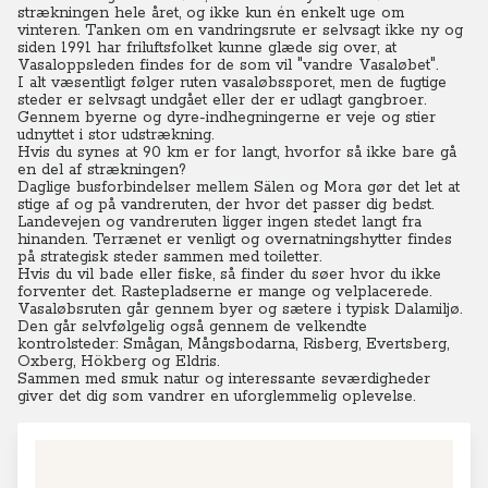
strækningen hele året, og ikke kun én enkelt uge om
vinteren. Tanken om en vandringsrute er selvsagt ikke ny og
siden 1991 har friluftsfolket kunne glæde sig over, at
Vasaloppsleden findes for de som vil "vandre Vasaløbet".
I alt væsentligt følger ruten vasaløbssporet, men de fugtige
steder er selvsagt undgået eller der er udlagt gangbroer.
Gennem byerne og dyre-indhegningerne er veje og stier
udnyttet i stor udstrækning.
Hvis du synes at 90 km er for langt, hvorfor så ikke bare gå
en del af strækningen?
Daglige busforbindelser mellem Sälen og Mora gør det let at
stige af og på vandreruten, der hvor det passer dig bedst.
Landevejen og vandreruten ligger ingen stedet langt fra
hinanden. Terrænet er venligt og overnatningshytter findes
på strategisk steder sammen med toiletter.
Hvis du vil bade eller fiske, så finder du søer hvor du ikke
forventer det. Rastepladserne er mange og velplacerede.
Vasaløbsruten går gennem byer og sætere i typisk Dalamiljø.
Den går selvfølgelig også gennem de velkendte
kontrolsteder: Smågan, Mångsbodarna, Risberg, Evertsberg,
Oxberg, Hökberg og Eldris.
Sammen med smuk natur og interessante seværdigheder
giver det dig som vandrer en uforglemmelig oplevelse.