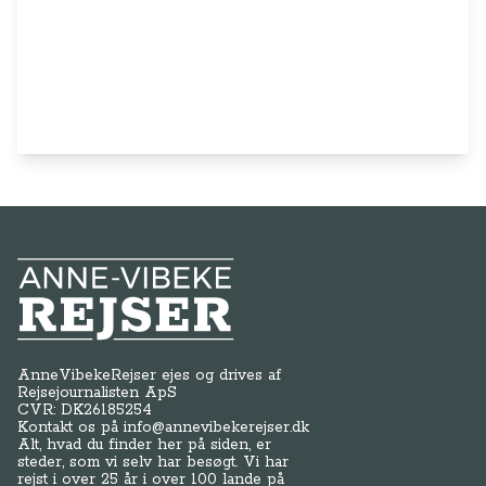
Anne-Vibeke Rejser
AnneVibekeRejser ejes og drives af
Rejsejournalisten ApS
CVR: DK
26185254
Kontakt os på
info@annevibekerejser.dk
Alt, hvad du finder her på siden, er
steder, som vi selv har besøgt. Vi har
rejst i over 25 år i over 100 lande på