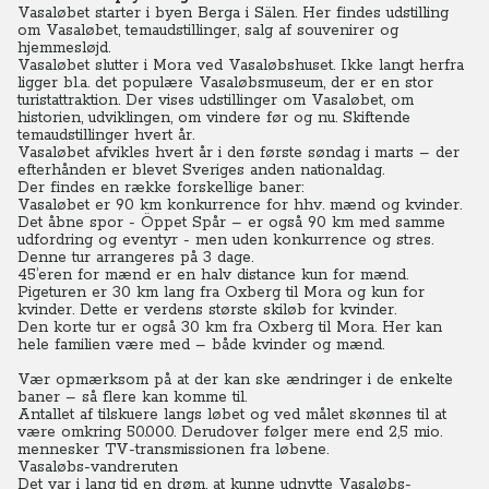
Vasaløbet starter i byen Berga i Sälen. Her findes udstilling
om Vasaløbet, temaudstillinger, salg af souvenirer og
hjemmesløjd.
Vasaløbet slutter i Mora ved Vasaløbshuset. Ikke langt herfra
ligger bl.a. det populære Vasaløbsmuseum, der er en stor
turistattraktion. Der vises udstillinger om Vasaløbet, om
historien, udviklingen, om vindere før og nu. Skiftende
temaudstillinger hvert år.
Vasaløbet afvikles hvert år i den første søndag i marts – der
efterhånden er blevet Sveriges anden nationaldag.
Der findes en række forskellige baner:
Vasaløbet er 90 km konkurrence for hhv. mænd og kvinder.
Det åbne spor - Öppet Spår – er også 90 km med samme
udfordring og eventyr - men uden konkurrence og stres.
Denne tur arrangeres på 3 dage.
45’eren for mænd er en halv distance kun for mænd.
Pigeturen er 30 km lang fra Oxberg til Mora og kun for
kvinder. Dette er verdens største skiløb for kvinder.
Den korte tur er også 30 km fra Oxberg til Mora. Her kan
hele familien være med – både kvinder og mænd.
Vær opmærksom på at der kan ske ændringer i de enkelte
baner – så flere kan komme til.
Antallet af tilskuere langs løbet og ved målet skønnes til at
være omkring 50.000. Derudover følger mere end 2,5 mio.
mennesker TV-transmissionen fra løbene.
Vasaløbs-vandreruten
Det var i lang tid en drøm, at kunne udnytte Vasaløbs-