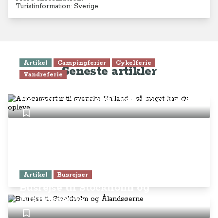
Turistinformation: Sverige
Artikel
Campingferier
Cykelferie
Seneste artikler
Vandreferie
Autocampertur til svenske
Halland - så meget kan du opleve
Artikel
Busrejser
Busrejse til Stockholm og
Ålandsøerne