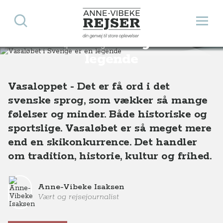
Søg
Åbn 
Anne-Vibeke Rejser
din genvej til store oplevelser
Vasaløbet i Sverige er en
Destinationer
Europa
Sverige
Vasaløbet i Sverige er en legende
legende
Vasaloppet - Det er få ord i det
svenske sprog, som vækker så mange
følelser og minder. Både historiske og
sportslige. Vasaløbet er så meget mere
end en skikonkurrence. Det handler
om tradition, historie, kultur og frihed.
Anne-Vibeke Isaksen
Vært og rejsejournalist