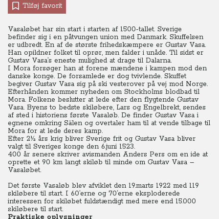
Tilføj favorit
Vasaløbet har sin start i starten af 1500-tallet. Sverige
befinder sig i en påtvungen union med Danmark. Skuffelsen
er udbredt. En af de største frihedskæmpere er Gustav Vasa.
Han opildner folket til oprør, men falder i unåde. Til sidst er
Gustav Vasa’s eneste mulighed at drage til Dalarna.
I Mora forsøger han at forene mændene i kampen mod den
danske konge. De forsamlede er dog tvivlende. Skuffet
begiver Gustav Vasa sig på ski vesterover på vej mod Norge.
Efterhånden kommer nyheden om Stockholms blodbad til
Mora. Folkene beslutter at lede efter den flygtende Gustav
Vasa. Byens to bedste skiløbere, Lars og Engelbrekt, sendes
af sted i historiens første Vasaløb. De finder Gustav Vasa i
egnene omkring Sälen og overtaler ham til at vende tilbage til
Mora for at lede deres kamp.
Efter 2½ års krig bliver Sverige frit og Gustav Vasa bliver
valgt til Sveriges konge den 6.juni 1523.
400 år senere skriver avismanden Anders Pers om en ide at
oprette et 90 km langt skiløb til minde om Gustav Vasa –
Vasaløbet.
Det første Vasaløb blev afviklet den 19.marts 1922 med 119
skiløbere til start. I 60’erne og 70’erne eksploderede
interessen for skiløbet fuldstændigt med mere end 15.000
skiløbere til start.
Praktiske oplysninger