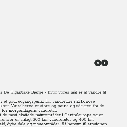
 De Gigantiske Bjerge - hvor vores mål er at vandre til
er et godt udgangspunkt for vandreture i Krkonose
rizont. Værelserne er store og pæne og udsigten fra de
t for morgendagens vandretur.
t de mest skattede naturområder i Centraleuropa og er
jere. Her er anlagt 300 km. vandreruter og 400 km.
fald, dybe dale og moseområder.
Af hensyn til erosionen