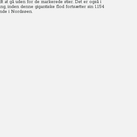
dt at gå uden for de markerede stier. Det er også i
ing, inden denne gigantiske flod fortsætter sin 1.154
 ende i Nordsøen.