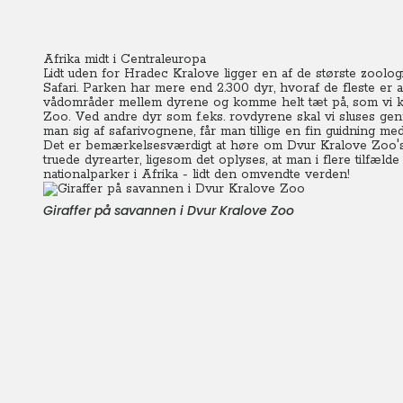
Afrika midt i Centraleuropa
Lidt uden for Hradec Kralove ligger en af de største zoolo
Safari. Parken har mere end 2.300 dyr, hvoraf de fleste er a
vådområder mellem dyrene og komme helt tæt på, som vi ke
Zoo. Ved andre dyr som f.eks. rovdyrene skal vi sluses ge
man sig af safarivognene, får man tillige en fin guidning 
Det er bemærkelsesværdigt at høre om Dvur Kralove Zoo's 
truede dyrearter, ligesom det oplyses, at man i flere tilfæld
nationalparker i Afrika - lidt den omvendte verden!
Giraffer på savannen i Dvur Kralove Zoo