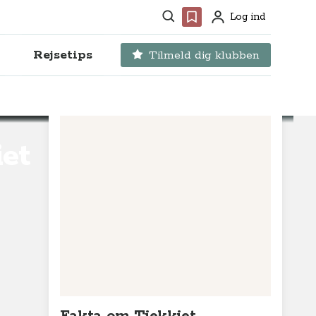
Søg
Favoritter
Log ind
Profil
Rejsetips
Tilmeld dig klubben
iet