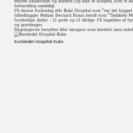
største sanatorium og kursted (og ikke et hospital, som vi
behandling samtidigt.
På denne forårsdag står Kuks Hospital som "var det bygget 
billedhugger Matyas Bernard Braun kendt som "Tjekkiets Mi
forskellige dyder - 12 gode og 12 dårlige. På bagsiden af b
og grøntsager.
Bygningerne benyttes ikke længere som kursted, men indeho
Kurstedet Hospital Kuks