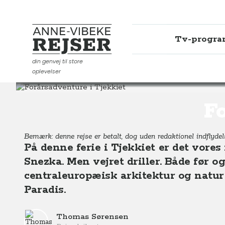
Tv-progr
Anne-Vibeke Rejser
din genvej til store
oplevelser
Destinationer
Europa
Tjekkiet
Forårsadventure i T
Fo
Bemærk: denne rejse er betalt, dog uden redaktionel indflydel
På denne ferie i Tjekkiet er det vores
Snezka. Men vejret driller. Både før o
centraleuropæisk arkitektur og natur 
Paradis.
Thomas Sørensen