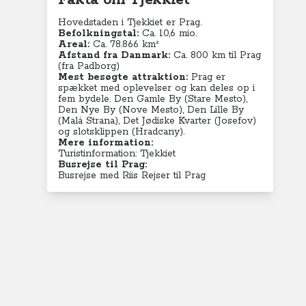
Fakta om Tjekkiet
Hovedstaden i Tjekkiet er Prag.
Befolkningstal:
Ca. 10,6 mio.
Areal:
Ca. 78.866 km²
Afstand fra Danmark:
Ca. 800 km til Prag
(fra Padborg)
Mest besøgte attraktion:
Prag er
spækket med oplevelser og
kan deles op i
fem bydele.
Den Gamle By (Stare Mesto),
Den Nye By (Nove Mesto), Den Lille By
(Malá Strana), Det Jødiske Kvarter (Josefov)
og slotsklippen (Hradcany).
Mere information:
Turistinformation: Tjekkiet
Busrejse til Prag:
Busrejse med Riis Rejser til Prag