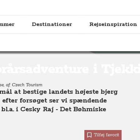
ammer
Destinationer
Rejseinspiration
jekkiet
rårsadventure i Tjekk
se, af: Czech Tourism
 mål at bestige landets højeste bjerg
g efter forsøget ser vi spændende
bl.a. i Cesky Raj - Det Bøhmiske
Tilføj favorit