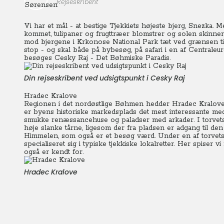
Rejseskribent
Vi har et mål - at bestige Tjekkiets højeste bjerg, Snezka. 
kommet, tulipaner og frugttræer blomstrer og solen skinner.
mod bjergene i Krkonose National Park tæt ved grænsen til 
stop - og skal både på bybesøg, på safari i en af Centraleu
besøges Cesky Raj - Det Bøhmiske Paradis.
Din rejseskribent ved udsigtspunkt i Cesky Raj
Hradec Kralove
Regionen i det nordøstlige Bøhmen hedder Hradec Kralove
er byens historiske markedsplads det mest interessante med
smukke renæssancehuse og paladser med arkader.
I torve
høje slanke tårne, ligesom der fra pladsen er adgang til de
Himmelen, som også er et besøg værd. Under en af torvets a
specialiseret sig i typiske tjekkiske lokalretter. Her spiser
også er kendt for.
Hradec Kralove