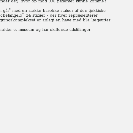
 kender det), hvor op mod 100 patienter kunne komme i
i går" med en række barokke statuer af den tjekkiske
chelangelo". 24 statuer - der hver repræsenterer
ygningskomplekset er anlagt en have med bl.a. lægeurter
lder et museum og har skiftende udstillinger.