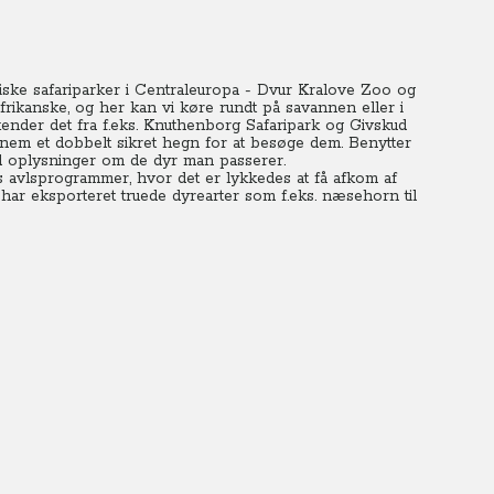
giske safariparker i Centraleuropa - Dvur Kralove Zoo og
frikanske, og her kan vi køre rundt på savannen eller i
nder det fra f.eks. Knuthenborg Safaripark og Givskud
nnem et dobbelt sikret hegn for at besøge dem. Benytter
med oplysninger om de dyr man passerer.
avlsprogrammer, hvor det er lykkedes at få afkom af
e har eksporteret truede dyrearter som f.eks. næsehorn til