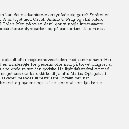
Men kan dette adventure-eventyr lade sig gøre? Foråret er
 Vi er taget med Czech Airline til Prag og skal videre
Polen. Men på vejen dertil gør vi nogle interessante
ropas største dyreparker og på sanatorium. Ikke mindst
 opkaldt efter regionshovedstaden med samme navn.
Her
 en mindesøjle for pestens ofre midt på torvet omgivet af
ts ene ende rejser den gotiske Helligåndskatedral sig med
n meget smukke barokkirke til Jomfru Marias Optagelse i
rkader besøger vi restaurant Localis, der har
 vi frokost og nyder noget af det gode øl som tjekkerne