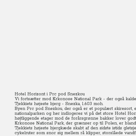
Hotel Horizont i Prc pod Snezkou
Vi fortsætter mod Krkonose National Park - der også kaldes
Tjekkiets højeste bjerg - Snezka, 1.603 moh.
Byen Prc pod Snezkou, der også er et populært skiresort, 
nationalparken og her indlogeres vi på det store Hotel Ho
højtliggende etager mod de forårsgrønne bakker lover god
Krkonose National Park, der grænser op til Polen, er bland
Tjekkiets højeste bjergkæde skabt af den sidste istids glets
cykelruter som snor sig mellem rå klipper, storslåede vand