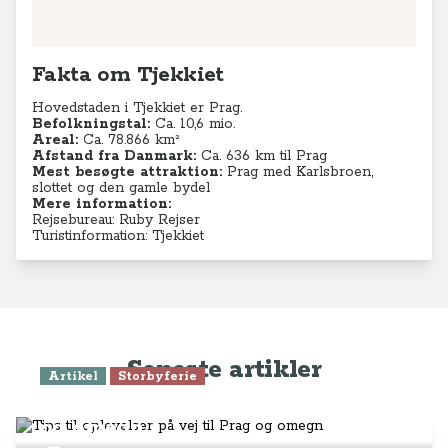
Fakta om Tjekkiet
Hovedstaden i Tjekkiet er Prag.
Befolkningstal:
Ca. 10,6 mio.
Areal:
Ca. 78.866 km²
Afstand fra Danmark:
Ca. 636 km til Prag
Mest besøgte attraktion:
Prag med Karlsbroen,
slottet og den gamle bydel
Mere information:
Rejsebureau: Ruby Rejser
Turistinformation: Tjekkiet
Seneste artikler
Artikel
Storbyferie
Tips til oplevelser på vej til Prag
og omegn