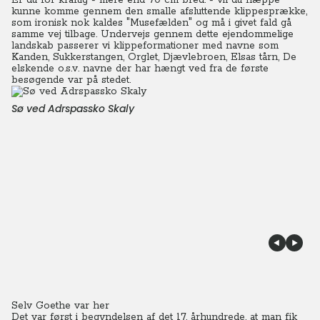
Er du for kraftig - mere end 70 cm bred. - vil du næppe
kunne komme gennem den smalle afsluttende klippesprække,
som ironisk nok kaldes "Musefælden" og må i givet fald gå
samme vej tilbage. Undervejs gennem dette ejendommelige
landskab passerer vi klippeformationer med navne som
Kanden, Sukkerstangen, Orglet, Djævlebroen, Elsas tårn, De
elskende o.s.v. navne der har hængt ved fra de første
besøgende var på stedet.
Sø ved Adrspassko Skaly
Selv Goethe var her
Det var først i begyndelsen af det 17. århundrede, at man fik