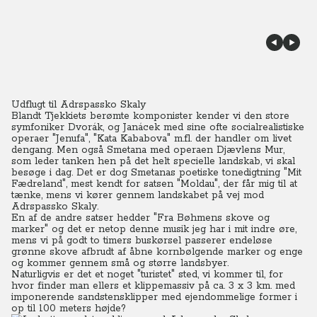
Udflugt til Adrspassko Skaly
Blandt Tjekkiets berømte komponister kender vi den store
symfoniker Dvorák, og Janácek med sine ofte socialrealistiske
operaer "Jenufa", "Kata Kababova" m.fl. der handler om livet
dengang.
Men også Smetana med operaen Djævlens Mur,
som leder tanken hen på det helt specielle landskab, vi skal
besøge i dag. Det er dog Smetanas poetiske tonedigtning "Mit
Fædreland", mest kendt for satsen "Moldau", der får mig til at
tænke, mens vi kører gennem landskabet på vej mod
Adrspassko Skaly.
En af de andre satser hedder "Fra Bøhmens skove og
marker" og det er netop denne musik jeg har i mit indre øre,
mens vi på godt to timers buskørsel passerer endeløse
grønne skove afbrudt af åbne kornbølgende marker og enge
og kommer gennem små og større landsbyer.
Naturligvis er det et noget "turistet" sted, vi kommer til, for
hvor finder man ellers et klippemassiv på ca. 3 x 3 km. med
imponerende sandstensklipper med ejendommelige former i
op til 100 meters højde?