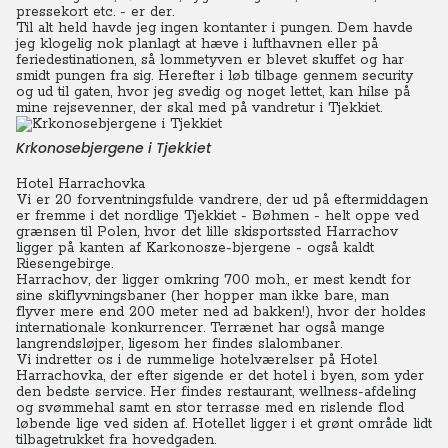
pressekort etc. - er der.
Til alt held havde jeg ingen kontanter i pungen. Dem havde
jeg klogelig nok planlagt at hæve i lufthavnen eller på
feriedestinationen, så lommetyven er blevet skuffet og har
smidt pungen fra sig. Herefter i løb tilbage gennem security
og ud til gaten, hvor jeg svedig og noget lettet, kan hilse på
mine rejsevenner, der skal med på vandretur i Tjekkiet.
Krkonosebjergene i Tjekkiet
Hotel Harrachovka
Vi er 20 forventningsfulde vandrere, der ud på eftermiddagen
er fremme i det nordlige Tjekkiet - Bøhmen - helt oppe ved
grænsen til Polen, hvor det lille skisportssted Harrachov
ligger på kanten af
Karkonosze-bjergene
- også kaldt
Riesengebirge.
Harrachov, der ligger omkring 700 moh., er mest kendt for
sine skiflyvningsbaner (her hopper man ikke bare, man
flyver mere end 200 meter ned ad bakken!), hvor der holdes
internationale konkurrencer. Terrænet har også mange
langrendsløjper, ligesom her findes slalombaner.
Vi indretter os i de rummelige hotelværelser på Hotel
Harrachovka, der efter sigende er det hotel i byen, som yder
den bedste service. Her findes restaurant, wellness-afdeling
og svømmehal samt en stor terrasse med en rislende flod
løbende lige ved siden af. Hotellet ligger i et grønt område lidt
tilbagetrukket fra hovedgaden.