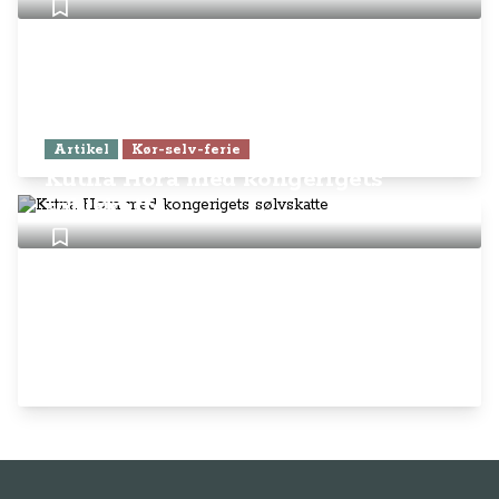
Artikel
Kør-selv-ferie
Kutna Hora med kongerigets
sølvskatte