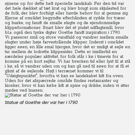
øjnene op for dette helt specielle landskab.
Før den tid var
det hele dækket af tæt krat og blev brugt som skjulested for
de folk, der blev forfulgt eller havde behov for at gemme sig.
Ejerne af området begyndte efterhånden at rydde for træer
og buske, og fandt de smalle slugte og de ejendommelige
klippeformationer. Snart blev det et yndet udflugtsmål, hvor
bl.a. også den tyske digter Goethe fandt inspiration i 1790.
Vi passerer små og store vandfald og vandrer mellem smalle
slugter under høje farvestrålende klipper. Inderst i området
ligger søen, en lille smal bjergsø, hvor det er muligt at sejle en
tur mellem de lodrette klippesider. Dette er imidlertid en
særdeles populær aktivitet, for folk står i kø i timevis for at
komme på en kort sejltur. Vi har hverken tid eller lyst til at stå
i kø, så vi vandrer uden om og kan gå ned til søen for at få et
glimt af de sejlende. Højt i terrænet kommer vi til
"Udsigtspunktet", hvorfra vi kan se landskabet lidt fra oven.
Uden for det afspærrede område findes restauranter og
kiosker, hvor vi kan købe lidt at spise og drikke, inden vi atter
mødes ved bussen.
Statue af Goethe der var her i 1790