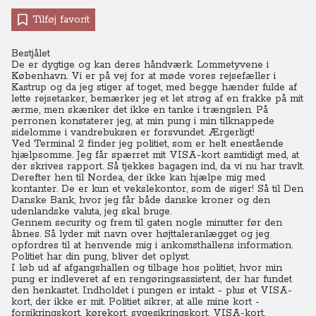
Tilføj favorit
Bestjålet
De er dygtige og kan deres håndværk. Lommetyvene i
København. Vi er på vej for at møde vores rejsefæller i
Kastrup og da jeg stiger af toget, med begge hænder fulde af
lette rejsetasker, bemærker jeg et let strøg af en frakke på mit
ærme, men skænker det ikke en tanke i trængslen. På
perronen konstaterer jeg, at min pung i min tilknappede
sidelomme i vandrebuksen er forsvundet. Ærgerligt!
Ved Terminal 2 finder jeg politiet, som er helt enestående
hjælpsomme. Jeg får spærret mit VISA-kort samtidigt med, at
der skrives rapport. Så tjekkes bagagen ind, da vi nu har travlt.
Derefter hen til Nordea, der ikke kan hjælpe mig med
kontanter. De er kun et vekslekontor, som de siger! Så til Den
Danske Bank, hvor jeg får både danske kroner og den
udenlandske valuta, jeg skal bruge.
Gennem security og frem til gaten nogle minutter før den
åbnes. Så lyder mit navn over højttaleranlægget og jeg
opfordres til at henvende mig i ankomsthallens information.
Politiet har din pung, bliver det oplyst.
I løb ud af afgangshallen og tilbage hos politiet, hvor min
pung er indleveret af en rengøringsassistent, der har fundet
den henkastet. Indholdet i pungen er intakt - plus et VISA-
kort, der ikke er mit. Politiet sikrer, at alle mine kort -
forsikringskort, kørekort, sygesikringskort, VISA-kort,