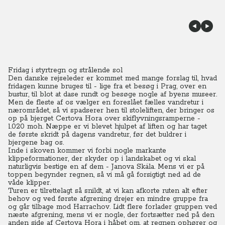
Fridag i styrtregn og strålende sol
Den danske rejseleder er kommet med mange forslag til, hvad
fridagen kunne bruges til - lige fra et besøg i Prag, over en
bustur, til blot at dase rundt og besøge nogle af byens museer.
Men de fleste af os vælger en foreslået fælles vandretur i
nærområdet, så vi spadserer hen til stoleliften, der bringer os
op på bjerget Certova Hora over skiflyvningsramperne -
1.020 moh. Næppe er vi blevet hjulpet af liften og har taget
de første skridt på dagens vandretur, før det buldrer i
bjergene bag os.
Inde i skoven kommer vi forbi nogle markante
klippeformationer, der skyder op i landskabet og vi skal
naturligvis bestige en af dem - Janova Skála.
Mens vi er på
toppen begynder regnen, så vi må gå forsigtigt ned ad de
våde klipper.
Turen er tilrettelagt så snildt, at vi kan afkorte ruten alt efter
behov og ved første afgrening drejer en mindre gruppe fra
og går tilbage mod Harrachov. Lidt flere forlader gruppen ved
næste afgrening, mens vi er nogle, der fortsætter ned på den
anden side af Certova Hora i håbet om, at regnen ophører og