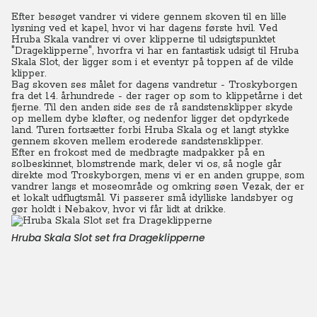
Efter besøget vandrer vi videre gennem skoven til en lille
lysning ved et kapel, hvor vi har dagens første hvil. Ved
Hruba Skala vandrer vi over klipperne til udsigtspunktet
"Drageklipperne", hvorfra vi har en fantastisk udsigt til Hruba
Skala Slot, der ligger som i et eventyr på toppen af de vilde
klipper.
Bag skoven ses målet for dagens vandretur - Troskyborgen
fra det 14. århundrede - der rager op som to klippetårne i det
fjerne. Til den anden side ses de rå sandstensklipper skyde
op mellem dybe kløfter, og nedenfor ligger det opdyrkede
land.
Turen fortsætter forbi Hruba Skala og et langt stykke
gennem skoven mellem eroderede sandstensklipper.
Efter en frokost med de medbragte madpakker på en
solbeskinnet, blomstrende mark, deler vi os, så nogle går
direkte mod Troskyborgen, mens vi er en anden gruppe, som
vandrer langs et moseområde og omkring søen Vezak, der er
et lokalt udflugtsmål. Vi passerer små idylliske landsbyer og
gør holdt i Nebakov, hvor vi får lidt at drikke.
Hruba Skala Slot set fra Drageklipperne