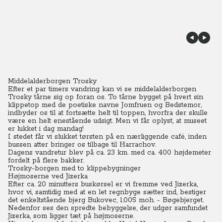
Middelalderborgen Trosky
Efter et par timers vandring kan vi se middelalderborgen
Trosky tårne sig op foran os. To tårne bygget på hvert sin
klippetop med de poetiske navne Jomfruen og Bedstemor,
indbyder os til at fortsætte helt til toppen, hvorfra der skulle
være en helt enestående udsigt.
Men vi får oplyst, at museet
er lukket i dag mandag!
I stedet får vi slukket tørsten på en nærliggende café, inden
bussen atter bringer os tilbage til Harrachov.
Dagens vandretur blev på ca. 23 km. med ca. 400 højdemeter
fordelt på flere bakker.
Trosky-borgen med to klippebygninger
Højmoserne ved Jizerka
Efter ca. 20 minutters buskørsel er vi fremme ved Jizerka,
hvor vi, samtidig med at en let regnbyge sætter ind, bestiger
det enkeltstående bjerg Bukovec, 1.005 moh. - Bøgebjerget.
Nedenfor ses den spredte bebyggelse, der udgør samfundet
Jizerka, som ligger tæt på højmoserne.