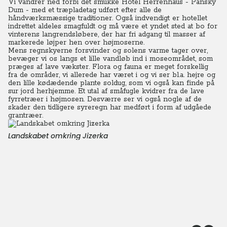
Vi vandrer ned forbi det smukke Hotel Herrenhaus - Pansky
Dum - med et træpladetag udført efter alle de
håndværksmæssige traditioner. Også indvendigt er hotellet
indrettet aldeles smagfuldt og må være et yndet sted at bo for
vinterens langrendsløbere, der har fri adgang til masser af
markerede løjper hen over højmoserne.
Mens regnskyerne forsvinder og solens varme tager over,
bevæger vi os langs et lille vandløb ind i moseområdet, som
præges af lave vækster.
Flora og fauna er meget forskellig
fra de områder, vi allerede har været i og vi ser bl.a. hejre og
den lille kødædende plante soldug, som vi også kan finde på
sur jord herhjemme.
Et utal af småfugle kvidrer fra de lave
fyrretræer i højmosen. Desværre ser vi også nogle af de
skader den tidligere syreregn har medført i form af udgåede
grantræer.
Landskabet omkring Jizerka