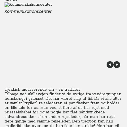
navnet.
Kommunikationscenter
Tjekkisk mousserende vin - en tradition
Tilbage ved skillevejen finder vi de øvrige fra vandregruppen
henslængt i græsset. Det har været slap-af-tid. Da vi alle atter
er samlet "tryller" rejselederen et par flasker frem og holder
en lille tale for os. Han ved, at flere af os har rejst med
rejseselskabet før og at nogle har fået håndstrikkede
uldvandresokker af en anden rejseleder, når man har rejst
flere gange med samme rejseleder. Den tradition kan han
imidlertid ikke overtage, da han ikke kan strikke! Men han vil