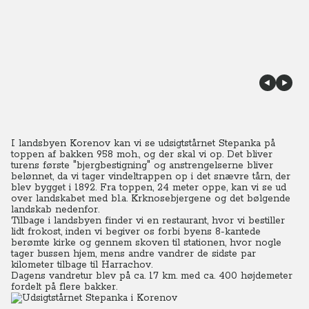
I landsbyen Korenov kan vi se udsigtstårnet Stepanka på
toppen af bakken 958 moh., og der skal vi op.
Det bliver
turens første "bjergbestigning" og anstrengelserne bliver
belønnet, da vi tager vindeltrappen op i det snævre tårn, der
blev bygget i 1892.
Fra toppen, 24 meter oppe, kan vi se ud
over landskabet med bl.a. Krknosebjergene og det bølgende
landskab nedenfor.
Tilbage i landsbyen finder vi en restaurant, hvor vi bestiller
lidt frokost, inden vi begiver os forbi byens 8-kantede
berømte kirke og gennem skoven til stationen, hvor nogle
tager bussen hjem, mens andre vandrer de sidste par
kilometer tilbage til Harrachov.
Dagens vandretur blev på ca. 17 km. med ca. 400 højdemeter
fordelt på flere bakker.