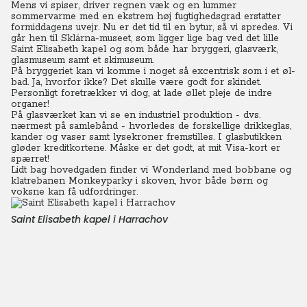
Mens vi spiser, driver regnen væk og en lummer
sommervarme med en ekstrem høj fugtighedsgrad erstatter
formiddagens uvejr. Nu er det tid til en bytur, så vi spredes. Vi
går hen til Sklárna-museet, som ligger lige bag ved det lille
Saint Elisabeth kapel og som både har bryggeri, glasværk,
glasmuseum samt et skimuseum.
På bryggeriet kan vi komme i noget så excentrisk som i et øl-
bad. Ja, hvorfor ikke? Det skulle være godt for skindet.
Personligt foretrækker vi dog, at lade øllet pleje de indre
organer!
På glasværket kan vi se en industriel produktion - dvs.
nærmest på samlebånd - hvorledes de forskellige drikkeglas,
kander og vaser samt lysekroner fremstilles. I glasbutikken
gløder kreditkortene. Måske er det godt, at mit Visa-kort er
spærret!
Lidt bag hovedgaden finder vi Wonderland med bobbane og
klatrebanen Monkeyparky i skoven, hvor både børn og
voksne kan få udfordringer.
Saint Elisabeth kapel i Harrachov