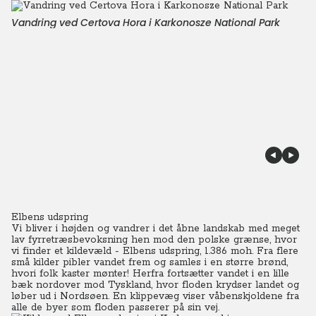
Vandring ved Certova Hora i Karkonosze National Park
Elbens udspring
Vi bliver i højden og vandrer i det åbne landskab med meget
lav fyrretræsbevoksning hen mod den polske grænse, hvor
vi finder et kildevæld - Elbens udspring, 1.386 moh. Fra flere
små kilder pibler vandet frem og samles i en større brønd,
hvori folk kaster mønter! Herfra fortsætter vandet i en lille
bæk nordover mod Tyskland, hvor floden krydser landet og
løber ud i Nordsøen. En klippevæg viser våbenskjoldene fra
alle de byer som floden passerer på sin vej.