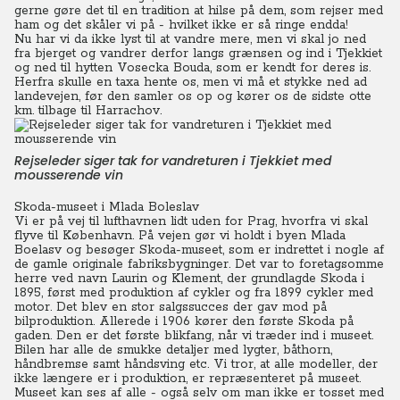
gerne gøre det til en tradition at hilse på dem, som rejser med
ham og det skåler vi på - hvilket ikke er så ringe endda!
Nu har vi da ikke lyst til at vandre mere, men vi skal jo ned
fra bjerget og vandrer derfor langs grænsen og ind i Tjekkiet
og ned til hytten Vosecka Bouda, som er kendt for deres is.
Herfra skulle en taxa hente os, men vi må et stykke ned ad
landevejen, før den samler os op og kører os de sidste otte
km. tilbage til Harrachov.
Rejseleder siger tak for vandreturen i Tjekkiet med
mousserende vin
Skoda-museet i Mlada Boleslav
Vi er på vej til lufthavnen lidt uden for Prag, hvorfra vi skal
flyve til København. På vejen gør vi holdt i byen Mlada
Boelasv og besøger Skoda-museet, som er indrettet i nogle af
de gamle originale fabriksbygninger. Det var to foretagsomme
herre ved navn Laurin og Klement, der grundlagde Skoda i
1895, først med produktion af cykler og fra 1899 cykler med
motor. Det blev en stor salgssucces der gav mod på
bilproduktion. Allerede i 1906 kører den første Skoda på
gaden. Den er det første blikfang, når vi træder ind i museet.
Bilen har alle de smukke detaljer med lygter, båthorn,
håndbremse samt håndsving etc. Vi tror, at alle modeller, der
ikke længere er i produktion, er repræsenteret på museet.
Museet kan ses af alle - også selv om man ikke er tosset med