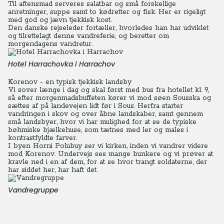
Til aftensmad serveres salatbar og små forskellige
anretninger, suppe samt to kødretter og fisk. Her er rigeligt
med god og jævn tjekkisk kost.
Den danske rejseleder fortæller, hvorledes han har udviklet
og tilrettelagt denne vandreferie, og beretter om
morgendagens vandretur.
Hotel Harrachovka i Harrachov
Korenov - en typisk tjekkisk landsby
Vi sover længe i dag og skal først med bus fra hotellet kl. 9,
så efter morgenmadsbuffeten kører vi mod søen Sousska og
sættes af på landevejen lidt før i Sous.
Herfra starter
vandringen i skov og over åbne landskaber, samt gennem
små landsbyer, hvor vi har mulighed for at se de typiske
bøhmiske bjælkehuse, som tætnes med ler og males i
kontrastfyldte farver.
I byen Horni Polubuy ser vi kirken, inden vi vandrer videre
mod Korenov. Undervejs ses mange bunkere og vi prøver at
kravle ned i en af dem, for at se hvor trangt soldaterne, der
har siddet her, har haft det.
Vandregruppe