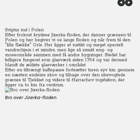
Sviptur ind i Polen
Efter frokost krydses Jizerka-floden, der danner grænsen til
Polen og her begiver vi os langs floden og når frem til den
"lille flække" Orle.
Her ligger et rustikt og meget specielt
vandrerhjem i et mindre, men lige så smukt eng- og
moseområde sammen med få andre bygninger. Stedet har
tidligere fungeret som glasværk siden 1754 og var dermed
blandt de ældste glasværker i området.
Efter en tiltrængt kaffepause fortsætter turen syv km. gennem
en næsten endeløs skov og tilbage over den ubevogtede
grænse til Tjekkiet og videre til Harrachov togstation, der
ligger ca. to km. fra centrum.
Bro over Jizerka-floden