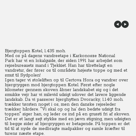
Bjergtoppen Kotel, 1.435 moh.
Med os på dagens vandreetape i
Karkonosze National
Park
har vi en lokalguide, der siden 1991 har arbejdet som
rejsebureauets mand i Tjekkiet. Han har tilrettelagt en
vandretur, der fører os til områdets højeste toppe og med et
smut til Sydpolen!
Igen tager vi stoleliften op til Certova Hora og vandrer over
bjergryggen mod bjergtoppen Kotel.
Først efter nogle
kilometer gennem skoven åbner landskabet sig og i det
smukke vejr har vi milevid udsigt udover det lavere liggende
landskab.
Da vi passerer bjerghytten Dvoracky, 1.140 moh.
trækker tørsten noget i os, men den danske rejseleder
trækker hårdere. "Vi skal op og ha’ den bedste udsigt fra
toppen" siger han, og leder os ind på en grussti fri af skoven.
Det er et langt sejt stykke med en jævn stigning, men udsigten
til begge sider af bjergryggen er betagende. På toppen er det
tid til at nyde de medbragte madpakker og samle kræfter til
turens næste etape.