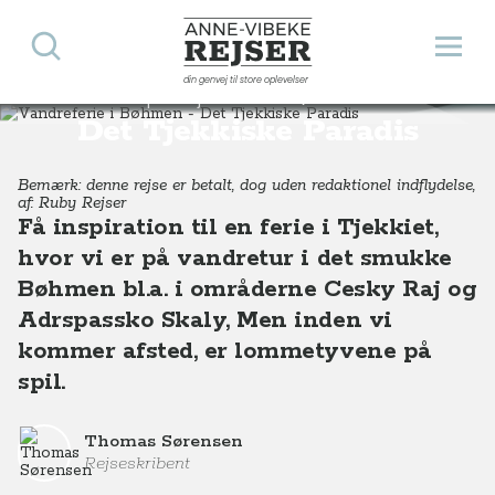
Søg
Åbn 
Anne-Vibeke Rejser
din genvej til store oplevelser
Vandreferie i Bøhmen -
Destinationer
Europa
Tjekkiet
Vandreferie i Bøhmen - Det Tjekkiske Paradis
Det Tjekkiske Paradis
Bemærk: denne rejse er betalt, dog uden redaktionel indflydelse,
af: Ruby Rejser
Få inspiration til en ferie i Tjekkiet,
hvor vi er på vandretur i det smukke
Bøhmen bl.a. i områderne Cesky Raj og
Adrspassko Skaly, Men inden vi
kommer afsted, er lommetyvene på
spil.
Thomas Sørensen
Rejseskribent