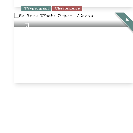
TV-program
Charterferie
Se Anne Vibeke Rejser - Alanya