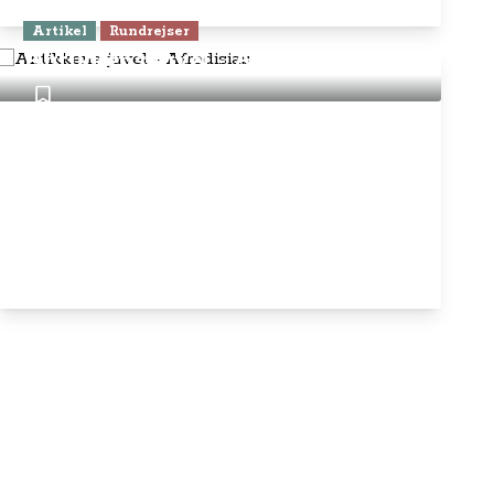
Artikel
Rundrejser
Antikkens juvel - Afrodisias