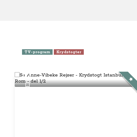
TV-program
Krydstogter
Se Anne-Vibeke Rejser -
Krydstogt Istanbul til Rom - del
1/2