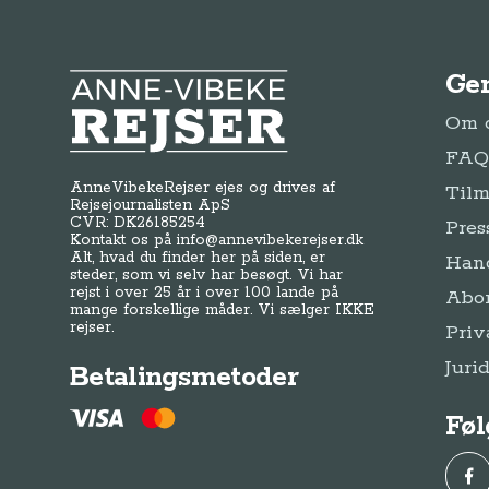
Ge
Anne-Vibeke Rejser
Om o
FAQ 
AnneVibekeRejser ejes og drives af
Tilm
Rejsejournalisten ApS
CVR: DK
26185254
Pres
Kontakt os på
info@annevibekerejser.dk
Alt, hvad du finder her på siden, er
Hand
steder, som vi selv har besøgt. Vi har
rejst i over 25 år i over 100 lande på
Abo
mange forskellige måder. Vi sælger IKKE
rejser.
Priv
Juri
Betalingsmetoder
Føl
Fac