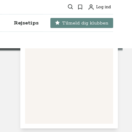
Søg
Favoritter
Log ind
Profil
Rejsetips
Tilmeld dig klubben