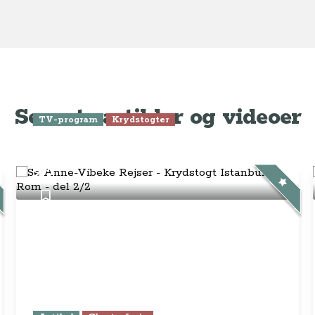
Seneste artikler og videoer
TV-program
Krydstogter
Se Anne-Vibeke Rejser -
Krydstogt Istanbul til Rom - del
2/2