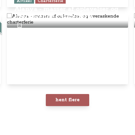
Artikel
Charterferie
Alanya - masser af oplevelser og
overaskende charterferie
hent flere