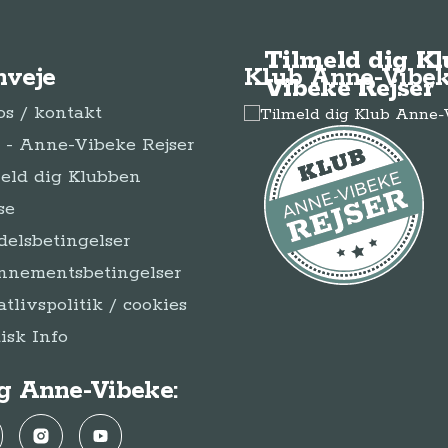
Tilmeld dig K
nveje
Klub Anne-Vibek
Vibeke Rejser
s / kontakt
- Anne-Vibeke Rejser
eld dig Klubben
se
elsbetingelser
nnementsbetingelser
atlivspolitik / cookies
disk Info
g Anne-Vibeke:
ebook
Instagram
YouTube