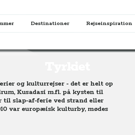
ammer
Destinationer
Rejseinspiration
Tyrkiet
rier og kulturrejser - det er helt op
drum, Kusadasi m.fl. på kysten til
l slap-af-ferie ved strand eller
 2010 var europæisk kulturby, mødes