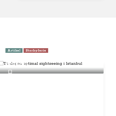
Artikel
Storbyferie
To dages optimal sightseeing i
Istanbul