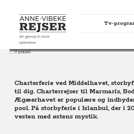
Tv-progr
Anne-Vibeke Rejser
din genvej til store
oplevelser
Destinationer
Europa
Tyrkiet
Charterferie ved Middelhavet, storbyfe
til dig. Charterrejser til Marmaris, Bo
Ægæerhavet er populære og indbyder ti
pool. På storbyferie i Islanbul, der i
vesten med østens mystik.