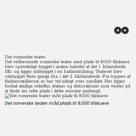
Det romerske teater
Det velbevarede romerske teater med plads til 8.000 tilskuere
blev oprindeligt bygget i anden halvdel af det 1. århundrede
f.Kr. og ligger indbygget i en bakkeskråning.
Teateret blev
ombygget flere gange bl.a. i det 2. hårhundrede. Fra toppen af
tilskuerrækkerne er her vid udsigt over området.
Her ligger
fortsat utallige relieffer, statuer og dekorationer som venter på
at finde sin rette plads i dette enorme puslespil.
Det romerske teater m3d plads til 8.000 tilskuere