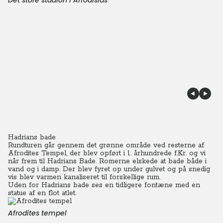
Det store stadion i Afrodisias
Hadrians bade
Rundturen går gennem det grønne område ved resterne af
Afrodites Tempel, der blev opført i 1. århundrede f.Kr. og vi
når frem til Hadrians Bade. Romerne elskede at bade både i
vand og i damp. Der blev fyret op under gulvet og på snedig
vis blev varmen kanaliseret til forskellige rum.
Uden for Hadrians bade ses en tidligere fontæne med en
statue af en flot atlet.
Afrodites tempel