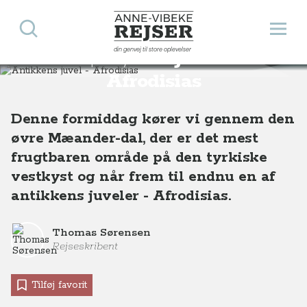
Søg
Åbn 
Anne-Vibeke Rejser
din genvej til store oplevelser
Antikkens juvel -
Destinationer
Europa
Tyrkiet
Antikkens juvel - Afrodisias, Tyrkiet
Afrodisias
Denne formiddag kører vi gennem den
øvre Mæander-dal, der er det mest
frugtbaren område på den tyrkiske
vestkyst og når frem til endnu en af
antikkens juveler - Afrodisias.
Thomas Sørensen
Rejseskribent
Tilføj favorit