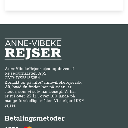
Anne-Vibeke Rejser
AnneVibekeRejser ejes og drives af
Rejsejournalisten ApS
CVR: DK
26185254
Kontakt os på
info@annevibekerejser.dk
Alt, hvad du finder her på siden, er
steder, som vi selv har besøgt. Vi har
rejst i over 25 år i over 100 lande på
mange forskellige måder. Vi sælger IKKE
rejser.
Betalingsmetoder