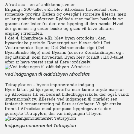
Afrodisias - en af antikkens juveler
Engang i 200-tallet e.Kr. blev Afrodisias hovedstad i den
romerske provins Karien og overgår i størrelse Efesos, men
er langt mindre udgravet.
Ryddede stier mellem buskads og
græsmarker leder fra den ene bygning til den næste. Hvad
der gemmer sig under buske og græs vil blive afsløres
engang i fremtiden.
I det 4. århundrede e.Kr. blev byen ortodoks i den
byzantinske periode. Romerriget var blevet delt i Det
Vestromerske Rige og Det Østromerske rige (Det
Byzantinske Rige) med Byzans (senere Konstantinopel og i
dag Istanbul) som hovedstad. Byen blev forladt i 1100-tallet
efter at have været ramt af flere jordskælv.
Ved indgangen til oldtidsbyen Afrodisias
Tetrapylonen - byens imponerende indgang
Byen lå tæt på bjergene, hvorfra man kunne bryde marmor
og Afrodisias fik en berømt billedhuggerskole, der også vandt
internationalt ry.
Allerede ved indgangen til området ses
fantastisk ornamentering på flere sarkofager. Vi går straks
frem til Afrodisias mest pompøse bygningsværk, den
genrejste Tetrapylon, der var indgangen til byen.
Indgangsmonumentet Tetrapylon