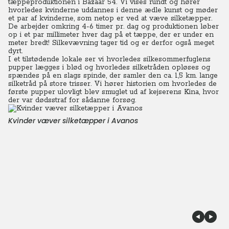
tæppeproduktionen i Bazaar 54. Vi vises rundt og hører
hvorledes kvinderne uddannes i denne ædle kunst og møder
et par af kvinderne, som netop er ved at væve silketæpper.
De arbejder omkring 4-6 timer pr. dag og produktionen løber
op i et par millimeter hver dag på et tæppe, der er under en
meter bredt! Silkevævning tager tid og er derfor også meget
dyrt.
I et tilstødende lokale ser vi hvorledes silkesommerfuglens
pupper lægges i blød og hvorledes silketråden opløses og
spændes på en slags spinde, der samler den ca. 1,5 km. lange
silketråd på store trisser.
Vi hører historien om hvorledes de
første pupper ulovligt blev smuglet ud af kejserens Kina, hvor
der var dødsstraf for sådanne forsøg.
Kvinder væver silketæpper i Avanos