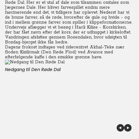
Røde Dal. Her er et utal af dale som tilsammen omtales som
Jægernes Dale.
Her bliver farvespillet endnu mere
fascinerende end det, vi tidligere har oplevet. Nederst har vi
de brune farver, så de røde, hvorefter de gule og hvide - og
ind i mellem grønne farver som spiller i klippeformationerne.
Undervejs aflægger vi et besøg i Hacli Kilise - Korskirken,
der har fået navn efter det kors, der er udhugget i kirkeloftet.
Vandringen afsluttes gennem Rosendalen, hvor udsigten til
Bozdag-bjerget ikke fås bedre.
Dagens frokost indtages ved ridecentret Akhal-Teke nær
floden Kizilirmak (Den Røde Flod) ved Avanos med
efterfølgende kaffe i den smukke grønne have.
Nedgang til Den Røde Dal