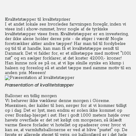
Kvalitetstæpper til kvalitetspriser
I et andet lokale ses hvorledes farvningen foregår, inden vi
vises ind i show-rummet, hvor nogle af de tyrkiske
kvalitetstæpper vises frem.
Kvalitetstæpper er en investering,
der ikke alene holder deres pris - de stiger i værdi! Nogle
foretrækker aktier andre tæpper!
Har man tid til fordybelse
og tid til at handle, kan man få et kvalitetstæppe sendt til
Danmark. Det vi falder for, er et silketæppe med motivet "1001
nat" og en sælger forklarer, at det koster 42.000,- kroner!
Han kunne nok se på os, at vi lige skulle synke en klump i
halsen og foreslog så et andet tæppe med samme motiv til en
anden pris. Meeeen!
Præsentation af kvalitetstæpper
Balloner en tidlig morgen
Vi behøver ikke vækkeur denne morgen i Göreme.
M
uezzinen, der kalder til bøn,
sørger for at vi kommer tidligt
op i dag. Det er lyst, men endnu er solen ikke kommet op
over Bozdag-bjerget i øst. Her i godt 1.000 meters højde over
havets overflade er det ret køligt om morgenen, så iklædt
varme fleece forlader vi hotellet og spadserer over hvor vi
kan se, at varmluftsballonerne er ved at blive "pustet" op. De
første er allerede steget til vejrs, og ballonfærd er i det hele