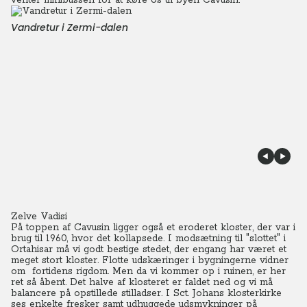
venter minibussen for at køre os til byen Cavusin.
Vandretur i Zermi-dalen
Zelve Vadisi
På toppen af Cavusin ligger også et eroderet kloster, der var i
brug til 1960, hvor det kollapsede. I modsætning til "slottet" i
Ortahisar må vi godt bestige stedet, der engang har været et
meget stort kloster. Flotte udskæringer i bygningerne vidner
om fortidens rigdom. Men da vi kommer op i ruinen, er her
ret så åbent. Det halve af klosteret er faldet ned og vi må
balancere på opstillede stilladser. I Sct. Johans klosterkirke
ses enkelte fresker samt udhuggede udsmykninger på