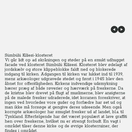
Súmbülü Kiliesi-klosteret
Vi går lidt op ad skråningen og støder på en smukt udhugget
facade ved klosteret Sümbülü Kilisesi.
Klosteret blev ødelagt af
jordskælv og store klippeblokke faldt ned og blokerede
indgang til kirken. Adgangen til kirken var lukket ind til 1939,
mens arkæologer udgravede stedet og først i 1945 blev den
åbnet for offentligheden.
Kirkens indvendige udsmykning
bærer præg af både røverier og hærværk på freskerne. Da
de kristne blev drevet på flugt af muslimerne, blev ansigterne
på de malede fresker udraderede, idet koranen foreskriver, at
ingen ved hvorledes vore guder og forfædre har set ud og
man ikke må forsøge at gengive deres udseende.
Men også
korrupte arkæologer har smuglet fresker ud af landet, bl.a. til
Tyskland. Efterfølgende har det været populært at lave graffiti
hen over freskerne, hvilket nu er strengt forbudt.
En vagt i
området tilser denne kirke og de øvrige klosterruiner, der
findes i området.