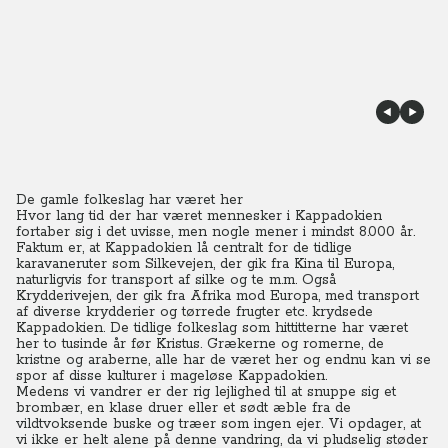
De gamle folkeslag har været her
Hvor lang tid der har været mennesker i Kappadokien
fortaber sig i det uvisse, men nogle mener i mindst 8.000 år.
Faktum er, at Kappadokien lå centralt for de tidlige
karavaneruter som Silkevejen, der gik fra Kina til Europa,
naturligvis for transport af silke og te m.m. Også
Krydderivejen, der gik fra Afrika mod Europa, med transport
af diverse krydderier og tørrede frugter etc. krydsede
Kappadokien. De tidlige folkeslag som hittitterne har været
her to tusinde år før Kristus. Grækerne og romerne, de
kristne og araberne, alle har de været her og endnu kan vi se
spor af disse kulturer i mageløse Kappadokien.
Medens vi vandrer er der rig lejlighed til at snuppe sig et
brombær, en klase druer eller et sødt æble fra de
vildtvoksende buske og træer som ingen ejer. Vi opdager, at
vi ikke er helt alene på denne vandring, da vi pludselig støder