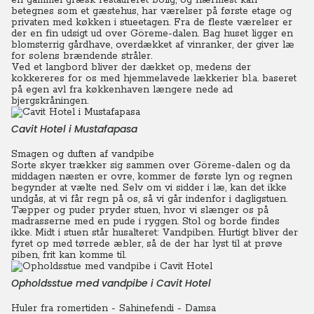
en gammel græsk restaureret bolig, og nærmest kan
betegnes som et gæstehus, har værelser på første etage og
privaten med køkken i stueetagen. Fra de fleste værelser er
der en fin udsigt ud over Göreme-dalen. Bag huset ligger en
blomsterrig gårdhave, overdækket af vinranker, der giver læ
for solens brændende stråler.
Ved et langbord bliver der dækket op, medens der
kokkereres for os med hjemmelavede lækkerier bl.a. baseret
på egen avl fra køkkenhaven længere nede ad
bjergskråningen.
Cavit Hotel i Mustafapasa
Smagen og duften af vandpibe
Sorte skyer trækker sig sammen over Göreme-dalen og da
middagen næsten er ovre, kommer de første lyn og regnen
begynder at vælte ned.
Selv om vi sidder i læ, kan det ikke
undgås, at vi får regn på os, så vi går indenfor i dagligstuen.
Tæpper og puder pryder stuen, hvor vi slænger os på
madrasserne med en pude i ryggen. Stol og borde findes
ikke.
Midt i stuen står husalteret: Vandpiben. Hurtigt bliver der
fyret op med tørrede æbler, så de der har lyst til at prøve
piben, frit kan komme til.
Opholdsstue med vandpibe i Cavit Hotel
Huler fra romertiden - Sahinefendi - Damsa