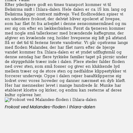
Ihlara Vadisi
Efter yderligere godt en times transport kommer vi til
Belisirma midt i Ihlara-dalen. Hele dalen er ca. 15 km. lang og
Belisirma ligger omtrent midtvejs. Ved flodbredden spiser vi
en udendørs frokost, der delvist bliver spoleret af hvepse,
som har fået fri fra arbejdet i denne sensommermåned og nu
ser sig om efter en lækkerbisken. Først da tjeneren kommer
med nogle små tallerkener med brændende kaffegrums, der
afgiver en kvælende røg, holder hvepsene sig lidt på afstand.
Så er det tid til feriens første vandretur. Vi går opstrøms langs
med floden Malandes, der har fået navn efter de bjerge
vandet kommer fra. Ihlara-dalen er et yndet udflugtsmål og
denne søndag har flere tyrkiske familier taget på picnic under
de skyggefulde træer inde i dalen.
Flere steder falder floden
ned over sten, som små fosser og giver en klukkende lyd
mellem træer og de store sten og nedfaldne klippestykker vi
forcerer undervejs. Oppe i dalen rejser basaltklipperne sig
lodret over vores hoveder og danner nærmest en dyb kløft.
Her har mennesker levet i mange hundrede år. Munke har
etableret klostre og kirker, og endnu kan resterne af deres
kultur opleves her.
Frokost ved Malandes-floden i Ihlara-dalen