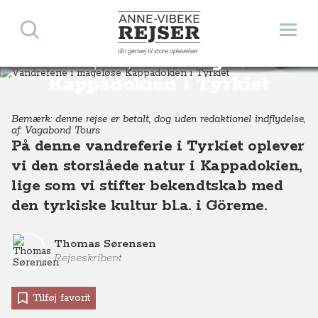
Søg
Åbn 
Anne-Vibeke Rejser
din genvej til store oplevelser
Vandreferie i mageløse
Destinationer
Europa
Tyrkiet
Vandreferie i mageløse Kappadokien i Tyrkiet
Kappadokien i Tyrkiet
Bemærk: denne rejse er betalt, dog uden redaktionel indflydelse,
af: Vagabond Tours
På denne vandreferie i Tyrkiet oplever
vi den storslåede natur i Kappadokien,
lige som vi stifter bekendtskab med
den tyrkiske kultur bl.a. i Göreme.
Thomas Sørensen
Rejseskribent
Tilføj favorit