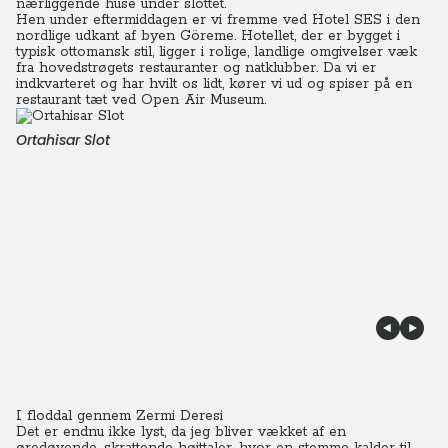
nærliggende huse under slottet.
Hen under eftermiddagen er vi fremme ved Hotel SES i den
nordlige udkant af byen Göreme. Hotellet, der er bygget i
typisk ottomansk stil, ligger i rolige, landlige omgivelser væk
fra hovedstrøgets restauranter og natklubber.
Da vi er
indkvarteret og har hvilt os lidt, kører vi ud og spiser på en
restaurant tæt ved Open Air Museum.
Ortahisar Slot
I floddal gennem Zermi Deresi
Det er endnu ikke lyst, da jeg bliver vækket af en