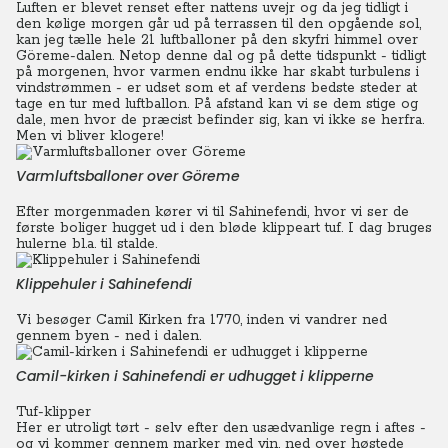
Luften er blevet renset efter nattens uvejr og da jeg tidligt i
den kølige morgen går ud på terrassen til den opgående sol,
kan jeg tælle hele 21 luftballoner på den skyfri himmel over
Göreme-dalen. Netop denne dal og på dette tidspunkt - tidligt
på morgenen, hvor varmen endnu ikke har skabt turbulens i
vindstrømmen - er udset som et af verdens bedste steder at
tage en tur med luftballon.
På afstand kan vi se dem stige og
dale, men hvor de præcist befinder sig, kan vi ikke se herfra.
Men vi bliver klogere!
Varmluftsballoner over Göreme
Efter morgenmaden kører vi til Sahinefendi, hvor vi ser de
første boliger hugget ud i den bløde klippeart tuf. I dag bruges
hulerne bl.a. til stalde.
Klippehuler i Sahinefendi
Vi besøger Camil Kirken fra 1770, inden vi vandrer ned
gennem byen - ned i dalen.
Camil-kirken i Sahinefendi er udhugget i klipperne
Tuf-klipper
Her er utroligt tørt - selv efter den usædvanlige regn i aftes -
og vi kommer gennem marker med vin, ned over høstede