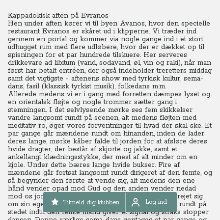
Kappadokisk aften på Evranos
Hen under aften kører vi til byen Avanos, hvor den specielle
restaurant Evranos er skåret ud i klipperne. Vi træder ind
gennem en portal og kommer via nogle gange ind i et stort
udhugget rum med flere udløbere, hvor der er dækket op til
spisningen for et par hundrede tilskuere. Her serveres
drikkevare ad libitum (vand, sodavand, øl, vin og raki), når man
først har betalt entréen, der også indeholder treretters middag
samt det vigtigste - aftenens show med tyrkisk kultur, sema-
dans, fasil (klassisk tyrkist musik), folkedans m.m.
Allerede medens vi er i gang med forretten dæmpes lyset og
en orientalsk fløjte og nogle trommer sætter gang i
stemningen. I det selvlysende mørke ses fem skikkelser
vandre langsomt rundt på scenen, alt medens fløjten med
meditativ ro, øger vores forventninger til hvad der skal ske. Et
par gange går mændene rundt om hinanden, inden de lader
deres lange, mørke kåber falde til jorden for at afsløre deres
hvide dragter, der består af skjorte og jakke, samt et
ankellangt klædningsstykke, der mest af alt minder om en
kjole. Under dette bæres lange hvide bukser. Fire af
mændene går fortsat langsomt rundt dirigeret af den femte, og
så begynder den første at vende sig, alt medens den ene
hånd vender opad mod Gud og den anden vender nedad
mod os jordiske mennesker. Efterhånden har alle drejet sig
Log ind
Tilmeld dig klubben
om sin egen akse og tempoet stiger. Nu hvirvler de rundt på
Log ind
stedet indtil den femte mand giver et signal og straks stopper