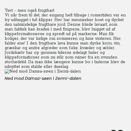
Tørt - men også frugtbart
Vi når frem til det, der engang helt tilbage i romertiden var en
by udhugget i tuf-klipper. Her har mennesker boet og dyrket
den ualmindelige frugtbare jord. Denne bløde lavaart, som
man faktisk kan kradse i med fingrene, blev hugget ud af
klippeformationerne og spredt ud på markerne. Man fik
boliger, der var kølige om sommeren og lune vinteren. Her
falder sne!
I den frugtbare lava kunne man dyrke korn, vin,
græskar og andre afgrøder som f.eks. kvæder og æbler.
Jordskælv har op gennem tiderne ødelagt huler og
klippeformationer som nu står som ruiner fra en svunden
storhedstid.
Da man ikke længere kunne bo i hulerne blev de
udnyttet som stalde eller dueslag.
Ned mod Damsa-søen i Zermi-dalen