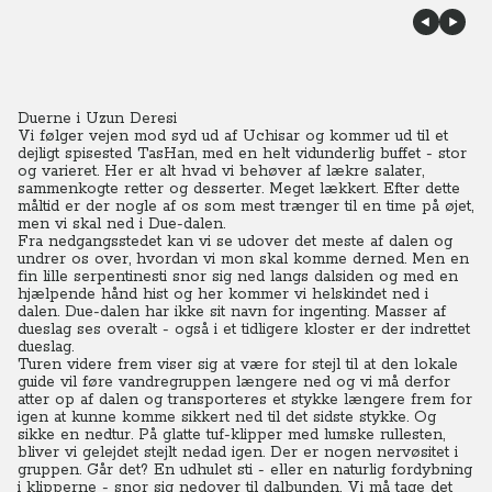
Duerne i Uzun Deresi
Vi følger vejen mod syd ud af Uchisar og kommer ud til et
dejligt spisested TasHan, med en helt vidunderlig buffet - stor
og varieret. Her er alt hvad vi behøver af lækre salater,
sammenkogte retter og desserter. Meget lækkert. Efter dette
måltid er der nogle af os som mest trænger til en time på øjet,
men vi skal ned i Due-dalen.
Fra nedgangsstedet kan vi se udover det meste af dalen og
undrer os over, hvordan vi mon skal komme derned. Men en
fin lille serpentinesti snor sig ned langs dalsiden og med en
hjælpende hånd hist og her kommer vi helskindet ned i
dalen.
Due-dalen har ikke sit navn for ingenting. Masser af
dueslag ses overalt - også i et tidligere kloster er der indrettet
dueslag.
Turen videre frem viser sig at være for stejl til at den lokale
guide vil føre vandregruppen længere ned og vi må derfor
atter op af dalen og transporteres et stykke længere frem for
igen at kunne komme sikkert ned til det sidste stykke. Og
sikke en nedtur. På glatte tuf-klipper med lumske rullesten,
bliver vi gelejdet stejlt nedad igen. Der er nogen nervøsitet i
gruppen. Går det?
En udhulet sti - eller en naturlig fordybning
i klipperne - snor sig nedover til dalbunden.
Vi må tage det