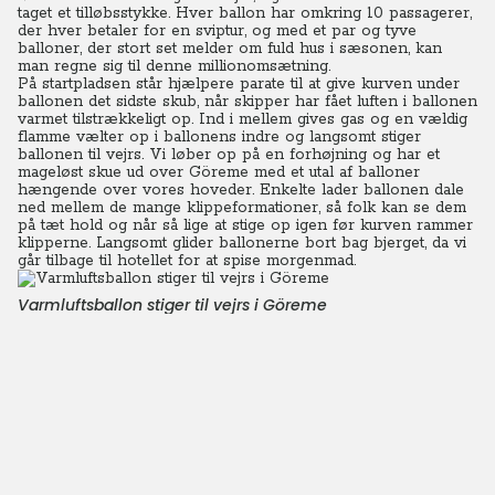
taget et tilløbsstykke. Hver ballon har omkring 10 passagerer,
der hver betaler for en sviptur, og med et par og tyve
balloner, der stort set melder om fuld hus i sæsonen, kan
man regne sig til denne millionomsætning.
På startpladsen står hjælpere parate til at give kurven under
ballonen det sidste skub, når skipper har fået luften i ballonen
varmet tilstrækkeligt op. Ind i mellem gives gas og en vældig
flamme vælter op i ballonens indre og langsomt stiger
ballonen til vejrs. Vi løber op på en forhøjning og har et
mageløst skue ud over Göreme med et utal af balloner
hængende over vores hoveder. Enkelte lader ballonen dale
ned mellem de mange klippeformationer, så folk kan se dem
på tæt hold og når så lige at stige op igen før kurven rammer
klipperne. Langsomt glider ballonerne bort bag bjerget, da vi
går tilbage til hotellet for at spise morgenmad.
Varmluftsballon stiger til vejrs i Göreme