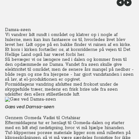
Damsa-søen
Vi vandrer lidt rundt i området og klatrer op i nogle af
hulerne, men kan kun fantasere os til, hvorledes livet blev
levet her.
Lidt oppe på en bakke finder vi ruinen af en kirke.
Et kors i kirken fortæller os, at korsridderne på vejen til Det
Hellige Land også har været forbi her.
Så bevæger vi os længere ned i dalen og kommer frem til
den opdæmmede sø Damsa. Vandet fra søen skulle give
elektricitet til området, men de senere års mangel på nedbør -
både regn og sne fra bjergene - har gjort vandstanden i søen
så lav, at el-produktionen er opgivet.
Formiddagens vandring afsluttes med frokost under de
skyggefulde træer, medens en frisk brise ude fra søen
udskifter den ellers stillestående luft.
Gæs ved Damsa-søen
Gennem Gomeda Vadisi til Ortahisar
Eftermiddagens tur er henlagt til Gomeda-dalen og starter
med en lidt stejl nedstigning, hvor vi må hjælpe hinanden.
Tuf-klippernes porøse materiale ligger som små rullesten på
klippeskråningen, så vi må være særdeles forsigtige for ikke