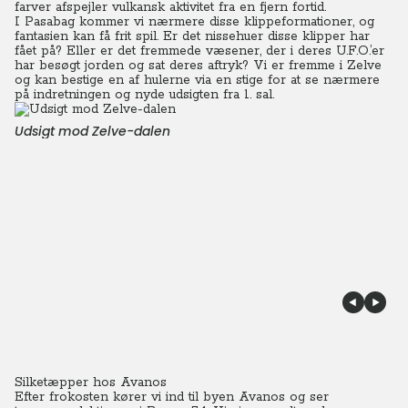
farver afspejler vulkansk aktivitet fra en fjern fortid.
I Pasabag kommer vi nærmere disse klippeformationer, og
fantasien kan få frit spil. Er det nissehuer disse klipper har
fået på? Eller er det fremmede væsener, der i deres U.F.O.’er
har besøgt jorden og sat deres aftryk? Vi er fremme i Zelve
og kan bestige en af hulerne via en stige for at se nærmere
på indretningen og nyde udsigten fra 1. sal.
Udsigt mod Zelve-dalen
Silketæpper hos Avanos
Efter frokosten kører vi ind til byen Avanos og ser