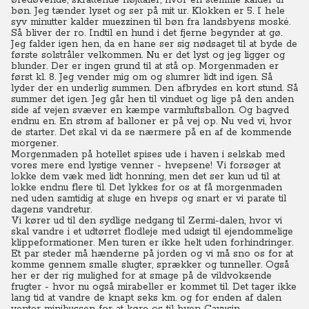
øredøvende, skrattende højttaler, hvor en stemme kalder til
bøn. Jeg tænder lyset og ser på mit ur. Klokken er 5. I hele
syv minutter kalder muezzinen til bøn fra landsbyens moské.
Så bliver der ro. Indtil en hund i det fjerne begynder at gø.
Jeg falder igen hen, da en hane ser sig nødsaget til at byde de
første solstråler velkommen. Nu er det lyst og jeg ligger og
blunder. Der er ingen grund til at stå op. Morgenmaden er
først kl. 8. Jeg vender mig om og slumrer lidt ind igen.
Så
lyder der en underlig summen. Den afbrydes en kort stund. Så
summer det igen. Jeg går hen til vinduet og lige på den anden
side af vejen svæver en kæmpe varmluftsballon. Og bagved
endnu en. En strøm af balloner er på vej op. Nu ved vi, hvor
de starter. Det skal vi da se nærmere på en af de kommende
morgener.
Morgenmaden på hotellet spises ude i haven i selskab med
vores mere end lystige venner - hvepsene! Vi forsøger at
lokke dem væk med lidt honning, men det ser kun ud til at
lokke endnu flere til. Det lykkes for os at få morgenmaden
ned uden samtidig at sluge en hveps og snart er vi parate til
dagens vandretur.
Vi kører ud til den sydlige nedgang til Zermi-dalen, hvor vi
skal vandre i et udtørret flodleje med udsigt til ejendommelige
klippeformationer. Men turen er ikke helt uden forhindringer.
Et par steder må hænderne på jorden og vi må sno os for at
komme gennem smalle slugter, sprækker og tunneller.
Også
her er der rig mulighed for at smage på de vildvoksende
frugter - hvor nu også mirabeller er kommet til. Det tager ikke
lang tid at vandre de knapt seks km. og for enden af dalen