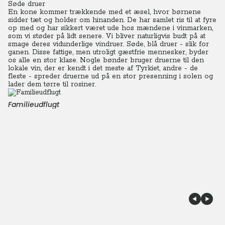
Søde druer
En kone kommer trækkende med et æsel, hvor børnene
sidder tæt og holder om hinanden. De har samlet ris til at fyre
op med og har sikkert været ude hos mændene i vinmarken,
som vi støder på lidt senere.
Vi bliver naturligvis budt på at
smage deres vidunderlige vindruer. Søde, blå druer - slik for
ganen. Disse fattige, men utroligt gæstfrie mennesker, byder
os alle en stor klase. Nogle bønder bruger druerne til den
lokale vin, der er kendt i det meste af Tyrkiet, andre - de
fleste - spreder druerne ud på en stor presenning i solen og
lader dem tørre til rosiner.
Familieudflugt