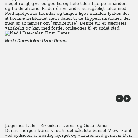
meget roligt, give os god tid og hele tiden hjælpe hinanden -
og holde afstand. Falder én vil andre uundgåeligt falde med.
Med hjælpende hænder og tungen lige i munden lykkes det
at komme helskindet ned i dalen til de klippeformationer, der
mest af alt minder om "smølfehuse".
Denne tur er særdeles
vanskelig og kan med fordel omlægges til et andet sted.
Ned i Due-dalen Uzun Deresi
Jægernes Dale - Kizicukurs Deresi og Güllü Derisi
Denne morgen køres vi ud til det såkaldte Sunset View-Point
ved sydsiden af Bozdag-bjerget og vandrer ned gennem Den