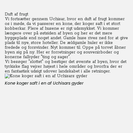
Duft af frugt
Vi fortsætter gennem Uchisar, hvor en duft af frugt kommer
os i møde, da vi passerer en kone, der koger saft i et stort
kobberkar.
Flere af husene er rigt udsmykket. Vi kommer
længere over på østsiden af byen og her er det mere
byggeplads end noget andet. Gamle huse rives ned for at give
plads til nye, store hoteller.
De ældgamle huler er ikke
fredede og forsvinder. Nyt kommer til. Oppe på torvet åbner
byen sig på ny. Her er forretninger og souvenirboder og
konerne falbyder "ting og sager".
Vi besøger "slottet" og bestiger det øverste af byen, hvor det
tyrkiske flag vejrer højest i hele områder og hvorfra der er
en fantastisk udsigt udover landskabet i alle retninger.
Kone koger saft i en af Uchisars gyder