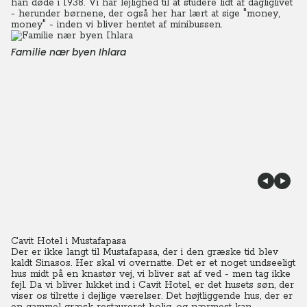
han døde i 1938. Vi har lejlighed til at studere lidt af dagliglivet
- herunder børnene, der også her har lært at sige "money,
money" - inden vi bliver hentet af minibussen.
Familie nær byen Ihlara
Cavit Hotel i Mustafapasa
Der er ikke langt til Mustafapasa, der i den græske tid blev
kaldt Sinasos. Her skal vi overnatte. Det er et noget undseeligt
hus midt på en knastør vej, vi bliver sat af ved - men tag ikke
fejl. Da vi bliver lukket ind i Cavit Hotel, er det husets søn, der
viser os tilrette i dejlige værelser. Det højtliggende hus, der er