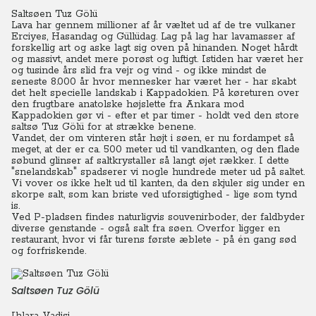
Saltsøen Tuz Gölü
Lava har gennem millioner af år væltet ud af de tre vulkaner
Erciyes, Hasandag og Güllüdag. Lag på lag har lavamasser af
forskellig art og aske lagt sig oven på hinanden. Noget hårdt
og massivt, andet mere porøst og luftigt. Istiden har været her
og tusinde års slid fra vejr og vind - og ikke mindst de
seneste 8.000 år hvor mennesker har været her - har skabt
det helt specielle landskab i Kappadokien. På køreturen over
den frugtbare anatolske højslette fra Ankara mod
Kappadokien gør vi - efter et par timer - holdt ved den store
saltsø Tuz Gölü for at strække benene.
Vandet, der om vinteren står højt i søen, er nu fordampet så
meget, at der er ca. 500 meter ud til vandkanten, og den flade
søbund glinser af saltkrystaller så langt øjet rækker. I dette
"snelandskab" spadserer vi nogle hundrede meter ud på saltet.
Vi vover os ikke helt ud til kanten, da den skjuler sig under en
skorpe salt, som kan briste ved uforsigtighed - lige som tynd
is.
Ved P-pladsen findes naturligvis souvenirboder, der faldbyder
diverse genstande - også salt fra søen. Overfor ligger en
restaurant, hvor vi får turens første æblete - på én gang sød
og forfriskende.
Saltsøen Tuz Gölü