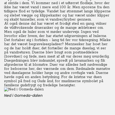
at skride i dem.
Vi kommer ned i et udtørret flodleje, hvor der
ikke har været vand i mere end 100 år. Men sporene fra den
tidligere flod er tydelige. Vandet har strømmet langs klipperne
og slebet vægge og klippekanter og har været under klipper
og skabt tunneller, som vi vandrer/kryber gennem.
At også denne dal har været et frodigt sted en gang, vidner
de vildtvoksende drueranker og de mange æbletræer om.
Men også de huler som vi møder undervejs. Ingen ved
hvorfor eller hvem, der har startet udgravningen af hulerne.
Det fortaber sig i fortiden - lang tid før vor tidsregning. Måske
har det været begravelsespladser?
Mennesker har boet her
og de har holdt duer, det fortæller de mange dueslag, vi ser
på vandreturen. Duerne blev brugt som postmeddelere
(brevduer) og føde, men mest af alt var deres møg uvurderlig.
Duegødningen blev indsamlet, spredt på lavamarken og fik
afgrøderne til at blomstre. Duer var således helt nødvendige
for beboerne her, der værnede om dem.
Rødmalede mønstre
ved dueslagene holder høge og andre rovfugle væk.
Duerne
havde også en anden betydning. For de kristne var duen
symbol på fred og Guds ånd, for muslimerne symbolet på
familiens gudsfrygt og fredelige hensigter.
Ned i Gomeda-dalen