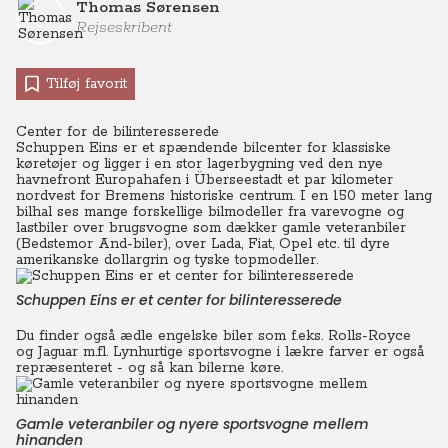
Thomas Sørensen
Rejseskribent
Tilføj favorit
Center for de bilinteresserede
Schuppen Eins er et spændende bilcenter for klassiske
køretøjer og ligger i en stor lagerbygning ved den nye
havnefront Europahafen i Überseestadt et par kilometer
nordvest for Bremens historiske centrum. I en 150 meter lang
bilhal ses mange forskellige bilmodeller fra varevogne og
lastbiler over brugsvogne som dækker gamle veteranbiler
(Bedstemor And-biler), over Lada, Fiat, Opel etc. til dyre
amerikanske dollargrin og tyske topmodeller.
Schuppen Eins er et center for bilinteresserede
Du finder også ædle engelske biler som f.eks. Rolls-Royce
og Jaguar m.fl. Lynhurtige sportsvogne i lækre farver er også
repræsenteret - og så kan bilerne køre.
Gamle veteranbiler og nyere sportsvogne mellem
hinanden