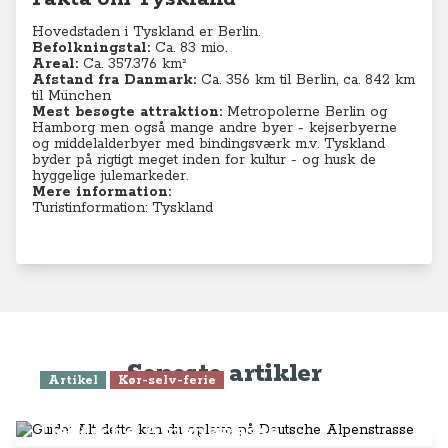
Hovedstaden i Tyskland er Berlin.
Befolkningstal:
Ca. 83 mio.
Areal:
Ca. 357.376 km²
Afstand fra Danmark:
Ca. 356 km til Berlin, ca. 842 km
til München
Mest besøgte attraktion:
Metropolerne Berlin og
Hamborg men også mange andre byer - kejserbyerne
og middelalderbyer med bindingsværk m.v. Tyskland
byder på rigtigt meget inden for kultur - og husk de
hyggelige julemarkeder.
Mere information:
Turistinformation: Tyskland
Seneste artikler
Artikel
Kør-selv-ferie
Guide: Alt dette kan du opleve på
Deutsche Alpenstrasse