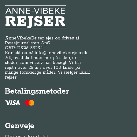
Anne-Vibeke Rejser
AnneVibekeRejser ejes og drives af
Rejsejournalisten ApS
CVR: DK
26185254
Kontakt os på
info@annevibekerejser.dk
Alt, hvad du finder her på siden, er
steder, som vi selv har besøgt. Vi har
rejst i over 25 år i over 100 lande på
mange forskellige måder. Vi sælger IKKE
rejser.
Betalingsmetoder
Genveje
Om os / kontakt