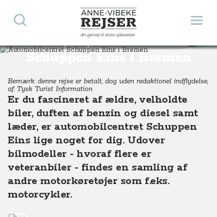
Søg
Åbn 
Anne-Vibeke Rejser
din genvej til store oplevelser
Automobilcentret
Destinationer
Europa
Tyskland
Automobilcentret Schuppen Eins i Bremen, Nordtyskland
Schuppen Eins i Bremen
Bemærk: denne rejse er betalt, dog uden redaktionel indflydelse,
af: Tysk Turist Information
Er du fascineret af ældre, velholdte
biler, duften af benzin og diesel samt
læder, er automobilcentret Schuppen
Eins lige noget for dig. Udover
bilmodeller - hvoraf flere er
veteranbiler - findes en samling af
andre motorkøretøjer som f.eks.
motorcykler.