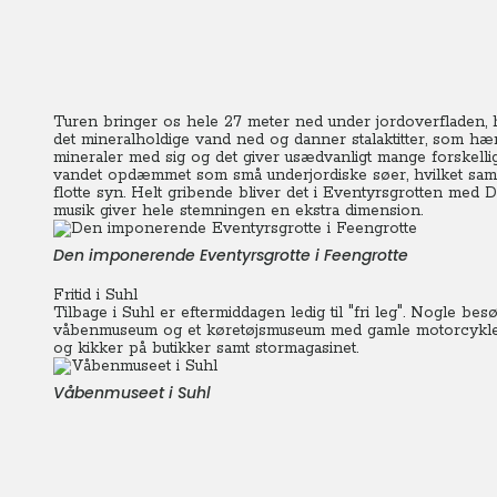
Turen bringer os hele 27 meter ned under jordoverfladen, 
det mineralholdige vand ned og danner stalaktitter, som hæn
mineraler med sig og det giver usædvanligt mange forskelli
vandet opdæmmet som små underjordiske søer, hvilket sam
flotte syn. Helt gribende bliver det i Eventyrsgrotten med D
musik giver hele stemningen en ekstra dimension.
Den imponerende Eventyrsgrotte i Feengrotte
Fritid i Suhl
Tilbage i Suhl er eftermiddagen ledig til "fri leg". Nogle b
våbenmuseum og et køretøjsmuseum med gamle motorcykler
og kikker på butikker samt stormagasinet.
Våbenmuseet i Suhl