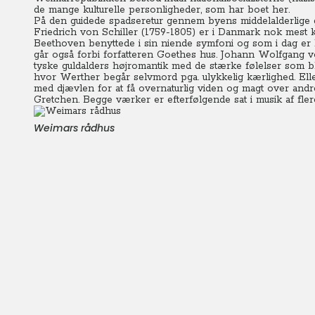
de mange kulturelle personligheder, som har boet her.
På den guidede spadseretur gennem byens middelalderlige ga
Friedrich von Schiller (1759-1805) er i Danmark nok mest k
Beethoven benyttede i sin niende symfoni og som i dag er E
går også forbi forfatteren Goethes hus. Johann Wolfgang
tyske guldalders højromantik med de stærke følelser som b
hvor Werther begår selvmord pga. ulykkelig kærlighed.
Ell
med djævlen for at få overnaturlig viden og magt over and
Gretchen. Begge værker er efterfølgende sat i musik af fle
Weimars rådhus