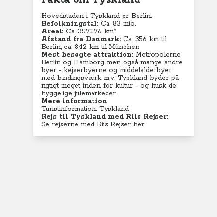
Fakta om Tyskland
Hovedstaden i Tyskland er Berlin.
Befolkningstal:
Ca. 83
mio.
Areal:
Ca. 357.376 km²
Afstand fra Danmark:
Ca. 356 km til
Berlin, ca. 842 km til München
Mest besøgte attraktion:
Metropolerne
Berlin og Hamborg men også mange andre
byer - kejserbyerne og middelalderbyer
med bindingsværk m.v. Tyskland byder på
rigtigt meget inden for kultur - og husk de
hyggelige julemarkeder.
Mere information:
Turistinformation: Tyskland
Rejs til Tyskland med Riis Rejser:
Se rejserne med Riis Rejser her