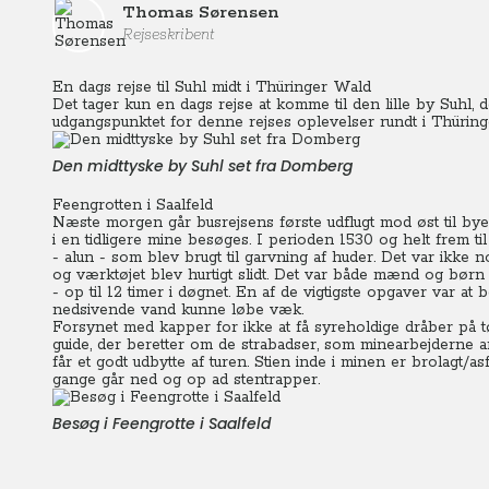
Thomas Sørensen
Rejseskribent
En dags rejse til Suhl midt i Thüringer Wald
Det tager kun en dags rejse at komme til den lille by Suhl, 
udgangspunktet for denne rejses oplevelser rundt i Thüring
Den midttyske by Suhl set fra Domberg
Feengrotten i Saalfeld
Næste morgen går busrejsens første udflugt mod øst til by
i en tidligere mine besøges. I perioden 1530 og helt frem til
- alun - som blev brugt til garvning af huder.
Det var ikke n
og værktøjet blev hurtigt slidt. Det var både mænd og bør
- op til 12 timer i døgnet. En af de vigtigste opgaver var a
nedsivende vand kunne løbe væk.
Forsynet med kapper for ikke at få syreholdige dråber på tø
guide, der beretter om de strabadser, som minearbejderne a
får et godt udbytte af turen. Stien inde i minen er brolagt/as
gange går ned og op ad stentrapper.
Besøg i Feengrotte i Saalfeld