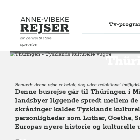
Tv-progr
Anne-Vibeke Rejser
din genvej til store
oplevelser
Destinationer
Europa
Tyskland
Thüringen - Tysk
Thüri
Bemærk: denne rejse er betalt, dog uden redaktionel indflydels
Denne busrejse går til Thüringen i M
landsbyer liggende spredt mellem de
skråninger kaldes Tysklands kulturell
personligheder som Luther, Goethe, Sch
Europas nyere historie og kulturelle 