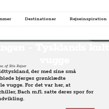
ammer
Destinationer
Rejseinspiration
lands kulturelle vugge
ngen - Tysklands kult
vugge
e, af: Riis Rejser
idttyskland, der med sine små
 bløde bjerges grønklædte
e vugge. For det var her, at
iller, Bach m.fl. satte deres spor for
udvikling.