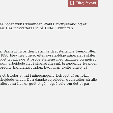
Tilføj favorit
der ligger midt i Thüringer Wald i Midttyskland og er
en. Her indkvarteres vi på Hotel Thüringen.
en Saalfeld, hvor den berømte drypstenshule Feengrotten
 1850 blev her gravet efter syreholdige mineraler i skifer
oget let arbejde at bryde stenene med hammer og mejsel
n som arbejdede her i skæret fra små brændende lyskilder
t beregne hældningsgraden, hvor man skulle grave, så
jet, træder vi ind i minegangene ledsaget af en lokal
rbejdede under. Den danske rejseleder oversætter, så alle
falteret, så her er godt at gå - også selv om det et par