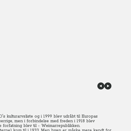
 kulturarvsliste og i 1999 blev udråbt til Europas
serrige, men i forbindelse med freden i 1918 blev
 forfatning blev til - Weimarrepublikken.
isterne) kom til i 1933. Men byen er måske mere kendt for