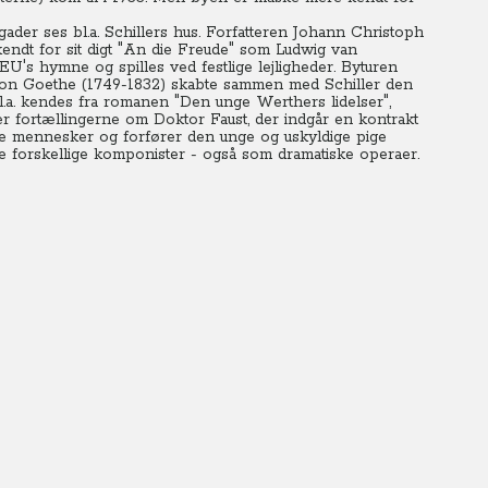
der ses bl.a. Schillers hus. Forfatteren Johann Christoph
endt for sit digt "An die Freude" som Ludwig van
U's hymne og spilles ved festlige lejligheder. Byturen
 von Goethe (1749-1832) skabte sammen med Schiller den
l.a. kendes fra romanen "Den unge Werthers lidelser",
er fortællingerne om Doktor Faust, der indgår en kontrakt
re mennesker og forfører den unge og uskyldige pige
re forskellige komponister - også som dramatiske operaer.