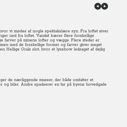
hvor vi mødes af nogle spektakulære syn.
Fra loftet siver
ger ned fra loftet. Vandet bærer flere forskellige
ge farver på minens lofter og vægge. Flere steder er
men med de forskellige former og farver giver meget
en Hellige Grals slot, hvor et lysshow ledsaget af dejlig
esøger de nærliggende museer, der både omfatter et
 og biler. Andre spadserer en tur på byens hovedgade