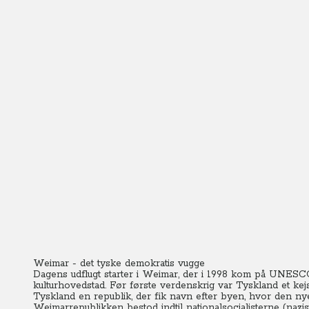
Weimar - det tyske demokratis vugge
Dagens udflugt starter i Weimar, der i 1998 kom på UNESCO's
kulturhovedstad. Før første verdenskrig var Tyskland et kej
Tyskland en republik, der fik navn efter byen, hvor den nye
Weimarrepublikken bestod indtil nationalsocialisterne (naz