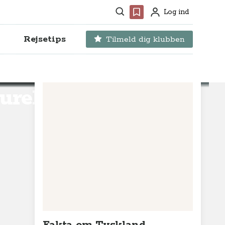
Søg
Favoritter
Log ind
Profil
Rejsetips
Tilmeld dig klubben
urelle