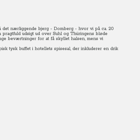
 det nærliggende bjerg - Domberg - hvor vi på ca. 20
 en pragtfuld udsigt ud over Suhl og Thüringens bløde
e beværtninger for at få skyllet halsen, mens vi
k tysk buffet i hotellets spisesal, der inkluderer en drik