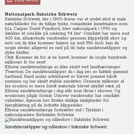
Tilføj favorit
Nationalpark Saksiske Schweiz
Saksiske Schweiz, der i 1800-årene var et yndet sted at male
naturbilleder for de tidlige tyske, romantiske kunstmalere som.
bl.a. Casper David Friedrich, blev nationalpark i 1990 og
dækker et område på omkring 94 km². Området har mere end
400 km. afmærkede vandrestier gennem klippefyldt skov og
selv om du ikke kommer højere op end 556 moh. kan du
nogle steder alligevel se ned på de høje sandstensklipper og
dybe kløfter.
Citat: Kommer du for at se havet, kommer du nogle hundrede
millioner år for sent!
Elbens sandstensbjerge er ikke skabt ved landhævninger.
Tværtom. De sandstensklipper du i dag ser, er faktisk gammel
havbund. Sand under urtidshavet er blevet presset hårdt
sammen og har skabt stabile sandsten. Gennem millioner af
års erosion er mere blødt materiale blevet skyllet væk, så
Elbens sandstensbjerge i dag står som tårne i skoven. Og
erosionen pågår fortsat. Udover vandreruter har området
cykelstier, ligesom her findes utallige muligheder for
bjergklatring på de lodrette klippesider.
Elbens sandstensbjerge fortsætter ind i Tjekkiet i
nationalparken Bøhmiske Schweiz.
Sandstensklipper og nåleskov i Saksiske Schweiz