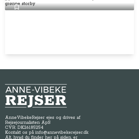
Anne-Vibeke Rejser
AnneVibekeRejser ejes og drives af
Rejsejournalisten ApS
CVR: DK
26185254
Kontakt os på
info@annevibekerejser.dk
Alt, hvad du finder her på siden, er