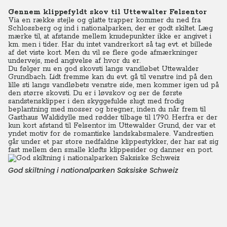
Gennem klippefyldt skov til Uttewalter Felsentor
Via en række stejle og glatte trapper kommer du ned fra
Schlossberg og ind i nationalparken, der er godt skiltet. Læg
mærke til, at afstande mellem knudepunkter ikke er angivet i
km. men i tider. Har du intet vandrerkort så tag evt. et billede
af det viste kort. Men du vil se flere gode afmærkninger
undervejs, med angivelse af hvor du er.
Du følger nu en god skovsti langs vandløbet Uttewalder
Grundbach. Lidt fremme kan du evt. gå til venstre ind på den
lille sti langs vandløbets venstre side, men kommer igen ud på
den større skovsti. Du er i løvskov og ser de første
sandstensklipper i den skyggefulde slugt med frodig
beplantning med mosser og bregner, inden du når frem til
Gasthaus Waldidylle med rødder tilbage til 1790. Herfra er der
kun kort afstand til Felsentor im Uttewalder Grund, der var et
yndet motiv for de romantiske landskabsmalere. Vandrestien
går under et par store nedfaldne klippestykker, der har sat sig
fast mellem den smalle kløfts klippesider og danner en port.
God skiltning i nationalparken Saksiske Schweiz