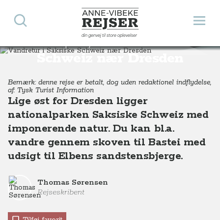
Søg
Åbn 
Anne-Vibeke Rejser
din genvej til store oplevelser
Vandretur i Saksiske
Destinationer
Europa
Tyskland
Vandretur i Saksiske Schweiz nær Dresden
Schweiz nær Dresden
Bemærk: denne rejse er betalt, dog uden redaktionel indflydelse,
af: Tysk Turist Information
Lige øst for Dresden ligger
nationalparken Saksiske Schweiz med
imponerende natur. Du kan bl.a.
vandre gennem skoven til Bastei med
udsigt til Elbens sandstensbjerge.
Thomas Sørensen
Rejseskribent