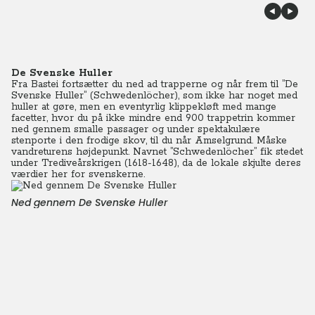
De Svenske Huller
Fra Bastei fortsætter du ned ad trapperne og når frem til ”De
Svenske Huller” (Schwedenlöcher), som ikke har noget med
huller at gøre, men en eventyrlig klippekløft med mange
facetter, hvor du på ikke mindre end 900 trappetrin kommer
ned gennem smalle passager og under spektakulære
stenporte i den frodige skov, til du når Amselgrund. Måske
vandreturens højdepunkt. Navnet ”Schwedenlöcher” fik stedet
under Trediveårskrigen (1618-1648), da de lokale skjulte deres
værdier her for svenskerne.
Ned gennem De Svenske Huller