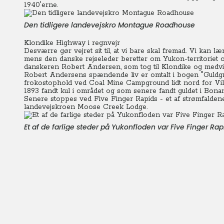
1940'erne.
Den tidligere landevejskro Montague Roadhouse
Klondike Highway i regnvejr
Desværre gør vejret sit til, at vi bare skal fremad. Vi kan l
mens den danske rejseleder beretter om Yukon-territoriet
danskeren Robert Andersen, som tog til Klondike og medvirke
Robert Andersens spændende liv er omtalt i bogen "Guldgr
frokostophold ved Coal Mine Campground lidt nord for Vil
1893 fandt kul i området og som senere fandt guldet i Bon
Senere stoppes ved Five Finger Rapids - et af strømfalde
landevejskroen Moose Creek Lodge.
Et af de farlige steder på Yukonfloden var Five Finger Rap