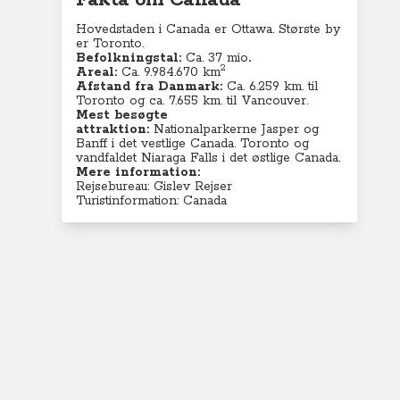
Fakta om Canada
Hovedstaden i Canada er Ottawa. Største by
er Toronto.
Befolkningstal:
Ca. 37 mio
.
2
Areal:
Ca. 9.984.670
km
Afstand fra Danmark:
Ca. 6.259 km. til
Toronto og ca. 7.655 km. til Vancouver.
Mest besøgte
attraktion:
Nationalparkerne Jasper og
Banff i det vestlige Canada. Toronto og
vandfaldet Niaraga Falls i det østlige Canada.
Mere information:
Rejsebureau: Gislev Rejser
Turistinformation: Canada