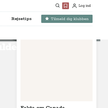
Søg
Favoritter
Log ind
Profil
Rejsetips
Tilmeld dig klubben
ldet i