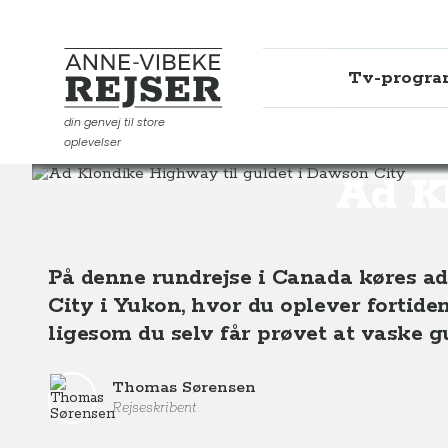
Tv-progr
Anne-Vibeke Rejser
din genvej til store
oplevelser
Destinationer
Nordamerika
Canada
Ad Klondike
Ad Kl
På denne rundrejse i Canada køres 
City i Yukon, hvor du oplever fortide
ligesom du selv får prøvet at vaske gu
Thomas Sørensen
Rejseskribent