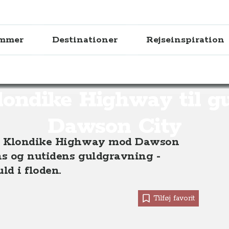
ammer
Destinationer
Rejseinspiration
 Highway til guldet i Dawson City, Yukon, Canada
ondike Highway til gu
Dawson City
ad Klondike Highway mod Dawson
ns og nutidens guldgravning -
ld i floden.
Tilføj favorit