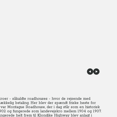
kroer - såkaldte roadhouses - hvor de rejsende med
klækkelig betaling. Her blev der spændt friske heste for
 var Montague Roadhouse, der i dag står som en historisk
 i 1902 og fungerede som landevejskro mellem 1904 og 1907.
ngerede helt frem til Klondike Highway blev anlagt i