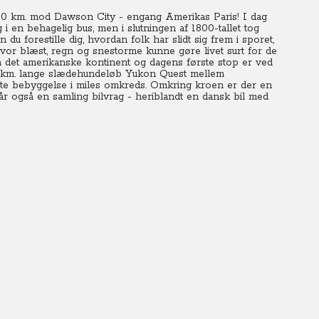
0 km. mod Dawson City - engang Amerikas Paris! I dag
 en behagelig bus, men i slutningen af 1800-tallet tog
u forestille dig, hvordan folk har slidt sig frem i sporet,
vor blæst, regn og snestorme kunne gøre livet surt for de
å det amerikanske kontinent og dagens første stop er ved
35 km. lange slædehundeløb Yukon Quest mellem
te bebyggelse i miles omkreds. Omkring kroen er der en
år også en samling bilvrag - heriblandt en dansk bil med