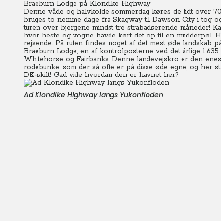
Braeburn Lodge på Klondike Highway
Denne våde og halvkolde sommerdag køres de lidt over 70
bruges to nemme dage fra Skagway til Dawson City i tog og i
turen over bjergene mindst tre strabadserende måneder! Kan d
hvor heste og vogne havde kørt det op til en mudderpøl. H
rejsende. På ruten findes noget af det mest øde landskab p
Braeburn Lodge, en af kontrolposterne ved det årlige 1.6
Whitehorse og Fairbanks. Denne landevejskro er den enes
rodebunke, som der så ofte er på disse øde egne, og her st
DK-skilt! Gad vide hvordan den er havnet her?
Ad Klondike Highway langs Yukonfloden