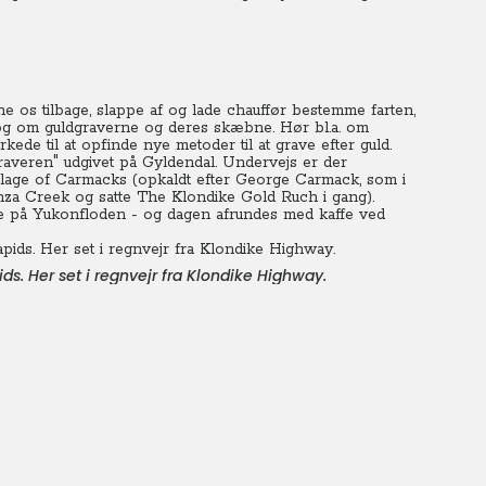
æne os tilbage, slappe af og lade chauffør bestemme farten,
 og om guldgraverne og deres skæbne. Hør bl.a. om
de til at opfinde nye metoder til at grave efter guld.
averen" udgivet på Gyldendal. Undervejs er der
lage of Carmacks (opkaldt efter George Carmack, som i
anza Creek og satte The Klondike Gold Ruch i gang).
ne på Yukonfloden - og dagen afrundes med kaffe ved
ids. Her set i regnvejr fra Klondike Highway.