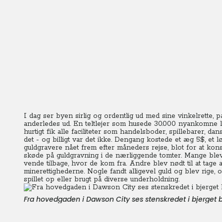
I dag ser byen sirlig og ordentlig ud med sine vinkelrette, 
anderledes ud. En teltlejer som husede 30.000 nyankomne 
hurtigt fik alle faciliteter som handelsboder, spillebarer, da
det - og billigt var det ikke. Dengang kostede et æg 5$, et
guldgravere nået frem efter måneders rejse, blot for at kons
skøde på guldgravning i de nærliggende tomter. Mange blev d
vende tilbage, hvor de kom fra. Andre blev nødt til at tag
minerettighederne. Nogle fandt alligevel guld og blev rige, 
spillet op eller brugt på diverse underholdning.
Fra hovedgaden i Dawson City ses stenskredet i bjerget