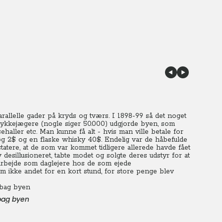
parallelle gader på kryds og tværs. I 1898-99 så det noget
lykkejægere (nogle siger 50.000) udgjorde byen, som
nsehaller etc. Man kunne få alt - hvis man ville betale for
 løg 2$ og en flaske whisky 40$. Endelig var de håbefulde
tatere, at de som var kommet tidligere allerede havde fået
esillusioneret, tabte modet og solgte deres udstyr for at
e arbejde som daglejere hos de som ejede
om ikke andet for en kort stund, for store penge blev
 bag byen