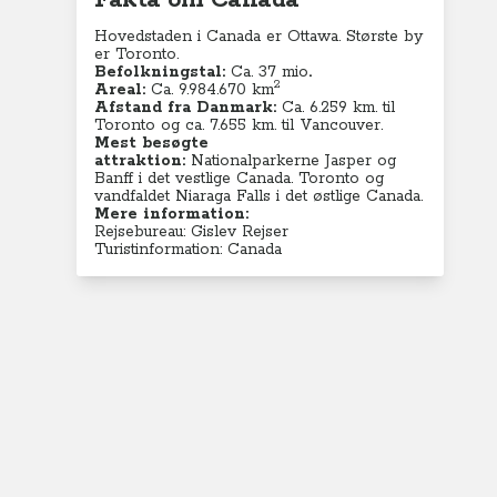
Fakta om Canada
Hovedstaden i Canada er Ottawa. Største by
er Toronto.
Befolkningstal:
Ca. 37 mio
.
2
Areal:
Ca. 9.984.670
km
Afstand fra Danmark:
Ca. 6.259 km. til
Toronto og ca. 7.655 km. til Vancouver.
Mest besøgte
attraktion:
Nationalparkerne Jasper og
Banff i det vestlige Canada. Toronto og
vandfaldet Niaraga Falls i det østlige Canada.
Mere information:
Rejsebureau: Gislev Rejser
Turistinformation: Canada