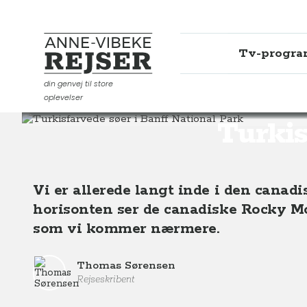
Tv-progr
Anne-Vibeke Rejser
din genvej til store
oplevelser
Destinationer
Nordamerika
Canada
Turkisfarve
Turkis
Vi er allerede langt inde i den canadi
horisonten ser de canadiske Rocky M
som vi kommer nærmere.
Thomas Sørensen
Rejseskribent