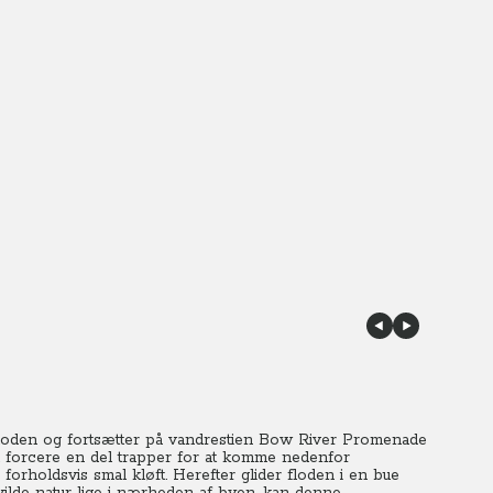
floden og fortsætter på vandrestien Bow River Promenade
al forcere en del trapper for at komme nedenfor
orholdsvis smal kløft. Herefter glider floden i en bue