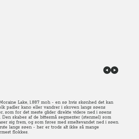
 Moraine Lake, 1.887 moh - en sø hvis skønhed det kan
folk padler kano eller vandrer i skoven langs søens
r, som for det meste glider direkte videre ned i søens
e. Den skabes af de bittesmå segmenter (stenmel) som
maser sig frem, og som føres med smeltevandet ned i søen.
 rute langs søen - her er trods alt ikke så mange
mest flokkes.