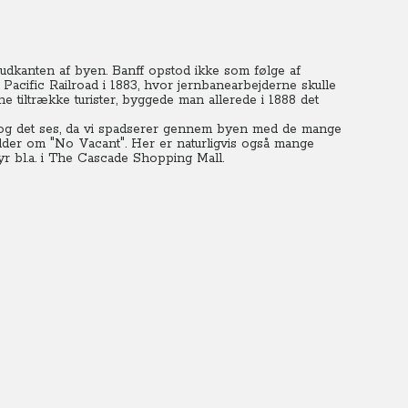
i udkanten af byen. Banff opstod ikke som følge af
acific Railroad i 1883, hvor jernbanearbejderne skulle
e tiltrække turister, byggede man allerede i 1888 det
 og det ses, da vi spadserer gennem byen med de mange
elder om "No Vacant". Her er naturligvis også mange
yr bl.a. i The Cascade Shopping Mall.