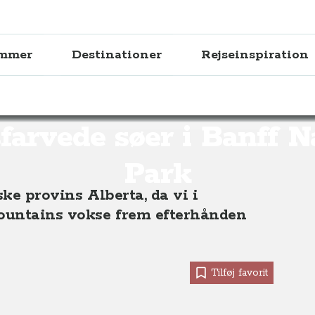
ammer
Destinationer
Rejseinspiration
de søer i Banff National Park, Alberta, Vestcanada
farvede søer i Banff N
Park
ske provins Alberta, da vi i
ountains vokse frem efterhånden
Tilføj favorit