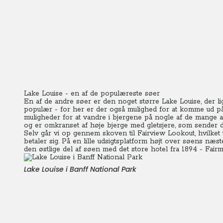
Lake Louise - en af de populæreste søer
En af de andre søer er den noget større Lake Louise, der l
populær - for her er der også mulighed for at komme ud på 
muligheder for at vandre i bjergene på nogle af de mange anl
og er omkranset af høje bjerge med gletsjere, som sender d
Selv går vi op gennem skoven til Fairview Lookout, hvilket 
betaler sig. På en lille udsigtsplatform højt over søens næs
den østlige del af søen med det store hotel fra 1894 - Fair
Lake Louise i Banff National Park