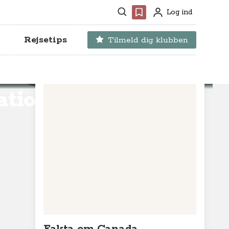
Søg
Favoritter
Log ind
Profil
Rejsetips
Tilmeld dig klubben
ational