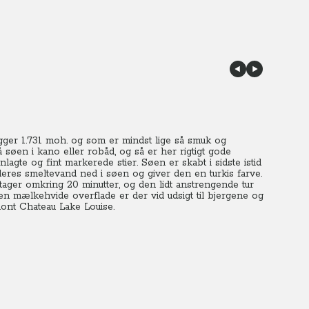
igger 1.731 moh. og som er mindst lige så smuk og
søen i kano eller robåd, og så er her rigtigt gode
agte og fint markerede stier. Søen er skabt i sidste istid
eres smeltevand ned i søen og giver den en turkis farve.
tager omkring 20 minutter, og den lidt anstrengende tur
ten mælkehvide overflade er der vid udsigt til bjergene og
mont Chateau Lake Louise.