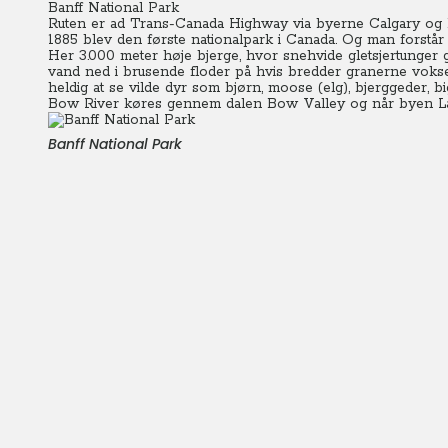
Banff National Park
Ruten er ad Trans-Canada Highway via byerne Calgary og Ban
1885 blev den første nationalpark i Canada. Og man forstår 
Her 3.000 meter høje bjerge, hvor snehvide gletsjertunger 
vand ned i brusende floder på hvis bredder granerne vokse
heldig at se vilde dyr som bjørn, moose (elg), bjerggeder, b
Bow River køres gennem dalen Bow Valley og når byen La
Banff National Park