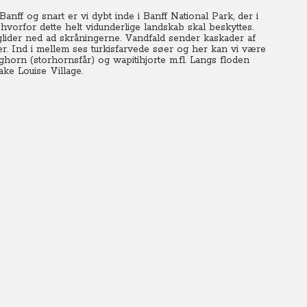
ff og snart er vi dybt inde i Banff National Park, der i
hvorfor dette helt vidunderlige landskab skal beskyttes.
glider ned ad skråningerne. Vandfald sender kaskader af
r. Ind i mellem ses turkisfarvede søer og her kan vi være
ighorn (storhornsfår) og wapitihjorte m.fl. Langs floden
ke Louise Village.