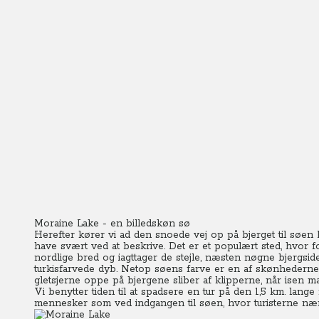
Moraine Lake - en billedskøn sø
Herefter kører vi ad den snoede vej op på bjerget til søen
have svært ved at beskrive. Det er et populært sted, hvor 
nordlige bred og iagttager de stejle, næsten nøgne bjergside
turkisfarvede dyb. Netop søens farve er en af skønhedern
gletsjerne oppe på bjergene sliber af klipperne, når isen 
Vi benytter tiden til at spadsere en tur på den 1,5 km. lange
mennesker som ved indgangen til søen, hvor turisterne nær