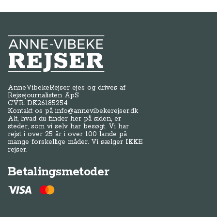
Anne-Vibeke Rejser
AnneVibekeRejser ejes og drives af
Rejsejournalisten ApS
CVR: DK
26185254
Kontakt os på
info@annevibekerejser.dk
Alt, hvad du finder her på siden, er
steder, som vi selv har besøgt. Vi har
rejst i over 25 år i over 100 lande på
mange forskellige måder. Vi sælger IKKE
rejser.
Betalingsmetoder