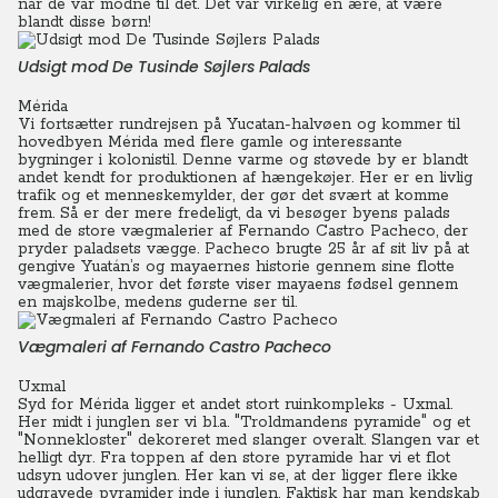
når de var modne til det. Det var virkelig en ære, at være
blandt disse børn!
Udsigt mod De Tusinde Søjlers Palads
Mérida
Vi fortsætter rundrejsen på Yucatan-halvøen og kommer til
hovedbyen Mérida med flere gamle og interessante
bygninger i kolonistil. Denne varme og støvede by er blandt
andet kendt for produktionen af hængekøjer. Her er en livlig
trafik og et menneskemylder, der gør det svært at komme
frem. Så er der mere fredeligt, da vi besøger byens palads
med de store vægmalerier af Fernando Castro Pacheco, der
pryder paladsets vægge. Pacheco brugte 25 år af sit liv på at
gengive Yuatán’s og mayaernes historie gennem sine flotte
vægmalerier, hvor det første viser mayaens fødsel gennem
en majskolbe, medens guderne ser til.
Vægmaleri af Fernando Castro Pacheco
Uxmal
Syd for Mérida ligger et andet stort ruinkompleks - Uxmal.
Her midt i junglen ser vi bl.a. "Troldmandens pyramide" og et
"Nonnekloster" dekoreret med slanger overalt. Slangen var et
helligt dyr. Fra toppen af den store pyramide har vi et flot
udsyn udover junglen. Her kan vi se, at der ligger flere ikke
udgravede pyramider inde i junglen. Faktisk har man kendskab