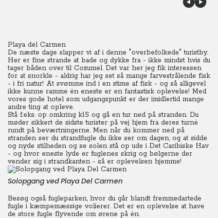
Playa del Carmen
De næste dage slapper vi af i denne "overbefolkede" turistby.
Her er fine strande at bade og dykke fra - ikke mindst hvis du
tager båden over til Cozumel. Det var her jeg fik interessen
for at snorkle - aldrig har jeg set så mange farvestrålende fisk
- i fri natur! At svømme ind i en stime af fisk - og så alligevel
ikke kunne ramme én eneste er en fantastisk oplevelse! Med
vores gode hotel som udgangspunkt er der imidlertid mange
andre ting at opleve.
Stå f.eks. op omkring kl.5 og gå en tur ned på stranden. Du
møder sikkert de sidste turister på vej hjem fra deres turné
rundt på beværtningerne. Men når du kommer ned på
stranden ser du strandfugle du ikke ser om dagen, og at sidde
og nyde stilheden og se solen stå op ude i Det Caribiske Hav
- og hvor eneste lyde er fuglenes skrig og bølgerne der
vender sig i strandkanten - så er oplevelsen hjemme!
Solopgang ved Playa Del Carmen
Besøg også fugleparken, hvor du går blandt fremmedartede
fugle i kæmpemæssige volierer. Det er en oplevelse at have
de store fugle flyvende om ørene på én.