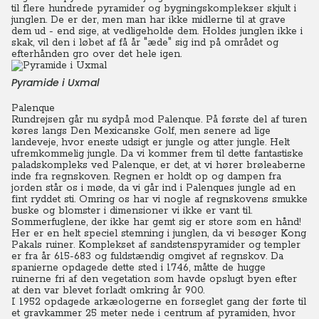
til flere hundrede pyramider og bygningskomplekser skjult i
junglen. De er der, men man har ikke midlerne til at grave
dem ud - end sige, at vedligeholde dem. Holdes junglen ikke i
skak, vil den i løbet af få år "æde" sig ind på området og
efterhånden gro over det hele igen.
Pyramide i Uxmal
Palenque
Rundrejsen går nu sydpå mod Palenque. På første del af turen
køres langs Den Mexicanske Golf, men senere ad lige
landeveje, hvor eneste udsigt er jungle og atter jungle. Helt
ufremkommelig jungle. Da vi kommer frem til dette fantastiske
paladskompleks ved Palenque, er det, at vi hører brøleaberne
inde fra regnskoven. Regnen er holdt op og dampen fra
jorden står os i møde, da vi går ind i Palenques jungle ad en
fint ryddet sti. Omring os har vi nogle af regnskovens smukke
buske og blomster i dimensioner vi ikke er vant til.
Sommerfuglene, der ikke har gemt sig er store som en hånd!
Her er en helt speciel stemning i junglen, da vi besøger Kong
Pakals ruiner. Komplekset af sandstenspyramider og templer
er fra år 615-683 og fuldstændig omgivet af regnskov. Da
spanierne opdagede dette sted i 1746, måtte de hugge
ruinerne fri af den vegetation som havde opslugt byen efter
at den var blevet forladt omkring år 900.
I 1952 opdagede arkæologerne en forseglet gang der førte til
et gravkammer 25 meter nede i centrum af pyramiden, hvor