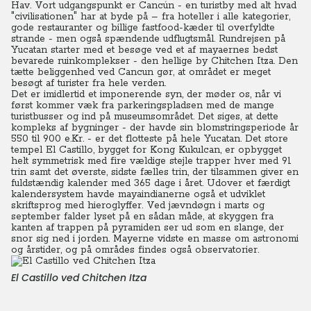
Hav. Vort udgangspunkt er Cancún - en turistby med alt hvad
"civilisationen" har at byde på – fra hoteller i alle kategorier,
gode restauranter og billige fastfood-kæder til overfyldte
strande - men også spændende udflugtsmål. Rundrejsen på
Yucatan starter med et besøge ved et af mayaernes bedst
bevarede ruinkomplekser - den hellige by Chitchen Itza. Den
tætte beliggenhed ved Cancun gør, at området er meget
besøgt af turister fra hele verden.
Det er imidlertid et imponerende syn, der møder os, når vi
først kommer væk fra parkeringspladsen med de mange
turistbusser og ind på museumsområdet. Det siges, at dette
kompleks af bygninger - der havde sin blomstringsperiode år
550 til 900 e.Kr. - er det flotteste på hele Yucatan. Det store
tempel El Castillo, bygget for Kong Kukulcan, er opbygget
helt symmetrisk med fire vældige stejle trapper hver med 91
trin samt det øverste, sidste fælles trin, der tilsammen giver en
fuldstændig kalender med 365 dage i året. Udover et færdigt
kalendersystem havde mayaindianerne også et udviklet
skriftsprog med hieroglyffer. Ved jævndøgn i marts og
september falder lyset på en sådan måde, at skyggen fra
kanten af trappen på pyramiden ser ud som en slange, der
snor sig ned i jorden. Mayerne vidste en masse om astronomi
og årstider, og på områdes findes også observatorier.
El Castillo ved Chitchen Itza