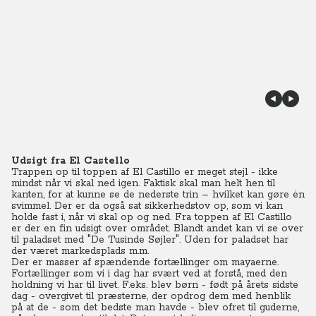
Udsigt fra El Castello
Trappen op til toppen af El Castillo er meget stejl - ikke
mindst når vi skal ned igen. Faktisk skal man helt hen til
kanten, for at kunne se de nederste trin – hvilket kan gøre én
svimmel. Der er da også sat sikkerhedstov op, som vi kan
holde fast i, når vi skal op og ned. Fra toppen af El Castillo
er der en fin udsigt over området. Blandt andet kan vi se over
til paladset med "De Tusinde Søjler". Uden for paladset har
der været markedsplads m.m.
Der er masser af spændende fortællinger om mayaerne.
Fortællinger som vi i dag har svært ved at forstå, med den
holdning vi har til livet. F.eks. blev børn - født på årets sidste
dag - overgivet til præsterne, der opdrog dem med henblik
på at de - som det bedste man havde - blev ofret til guderne,