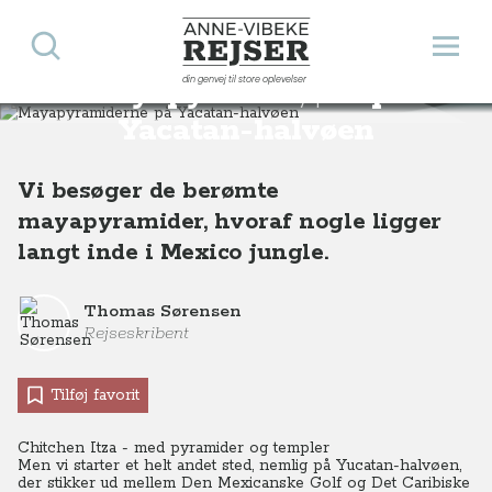
Søg
Åbn 
Anne-Vibeke Rejser
din genvej til store oplevelser
Mayapyramiderne på
Destinationer
Nordamerika
Mexico
Mayapyramiderne i Mexicos jungle
Yacatan-halvøen
Vi besøger de berømte
mayapyramider, hvoraf nogle ligger
langt inde i Mexico jungle.
Thomas Sørensen
Rejseskribent
Tilføj favorit
Chitchen Itza - med pyramider og templer
Men vi starter et helt andet sted, nemlig på Yucatan-halvøen,
der stikker ud mellem Den Mexicanske Golf og Det Caribiske