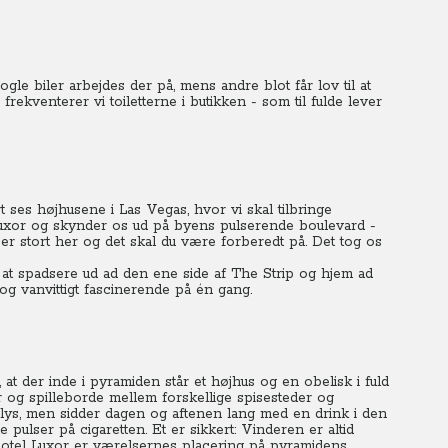
gle biler arbejdes der på, mens andre blot får lov til at
rekventerer vi toiletterne i butikken - som til fulde lever
ses højhusene i Las Vegas, hvor vi skal tilbringe
Luxor og skynder os ud på byens pulserende boulevard -
 er stort her og det skal du være forberedt på. Det tog os
r at spadsere ud ad den ene side af The Strip og hjem ad
og vanvittigt fascinerende på én gang.
at der inde i pyramiden står et højhus og en obelisk i fuld
 og spilleborde mellem forskellige spisesteder og
ys, men sidder dagen og aftenen lang med en drink i den
ulser på cigaretten. Et er sikkert: Vinderen er altid
å Hotel Luxor er værelsernes placering på pyramidens