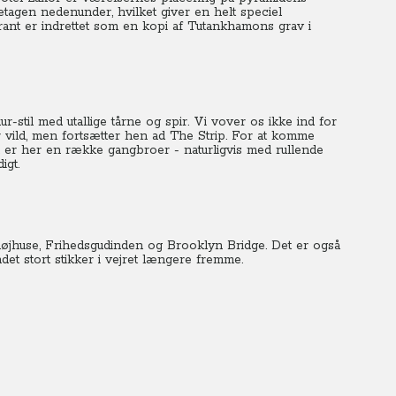
etagen nedenunder, hvilket giver en helt speciel
urant er indrettet som en kopi af Tutankhamons grav i
r-stil med utallige tårne og spir. Vi vover os ikke ind for
r vild, men fortsætter hen ad The Strip.
For at komme
er her en række gangbroer - naturligvis med rullende
igt.
jhuse, Frihedsgudinden og Brooklyn Bridge.
Det er også
det stort stikker i vejret længere fremme.