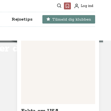
Søg
Favoritter
Log ind
Profil
Rejsetips
Tilmeld dig klubben
ver dem