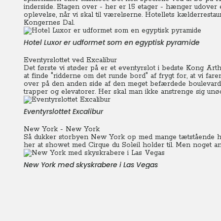
inderside. Etagen over - her er 15 etager - hænger udover 
oplevelse, når vi skal til værelserne. Hotellets kælderresta
Kongernes Dal.
Hotel Luxor er udformet som en egyptisk pyramide
Eventyrslottet ved Excalibur
Det første vi støder på er et eventyrslot i bedste Kong Arthu
at finde "ridderne om det runde bord" af frygt for, at vi fare
over på den anden side af den meget befærdede boulevard 
trapper og elevatorer. Her skal man ikke anstrenge sig unød
Eventyrslottet Excalibur
New York - New York
Så dukker storbyen New York op med mange tætstående hø
her at showet med Cirque du Soleil holder til. Men noget an
New York med skyskrabere i Las Vegas