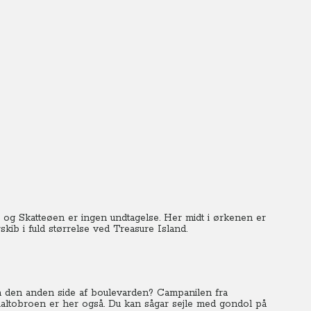
 og Skatteøen er ingen undtagelse. Her midt i ørkenen er
ib i fuld størrelse ved Treasure Island.
på den anden side af boulevarden?
Campanilen fra
ialtobroen er her også. Du kan sågar sejle med gondol på