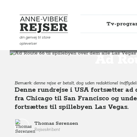
Tv-progr
Anne-Vibeke Rejser
din genvej til store
oplevelser
Destinationer
Nordamerika
USA
Ad Route 66 til 
Ad Rou
Bemærk: denne rejse er betalt, dog uden redaktionel indflydels
Denne rundrejse i USA fortsætter ad 
fra Chicago til San Francisco og unde
fortsættes til spillebyen Las Vegas.
Thomas Sørensen
Rejseskribent