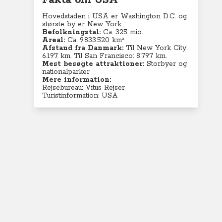
Fakta om USA
Hovedstaden i USA er Washington D.C. og
største by er New York.
Befolkningstal:
Ca. 325 mio.
Areal:
Ca. 9.833.520 km²
Afstand fra Danmark:
Til New York City:
6.197 km. Til San Francisco: 8.797 km.
Mest besøgte attraktioner:
Storbyer og
nationalparker
Mere information:
Rejsebureau: Vitus Rejser
Turistinformation: USA