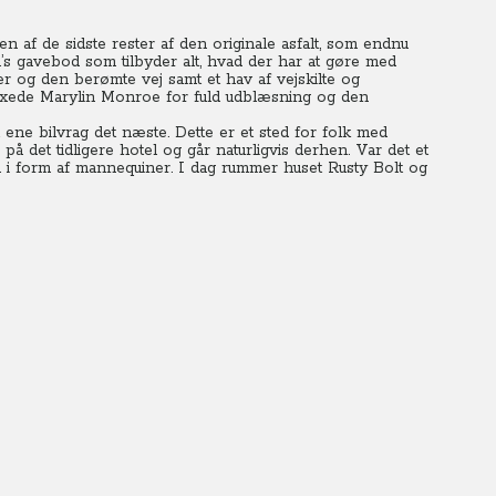
en af de sidste rester af den originale asfalt, som endnu
s gavebod som tilbyder alt, hvad der har at gøre med
rner og den berømte vej samt et hav af vejskilte og
exede Marylin Monroe for fuld udblæsning og den
 ene bilvrag det næste. Dette er et sted for folk med
på det tidligere hotel og går naturligvis derhen. Var det et
u i form af mannequiner.
I dag rummer huset Rusty Bolt og