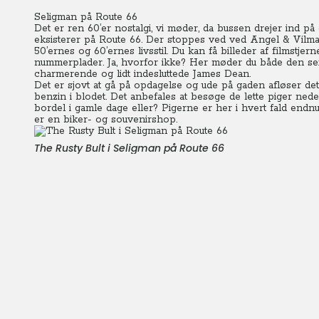
Seligman på Route 66
Det er ren 60’er nostalgi, vi møder, da bussen drejer ind på 
eksisterer på Route 66. Der stoppes ved ved Angel & Vilma’
50’ernes og 60’ernes livsstil. Du kan få billeder af filmstje
nummerplader. Ja, hvorfor ikke? Her møder du både den s
charmerende og lidt indesluttede James Dean.
Det er sjovt at gå på opdagelse og ude på gaden afløser det
benzin i blodet. Det anbefales at besøge de lette piger nede 
bordel i gamle dage eller? Pigerne er her i hvert fald endn
er en biker- og souvenirshop.
The Rusty Bult i Seligman på Route 66