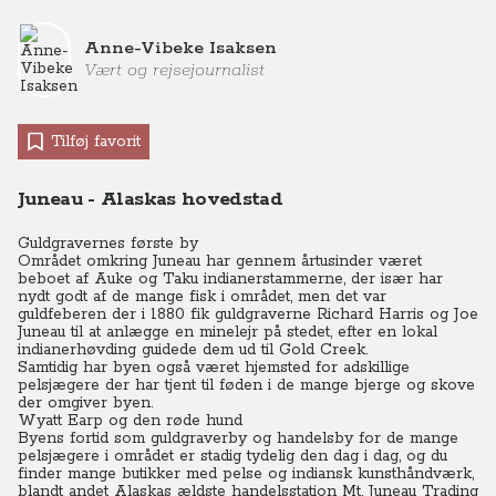
Anne-Vibeke Isaksen
Vært og rejsejournalist
Tilføj favorit
Juneau - Alaskas hovedstad
Guldgravernes første by
Området omkring Juneau har gennem årtusinder været
beboet af Auke og Taku indianerstammerne, der især har
nydt godt af de mange fisk i området, men det var
guldfeberen der i 1880 fik guldgraverne Richard Harris og Joe
Juneau til at anlægge en minelejr på stedet, efter en lokal
indianerhøvding guidede dem ud til Gold Creek.
Samtidig har byen også været hjemsted for adskillige
pelsjægere der har tjent til føden i de mange bjerge og skove
der omgiver byen.
Wyatt Earp og den røde hund
Byens fortid som guldgraverby og handelsby for de mange
pelsjægere i området er stadig tydelig den dag i dag, og du
finder mange butikker med pelse og indiansk kunsthåndværk,
blandt andet Alaskas ældste handelsstation Mt. Juneau Trading