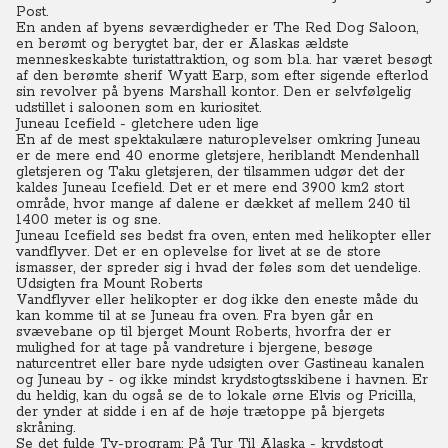
Post.
En anden af byens seværdigheder er The Red Dog Saloon,
en berømt og berygtet bar, der er Alaskas ældste
menneskeskabte turistattraktion, og som bl.a. har været besøgt
af den berømte sherif Wyatt Earp, som efter sigende efterlod
sin revolver på byens Marshall kontor. Den er selvfølgelig
udstillet i saloonen som en kuriositet.
Juneau Icefield - gletchere uden lige
En af de mest spektakulære naturoplevelser omkring Juneau
er de mere end 40 enorme gletsjere, heriblandt Mendenhall
gletsjeren og Taku gletsjeren, der tilsammen udgør det der
kaldes Juneau Icefield.
Det er et mere end 3900 km2 stort
område, hvor mange af dalene er dækket af mellem 240 til
1400 meter is og sne.
Juneau Icefield ses bedst fra oven, enten med helikopter eller
vandflyver. Det er en oplevelse for livet at se de store
ismasser, der spreder sig i hvad der føles som det uendelige.
Udsigten fra Mount Roberts
Vandflyver eller helikopter er dog ikke den eneste måde du
kan komme til at se Juneau fra oven.
Fra byen går en
svævebane op til bjerget Mount Roberts, hvorfra der er
mulighed for at tage på vandreture i bjergene, besøge
naturcentret eller bare nyde udsigten over Gastineau kanalen
og Juneau by - og ikke mindst krydstogtsskibene i havnen. Er
du heldig, kan du også se de to lokale ørne Elvis og Pricilla,
der ynder at sidde i en af de høje trætoppe på bjergets
skråning.
Se det fulde Tv-program: På Tur Til Alaska - krydstogt