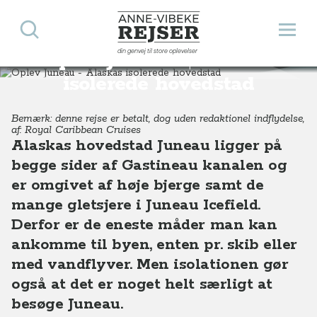
Søg
Åbn 
Anne-Vibeke Rejser
din genvej til store oplevelser
Oplev Juneau - Alaskas
Destinationer
Nordamerika
USA
Alaska
Oplev Juneau - Alaskas isolerede hovedstad
isolerede hovedstad
Bemærk: denne rejse er betalt, dog uden redaktionel indflydelse,
af: Royal Caribbean Cruises
Alaskas hovedstad Juneau ligger på
begge sider af Gastineau kanalen og
er omgivet af høje bjerge samt de
mange gletsjere i Juneau Icefield.
Derfor er de eneste måder man kan
ankomme til byen, enten pr. skib eller
med vandflyver. Men isolationen gør
også at det er noget helt særligt at
besøge Juneau.