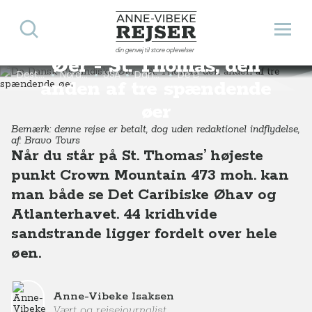
Søg
Åbn 
De Dansk Vestindiske
Anne-Vibeke Rejser
din genvej til store oplevelser
Øer - St. Thomas, den
Destinationer
Nordamerika
USA
Dansk Vestindien
De Dansk Vestindiske Øer - St. Thomas, den anden af tre spændende øer
anden af tre spændende
øer
Bemærk: denne rejse er betalt, dog uden redaktionel indflydelse,
af: Bravo Tours
Når du står på St. Thomas’ højeste
punkt Crown Mountain 473 moh. kan
man både se Det Caribiske Øhav og
Atlanterhavet. 44 kridhvide
sandstrande ligger fordelt over hele
øen.
Anne-Vibeke Isaksen
Vært og rejsejournalist