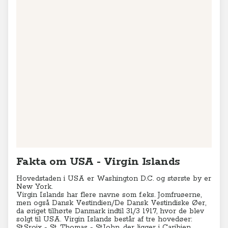
Fakta om USA - Virgin Islands
Hovedstaden i USA er Washington D.C. og største by er
New York.
Virgin Islands har flere navne som f.eks. Jomfruøerne,
men også Dansk Vestindien/De Dansk Vestindiske Øer,
da øriget tilhørte Danmark indtil 31/3 1917, hvor de blev
solgt til USA. Virgin Islands består af tre hovedøer:
St.Sroix - St. Thomas - St.John, der ligger i Caribien.