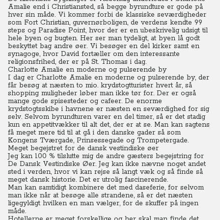
Amalie end i Christiansted, så begge byrundture er gode på
hver sin måde. Vi kommer forbi de klassiske seværdigheder
som Fort Christian, guvernørboligen, de verdens kendte 99
steps og Paradise Point, hvor der er en ubeskrivelig udsigt til
hele byen og bugten. Her ser man tydeligt, at byen lå godt
beskyttet bag andre øer.
Vi besøger en del kirker samt en
synagoge, hvor David fortæller om den interessante
religionsfrihed, der er på St. Thomas i dag.
Charlotte Amalie en moderne og pulserende by
I dag er Charlotte Amalie en moderne og pulserende by, der
får besøg at næsten to mio. krydstogtturister hvert år, så
shopping muligheder løber man ikke tør for. Der er også
mange gode spisesteder og cafeer.
De enorme
krydstogtsskibe i havnene er næsten en seværdighed for sig
selv. Selvom byrundturen varer en del timer, så er det stadig
kun en appetitvækker til alt det, der er at se. Man kan sagtens
få meget mere tid til at gå i den danske gader så som
Kongens Tværgade, Prinsessegade og Trompetergade.
Meget begejstret for de dansk vestindiske øer
Jeg kan 100 % tilslutte mig de andre gæsters begejstring for
De Dansk Vestindiske Øer. Jeg kan ikke nævne noget andet
sted i verden, hvor vi kan rejse så langt væk og så finde så
meget dansk historie. Det er utrolig fascinerende.
Man kan samtidigt kombinere det med daseferie, for selvom
man ikke når at besøge alle strandene, så er det næsten
ligegyldigt hvilken en man vælger, for de skuffer på ingen
måde.
Hotellerne er meget forskellige og her skal man finde det