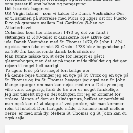
som passer til ens behov og pengepung.
Lidt historisk baggrund
US Virgin Island - som vi kalder De Dansk Vestindiske Øer -
er til sammen på størrelse med Mors og ligger øst for Puerto
Rico på grænsen mellem Det Caribiske Ø-hav og
Atlanterhavet.
Columbus kom her allerede i 1493 og det var først i
slutningen af 1600-tallet at danskerne blev aktive der
ude.
Dansk Vestindien med St. Thomas 1672, St. John i 1694
og sidst men ikke mindst St. Croix i 1733 blev begyndelse på
ca. 250 års fascinerende dansk kolonihistorie.
Man kunne måske tro, at dette for længst er gået i
glemmebogen, men det er på ingen måde tilfældet og det gør
rejsen til noget helt særligt.
To ugers ferie på tre meget forskellige øer
På denne rejse tilbringer jeg en uge på St. Croix og en uge på
St. Thomas og fra St. Thomas besøger jeg også øen St. John.
Mange spørger om man kan nøjes med en ø. Det synes jeg
ville være ærgerligt, fordi de tre øer er meget forskellige.
Jeg har tilmeldt mig en del udflugter, for jeg er kommet for
opleve. Mange af dem er halvdags ture, hvilket er perfekt så
man også kan nå at slappe af ved poolen, når man kommer
retur til hotellet. Den hurtigste måde, at komme rundt mellem
øerne, er med små fly. Mellem St. Thomas og St. John kan du
også sejle.