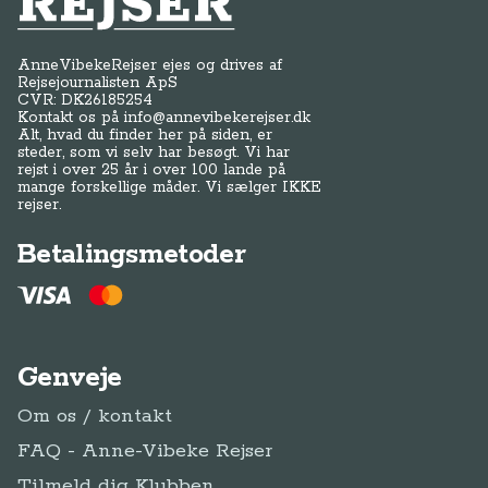
AnneVibekeRejser ejes og drives af
Rejsejournalisten ApS
CVR: DK
26185254
Kontakt os på
info@annevibekerejser.dk
Alt, hvad du finder her på siden, er
steder, som vi selv har besøgt. Vi har
rejst i over 25 år i over 100 lande på
mange forskellige måder. Vi sælger IKKE
rejser.
Betalingsmetoder
Genveje
Om os / kontakt
FAQ - Anne-Vibeke Rejser
Tilmeld dig Klubben