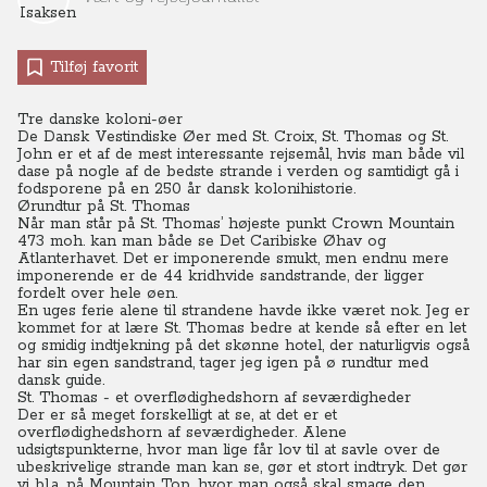
Tilføj favorit
Tre danske koloni-øer
De Dansk Vestindiske Øer med St. Croix, St. Thomas og St.
John er et af de mest interessante rejsemål, hvis man både vil
dase på nogle af de bedste strande i verden og samtidigt gå i
fodsporene på en 250 år dansk kolonihistorie.
Ørundtur på St. Thomas
Når man står på St. Thomas’ højeste punkt Crown Mountain
473 moh. kan man både se Det Caribiske Øhav og
Atlanterhavet. Det er imponerende smukt, men endnu mere
imponerende er de 44 kridhvide sandstrande, der ligger
fordelt over hele øen.
En uges ferie alene til strandene havde ikke været nok. Jeg er
kommet for at lære St. Thomas bedre at kende så efter en let
og smidig indtjekning på det skønne hotel, der naturligvis også
har sin egen sandstrand, tager jeg igen på ø rundtur med
dansk guide.
St. Thomas - et overflødighedshorn af seværdigheder
Der er så meget forskelligt at se, at det er et
overflødighedshorn af seværdigheder. Alene
udsigtspunkterne, hvor man lige får lov til at savle over de
ubeskrivelige strande man kan se, gør et stort indtryk. Det gør
vi bl.a. på Mountain Top, hvor man også skal smage den