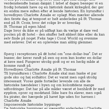
verdenskendte banan daiquiri.
I løbet af dagen besøger vi en
frodig botanisk have og en historisk dansk kirkegård, der gør
én endnu mere sulten efter at kende historien.
En byrundtur i
hovedbyen Charlotte Amalie er oplagt. Man mærker allerede
den første dag, at tempoet er helt anderledes på St. Thomas
end på St. Croix, hvor det rolige liv er hverdag.
St. Thomas på egen hånd
Dage hvor du ikke er på udflugt kan du vælge at dase ved
poolen på dit hotel - den skuffer helt sikkert ikke eller du kan
selv finde på noget. F.eks. tage i Coral World og svømme
med søløver. Det er en oplevelse man aldrig glemmer.
Spørg i receptionen på dit hotel om "one-dollar-bus". Det er
busser, der kører rundt på øen og som kun koster en dollar
at køre med. Fungerer utrolig godt og er en herlig måde at
komme rundt på.
Hovedbyen Charlotte Amalie på St. Thomas
Til byrundturen i Charlotte Amalie skal man huske et par
gode sko og høj solfaktor. Det er varmt men også utrolig
interessant.
Vores guide fortæller levende om alle de
historiske hændelser i byen og om kolonitidens mange
udfordringer. Det har på alle måder været et benhårdt liv med
sygdom, oprør og modstand. Ikke bare fra slaver, men også
fra pirater, der hærgede på havet lige uden for havnen i
Charlotte Amalie.
Imponerende historiske bygninger
De historiske bygninger er væsentlig anderledes i Charlotte