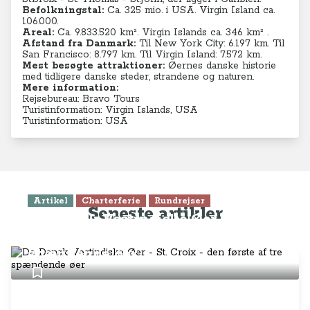
Befolkningstal:
Ca. 325 mio. i USA. Virgin Island ca.
106.000.
Areal:
Ca. 9.833.520 km². Virgin Islands ca. 346
km² .
Afstand fra Danmark:
Til New York City: 6.197 km. Til
San Francisco: 8.797 km. Til Virgin Island: 7.572 km.
Mest besøgte attraktioner:
Øernes danske historie
med tidligere danske steder, strandene og naturen.
Mere information:
Rejsebureau: Bravo Tours
Turistinformation: Virgin Islands, USA
Turistinformation: USA
Artikel
Charterferie
Rundrejser
Seneste artikler
De Dansk Vestindiske Øer - St.
Croix - den første af tre
spændende øer