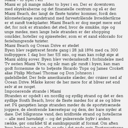
Miami - to byer i en
Miami er på mange måder to byer i en.
Der er downtown
med skyskraberne og det finansielle centrum og så er der
Miami Beach, der langt de fleste turister kommer, fordi den
kilometerlange sandstrand med farvestrålende livreddertårne
er et sandt trækplaster. Miami Beach er dog meget mere end
det, for nok er stranden det sted, hvor de smukke, rige og
unge mødes, men langs hele stranden er der shopping
områder, hoteller og spisesteder, som er et sand eldorado for
feriehungrende turister.
Miami Beach og Ocean Drive er stedet
Byen blev registreret første gang i 28. juli 1896 med ca. 300
indbyggere. I dag bor her 5,5 mio., og man kan roligt sige at
Miami aldrig sover.
Byen blev verdenskendt i forbindelse med
Tv serien Miami Vice, og når man går rundt i byen, kan man
godt fornemme de to betjente Ricardo Tops og James Crokett
alias Philip Michael Thomas og Don Johnson i
gadebilledet.
Der fede amerikanske slæder, der cruiser ned af
Ocean Drive. Måske kører de her mere for at bliver set end
selv at se noget.
Imponerende strande i Miami
Stranden er opdelt i en nordlig og sydlig strand og det er den
sydlige South Beach, hvor de fleste mødes for at se og blive
set.
På gangstien langs stranden møder du de sportstrænede
joggere, de slentrende kærestepar og dem, der bare nyder at
dase.
Det blågrønne vand, den kridhvide strand og hotellerne
– alle med havudsigt – og det pulserende byliv i anden
række, gør området til at samlingspunkt af format. Om aften