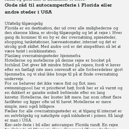
Gode råd til autocamperferie i Florida eller
andre steder i USA
Ufattelig tilgængelig
Florida er en destination, der ud over alle mulighederne og
den skønne klima, er utrolig tilgængelig og let at rejse i.
Hver
gang du kommer til en by er der overnatning, spisesteder,
shopping, tankstationer, hæveautomater, internet og det er
utrolig godt skiltet.
Med andre ord er det simpelthen så let at
være turist i solskinsstaten.
Planlæg overnatningssteder hjemmefra
Hotellerne og motellerne på denne rejse er booket på
forhånd.
Det giver lidt mindre frihed på rejsen, fordi vi kører
efter en fastlagt rute men omvendt er alle forberedelser gjort
hjemmefra, og vi skal ikke bruge til på at finde overnatning
undervejs.
For os behøver det ikke være fint og flot, men
swimmingpool har vi prioriteret højt, fordi her er så varmt og
en dukkert er ganske enkelt befriende efter en lang
køretur.
Hotellerne, der koster lidt mere, har som oftest flere
faciliteter og ligger ofte ud til havet.
Motellerne er mere
simple, men også billigere.
Fælles for alle overnatningssteder er, at tilgang til internet er
en selvfølgelig og naturligvis også inkluderet i prisen. Så langt
er man i USA.
Kør-selv-ferie i bil eller autocamper Florida rundt. En rejse