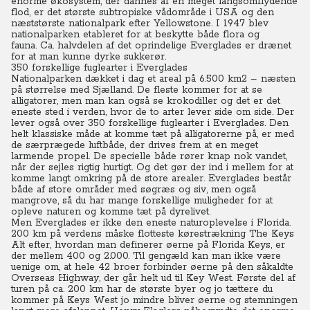
enorme økosystem, der dannes af en meget langsomflydende
flod, er det største subtropiske vådområde i USA og den
næststørste nationalpark efter Yellowstone.
I 1947 blev
nationalparken etableret for at beskytte både flora og
fauna.
Ca. halvdelen af det oprindelige Everglades er drænet
for at man kunne dyrke sukkerør.
350 forskellige fuglearter i Everglades
Nationalparken dækket i dag et areal på 6.500 km2 – næsten
på størrelse med Sjælland.
De fleste kommer for at se
alligatorer, men man kan også se krokodiller og det er det
eneste sted i verden, hvor de to arter lever side om side. Der
lever også over 350 forskellige fuglearter i Everglades.
Den
helt klassiske måde at komme tæt på alligatorerne på, er med
de særprægede luftbåde, der drives frem at en meget
larmende propel.
De specielle både rører knap nok vandet,
når der sejles rigtig hurtigt. Og det gør der ind i mellem for at
komme langt omkring på de store arealer.
Everglades består
både af store områder med søgræs og siv, men også
mangrove, så du har mange forskellige muligheder for at
opleve naturen og komme tæt på dyrelivet.
Men Everglades er ikke den eneste naturoplevelse i Florida.
200 km på verdens måske flotteste kørestrækning The Keys
Alt efter, hvordan man definerer øerne på Florida Keys, er
der mellem 400 og 2.000. Til gengæld kan man ikke være
uenige om, at hele 42 broer forbinder øerne på den såkaldte
Overseas Highway, der går helt ud til Key West.
Første del af
turen på ca. 200 km har de største byer og jo tættere du
kommer på Keys West jo mindre bliver øerne og stemningen