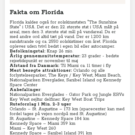
Fakta om Florida
Florida kaldes også for solskinsstaten "The Sunshine
State" i USA. Det er den 22. største stat i USA målt på
areal, men den 3. største stat mål på vandareal. Du er
med andre ord altid tæt på vand. Der er 1.200 km
sandstrande og ca. 2550 solskistimer om året. Florida
opleves uden tvivl bedst i egen bil eller autocamper.
Befolkningstal:
Knap 26 mio.
Årlig gennemsnitstemperatur:
23 grader - bedste
rejsetidspunkt er november til maj
Afstand fra Danmark:
Til Miami ca. 11 timer i fly
Mest besøgte attraktioner:
Orlando og alle
forlystelsesparker, The Keys / Key West, Miami Beach,
Nationalparken Everglades, Sanibel Island og Kennedy
Space Center
Anbefalinger
:
Nationalparken Everglades -
Gator Park
og
Jungle ERVs
Key West sejltur delfiner:
Key West Boat Trips
Ruteforslag 1 Min. 2-3 uger
Orlando – St. Augustine – 173 km (spacecenter kan med
fordel tages på vejen nordpå med St. Augustine)
St. Augustine – Kennedy Space 184 km
Kennedy Space – Miami 359 km
Miami – Key West 260
Kennedy Space – Sanibel Island 391 km