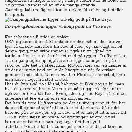
simpelthen så meget at se. Og mange steder kan du holde ind
og hoppe i vandet på en af de mange strande.
Campingpladerne ligger i første række. Moteller og hoteller
har pools.
Campingpladserne ligger virkelig godt på The Keys.
Kør selv ferie i Florida er oplagt
USA og dermed også Florida er en destination, der kræver
hjul, så du selv kan køre fra sted til sted.
Jeg har valgt en bil
denne gang, men autocamper er også en mulighed og
fordelen her er, at du har huset med på ryggen.
Du flytter kun
ind en gang og campingpladserne ligger som perler på en
snor og ofte tæt på skøn natur.
Motorcykler ser jeg mange af
og der er ingen tvivl om at de hygger sig, når de cruiser
gennem landskabet. Uanset hvad er Florida et feriested, hvor
man køre meget fra sted til sted.
Hvis du kun skal bo i Miami, behøver du ikke nogen bil, men
hvis du gerne vil bruge Miami som udgangspunkt for andre
oplevelser i Florida f.eks. Everglades og The Keys, så kan det
anbefales at leje en bil eller en autocamper.
Det kan du gøre i lufthavnen og det er utrolig simplet, for har
du bestilt hjemmefra, står bilen klar ved ankomst. Så er det
bare ud på motorvejen og af sted.
Det er meget let at køre bil
i USA, hvor vejen er brede og skiltningen er god, og så
kører amerikanerne pænt og tager fint hensyn i
trafikken.
Med en bil har du meget mere frihed til at komme
rundt, og glem ikke at afstandene er store.