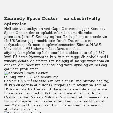
Kennedy Space Center – en ubeskrivelig
oplevelse
Helt ude ved østkysten ved Cape Canaveral ligger Kennedy
Space Center, der er opkaldt efter den amerikanske
præsident John F. Kenndy og her får du på imponerende vis
får USAs mægtige rumhistorie fortalt.
Det er ikke en
forlystelsespark, men et oplevelsescenter.
Efter at NASA
blev stiftet i 1958 blev området lavet om til et
affyringskompleks. og hele området dækker et areal på 567
km2.
På deres hjemmeside kan du planlægge dit ophold ned i
mindste detalje og afsætte lige nøjagtig så mange timer som du
ønsker.
Alt under fire timer vil dog være synd og en hel dag
går uden problemer.
St. Augustine - USAs ældste by
Selvom USA måske ikke kan prale af en lang historie bag sig,
så kan du godt få et historisk vingesus i St. Augustine, som er
USAs ældste by.
Her kan du besøge den ældste europæiske
bosættelse grundlagt i 1565. Der er både et gammel fort -
Castillo de San Marcos National Monument
, et museum og en
historisk gågade med masser af liv.
Byen ligger ud til vandet
ved
Matanza Bugten
og kan kombineres med badeferie og
aktiviteter på vandet.