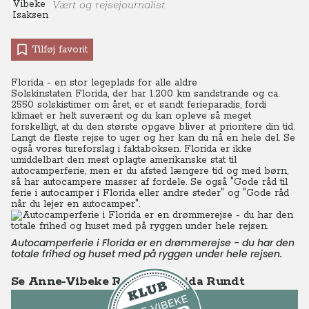
Vært og rejsejournalist
Tilføj favorit
Florida - en stor legeplads for alle aldre
Solskinstaten Florida, der har 1.200 km sandstrande og ca.
2550 solskistimer om året, er et sandt ferieparadis, fordi
klimaet er helt suverænt og du kan opleve så meget
forskelligt, at du den største opgave bliver at prioritere din tid.
Langt de fleste rejse to uger og her kan du nå en hele del. Se
også vores tureforslag i faktaboksen. Florida er ikke
umiddelbart den mest oplagte amerikanske stat til
autocamperferie, men er du afsted længere tid og med børn,
så har autocampere masser af fordele. Se også
"Gode råd til
ferie i autocamper i Florida eller andre steder"
og
"Gode råd
når du lejer en autocamper".
Autocamperferie i Florida er en drømmerejse - du har den
totale frihed og huset med på ryggen under hele rejsen.
Se Anne-Vibeke Rejser - Florida Rundt