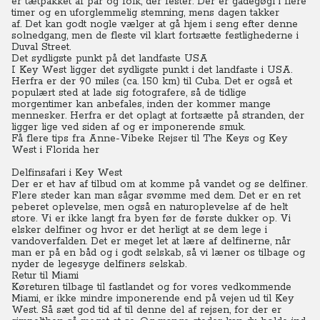
er tætpakket af par og folk, der fester.
Der er gadegøgl i flere
timer og en uforglemmelig stemning, mens dagen takker
af.
Det kan godt nogle vælger at gå hjem i seng efter denne
solnedgang, men de fleste vil klart fortsætte festlighederne i
Duval Street.
Det sydligste punkt på det landfaste USA
I Key West ligger det sydligste punkt i det landfaste i USA.
Herfra er der 90 miles (ca. 150 km) til Cuba.
Det er også et
populært sted at lade sig fotografere, så de tidlige
morgentimer kan anbefales, inden der kommer mange
mennesker. Herfra er det oplagt at fortsætte på stranden, der
ligger lige ved siden af og er imponerende smuk.
Få flere tips fra Anne-Vibeke Rejser til The Keys og Key
West i Florida her
Delfinsafari i Key West
Der er et hav af tilbud om at komme på vandet og se delfiner.
Flere steder kan man sågar svømme med dem.
Det er en ret
peberet oplevelse, men også en naturoplevelse af de helt
store. Vi er ikke langt fra byen før de første dukker op.
Vi
elsker delfiner og hvor er det herligt at se dem lege i
vandoverfalden.
Det er meget let at lære af delfinerne, når
man er på en båd og i godt selskab, så vi læner os tilbage og
nyder de legesyge delfiners selskab.
Retur til Miami
Køreturen tilbage til fastlandet og for vores vedkommende
Miami, er ikke mindre imponerende end på vejen ud til Key
West.
Så sæt god tid af til denne del af rejsen, for der er