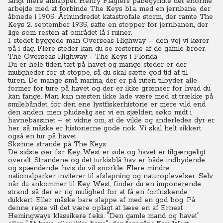
langt mere afslappet.
Henry Flaglers påbegyndte det enorme
arbejde med at forbinde The Keys bl.a. med en jernbane, der
åbnede i 1905.
Århundredet katastrofale storm, der ramte The
Keys 2. september 1935, satte en stopper for jernbanen, der
lige som resten af området lå i ruiner.
I stedet byggede man Overseas Highway – den vej vi kører
på i dag. Flere steder kan du se resterne af de gamle broer.
The Overseas Highway - The Keys i Florida
Du er hele tiden tæt på havet og mange steder er der
muligheder for at stoppe, så du skal sætte god tid af til
turen.
De mange små marina, der er på ruten tilbyder alle
former for ture på havet og der er ikke grænser for hvad du
kan fange.
Man kan næsten ikke lade være med at trække på
smilebåndet, for den ene lystfiskerhistorie er mere vild end
den anden, men pludselig ser vi en sjælden søko midt i
havnebassinet – et vidne om, at de vilde og anderledes dyr er
her, så måske er historierne gode nok.
Vi skal helt sikkert
også en tur på havet.
Skønne strande på The Keys
De sidste øer før Key West er øde og havet er tilgængeligt
overalt. Strandene og det turkisblå hav er både indbydende
og spændende, hvis du vil snorkle.
Flere mindre
nationalparker inviterer til afslapning og naturoplevelser.
Selv
når du ankommer til Key West, finder du en imponerende
strand, så der er rig mulighed for at få en forfriskende
dukkert. Eller måske bare slappe af med en god bog.
På
denne rejse vil det være oplagt at læse en af Ernest
Hemingways klassikere f.eks. "Den gamle mand og havet"