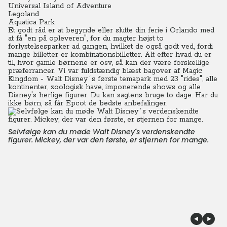
Universal Island of Adventure
Legoland
Aquatica Park
Et godt råd er at begynde eller slutte din ferie i Orlando med
at få "en på opleveren", for du magter højst to
forlystelsesparker ad gangen, hvilket de også godt ved, fordi
mange billetter er kombinationsbilletter. Alt efter hvad du er
til, hvor gamle børnene er osv, så kan der være forskellige
præferrancer. Vi var fuldstændig blæst bagover af Magic
Kingdom - Walt Disney´s første temapark med 23 "rides", alle
kontinenter, zoologisk have, imponerende shows og alle
Disney's herlige figurer. Du kan sagtens bruge to dage. Har du
ikke børn, så får Epcot de bedste anbefalinger.
Selvfølge kan du møde Walt Disney´s verdenskendte
figurer. Mickey, der var den første, er stjernen for mange.