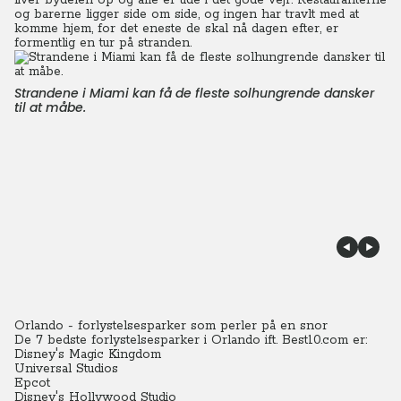
liver bydelen op og alle er ude i det gode vejr.
Restauranterne
og barerne ligger side om side, og ingen har travlt med at
komme hjem, for det eneste de skal nå dagen efter, er
formentlig en tur på stranden.
Strandene i Miami kan få de fleste solhungrende dansker
til at måbe.
Orlando - forlystelsesparker som perler på en snor
De 7 bedste forlystelsesparker i Orlando ift. Best10.com er:
Disney's Magic Kingdom
Universal Studios
Epcot
Disney's Hollywood Studio