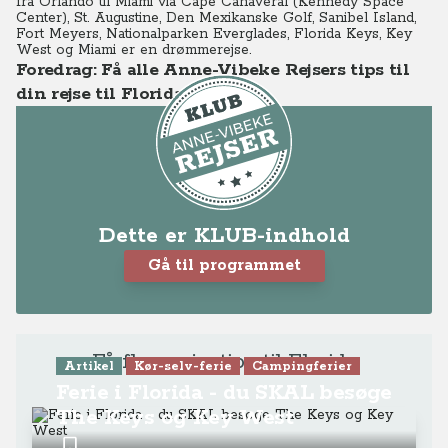
fra Orlando til Miami via Cape Canaveral (Kennedy Space
Center), St. Augustine, Den Mexikanske Golf, Sanibel Island,
Fort Meyers, Nationalparken Everglades, Florida Keys, Key
West og Miami er en drømmerejse.
Foredrag: Få alle Anne-Vibeke Rejsers tips til
din rejse til Florida
Dette er KLUB-indhold
Gå til programmet
Få flere rejsetips til Florida
Artikel
Kør-selv-ferie
Campingferier
Ferie i Florida - du SKAL besøge
The Keys og Key West