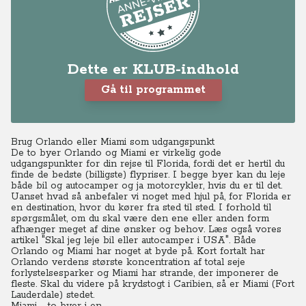
Dette er KLUB-indhold
Gå til programmet
Brug Orlando eller Miami som udgangspunkt
De to byer Orlando og Miami er virkelig gode
udgangspunkter for din rejse til Florida, fordi det er hertil du
finde de bedste (billigste) flypriser. I begge byer kan du leje
både bil og autocamper og ja motorcykler, hvis du er til det.
Uanset hvad så anbefaler vi noget med hjul på, for Florida er
en destination, hvor du kører fra sted til sted. I forhold til
spørgsmålet, om du skal være den ene eller anden form
afhænger meget af dine ønsker og behov. Læs også vores
artikel "Skal jeg leje bil eller autocamper i USA". Både
Orlando og Miami har noget at byde på. Kort fortalt har
Orlando verdens største koncentration af total seje
forlystelsesparker og Miami har strande, der imponerer de
fleste. Skal du videre på krydstogt i Caribien, så er Miami (Fort
Lauderdale) stedet.