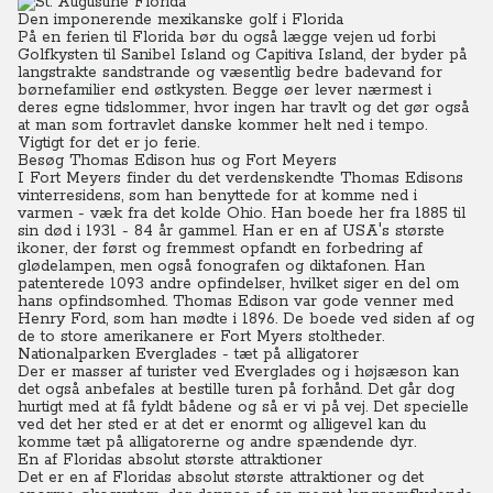
Den imponerende mexikanske golf i Florida
På en ferien til Florida bør du også lægge vejen ud forbi
Golfkysten til Sanibel Island og Capitiva Island, der byder på
langstrakte sandstrande og væsentlig bedre badevand for
børnefamilier end østkysten.
Begge øer lever nærmest i
deres egne tidslommer, hvor ingen har travlt og det gør også
at man som fortravlet danske kommer helt ned i tempo.
Vigtigt for det er jo ferie.
Besøg Thomas Edison hus og Fort Meyers
I Fort Meyers finder du det verdenskendte Thomas Edisons
vinterresidens, som han benyttede for at komme ned i
varmen - væk fra det kolde Ohio. Han boede her fra 1885 til
sin død i 1931 - 84 år gammel. Han er en af USA's største
ikoner, der først og fremmest opfandt en forbedring af
glødelampen, men også fonografen og diktafonen. Han
patenterede 1093 andre opfindelser, hvilket siger en del om
hans opfindsomhed.
Thomas Edison
var gode venner med
Henry Ford, som han mødte i 1896. De boede ved siden af og
de to store amerikanere er Fort Myers stoltheder.
Nationalparken Everglades - tæt på alligatorer
Der er masser af turister ved Everglades og i højsæson kan
det også anbefales at bestille turen på forhånd.
Det går dog
hurtigt med at få fyldt bådene og så er vi på vej.
Det specielle
ved det her sted er at det er enormt og alligevel kan du
komme tæt på alligatorerne og andre spændende dyr.
En af Floridas absolut største attraktioner
Det er en af Floridas absolut største attraktioner og det