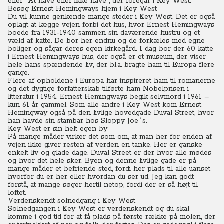
eller "At have eller ikke have", der foregår i Key West.
Besøg Ernest Hemingways hjem i Key West
Du vil kunne genkende mange steder i Key West. Det er også
oplagt at lægge vejen forbi det hus, hvor Ernest Hemingways
boede fra 1931-1940 sammen sin daværende hustru og et
væld af katte.
De bor her endnu og de forkæles med egne
boliger og sågar deres egen kirkegård.
I dag bor der 60 katte
i Ernest Hemingways hus, der også er et museum, der viser
hele hans spændende liv, der bl.a. bragte ham til Europa flere
gange.
Flere af opholdene i Europa har inspireret ham til romanerne
og det dygtige forfatterskab tilførte ham Nobelprisen i
litteratur i 1954. Ernest Hemingways begik selvmord i 1961 –
kun 61 år gammel. Som alle andre i Key West kom Ernest
Hemingway også på den livlige hovedgade Duval Street, hvor
han havde sin stambar hos Sloppy Joe´s.
Key West er sin helt egen by
På mange måder virker det som om, at man her for enden af
vejen ikke giver resten af verden en tanke.
Her er ganske
enkelt liv og glade dage. Duval Street er der hvor alle mødes
og hvor det hele sker.
Byen og denne livlige gade er på
mange måder et befriende sted, fordi her plads til alle uanset
hvorfor du er her eller hvordan du ser ud.
Jeg kan godt
forstå, at mange søger hertil netop, fordi der er så højt til
loftet.
Verdenskendt solnedgang i Key West
Solnedgangen i Key West er verdenskendt og du skal
komme i god tid for at få plads på første række på molen, der