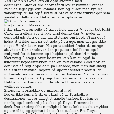
Ved Dolphin Cove kan du også svømme med
delfinerne.
Efter et lille show får vi lov at komme i vandet,
hvor de legesyge dyr, kommer hen og hilser, med kys og
vandsprøjt. Vi får også lov til at prøve at blive trukket gennem
vandet af delfinerne. Det er en stor oplevelse.
Fra Jamaica til Mexico - dag 5
I dag skal vi igen sejle på havet hele dagen. Vi sejler tæt forbi
Cuba, men ellers ser vi ikke land denne dag.
Vi nyder til
gengæld udsigten og alle aktiviteterne om bord. Vi må også
indse at vi ikke kan nå det hele på en uge, men det gør ikke
noget. Vi når det vi når. På sportsdækket finder du mange
aktiviteter. Der er udover den populære boldbane, også
mulighed for at komme op i højderne, på den 14m høje
klatrevæg.
8 etager over boardwalken kan du også få
udfordret højdeskrækken med en svævebane. Godt nok er
den ikke så højt oppe som på Labadee, men man kan stadig
føle adrenalinsuset.
Bagerst på sportsdækket finder du to
surfsimulatore, der virkelig udfordrer balancen. Skulle det mod
forventning blive dårligt vejr, kan børnene gå i forskellige
klubber og vi kan gå ind i det store fitnesscenter eller
wellness center.
Shopping, børneklub og masser af mad
Det er ikke kun, når du er i land på de forskellige
destinationer, det er muligt at handle taxfree. Det kan du
nemlig også ombord på skibet, på Royal Promenade
deck.
Der er simpelthen mulighed for at købe alt fra smykker
og ure til tøj og spiritus i de taxfree butikker. Fra Royal