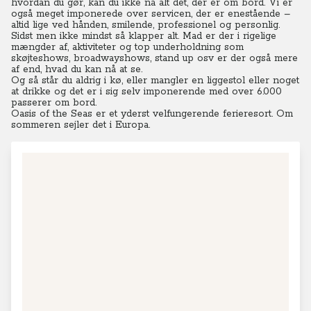
hvordan du gør, kan du ikke nå alt det, der er om bord. Vi er
også meget imponerede over servicen, der er enestående –
altid lige ved hånden, smilende, professionel og personlig.
Sidst men ikke mindst så klapper alt.
Mad er der i rigelige
mængder af, aktiviteter og top underholdning som
skøjteshows, broadwayshows, stand up osv er der også mere
af end, hvad du kan nå at se.
Og så står du aldrig i kø, eller mangler en liggestol eller noget
at drikke og det er i sig selv imponerende med over 6.000
passerer om bord.
Oasis of the Seas er et yderst velfungerende ferieresort. Om
sommeren sejler det i Europa.