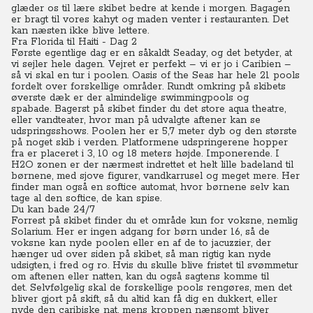
glæder os til lære skibet bedre at kende i morgen.
Bagagen
er bragt til vores kahyt og maden venter i restauranten. Det
kan næsten ikke blive lettere.
Fra Florida til Haiti - Dag 2
Første egentlige dag er en såkaldt Seaday, og det betyder, at
vi sejler hele dagen. Vejret er perfekt – vi er jo i Caribien –
så vi skal en tur i poolen. Oasis of the Seas har hele 21 pools
fordelt over forskellige områder. Rundt omkring på skibets
øverste dæk er der almindelige swimmingpools og
spabade.
Bagerst på skibet finder du det store aqua theatre,
eller vandteater, hvor man på udvalgte aftener kan se
udspringsshows. Poolen her er 5,7 meter dyb og den største
på noget skib i verden. Platformene udspringerene hopper
fra er placeret i 3, 10 og 18 meters højde. Imponerende. I
H2O zonen er der nærmest indrettet et helt lille badeland til
børnene, med sjove figurer, vandkarrusel og meget mere. Her
finder man også en softice automat, hvor børnene selv kan
tage al den softice, de kan spise.
Du kan bade 24/7
Forrest på skibet finder du et område kun for voksne, nemlig
Solarium. Her er ingen adgang for børn under 16, så de
voksne kan nyde poolen eller en af de to jacuzzier, der
hænger ud over siden på skibet, så man rigtig kan nyde
udsigten, i fred og ro.
Hvis du skulle blive fristet til svømmetur
om aftenen eller natten, kan du også sagtens komme til
det.
Selvfølgelig skal de forskellige pools rengøres, men det
bliver gjort på skift, så du altid kan få dig en dukkert, eller
nyde den caribiske nat, mens kroppen nænsomt bliver