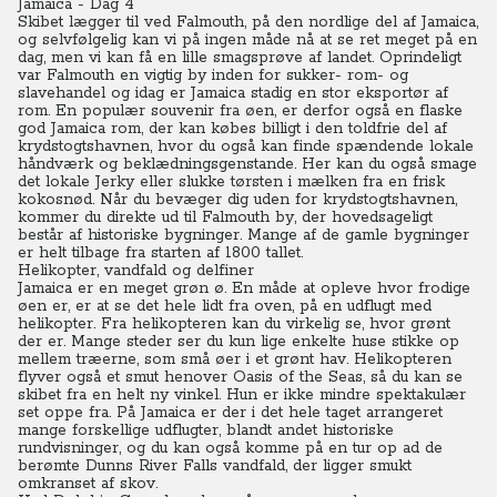
Jamaica - Dag 4
Skibet lægger til ved Falmouth, på den nordlige del af Jamaica,
og selvfølgelig kan vi på ingen måde nå at se ret meget på en
dag, men vi kan få en lille smagsprøve af landet.
Oprindeligt
var Falmouth en vigtig by inden for sukker- rom- og
slavehandel og idag er Jamaica stadig en stor eksportør af
rom. En populær souvenir fra øen, er derfor også en flaske
god Jamaica rom, der kan købes billigt i den toldfrie del af
krydstogtshavnen, hvor du også kan finde spændende lokale
håndværk og beklædningsgenstande. Her kan du også smage
det lokale Jerky eller slukke tørsten i mælken fra en frisk
kokosnød. Når du bevæger dig uden for krydstogtshavnen,
kommer du direkte ud til Falmouth by, der hovedsageligt
består af historiske bygninger. Mange af de gamle bygninger
er helt tilbage fra starten af 1800 tallet.
Helikopter, vandfald og delfiner
Jamaica er en meget grøn ø. En måde at opleve hvor frodige
øen er, er at se det hele lidt fra oven, på en udflugt med
helikopter.
Fra helikopteren kan du virkelig se, hvor grønt
der er. Mange steder ser du kun lige enkelte huse stikke op
mellem træerne, som små øer i et grønt hav. Helikopteren
flyver også et smut henover Oasis of the Seas, så du kan se
skibet fra en helt ny vinkel. Hun er ikke mindre spektakulær
set oppe fra. På Jamaica er der i det hele taget arrangeret
mange forskellige udflugter, blandt andet historiske
rundvisninger, og du kan også komme på en tur op ad de
berømte Dunns River Falls vandfald, der ligger smukt
omkranset af skov.