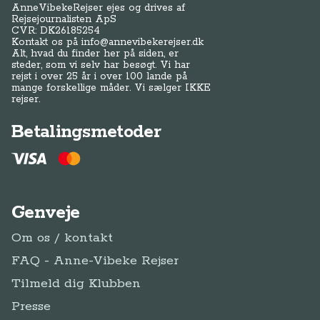
AnneVibekeRejser ejes og drives af
Rejsejournalisten ApS
CVR: DK
26185254
Kontakt os på
info@annevibekerejser.dk
Alt, hvad du finder her på siden, er
steder, som vi selv har besøgt. Vi har
rejst i over 25 år i over 100 lande på
mange forskellige måder. Vi sælger IKKE
rejser.
Betalingsmetoder
Genveje
Om os / kontakt
FAQ - Anne-Vibeke Rejser
Tilmeld dig Klubben
Presse