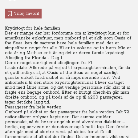
Tilføj favorit
Krydstogt for hele familien
Der er mange der har fordomme om at krydstogt kun er for
amerikanske enkefruer, men ombord på et skib som Oasis of
the Seas, kan du sagtens have hele familien med, der er
simpelthen noget for alle. Vi er to voksne og to børn. Mie er
otte år og Mathias er ti år og det er deres første krydstogt.
Afsejling fra Florida - Dag 1
Der er noget særligt ved afsejlingen fra Ft.
Lauderdale.
Allerede på vej ud til krydstogtsterminalen, får du
et godt indtryk af, at Oasis of the Seas er noget særligt –
ganske enkelt fordi skibet er så imponerende stort. Ved
ankomsten til den store krydstogtsterminal, bliver du taget
imod med åbne arme, og det venlige personale står klar til at
fragte ens bagage ombord.
Efter et hurtigt check-in går man
direkte ombord, og på trods af de op til 6200 passagerer,
tager det ikke lang tid.
Passagerer fra hele verden
Ombord på skibet er der passagerer fra hele verden. Ialt 72
nationaliteter oplyser kaptajnen.
Det samme gælder
personalet, så du hører engelsk med alverdens dialekter –
herligt, og servicen er derudover også helt i top. Den første
aften går med at slentre rundt på skibet for at få lidt
fornemmelse af alt det der findes. Det er heeeeelt vildt og vi