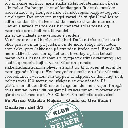
for at skabe en livlig, men stadig afslappet stemning, på den
lille halvø. På begge sider af landtangen finder du smukke
badestrande, og længere inde i landet rejser klippevæggene
sig elegant. Det er varmt, meget varmt, da vi går i land for at
udforske den lille halvø med de smukke strande nærmere.
Der er allerede mange der har indtaget solsengene og
hængekøjerne helt ned til vandet.
En af de vildeste svævebaner i verden
Vandsport er en åbenlys mulighed.
Du
kan f.eks. sejle i kajak
eller prøve en tur på Jetski, men de mere rolige aktiviteter,
som f.eks. yoga-lektioner på stranden findes også.
For de lidt
mere aktive bliver der spillet beach volley og basketball,
mens lokale bands skaber en hyggelig caribisk stemning.
Jeg
skal til gengæld højt til vejrs. Efter en grundig
sikkerhedsinstruktion bliver jeg kørt op til toppen af en af de
nærliggende klipper. Her begynder nemlig en af de vildeste
svævebaner i verden. Fra toppen af klippen er der langt ned,
helt præcis 150 meter, og udsigten er enestående. På
platformen til den 800 meter lange tur, der hele vejen foregår
over vandet, bliver du hægtet på svævebanen, hvorefter det
går derudaf med op til 70-80 km/t. En helt vild oplevelse!
Se Anne-Vibeke Rejser - Oasis of the Seas i
Caribien del 1/2