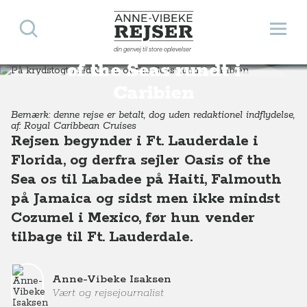
Søg
Åbn 
Anne-Vibeke Rejser
På krydstogt med Oasis
din genvej til store oplevelser
Destinationer
Nordamerika
USA
Florida
På krydstogt med Oasis of the Seas rundt i Caribien
of the Seas rundt i
Caribien
Bemærk: denne rejse er betalt, dog uden redaktionel indflydelse,
af: Royal Caribbean Cruises
Rejsen begynder i Ft. Lauderdale i
Florida, og derfra sejler Oasis of the
Sea os til Labadee på Haiti, Falmouth
på Jamaica og sidst men ikke mindst
Cozumel i Mexico, før hun vender
tilbage til Ft. Lauderdale.
Anne-Vibeke Isaksen
Vært og rejsejournalist