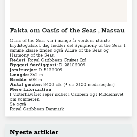
Fakta om Oasis of the Seas , Nassau
Oasis of the Seas var i mange år verdens største
krydstogtskib. I dag hedder det Symphony of the Seas. I
samme klasse findes også Allure of the Seas og
Harmony of the Seas.
Rederi:
Royal Caribbean Cruises Ltd
Byggeri færdiggjort:
D. 28.10.2009
Jomfrurejse:
D. 5.12.2009
Længde:
362 m
Bredde:
60,5 m
Antal gæster:
5400 stk. (+ ca. 2.100 medarbejder)
Mere Information:
I vinterhavlåret sejler skibet i Caribien og i Middelhavet
om sommeren.
Se også
Royal Caribbean Danmark
Nyeste artikler