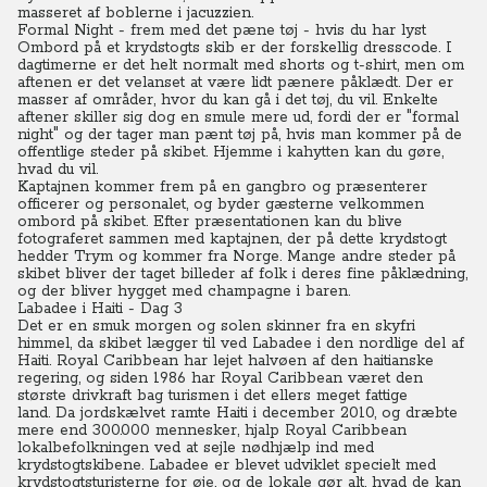
masseret af boblerne i jacuzzien.
Formal Night - frem med det pæne tøj - hvis du har lyst
Ombord på et krydstogts skib er der forskellig dresscode. I
dagtimerne er det helt normalt med shorts og t-shirt, men om
aftenen er det velanset at være lidt pænere påklædt.
Der er
masser af områder, hvor du kan gå i det tøj, du vil.
Enkelte
aftener skiller sig dog en smule mere ud, fordi der er "formal
night" og der tager man pænt tøj på, hvis man kommer på de
offentlige steder på skibet. Hjemme i kahytten kan du gøre,
hvad du vil.
Kaptajnen kommer frem på en gangbro og præsenterer
officerer og personalet, og byder gæsterne velkommen
ombord på skibet. Efter præsentationen kan du blive
fotograferet sammen med kaptajnen, der på dette krydstogt
hedder Trym og kommer fra Norge. Mange andre steder på
skibet bliver der taget billeder af folk i deres fine påklædning,
og der bliver hygget med champagne i baren.
Labadee i Haiti - Dag 3
Det er en smuk morgen og solen skinner fra en skyfri
himmel, da skibet lægger til ved Labadee i den nordlige del af
Haiti. Royal Caribbean har lejet halvøen af den haitianske
regering, og siden 1986 har Royal Caribbean været den
største drivkraft bag turismen i det ellers meget fattige
land.
Da jordskælvet ramte Haiti i december 2010, og dræbte
mere end 300.000 mennesker, hjalp Royal Caribbean
lokalbefolkningen ved at sejle nødhjælp ind med
krydstogtskibene. Labadee er blevet udviklet specielt med
krydstogtsturisterne for øje, og de lokale gør alt, hvad de kan