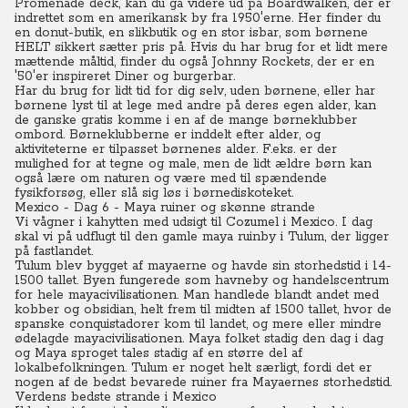
Promenade deck, kan du gå videre ud på Boardwalken, der er
indrettet som en amerikansk by fra 1950'erne. Her finder du
en donut-butik, en slikbutik og en stor isbar, som børnene
HELT sikkert sætter pris på. Hvis du har brug for et lidt mere
mættende måltid, finder du også Johnny Rockets, der er en
'50'er inspireret Diner og burgerbar.
Har du brug for lidt tid for dig selv, uden børnene, eller har
børnene lyst til at lege med andre på deres egen alder, kan
de ganske gratis komme i en af de mange børneklubber
ombord.
Børneklubberne er inddelt efter alder, og
aktiviteterne er tilpasset børnenes alder. F.eks. er der
mulighed for at tegne og male, men de lidt ældre børn kan
også lære om naturen og være med til spændende
fysikforsøg, eller slå sig løs i børnediskoteket.
Mexico - Dag 6 - Maya ruiner og skønne strande
Vi vågner i kahytten med udsigt til Cozumel i Mexico. I dag
skal vi på udflugt til den gamle maya ruinby i Tulum, der ligger
på fastlandet.
Tulum blev bygget af mayaerne og havde sin storhedstid i 14-
1500 tallet. Byen fungerede som havneby og handelscentrum
for hele mayacivilisationen.
Man handlede blandt andet med
kobber og obsidian, helt frem til midten af 1500 tallet, hvor de
spanske conquistadorer kom til landet, og mere eller mindre
ødelagde mayacivilisationen.
Maya folket stadig den dag i dag
og Maya sproget tales stadig af en større del af
lokalbefolkningen.
Tulum er noget helt særligt, fordi det er
nogen af de bedst bevarede ruiner fra Mayaernes storhedstid.
Verdens bedste strande i Mexico