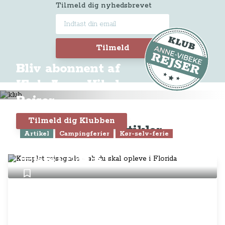
Tilmeld dig nyhedsbrevet
Tilmeld
Bliv abonnent af
Klub Anne-Vibeke
Rejser
Tilmeld dig Klubben
Seneste artikler
Artikel
Campingferier
Kør-selv-ferie
Komplet rejseguide - alt du skal
opleve i Florida