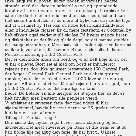
Ikke langt fra ruinbyen, ligger nogen af verdens bedste
strande, med det klareste turkisblå vand, og spændende
koralrev.
I koralrevene er der et stort udvalg af tropiske fisk,
så en dykkertur, eller en tur med en båd med glasbund kan
helt sikkert anbefales.
Er du mere til byliv, kan du i stedet tage
ind til Cozumel by. Her kan du købe lokalt kunsthåndværk
eller håndrullede cigarer. Er du mere feststemt, er Cozumel by
helt sikkert også stedet at slå sig løs. På byens mange barer
og diskoteker er der liv og glade dage, og det samme gælder
de mange strandbarer.
Men husk på at holde øje med tiden, så
du ikke bliver efterladt i havnen. Skibet sejler altid til tiden.
Perfekt afslutning på 150 Central Park
Det er den sidste aften om bord, og vi er helt høje af alt, det
vi har oplevet.
Stort set al mad om bord er inkluderet i
rejsens pris, dog ikke gourmet restauranten 150 Central Park,
der ligger i Central Park. Central Park er skibets grønne
område, hvor der er plantet over 12.000 levende træer og
planter.
Alt den mad vi har fået på rejsen har været god, men
på 150 Central Park, er det bare lige en tand
bedre.
Du
betaler en lille merpris for at spise her, så det er
helt frivilligt, men bestemt alle pengene værd.
Vi afslutter en suveræn ferie dag med udsigt til klar
stjernehimmel, havets brusen i øerne og 25 grader, selvom
klokken er ti om aftenen.
Tilbage til Florida - dag 7
Den sidste dag nyder vi på havet med afslapning og lidt
aktiviteter. Det mest suveræne på Oasis of the Seas er, at du
kan holde lige nøjagtig den ferie, du har lyst til.
Uanset