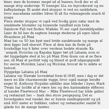
timer, men du kommer meget ud af bussen, fordi der er så
mange stop undervejs. Vi besøger bl.a. en teproducent og en
kaffeplantage. Et andet sted stopper vi ved en nøddefarm,
hvor macadamia nødder bliver til alt fra velsmagende snack til
snaps.
Flere steder stopper vi også ved frodig grøn natur med de
smukkeste blomster og brusende vandfald som f.eks.
Rainbow Fall ved floden Wailuku. Vi ser også havskildpadder.
Lejer du bil kan du sagtens besøge stederne på egen hånd.
Strandene på Maui
Maui har ca. 50 km kyst med hvide sandstrande og mange af
dem ligger helt uberørt. Flere af dem kan du finde på
forskellige top ti lister over verdens bedste strande.
Ka
´anapali, Honolua og Kapalua ligger tæt på Lahania, som er
det hyggeligste sted at bo på Maui. Hvis drøm om at se flere
øer, så Maui et perfekt valg og tilmed et godt udgangspunkt
for øerne Molokini, Lana'i og Molokai, hvoraf de to sidste er
beboet.
Hyggelige Lahaina på Maui
Lahaina var Hawaiis hovedstad frem til 1845, men i dag er det
mere en lille charmerende vugge, hvor også mange kendte
søger til. Anthony Hopskin udstiller sine billeder i byen, Mark
Twain har holdte af at være her og den karismatiske stifteren
af bandet Fleetwood Mac – Mike Fleetwood har både galleri
og restaurant her – husk den store pengepung. Det er
hovedgaden ved vandet, der er byens samlingspunkt og på
små 400 meter er butikker, cafeer og restauranter samlet til
glæde for de mange turister.