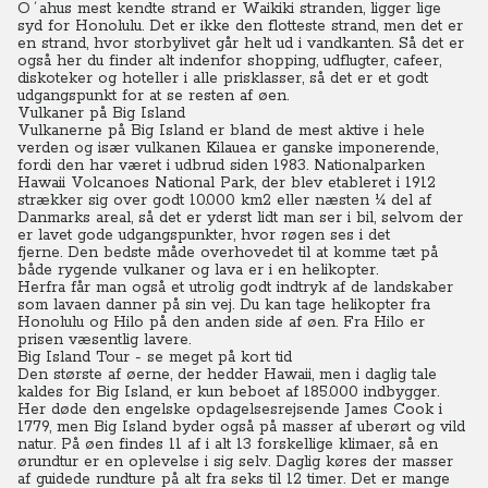
O´ahus mest kendte strand er Waikiki stranden, ligger lige
syd for Honolulu.
Det er ikke den flotteste strand, men det er
en strand, hvor storbylivet går helt ud i vandkanten.
Så det er
også her du finder alt indenfor shopping, udflugter, cafeer,
diskoteker og hoteller i alle prisklasser, så det er et godt
udgangspunkt for at se resten af øen.
Vulkaner på Big Island
Vulkanerne på Big Island er bland de mest aktive i hele
verden og især vulkanen Kilauea er ganske imponerende,
fordi den har været i udbrud siden 1983.
Nationalparken
Hawaii Volcanoes National Park, der blev etableret i 1912
strækker sig over godt 10.000 km2 eller næsten ¼ del af
Danmarks areal, så det er yderst lidt man ser i bil, selvom der
er lavet gode udgangspunkter, hvor røgen ses i det
fjerne.
Den bedste måde overhovedet til at komme tæt på
både rygende vulkaner og lava er i en helikopter.
Herfra får man også et utrolig godt indtryk af de landskaber
som lavaen danner på sin vej. Du kan tage helikopter fra
Honolulu og Hilo på den anden side af øen. Fra Hilo er
prisen væsentlig lavere.
Big Island Tour - se meget på kort tid
Den største af øerne, der hedder Hawaii, men i daglig tale
kaldes for Big Island, er kun beboet af 185.000 indbygger.
Her døde den engelske opdagelsesrejsende James Cook i
1779, men Big Island byder også på masser af uberørt og vild
natur.
På øen findes 11 af i alt 13 forskellige klimaer, så en
ørundtur er en oplevelse i sig selv. Daglig køres der masser
af guidede rundture på alt fra seks til 12 timer. Det er mange