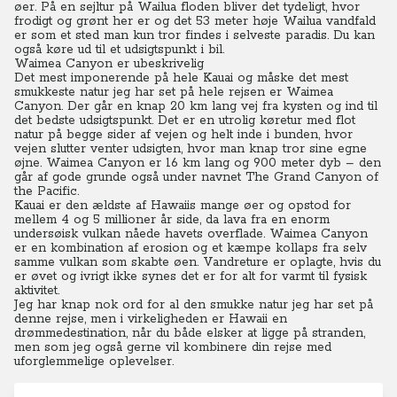
øer.
På en sejltur på Wailua floden bliver det tydeligt, hvor
frodigt og grønt her er og det 53 meter høje Wailua vandfald
er som et sted man kun tror findes i selveste paradis. Du kan
også køre ud til et udsigtspunkt i bil.
Waimea Canyon er ubeskrivelig
Det mest imponerende på hele Kauai og måske det mest
smukkeste natur jeg har set på hele rejsen er Waimea
Canyon.
Der går en knap 20 km lang vej fra kysten og ind til
det bedste udsigtspunkt. Det er en utrolig køretur med flot
natur på begge sider af vejen og helt inde i bunden, hvor
vejen slutter venter udsigten, hvor man knap tror sine egne
øjne. Waimea Canyon er 16 km lang og 900 meter dyb – den
går af gode grunde også under navnet The Grand Canyon of
the Pacific.
Kauai er den ældste af Hawaiis mange øer og opstod for
mellem 4 og 5 millioner år side, da lava fra en enorm
undersøisk vulkan nåede havets overflade. Waimea Canyon
er en kombination af erosion og et kæmpe kollaps fra selv
samme vulkan som skabte øen.
Vandreture er oplagte, hvis du
er øvet og ivrigt ikke synes det er for alt for varmt til fysisk
aktivitet.
Jeg har knap nok ord for al den smukke natur jeg har set på
denne rejse, men i virkeligheden er Hawaii en
drømmedestination, når du både elsker at ligge på stranden,
men som jeg også gerne vil kombinere din rejse med
uforglemmelige oplevelser.