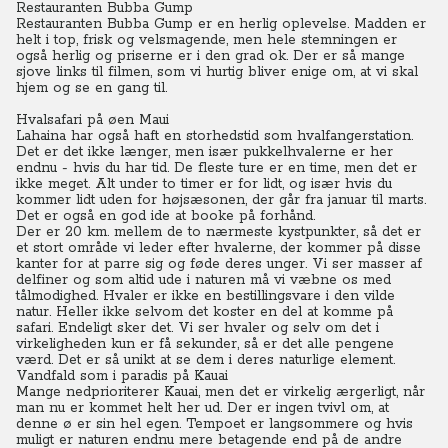
Restauranten Bubba Gump
Restauranten Bubba Gump er en herlig oplevelse. Madden er
helt i top, frisk og velsmagende, men hele stemningen er
også herlig og priserne er i den grad ok.
Der er så mange
sjove links til filmen, som vi hurtig bliver enige om, at vi skal
hjem og se en gang til.
Hvalsafari på øen Maui
Lahaina har også haft en storhedstid som hvalfangerstation.
Det er det ikke længer, men især pukkelhvalerne er her
endnu - hvis du har tid. De fleste ture er en time, men det er
ikke meget. Alt under to timer er for lidt, og især hvis du
kommer lidt uden for højsæsonen, der går fra januar til marts.
Det er også en god ide at booke på forhånd.
Der er 20 km. mellem de to nærmeste kystpunkter, så det er
et stort område vi leder efter hvalerne, der kommer på disse
kanter for at parre sig og føde deres unger. Vi ser masser af
delfiner og som altid ude i naturen må vi væbne os med
tålmodighed. Hvaler er ikke en bestillingsvare i den vilde
natur.
Heller ikke selvom det koster en del at komme på
safari. Endeligt sker det. Vi ser hvaler og selv om det i
virkeligheden kun er få sekunder, så er det alle pengene
værd. Det er så unikt at se dem i deres naturlige element.
Vandfald som i paradis på Kauai
Mange nedprioriterer Kauai, men det er virkelig ærgerligt, når
man nu er kommet helt her ud. Der er ingen tvivl om, at
denne ø er sin hel egen. Tempoet er langsommere og hvis
muligt er naturen endnu mere betagende end på de andre