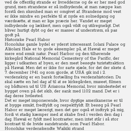
ved de offentlig strande er livredderne og de er her med god
grund, men strandene er så indbydende, at man næppe kan
forstå den skønhed man er omgivet af. Strandene mod vest
er ikke mindre en perfekte til at nyde en solnedgang og
værdsætte, at man er lige præcis her. Vandet er meget
indbydende og lækkert, men også vildt og utilregneligt. Det
bliver hurtigt dybt og der er masser af understrøm, så pas
godt på.
Historiske Pearl Habor
Honolulus gamle bydel er yderst interessant. Iolani Palace og
Aliiolani Hale er to gode eksempler på, at Hawaii er meget
mere end smuk natur.
Pearl Harbor og den tilhørende
kirkegård National Memorial Cementery of the Pacific, der
ligger i udkanten af byen, er den mest besøgte turistattraktion
på Hawaii.
Men det er ikke for sarte sjæle, for det der skete d.
7. december 1941 og som gjorde, at USA gik ind i 2.
verdenskrig er en barsk fortælling fra verdenshistorien.
Du
skal sætte en hel dag af til at se kirkegården, museet, filmen
og bådturen ud til US Ariazona Memorial, hvor mindestedet er
bygget oven på det skib, der sank med 1102 mand. Det er i
dag deres hvilested.
Det er meget imponerende, hvor dygtige amerikanerne er til
at bygge smukt, fredfyldt og respektfyldt.
Et besøg på Pearl
Habor er meget lærerigt, men det gør også et indtryk på mig,
fordi vi stadig kæmper med at skabe fred i verden den dag i
dag. Hawaii er fyldt med kontraster, men intet står i så stor
kontrast til de hvide sandstrande, som Pearl Habor.
Honolulus verdenskendte Waikiki strand