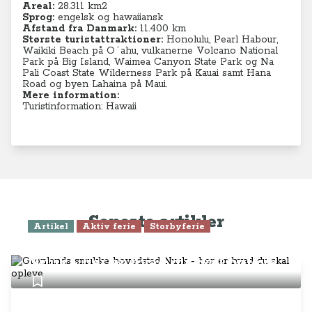
Areal:
28.311 k
m2
Sprog:
engelsk og hawaiiansk
Afstand fra Danmark:
11.400 km
Største turistattraktioner:
Honolulu, Pearl Habour,
Waikiki Beach på O´ahu, vulkanerne Volcano National
Park på Big Island, Waimea Canyon State Park og Na
Pali Coast State Wilderness Park på Kauai samt Hana
Road og byen Lahaina på Maui.
Mere information:
Turistinformation: Hawaii
Seneste artikler
Artikel
Aktiv ferie
Storbyferie
Grønlands smukke hovedstad
Nuuk - her er hvad du skal opleve