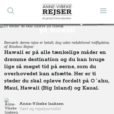
Søg
Åbn 
Anne-Vibeke Rejser
din genvej til store oplevelser
10 steder du skal opleve
Destinationer
Nordamerika
USA
Hawaii
10 steder du skal opleve på Hawaii
på Hawaii
Bemærk: denne rejse er betalt, dog uden redaktionel indflydelse,
af: Risskov Rejser
Hawaii er på alle tænkelige måder en
drømme destination og du kan bruge
lige så meget tid på øerne, som du
overhovedet kan afsætte. Her er ti
steder du skal opleve fordelt på O´ahu,
Maui, Hawaii (Big Island) og Kauai.
Anne-Vibeke Isaksen
Vært og rejsejournalist