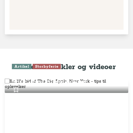
Seneste artikler og videoer
Artikel
Storbyferie
En lille bid af The Big Apple, New
York - tips til oplevelser