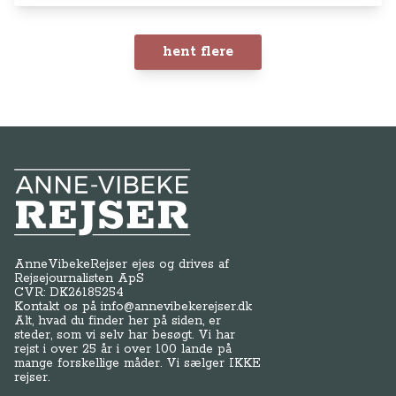
hent flere
Anne-Vibeke Rejser
AnneVibekeRejser ejes og drives af
Rejsejournalisten ApS
CVR: DK
26185254
Kontakt os på
info@annevibekerejser.dk
Alt, hvad du finder her på siden, er
steder, som vi selv har besøgt. Vi har
rejst i over 25 år i over 100 lande på
mange forskellige måder. Vi sælger IKKE
rejser.