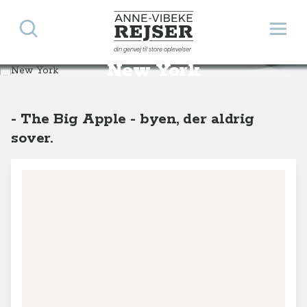
Søg
Åbn 
Anne-Vibeke Rejser
din genvej til store oplevelser
Destinationer
Nordamerika
USA
New York
New York
- The Big Apple - byen, der aldrig
sover.