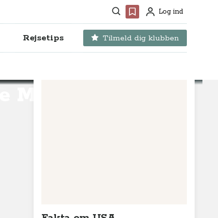
Søg
Favoritter
Log ind
Profil
Rejsetips
Tilmeld dig klubben
he Moon,