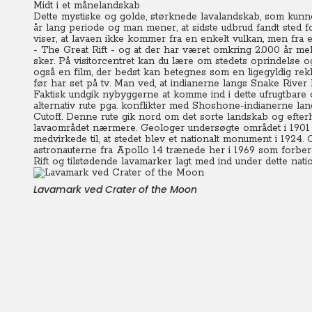
Midt i et månelandskab
Dette mystiske og golde, størknede lavalandskab, som kunn
år lang periode og man mener, at sidste udbrud fandt sted 
viser, at lavaen ikke kommer fra en enkelt vulkan, men fra 
- The Great Rift - og at der har været omkring 2.000 år m
sker. På visitorcentret kan du lære om stedets oprindelse o
også en film, der bedst kan betegnes som en ligegyldig rekl
før har set på tv. Man ved, at indianerne langs Snake River
Faktisk undgik nybyggerne at komme ind i dette ufrugtbare
alternativ rute pga. konflikter med Shoshone-indianerne l
Cutoff. Denne rute gik nord om det sorte landskab og efte
lavaområdet nærmere.
Geologer undersøgte området i 1901 
medvirkede til, at stedet blev et nationalt monument i 1924.
astronauterne fra Apollo 14 trænede her i 1969 som forbe
Rift og tilstødende lavamarker lagt med ind under dette nat
Lavamark ved Crater of the Moon