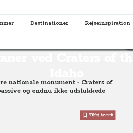
ammer
Destinationer
Rejseinspiration
 Craters of the Moon, Idaho, USA
aner ved Craters of t
Idaho
tore nationale monument - Craters of
passive og endnu ikke udslukkede
Tilføj favorit