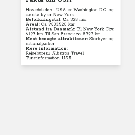
Fakta om USA
Hovedstaden i USA er Washington D.C. og
største by er New York.
Befolkningstal:
C
a. 325 mio.
Areal:
Ca. 9.833.520 km²
Afstand fra Danmark:
Til New York City:
6.197 km. Til San Francisco: 8.797 km.
Mest besøgte attraktioner:
Storbyer og
nationalparker
Mere information:
Rejsebureau: Albatros Travel
Turistinformation: USA