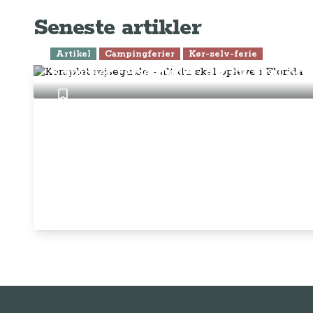
Seneste artikler
Artikel
Campingferier
Kør-selv-ferie
Komplet rejseguide - alt du skal opl