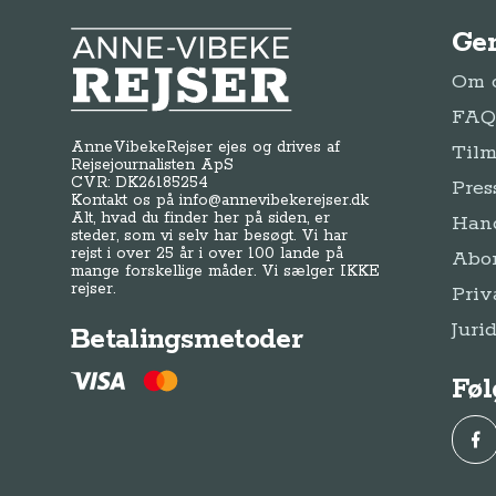
Ge
Anne-Vibeke Rejser
Om o
FAQ 
AnneVibekeRejser ejes og drives af
Tilm
Rejsejournalisten ApS
CVR: DK
26185254
Pres
Kontakt os på
info@annevibekerejser.dk
Alt, hvad du finder her på siden, er
Hand
steder, som vi selv har besøgt. Vi har
rejst i over 25 år i over 100 lande på
Abo
mange forskellige måder. Vi sælger IKKE
rejser.
Priv
Juri
Betalingsmetoder
Føl
Fac