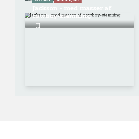
Artikel
Rundrejser
Jackson - med masser af
cowboy-stemning