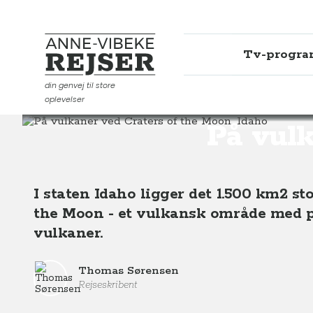
Tv-progr
Anne-Vibeke Rejser
din genvej til store
oplevelser
Destinationer
Nordamerika
USA
På vulkaner ved
På vulk
I staten Idaho ligger det 1.500 km2 s
the Moon - et vulkansk område med 
vulkaner.
Thomas Sørensen
Rejseskribent