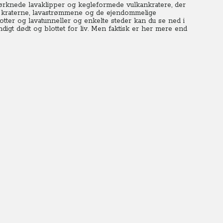
størknede lavaklipper og kegleformede vulkankratere, der
 af kraterne, lavastrømmene og de ejendommelige
otter og lavatunneller og enkelte steder kan du se ned i
digt dødt og blottet for liv. Men faktisk er her mere end