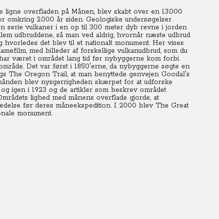
e ligne overfladen på Månen, blev skabt over en 13.000
for omkring 2.000 år siden. Geologiske undersøgelser
en serie vulkaner i en op til 300 meter dyb revne i jorden
ellem udbruddene, så man ved aldrig, hvornår næste udbrud
g hvorledes det blev til et nationalt monument. Her vises
amefilm, med billeder af forskellige vulkanudbrud, som du
 har været i området lang tid før nybyggerne kom forbi.
 område.
Det var først i 1850'erne, da nybyggerne søgte en
angs The Oregon Trail, at man benyttede genvejen Goodal's
rhånden blev nysgerrigheden skærpet for at udforske
og igen i 1923 og de artikler som beskrev området
Områdets lighed med månens overflade gjorde, at
redelse før deres måneekspedition. I 2000 blev The Great
ionale monument.