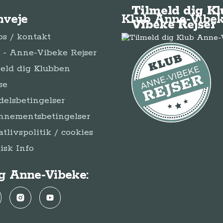
Tilmeld dig K
nveje
Klub Anne-Vibek
Vibeke Rejser
s / kontakt
- Anne-Vibeke Rejser
eld dig Klubben
se
elsbetingelser
nnementsbetingelser
atlivspolitik / cookies
disk Info
g Anne-Vibeke:
ebook
Instagram
YouTube