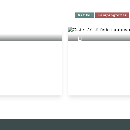
Artikel
Campingferier
Gode råd til ferie
eve i Florida
steder