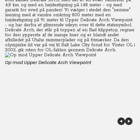
som kaldes Delicate Arch, men det er en svær vandretur på
4,8 km. og med en højdestigning på 148 meter - og med
garanti for sved på panden! Vi vælger i stedet den "nemme"
løsning med at vandre omkring 800 meter med en
højdestigning på 91 meter til Upper Delicate Arch Viewpoint
- og har derfra et glimrende udsyn over til dette statssymbol.
Delicate Arch, der står på toppen af en flad klippetop, regnes
for den ypperste af de mange buer og er blandt andet
afbilledet på Utahs nummerplader og på frimærker. Da den
olympiske ild var på vej til Salt Lake City forud for Vinter OL i
2002, gik ruten for OL-faklen gennem Delicate Arch.
Op mod Upper Delicate Arch Viewpoint