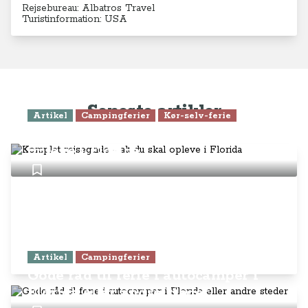
Rejsebureau: Albatros Travel
Turistinformation: USA
Seneste artikler
Artikel
Campingferier
Kør-selv-ferie
Komplet rejseguide - alt du skal
opleve i Florida
Artikel
Campingferier
Gode råd til ferie i autocamper i
Florida eller andre steder