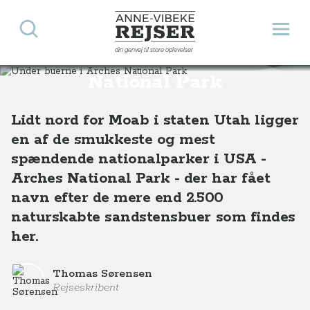
Søg
Åbn 
Anne-Vibeke Rejser
din genvej til store oplevelser
Under buerne i Arches
Destinationer
Nordamerika
USA
Under buerne i Arches National Park, Utah, USA
National Park
Lidt nord for Moab i staten Utah ligger
en af de smukkeste og mest
spændende nationalparker i USA -
Arches National Park - der har fået
navn efter de mere end 2.500
naturskabte sandstensbuer som findes
her.
Thomas Sørensen
Rejseskribent