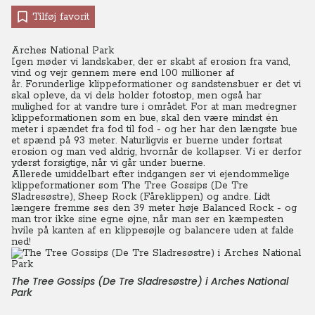
Tilføj favorit
Arches National Park
Igen møder vi landskaber, der er skabt af erosion fra vand,
vind og vejr gennem mere end 100 millioner af
år. Forunderlige klippeformationer og sandstensbuer er det vi
skal opleve, da vi dels holder fotostop, men også har
mulighed for at vandre ture i området. For at man medregner
klippeformationen som en bue, skal den være mindst én
meter i spændet fra fod til fod - og her har den længste bue
et spænd på 93 meter. Naturligvis er buerne under fortsat
erosion og man ved aldrig, hvornår de kollapser. Vi er derfor
yderst forsigtige, når vi går under buerne.
Allerede umiddelbart efter indgangen ser vi ejendommelige
klippeformationer som The Tree Gossips (De Tre
Sladresøstre), Sheep Rock (Fåreklippen) og andre. Lidt
længere fremme ses den 39 meter høje Balanced Rock - og
man tror ikke sine egne øjne, når man ser en kæmpesten
hvile på kanten af en klippesøjle og balancere uden at falde
ned!
The Tree Gossips (De Tre Sladresøstre) i Arches National
Park