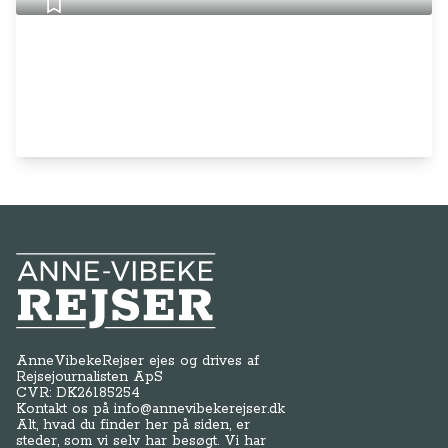
Anne-Vibeke Rejser
AnneVibekeRejser ejes og drives af
Rejsejournalisten ApS
CVR: DK
26185254
Kontakt os på
info@annevibekerejser.dk
Alt, hvad du finder her på siden, er
steder, som vi selv har besøgt. Vi har