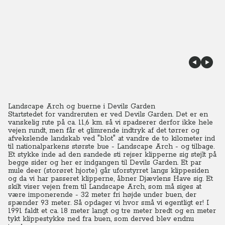
Landscape Arch og buerne i Devils Garden
Startstedet for vandreruten er ved Devils Garden. Det er en
vanskelig rute på ca. 11,6 km. så vi spadserer derfor ikke hele
vejen rundt, men får et glimrende indtryk af det tørrer og
afvekslende landskab ved "blot" at vandre de to kilometer ind
til nationalparkens største bue - Landscape Arch - og tilbage.
Et stykke inde ad den sandede sti rejser klipperne sig stejlt på
begge sider og her er indgangen til Devils Garden. Et par
mule deer (storøret hjorte) går uforstyrret langs klippesiden
og da vi har passeret klipperne, åbner Djævlens Have sig. Et
skilt viser vejen frem til Landscape Arch, som må siges at
være imponerende - 32 meter fri højde under buen, der
spænder 93 meter. Så opdager vi hvor små vi egentligt er! I
1991 faldt et ca. 18 meter langt og tre meter bredt og en meter
tykt klippestykke ned fra buen, som derved blev endnu