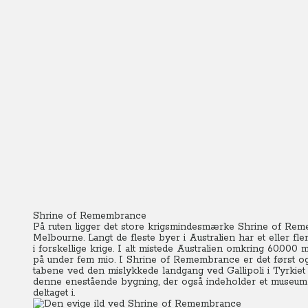
Shrine of Remembrance
På ruten ligger det store krigsmindesmærke Shrine of Rem
Melbourne. Langt de fleste byer i Australien har et eller fl
i forskellige krige. I alt mistede Australien omkring 60.00
på under fem mio. I Shrine of Remembrance er det først og
tabene ved den mislykkede landgang ved Gallipoli i Tyrkiet 
denne enestående bygning, der også indeholder et museum 
deltaget i.