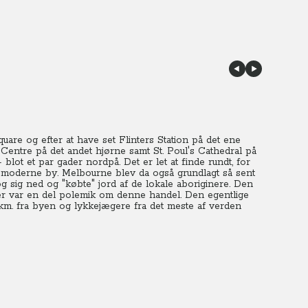
are og efter at have set Flinters Station på det ene
 Centre på det andet hjørne samt St. Poul's Cathedral på
 blot et par gader nordpå. Det er let at finde rundt, for
n moderne by. Melbourne blev da også grundlagt så sent
og sig ned og "købte" jord af de lokale aboriginere. Den
der var en del polemik om denne handel. Den egentlige
5 km. fra byen og lykkejægere fra det meste af verden