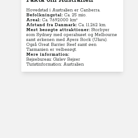
Fakta om Australien
Hovedstad i Australien er Canberra.
Befolkningstal:
Ca. 25 mio.
Areal:
Ca. 7.692.000 km²
Afstand fra Danmark:
Ca. 11.262 km.
Mest besøgte attraktioner:
Storbyer
som Sydney med operahuset og Melbourne
samt ørkenen med
Ayers Rock (Uluru).
Også Great Barrier Reef
samt øen
Tasmanien er velbesøgt.
Mere information:
Rejsebureau: Gislev Rejser
Turistinformation: Australien