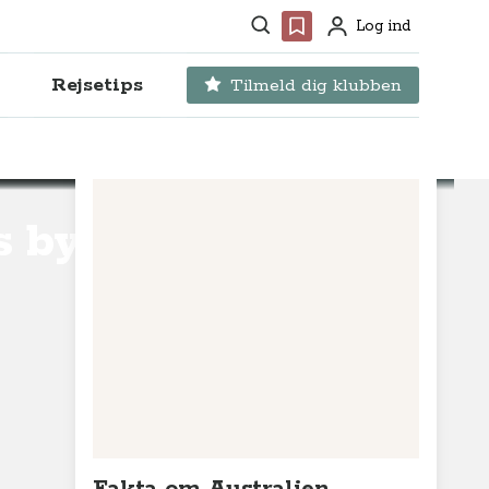
Søg
Favoritter
Log ind
Profil
Rejsetips
Tilmeld dig klubben
s by