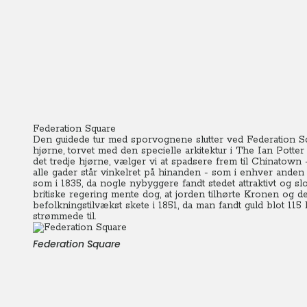
Federation Square
Den guidede tur med sporvognene slutter ved Federation Squ
hjørne, torvet med den specielle arkitektur i The Ian Potter
det tredje hjørne, vælger vi at spadsere frem til Chinatown -
alle gader står vinkelret på hinanden - som i enhver ande
som i 1835, da nogle nybyggere fandt stedet attraktivt og sl
britiske regering mente dog, at jorden tilhørte Kronen og 
befolkningstilvækst skete i 1851, da man fandt guld blot 11
strømmede til.
Federation Square