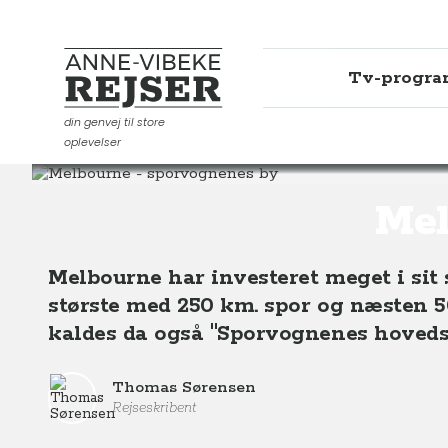
Tv-progr
Anne-Vibeke Rejser
din genvej til store
oplevelser
Destinationer
Oceanien
Australien
Melbourne - 
Mel
Melbourne har investeret meget i sit
største med 250 km. spor og næsten 5
kaldes da også "Sporvognenes hoveds
Thomas Sørensen
Rejseskribent