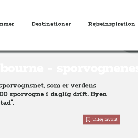
ammer
Destinationer
Rejseinspiration
sporvognenes by i Australien
bourne - sporvognene
 sporvognsnet, som er verdens
00 sporvogne i daglig drift. Byen
tad".
Tilføj favorit