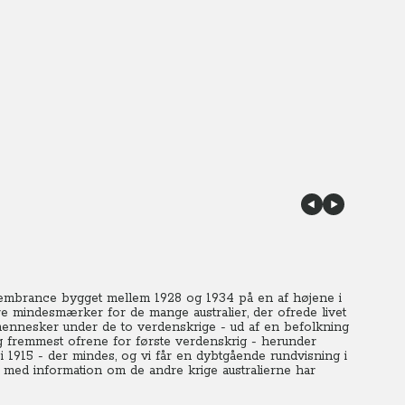
embrance bygget mellem 1928 og 1934 på en af højene i
ere mindesmærker for de mange australier, der ofrede livet
0 mennesker under de to verdenskrige - ud af en befolkning
 fremmest ofrene for første verdenskrig - herunder
i 1915 - der mindes, og vi får en dybtgående rundvisning i
med information om de andre krige australierne har