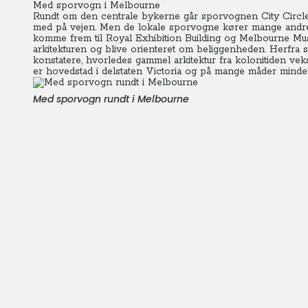
Med sporvogn i Melbourne
Rundt om den centrale bykerne går sporvognen City Circle 
med på vejen. Men de lokale sporvogne kører mange andre 
komme frem til Royal Exhibition Building og Melbourne Mus
arkitekturen og blive orienteret om beliggenheden. Herfra s
konstatere, hvorledes gammel arkitektur fra kolonitiden veks
er hovedstad i delstaten Victoria og på mange måder mind
Med sporvogn rundt i Melbourne