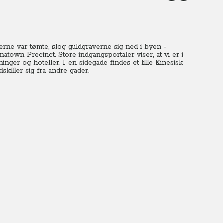
rne var tømte, slog guldgraverne sig ned i byen -
town Precinct. Store indgangsportaler viser, at vi er i
nger og hoteller. I en sidegade findes et lille Kinesisk
killer sig fra andre gader.