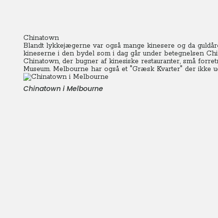
Chinatown
Blandt lykkejægerne var også mange kinesere og da guldåre
kineserne i den bydel som i dag går under betegnelsen China
Chinatown, der bugner af kinesiske restauranter, små forretni
Museum. Melbourne har også et "Græsk Kvarter" der ikke uds
Chinatown i Melbourne