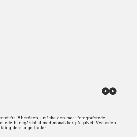
entet fra Aberdeen - måske den mest fotograferede
ettede banegårdshal med mosaikker på gulvet. Ved siden
mkring de mange boder.