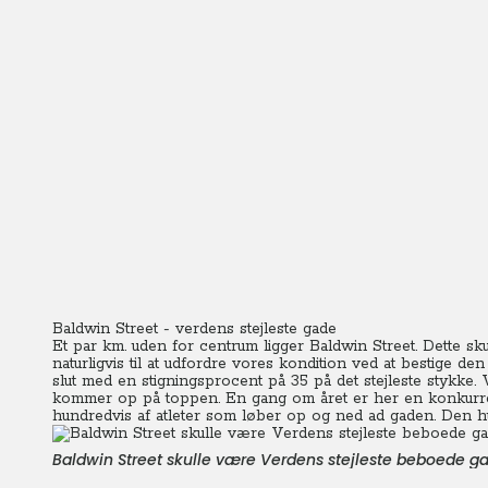
Baldwin Street - verdens stejleste gade
Et par km. uden for centrum ligger Baldwin Street. Dette s
naturligvis til at udfordre vores kondition ved at bestige de
slut med en stigningsprocent på 35 på det stejleste stykke.
kommer op på toppen. En gang om året er her en konkurre
hundredvis af atleter som løber op og ned ad gaden. Den hurt
Baldwin Street skulle være Verdens stejleste beboede g