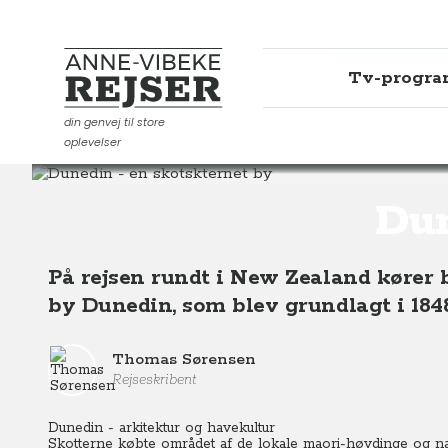
Tv-progr
Anne-Vibeke Rejser
din genvej til store
oplevelser
Destinationer
Oceanien
New Zealand
Dunedin -
Dun
På rejsen rundt i New Zealand kører 
by Dunedin, som blev grundlagt i 1848
Thomas Sørensen
Rejseskribent
Dunedin - arkitektur og havekultur
Skotterne købte området af de lokale maori-høvdinge og n