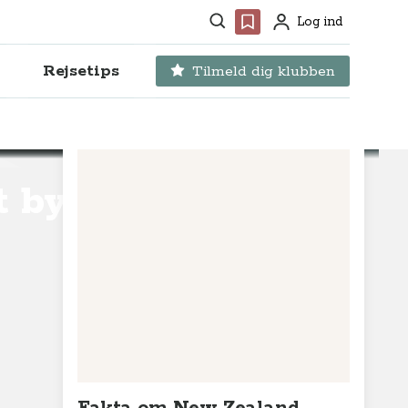
Søg
Favoritter
Log ind
Profil
Rejsetips
Tilmeld dig klubben
t by