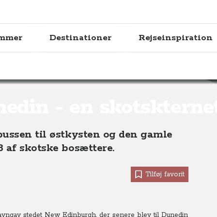
ammer
Destinationer
Rejseinspiration
 en skotskternet by i New Zealand
edin - en skotskterne
bussen til østkysten og den gamle
 af skotske bosættere.
Tilføj favorit
avngav stedet New Edinburgh, der senere blev til Dunedin