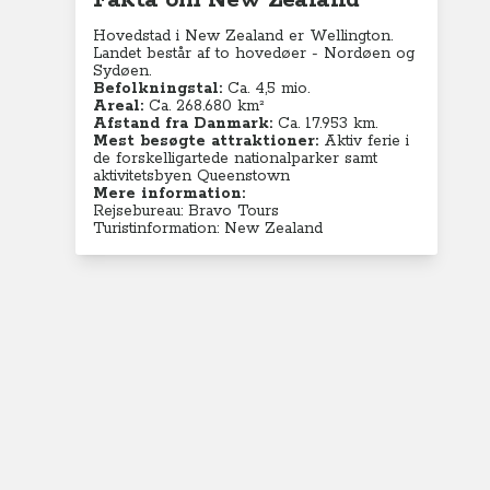
Fakta om New Zealand
Hovedstad i New Zealand er Wellington.
Landet består af to hovedøer - Nordøen og
Sydøen.
Befolkningstal:
Ca. 4,5 mio.
Areal:
Ca. 268.680 km²
Afstand fra Danmark:
Ca. 17.953 km.
Mest besøgte attraktioner:
Aktiv ferie i
de forskelligartede nationalparker samt
aktivitetsbyen Queenstown
Mere information:
Rejsebureau: Bravo Tours
Turistinformation: New Zealand