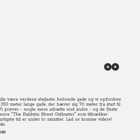
kulle være verdens stejleste, beboede gade og vi opfordres
n 350 meter lange gade, der hæver sig 70 meter fra start til
Vi prøver - nogle mere adrætte end andre - og de fleste
nce "The Baldwin Street Gutbuster" som tiltrækker
igste tid er under to minutter.
Lad os komme videre!
ade