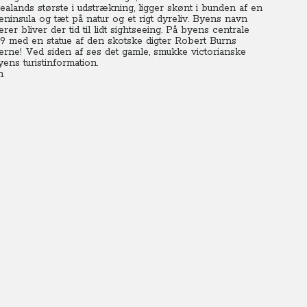
alands største i udstrækning, ligger skønt i bunden af en
eninsula og tæt på natur og et rigt dyreliv. Byens navn
r bliver der tid til lidt sightseeing.
På byens centrale
919 med en statue af den skotske digter Robert Burns
erne! Ved siden af ses det gamle, smukke victorianske
ens turistinformation.