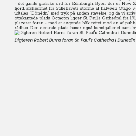
- det gamle gæliske ord for Edinburgh. Byen, der er New Ze
fjord, afskærmet fra Stillehavets storme af halvøen Otago P
udtales "Dönédn" med tryk på anden stavelse, og da vi arrivere
ottekantede plads Octagon ligger St. Paul’s Cathedral fra 1
placeret foran - med et søgende blik rettet mod en af pubb
rådhus. Den centrale plads huser også kunstgalleriet samt by
Digteren Robert Burns foran St. Paul's Cathedra i Dunedin