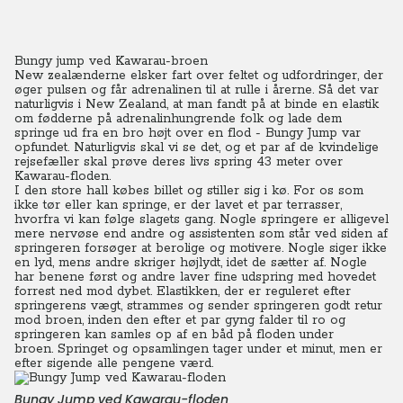
Bungy jump ved Kawarau-broen
New zealænderne elsker fart over feltet og udfordringer, der
øger pulsen og får adrenalinen til at rulle i årerne. Så det var
naturligvis i New Zealand, at man fandt på at binde en elastik
om fødderne på adrenalinhungrende folk og lade dem
springe ud fra en bro højt over en flod - Bungy Jump var
opfundet. Naturligvis skal vi se det, og et par af de kvindelige
rejsefæller skal prøve deres livs spring 43 meter over
Kawarau-floden.
I den store hall købes billet og stiller sig i kø. For os som
ikke tør eller kan springe, er der lavet et par terrasser,
hvorfra vi kan følge slagets gang. Nogle springere er alligevel
mere nervøse end andre og assistenten som står ved siden af
springeren forsøger at berolige og motivere. Nogle siger ikke
en lyd, mens andre skriger højlydt, idet de sætter af.
Nogle
har benene først og andre laver fine udspring med hovedet
forrest ned mod dybet. Elastikken, der er reguleret efter
springerens vægt, strammes og sender springeren godt retur
mod broen, inden den efter et par gyng falder til ro og
springeren kan samles op af en båd på floden under
broen.
Springet og opsamlingen tager under et minut, men er
efter sigende alle pengene værd.
Bungy Jump ved Kawarau-floden