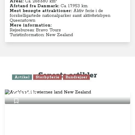
Areal:
Ca. 268.680 km²
Afstand fra Danmark:
Ca. 17.953 km.
Mest besøgte attraktioner:
Aktiv ferie i de
forskelligartede nationalparker samt aktivitetsbyen
Queenstown
Mere information:
Rejsebureau: Bravo Tours
Turistinformation: New Zealand
Seneste artikler
Artikel
Storbyferie
Rundrejser
Auckland, i kiwiernes land New
Zealand