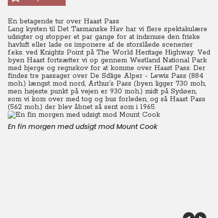
En betagende tur over Haast Pass
Lang kysten til Det Tasmanske Hav har vi flere spektakulære
udsigter og stopper et par gange for at indsnuse den friske
havluft eller lade os imponere af de storslåede scenerier
f.eks. ved Knights Point på The World Heritage Highway. Ved
byen Haast fortsætter vi op gennem Westland National Park
med bjerge og regnskov for at komme over Haast Pass. Der
findes tre passager over De Sdlige Alper - Lewis Pass (884
moh.) længst mod nord, Arthur’s Pass (byen ligger 730 moh,
men højeste punkt på vejen er 930 moh.) midt på Sydøen,
som vi kom over med tog og bus forleden, og så Haast Pass
(562 moh.) der blev åbnet så sent som i 1965.
En fin morgen med udsigt mod Mount Cook