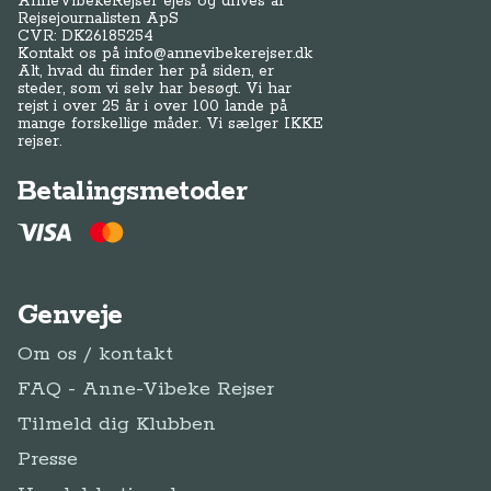
AnneVibekeRejser ejes og drives af
Rejsejournalisten ApS
CVR: DK
26185254
Kontakt os på
info@annevibekerejser.dk
Alt, hvad du finder her på siden, er
steder, som vi selv har besøgt. Vi har
rejst i over 25 år i over 100 lande på
mange forskellige måder. Vi sælger IKKE
rejser.
Betalingsmetoder
Genveje
Om os / kontakt
FAQ - Anne-Vibeke Rejser
Tilmeld dig Klubben
Presse