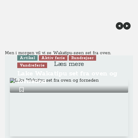
Men i morgen vil vi se Wakatipu-søen set fra oven.
Artikel
Aktiv ferie
Rundrejser
Læs mere
Vandreferie
Lake Wakatipu set fra oven og
forneden