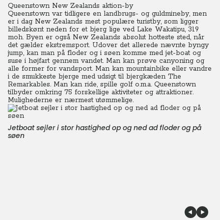
Queenstown New Zealands aktion-by
Queenstown var tidligere en landbrugs- og guldmineby, men
er i dag New Zealands mest populære turistby, som ligger
billedskønt neden for et bjerg lige ved Lake Wakatipu, 319
moh.
Byen er også New Zealands absolut hotteste sted, når
det gælder ekstremsport. Udover det allerede nævnte byngy
jump, kan man på floder og i søen komme med jet-boat og
suse i højfart gennem vandet. Man kan prøve canyoning og
alle former for vandsport.
Man kan mountainbike eller vandre
i de smukkeste bjerge med udsigt til bjergkæden The
Remarkables. Man kan ride, spille golf o.m.a. Queenstown
tilbyder omkring 75 forskellige aktiviteter og attraktioner.
Mulighederne er nærmest utømmelige.
Jetboat sejler i stor hastighed op og ned ad floder og på
søen