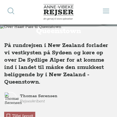
Søg
Åbn 
Anne-Vibeke Rejser
din genvej til store oplevelser
Over Haast Pass til
Destinationer
Oceanien
New Zealand
Over Haast Pass til Queenstown i New Zealand
Queenstown
På rundrejsen i New Zealand forlader
vi vestkysten på Sydøen og køre op
over De Sydlige Alper for at komme
ind i landet til måske den smukkest
beliggende by i New Zealand -
Queenstown.
Thomas Sørensen
Rejseskribent
Tilføj favorit