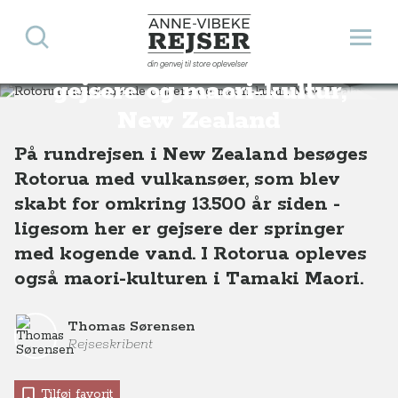
Søg
Åbn 
Anne-Vibeke Rejser
Rotorua med kogende
din genvej til store oplevelser
Destinationer
Oceanien
New Zealand
Rotorua med kogende gejsere og maori-kultur, New Zealand
gejsere og maori-kultur,
New Zealand
På rundrejsen i New Zealand besøges
Rotorua med vulkansøer, som blev
skabt for omkring 13.500 år siden -
ligesom her er gejsere der springer
med kogende vand. I Rotorua opleves
også maori-kulturen i Tamaki Maori.
Thomas Sørensen
Rejseskribent
Tilføj favorit