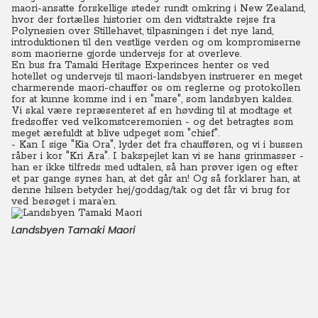
maori-ansatte forskellige steder rundt omkring i New Zealand,
hvor der fortælles historier om den vidtstrakte rejse fra
Polynesien over Stillehavet, tilpasningen i det nye land,
introduktionen til den vestlige verden og om kompromiserne
som maorierne gjorde undervejs for at overleve.
En bus fra Tamaki Heritage Experinces henter os ved
hotellet og undervejs til maori-landsbyen instruerer en meget
charmerende maori-chauffør os om reglerne og protokollen
for at kunne komme ind i en "mare", som landsbyen kaldes.
Vi skal være repræsenteret af en høvding til at modtage et
fredsoffer ved velkomstceremonien - og det betragtes som
meget ærefuldt at blive udpeget som "chief".
- Kan I sige "Kia Ora", lyder det fra chaufføren, og vi i bussen
råber i kor "Kri Ara". I bakspejlet kan vi se hans grinmasser -
han er ikke tilfreds med udtalen, så han prøver igen og efter
et par gange synes han, at det går an! Og så forklarer han, at
denne hilsen betyder hej/goddag/tak og det får vi brug for
ved besøget i mara’en.
Landsbyen Tamaki Maori