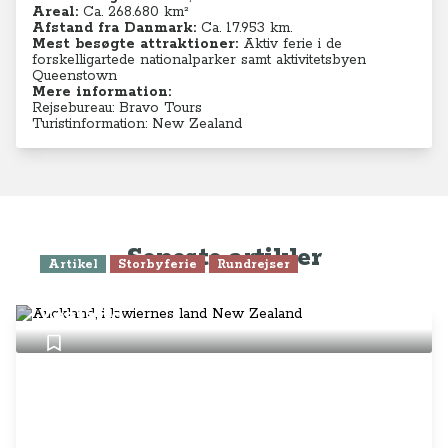
Areal:
Ca. 268.680 km²
Afstand fra Danmark:
Ca. 17.953 km.
Mest besøgte attraktioner:
Aktiv ferie i de
forskelligartede nationalparker samt aktivitetsbyen
Queenstown
Mere information:
Rejsebureau: Bravo Tours
Turistinformation: New Zealand
Seneste artikler
Artikel
Storbyferie
Rundrejser
Auckland, i kiwiernes land New
Zealand