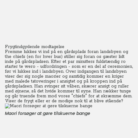
Frygtindgydende modtagelse
Fremme lukkes vi ind på en gårdsplads foran landsbyen og
the chiefs (en for hver bus) stiller sig foran os gæster lidt
inde på gårdspladsen. Efter et par minutters fuldstændig ro
starter te wero - udfordringen - som er en del af ceremonien,
før vi lukkes ind i landsbyen. Over indgangen til landsbyen
viser der sig nogle maorier og samtidig kommer en kriger
med malede tatoveringer i ansigtet og på kroppen ind på
gårdspladsen. Han svinger sit våben, skærer ansigt og ruller
med øjnene, så det hvide kommer til syne. Han rækker tunge
og går truende frem mod vores "chiefs" for at skræmme dem.
Viser de frygt eller er de modige nok til at blive stående?
Maori forsøger at gøre tilskuerne bange