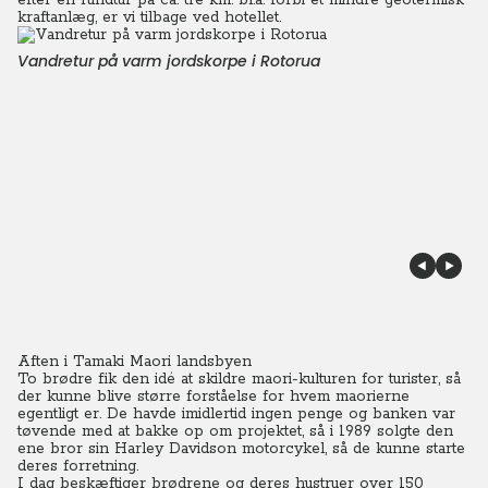
efter en rundtur på ca. tre km. bl.a. forbi et mindre geotermisk
kraftanlæg, er vi tilbage ved hotellet.
Vandretur på varm jordskorpe i Rotorua
Aften i Tamaki Maori landsbyen
To brødre fik den idé at skildre maori-kulturen for turister, så
der kunne blive større forståelse for hvem maorierne
egentligt er. De havde imidlertid ingen penge og banken var
tøvende med at bakke op om projektet, så i 1989 solgte den
ene bror sin Harley Davidson motorcykel, så de kunne starte
deres forretning.
I dag beskæftiger brødrene og deres hustruer over 150