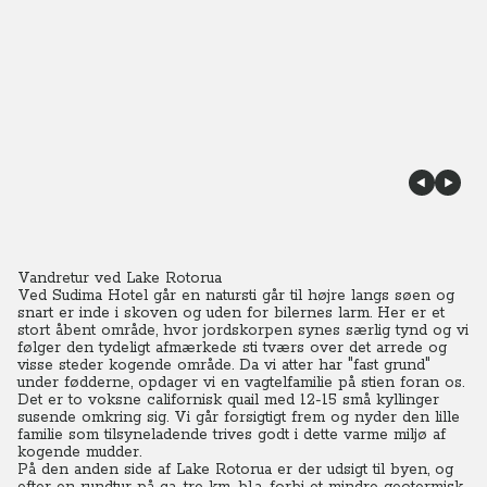
Vandretur ved Lake Rotorua
Ved Sudima Hotel går en natursti går til højre langs søen og
snart er inde i skoven og uden for bilernes larm. Her er et
stort åbent område, hvor jordskorpen synes særlig tynd og vi
følger den tydeligt afmærkede sti tværs over det arrede og
visse steder kogende område. Da vi atter har "fast grund"
under fødderne, opdager vi en vagtelfamilie på stien foran os.
Det er to voksne californisk quail med 12-15 små kyllinger
susende omkring sig. Vi går forsigtigt frem og nyder den lille
familie som tilsyneladende trives godt i dette varme miljø af
kogende mudder.
På den anden side af Lake Rotorua er der udsigt til byen, og