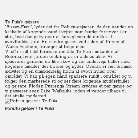
Te Puia’s gejsere
"Fizzzz-Fuuu", lyder det fra Pohutu-gejseren, da den sender en
kaskade af kogende vand i vejret, som hurtigt forstøver i en
stor, hvid dampsky over et farveglinsende dække af
svovlholdigt jord. En mindre gejser ved siden af, Prince af
Wales Feathers, forsøger at følge med.
Vi står midt i det termiske område Te Puia i udkanten af
Rotorua, hvor jorden omkring os er aldeles aktiv. Vi
spadserer gennem en lille skov og ser undervejs huller med
kogende mudder, der bobler og syder. Overalt er her termisk
aktivitet og en umiskendelig hørm af svovl hviler over
området. Vi kan på egen hånd spadsere rundt i området og vi
følger den markerede sti og ser flere kogende mudderhuller
og gejsere. Floden Puarenga Stream krydses et par gange og
vi passerer søen Lake Waikauka, inden vi vender tilbage til
det aftalte mødested.
Pohutu gejser i Te Puia