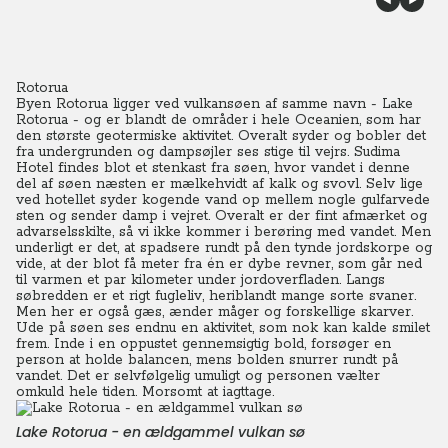
Rotorua
Byen Rotorua ligger ved vulkansøen af samme navn - Lake
Rotorua - og er blandt de områder i hele Oceanien, som har
den største geotermiske aktivitet. Overalt syder og bobler det
fra undergrunden og dampsøjler ses stige til vejrs. Sudima
Hotel findes blot et stenkast fra søen, hvor vandet i denne
del af søen næsten er mælkehvidt af kalk og svovl. Selv lige
ved hotellet syder kogende vand op mellem nogle gulfarvede
sten og sender damp i vejret. Overalt er der fint afmærket og
advarselsskilte, så vi ikke kommer i berøring med vandet. Men
underligt er det, at spadsere rundt på den tynde jordskorpe og
vide, at der blot få meter fra én er dybe revner, som går ned
til varmen et par kilometer under jordoverfladen. Langs
søbredden er et rigt fugleliv, heriblandt mange sorte svaner.
Men her er også gæs, ænder måger og forskellige skarver.
Ude på søen ses endnu en aktivitet, som nok kan kalde smilet
frem. Inde i en oppustet gennemsigtig bold, forsøger en
person at holde balancen, mens bolden snurrer rundt på
vandet. Det er selvfølgelig umuligt og personen vælter
omkuld hele tiden. Morsomt at iagttage.
Lake Rotorua - en ældgammel vulkan sø