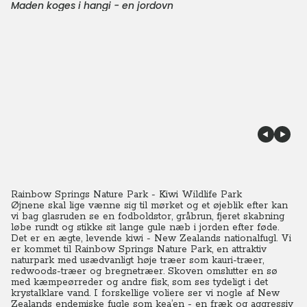
Maden koges i hangi - en jordovn
Rainbow Springs Nature Park - Kiwi Wildlife Park
Øjnene skal lige vænne sig til mørket og et øjeblik efter kan
vi bag glasruden se en fodboldstor, gråbrun, fjeret skabning
løbe rundt og stikke sit lange gule næb i jorden efter føde.
Det er en ægte, levende kiwi - New Zealands nationalfugl. Vi
er kommet til Rainbow Springs Nature Park, en attraktiv
naturpark med usædvanligt høje træer som kauri-træer,
redwoods-træer og bregnetræer. Skoven omslutter en sø
med kæmpeørreder og andre fisk, som ses tydeligt i det
krystalklare vand. I forskellige voliere ser vi nogle af New
Zealands endemiske fugle som kea’en - en fræk og aggressiv