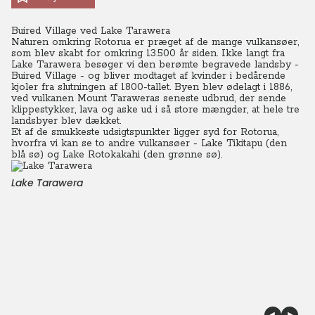
Buired Village ved Lake Tarawera
Naturen omkring Rotorua er præget af de mange vulkansøer,
som blev skabt for omkring 13.500 år siden. Ikke langt fra
Lake Tarawera besøger vi den berømte begravede landsby -
Buired Village - og bliver modtaget af kvinder i bedårende
kjoler fra slutningen af 1800-tallet. Byen blev ødelagt i 1886,
ved vulkanen Mount Taraweras seneste udbrud, der sende
klippestykker, lava og aske ud i så store mængder, at hele tre
landsbyer blev dækket.
Et af de smukkeste udsigtspunkter ligger syd for Rotorua,
hvorfra vi kan se to andre vulkansøer - Lake Tikitapu (den
blå sø) og Lake Rotokakahi (den grønne sø).
Lake Tarawera