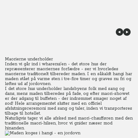
Maorierne underholder
Inden vi går ind i wharenui’en - det store hus der
repræsenterer maoriernes forfædre - ser vi hvorledes
maorierne traditionelt tilbereder maden. I en såkaldt hangi har
maden stået på varme sten i tre-fire timer og graves nu fri og
løftes ud af jordovnen.
I det store hus underholder landsbyens folk med sang og
dans, mens maden tilberedes på fade, og efter maori-showet
er der adgang til buffeten - der indrømmet smager noget af
sod! Hele arrangementet slutter med en officiel
afslutningsceremoni med sang og taler, inden vi transporteres
tilbage til hotellet.
Naturligvis tager vi alle afsked med maori-chaufføren med den
traditionelle maori-hilsen, hvor vi gnider næser mod
hinanden.