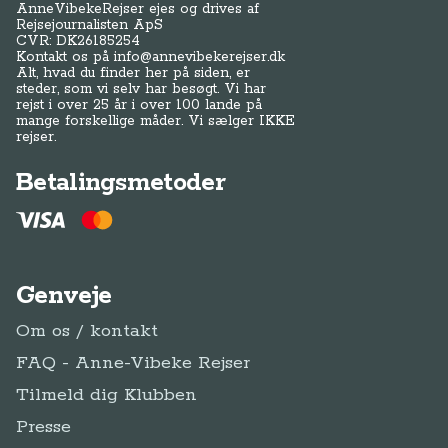
AnneVibekeRejser ejes og drives af
Rejsejournalisten ApS
CVR: DK
26185254
Kontakt os på
info@annevibekerejser.dk
Alt, hvad du finder her på siden, er
steder, som vi selv har besøgt. Vi har
rejst i over 25 år i over 100 lande på
mange forskellige måder. Vi sælger IKKE
rejser.
Betalingsmetoder
Genveje
Om os / kontakt
FAQ - Anne-Vibeke Rejser
Tilmeld dig Klubben
Presse