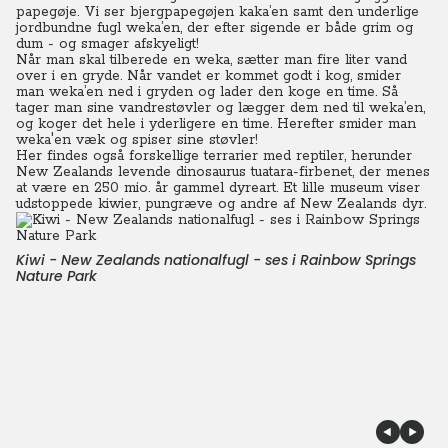
papegøje. Vi ser bjergpapegøjen kaka’en samt den underlige
jordbundne fugl weka’en, der efter sigende er både grim og
dum - og smager afskyeligt!
Når man skal tilberede en weka, sætter man fire liter vand
over i en gryde. Når vandet er kommet godt i kog, smider
man weka’en ned i gryden og lader den koge en time. Så
tager man sine vandrestøvler og lægger dem ned til weka’en,
og koger det hele i yderligere en time. Herefter smider man
weka'en væk og spiser sine støvler!
Her findes også forskellige terrarier med reptiler, herunder
New Zealands levende dinosaurus tuatara-firbenet, der menes
at være en 250 mio. år gammel dyreart. Et lille museum viser
udstoppede kiwier, pungræve og andre af New Zealands dyr.
Kiwi - New Zealands nationalfugl - ses i Rainbow Springs
Nature Park