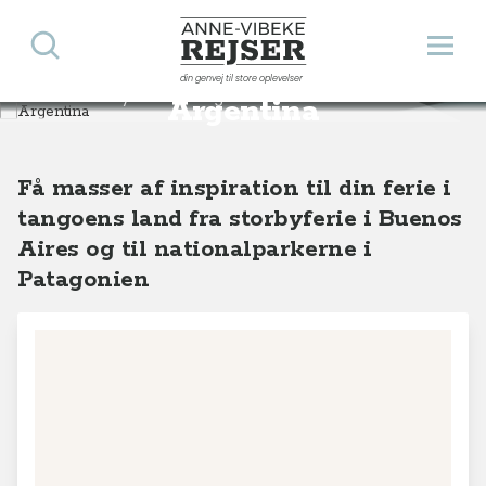
Søg
Åbn 
Anne-Vibeke Rejser
din genvej til store oplevelser
Destinationer
Sydamerika
Argentina
Argentina
Få masser af inspiration til din ferie i
tangoens land fra storbyferie i Buenos
Aires og til nationalparkerne i
Patagonien