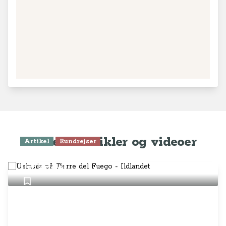
Seneste artikler og videoer
Artikel
Rundrejser
Ushuaia på Tierre del Fuego -
Ildlandet