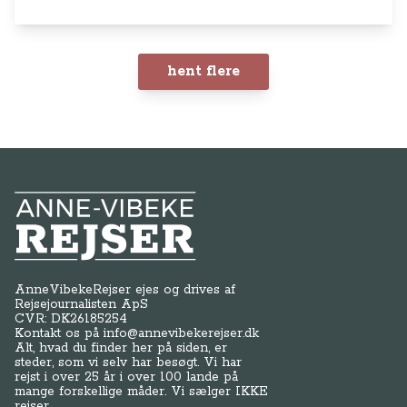
hent flere
Anne-Vibeke Rejser
AnneVibekeRejser ejes og drives af
Rejsejournalisten ApS
CVR: DK
26185254
Kontakt os på
info@annevibekerejser.dk
Alt, hvad du finder her på siden, er
steder, som vi selv har besøgt. Vi har
rejst i over 25 år i over 100 lande på
mange forskellige måder. Vi sælger IKKE
rejser.