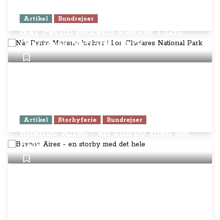
Artikel
Rundrejser
Når Perito Moreno kælver i Los
Glaciares National Park
Artikel
Storbyferie
Rundrejser
Buenos Aires - en storby med det
hele