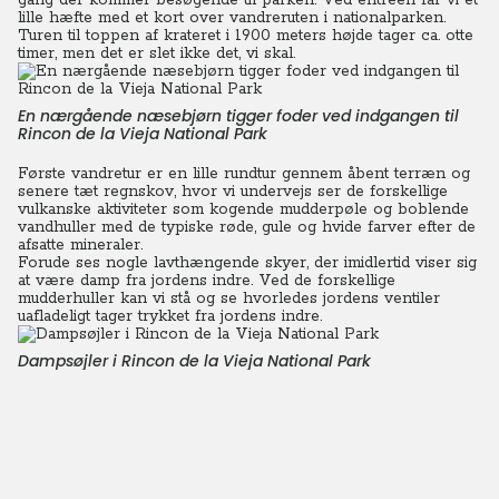
gang der kommer besøgende til parken. Ved entreen får vi et
lille hæfte med et kort over vandreruten i nationalparken.
Turen til toppen af krateret i 1900 meters højde tager ca. otte
timer, men det er slet ikke det, vi skal.
En nærgående næsebjørn tigger foder ved indgangen til
Rincon de la Vieja National Park
Første vandretur er en lille rundtur gennem åbent terræn og
senere tæt regnskov, hvor vi undervejs ser de forskellige
vulkanske aktiviteter som kogende mudderpøle og boblende
vandhuller med de typiske røde, gule og hvide farver efter de
afsatte mineraler.
Forude ses nogle lavthængende skyer, der imidlertid viser sig
at være damp fra jordens indre. Ved de forskellige
mudderhuller kan vi stå og se hvorledes jordens ventiler
uafladeligt tager trykket fra jordens indre.
Dampsøjler i Rincon de la Vieja National Park