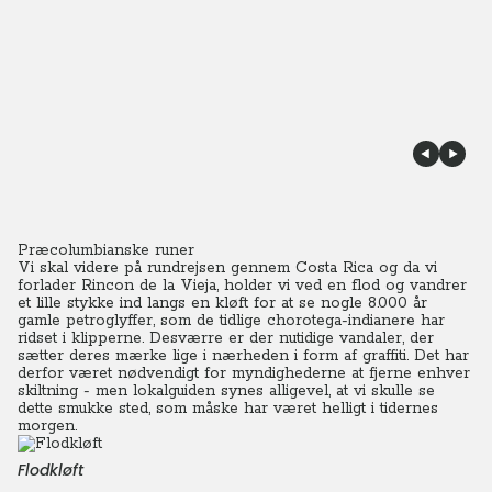
Præcolumbianske runer
Vi skal videre på rundrejsen gennem Costa Rica og da vi
forlader Rincon de la Vieja, holder vi ved en flod og vandrer
et lille stykke ind langs en kløft for at se nogle 8.000 år
gamle petroglyffer, som de tidlige chorotega-indianere har
ridset i klipperne.
Desværre er der nutidige vandaler, der
sætter deres mærke lige i nærheden i form af graffiti. Det har
derfor været nødvendigt for myndighederne at fjerne enhver
skiltning - men lokalguiden synes alligevel, at vi skulle se
dette smukke sted, som måske har været helligt i tidernes
morgen.
Flodkløft