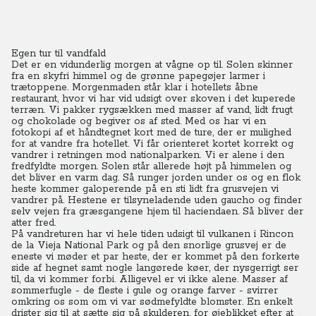
Egen tur til vandfald
Det er en vidunderlig morgen at vågne op til. Solen skinner
fra en skyfri himmel og de grønne papegøjer larmer i
trætoppene. Morgenmaden står klar i hotellets åbne
restaurant, hvor vi har vid udsigt over skoven i det kuperede
terræn. Vi pakker rygsækken med masser af vand, lidt frugt
og chokolade og begiver os af sted. Med os har vi en
fotokopi af et håndtegnet kort med de ture, der er mulighed
for at vandre fra hotellet.
Vi får orienteret kortet korrekt og
vandrer i retningen mod nationalparken. Vi er alene i den
fredfyldte morgen. Solen står allerede højt på himmelen og
det bliver en varm dag.
Så runger jorden under os og en flok
heste kommer galoperende på en sti lidt fra grusvejen vi
vandrer på. Hestene er tilsyneladende uden gaucho og finder
selv vejen fra græsgangene hjem til haciendaen.
Så bliver der
atter fred.
På vandreturen har vi hele tiden udsigt til vulkanen i Rincon
de la Vieja National Park og på den snorlige grusvej er de
eneste vi møder et par heste, der er kommet på den forkerte
side af hegnet samt nogle langørede køer, der nysgerrigt ser
til, da vi kommer forbi.
Alligevel er vi ikke alene. Masser af
sommerfugle - de fleste i gule og orange farver - svirrer
omkring os som om vi var sødmefyldte blomster. En enkelt
drister sig til at sætte sig på skulderen, for øjeblikket efter at