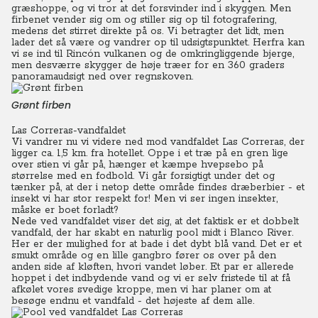
græshoppe, og vi tror at det forsvinder ind i skyggen. Men
firbenet vender sig om og stiller sig op til fotografering,
medens det stirret direkte på os.
Vi betragter det lidt, men
lader det så være og vandrer op til udsigtspunktet. Herfra kan
vi se ind til Rincón vulkanen og de omkringliggende bjerge,
men desværre skygger de høje træer for en 360 graders
panoramaudsigt ned over regnskoven.
Grønt firben
Las Correras-vandfaldet
Vi vandrer nu vi videre ned mod vandfaldet Las Correras, der
ligger ca. 1,5 km. fra hotellet. Oppe i et træ på en gren lige
over stien vi går på, hænger et kæmpe hvepsebo på
størrelse med en fodbold. Vi går forsigtigt under det og
tænker på, at der i netop dette område findes dræberbier - et
insekt vi har stor respekt for! Men vi ser ingen insekter,
måske er boet forladt?
Nede ved vandfaldet viser det sig, at det faktisk er et dobbelt
vandfald, der har skabt en naturlig pool midt i Blanco River.
Her er der mulighed for at bade i det dybt blå vand. Det er et
smukt område og en lille gangbro fører os over på den
anden side af kløften, hvori vandet løber.
Et par er allerede
hoppet i det indbydende vand og vi er selv fristede til at få
afkølet vores svedige kroppe, men vi har planer om at
besøge endnu et vandfald - det højeste af dem alle.