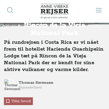
Søg
Åbn 
Anne-Vibeke Rejser
Kogende mudder i
din genvej til store oplevelser
Destinationer
Sydamerika
Costa Rica
Kogende mudder i Rincón de la Vieja National Park, Costa Rica
Rincón de la Vieja
National Park
På rundrejsen i Costa Rica er vi nået
frem til hotellet Hacienda Guachipelin
Lodge tæt på Rincon de la Vieja
National Park der er kendt for sine
aktive vulkaner og varme kilder.
Thomas Sørensen
Rejseskribent
Tilføj favorit