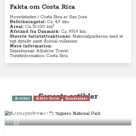
Fakta om Costa Rica
Hovedstaden i Costa Rica er San José.
Befolkningstal:
Ca. 4,9
mio.
2
Areal:
Ca. 51.100
km
Afstand fra Danmark:
Ca. 9.519 km.
Største turistattraktioner:
Nationalparkerne med et
rigt dyreliv samt Arenal-vulkanen
Mere information:
Rejsebureau: Albatros Travel
Turistinformation: Costa Rica
Seneste artikler
Artikel
Aktiv ferie
Rundrejser
Sumpregnskoven i Tortuguero
National Park