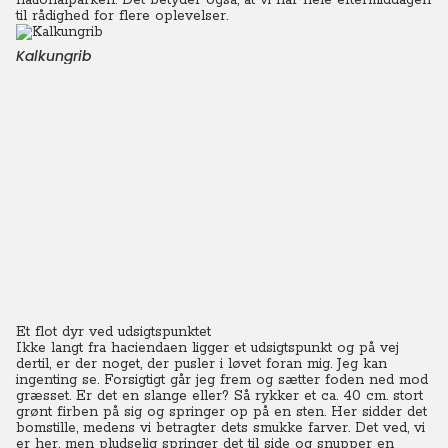
nationalparken. Det betyder også, at vi har hele eftermiddagen
til rådighed for flere oplevelser.
Kalkungrib
Et flot dyr ved udsigtspunktet
Ikke langt fra haciendaen ligger et udsigtspunkt og på vej
dertil, er der noget, der pusler i løvet foran mig. Jeg kan
ingenting se. Forsigtigt går jeg frem og sætter foden ned mod
græsset. Er det en slange eller?
Så rykker et ca. 40 cm. stort
grønt firben på sig og springer op på en sten. Her sidder det
bomstille, medens vi betragter dets smukke farver. Det ved, vi
er her, men pludselig springer det til side og snupper en