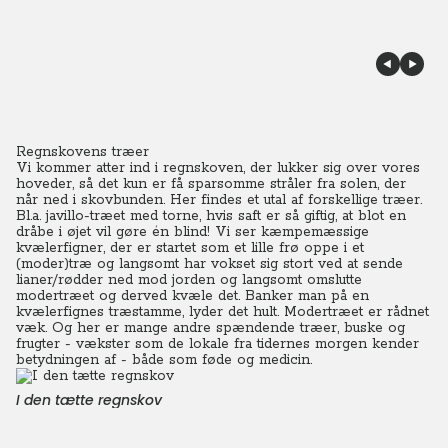
Regnskovens træer
Vi kommer atter ind i regnskoven, der lukker sig over vores
hoveder, så det kun er få sparsomme stråler fra solen, der
når ned i skovbunden.
Her findes et utal af forskellige træer.
Bl.a. javillo-træet med torne, hvis saft er så giftig, at blot en
dråbe i øjet vil gøre én blind! Vi ser kæmpemæssige
kvælerfigner, der er startet som et lille frø oppe i et
(moder)træ og langsomt har vokset sig stort ved at sende
lianer/rødder ned mod jorden og langsomt omslutte
modertræet og derved kvæle det.
Banker man på en
kvælerfignes træstamme, lyder det hult. Modertræet er rådnet
væk. Og her er mange andre spændende træer, buske og
frugter - vækster som de lokale fra tidernes morgen kender
betydningen af - både som føde og medicin.
I den tætte regnskov