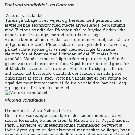
Pool ved vandfaldet Las Correras
Victoria vandfaldet
Turen gå tilbage over vejen og herefter ned gennem den
løvfældende regnskov med meget afvekslende beplantning
mod Victoria vandfaldet.
På vejen skal vi krydse floden ikke
mindre end tre gange, men vi orker ikke at tage
vandreskoene af, men vader bare gennem vandet, der når op
til lige under knæet. Floden skærer en dyb kløft i skoven og
på det sidste stykke går vi stejlt ned ad nogle tilvirkede
stentrin for at komme ned i bunden af det 35 meter høje
vandfald.
Vandet rammer klippesiden et par gange, inden det
glider videre ud i en større flod. Også her er der mulighed for
at få skyllet sveden af kroppen. Man kan forsigtigt stille sig
ind under det brusende vandfald, der lander i en lille pool
omkranset af store sten. Victoria vandfaldet er det største og
også det mest interessante af de tre vandfald vi har set i dag
og ligger ca. fire km. fra hotellet.
Victoria vandfaldet
Rincon de la Vieja National Park
Det er en vaskeægte næsebjørn, der tager i mod os, da vi
næste formiddag kommer frem til Rincon de la Veija National
Park. Desværre er ubetænksomme mennesker begyndt at
fodre dyret og nu er den tilvænnet mennesket og tigger, hver