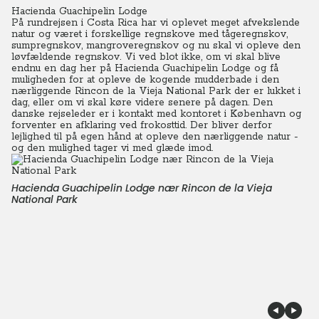
Hacienda Guachipelin Lodge
På rundrejsen i Costa Rica har vi oplevet meget afvekslende
natur og været i forskellige regnskove med tågeregnskov,
sumpregnskov, mangroveregnskov og nu skal vi opleve den
løvfældende regnskov.
Vi ved blot ikke, om vi skal blive
endnu en dag her på Hacienda Guachipelin Lodge og få
muligheden for at opleve de kogende mudderbade i den
nærliggende Rincon de la Vieja National Park der er lukket i
dag, eller om vi skal køre videre senere på dagen.
Den
danske
rejseleder er i kontakt med kontoret i København og
forventer en afklaring ved frokosttid.
Der bliver derfor
lejlighed til på egen hånd at opleve den nærliggende natur -
og den mulighed tager vi med glæde imod.
Hacienda Guachipelin Lodge nær Rincon de la Vieja
National Park