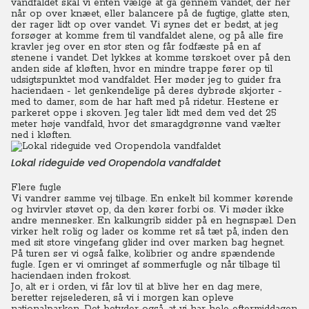
vandfaldet skal vi enten vælge at gå gennem vandet, der her
når op over knæet, eller balancere på de fugtige, glatte sten,
der rager lidt op over vandet. Vi synes det er bedst, at jeg
forsøger at komme frem til vandfaldet alene, og på alle fire
kravler jeg over en stor sten og får fodfæste på en af
stenene i vandet.
Det lykkes at komme tørskoet over på den
anden side af kløften, hvor en mindre trappe fører op til
udsigtspunktet mod vandfaldet.
Her møder jeg to guider fra
haciendaen - let genkendelige på deres dybrøde skjorter -
med to damer, som de har haft med på ridetur. Hestene er
parkeret oppe i skoven. Jeg taler lidt med dem ved det 25
meter høje vandfald, hvor det smaragdgrønne vand vælter
ned i kløften.
Lokal rideguide ved Oropendola vandfaldet
Flere fugle
Vi vandrer samme vej tilbage. En enkelt bil kommer kørende
og hvirvler støvet op, da den kører forbi os. Vi møder ikke
andre mennesker.
En kalkungrib sidder på en hegnspæl. Den
virker helt rolig og lader os komme ret så tæt på, inden den
med sit store vingefang glider ind over marken bag hegnet.
På turen ser vi også falke, kolibrier og andre spændende
fugle.
Igen er vi omringet af sommerfugle og når tilbage til
haciendaen inden frokost.
Jo, alt er i orden, vi får lov til at blive her en dag mere,
beretter rejselederen, så vi i morgen kan opleve