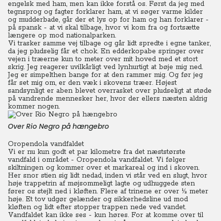
engelsk med ham, men kan ikke forstå os. Først da jeg med
tegnsprog og fagter forklarer ham, at vi søger varme kilder
og mudderbade, går der et lys op for ham og han forklarer -
på spansk - at vi skal tilbage, hvor vi kom fra og fortsætte
længere op mod nationalparken.
Vi trasker samme vej tilbage og går lidt spredte i egne tanker,
da jeg pludselig får et chok. En edderkopabe springer over
vejen i træerne kun to meter over mit hoved med et stort
skrig.
Jeg reagerer uvilkårligt ved lynhurtigt at bøje mig ned.
Jeg er simpelthen bange for at den rammer mig. Og før jeg
får set mig om, er den væk i skovens træer. Højest
sandsynligt er aben blevet overrasket over pludseligt at støde
på vandrende mennesker her, hvor der ellers næsten aldrig
kommer nogen.
Over Rio Negro på hængebro
Oropendola vandfaldet
Vi er nu kun godt et par kilometre fra det næststørste
vandfald i området - Oropendola vandfaldet. Vi følger
skiltningen og kommer over et markareal og ind i skoven.
Her snor stien sig lidt nedad, inden vi står ved en slugt, hvor
høje trappetrin af møjsommeligt lagte og udhuggede sten
fører os stejlt ned i kløften. Flere af trinene er over ½ meter
høje. Et tov udgør gelænder og sikkerhedsline ud mod
kløften og lidt efter stopper trappen nede ved vandet.
Vandfaldet kan ikke ses - kun høres. For at komme over til