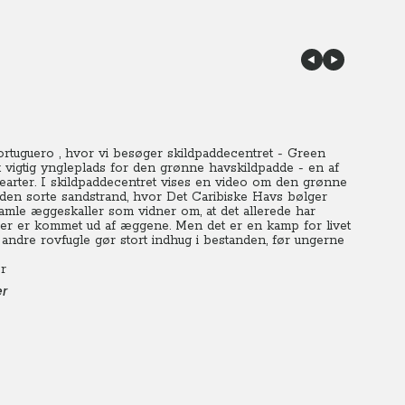
ortuguero , hvor vi besøger skildpaddecentret - Green
 vigtig yngleplads for den grønne havskildpadde - en af
arter.
I skildpaddecentret vises en video om den grønne
l den sorte sandstrand, hvor Det Caribiske Havs bølger
amle æggeskaller som vidner om, at det allerede har
er er kommet ud af æggene.
Men det er en kamp for livet
g andre rovfugle gør stort indhug i bestanden, før ungerne
er