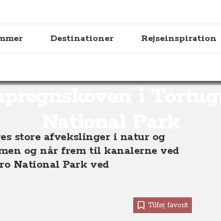
ammer
Destinationer
Rejseinspiration
koven i Tortuguero National Park, Costa Rica
pregnskoven i Tortug
National Park
es store afvekslinger i natur og
men og når frem til kanalerne ved
ro National Park ved
Tilføj favorit