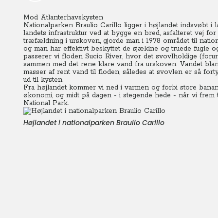
Mod Atlanterhavskysten
Nationalparken Braulio Carillo ligger i højlandet indsvøbt 
landets infrastruktur ved at bygge en bred, asfalteret vej f
træfældning i urskoven, gjorde man i 1978 området til nati
og man har effektivt beskyttet de sjældne og truede fugle 
passerer vi floden Sucio River, hvor det svovlholdige (for
sammen med det rene klare vand fra urskoven. Vandet blan
masser af rent vand til floden, således at svovlen er så fo
ud til kysten.
Fra højlandet kommer vi ned i varmen og forbi store banan
økonomi, og midt på dagen - i stegende hede - når vi frem
National Park.
Højlandet i nationalparken Braulio Carillo