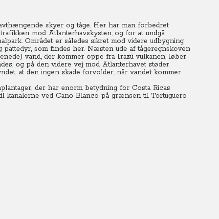
i lavthængende skyer og tåge. Her har man forbedret
or trafikken mod Atlanterhavskysten, og for at undgå
onalpark. Området er således sikret mod videre udbygning
og pattedyr, som findes her. Næsten ude af tågeregnskoven
urenede) vand, der kommer oppe fra Irazú vulkanen, løber
des, og på den videre vej mod Atlanterhavet støder
rtyndet, at den ingen skade forvolder, når vandet kommer
plantager, der har enorm betydning for Costa Ricas
 til kanalerne ved Cano Blanco på grænsen til Tortuguero