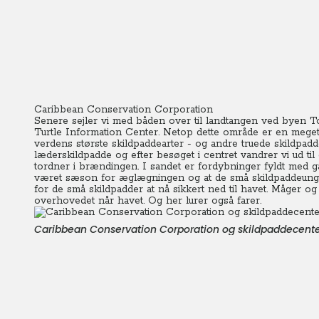
Caribbean Conservation Corporation
Senere sejler vi med båden over til landtangen ved byen T
Turtle Information Center. Netop dette område er en meget
verdens største skildpaddearter - og andre truede skildpadde
læderskildpadde og efter besøget i centret vandrer vi ud ti
tordner i brændingen. I sandet er fordybninger fyldt med g
været sæson for æglægningen og at de små skildpaddeung
for de små skildpadder at nå sikkert ned til havet. Måger o
overhovedet når havet. Og her lurer også farer.
Caribbean Conservation Corporation og skildpaddecent