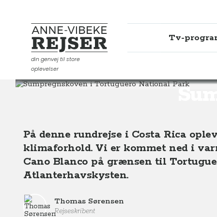
Tv-progr
Anne-Vibeke Rejser
din genvej til store
oplevelser
Destinationer
Sydamerika
Costa Rica
Sumpregns
Sum
På denne rundrejse i Costa Rica oplev
klimaforhold. Vi er kommet ned i var
Cano Blanco på grænsen til Tortugue
Atlanterhavskysten.
Thomas Sørensen
Rejseskribent