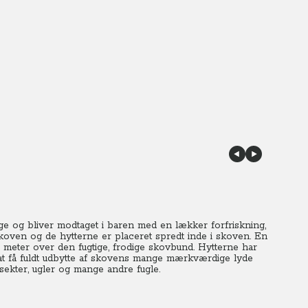
ge og bliver modtaget i baren med en lækker forfriskning,
koven og de hytterne er placeret spredt inde i skoven. En
par meter over den fugtige, frodige skovbund. Hytterne har
t at få fuldt udbytte af skovens mange mærkværdige lyde
sekter, ugler og mange andre fugle.