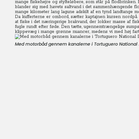
mange fiskehejre og stylteløbere, som står på flodbrinken. 
blander sig med havets saltvand i det sammenhængende fl
mange kilometer lang lagune adskilt af en tynd landtange m
Da kufferterne er ombord, sætter kaptajnen kursen nordpå. O
at fiske i det næringsrige brakvand, der lokker masse af fisk
fugle rundt efter føde. Den tætte, ugennemtrængelige sump
klippevæg i mange grønne nuancer, medens vi med høj fart
Med motorbåd gennem kanalerne i Tortuguero National 