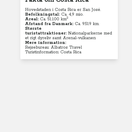
Fakta om Costa Rica
Hovedstaden i Costa Rica er San José.
Befolkningstal:
Ca. 4,9
mio.
2
Areal:
Ca. 51.100
km
Afstand fra Danmark:
Ca. 9.519 km.
Største
turistattraktioner:
Nationalparkerne med
et rigt dyreliv samt Arenal-vulkanen
Mere information:
Rejsebureau: Albatros Travel
Turistinformation: Costa Rica