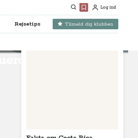
Søg
Favoritter
Log ind
Profil
Rejsetips
Tilmeld dig klubben
uero