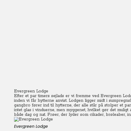
Evergreen Lodge
Efter et par timers sejlads er vi fremme ved Evergreen Lod
inden vi får hytterne anvist.
Lodgen ligger midt i sumpregns
gangbro fører ind til hytterne, der alle står på stolper et 
intet glas i vinduerne, men myggenet, hvilket gør det mulig
både dag og nat. Frøer, der lyder som cikader, brøleaber, in
Evergreen Lodge