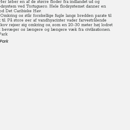
Her løber en af de større floder fra indlandet ud og
odsystem ved Tortuguero. Hele flodsystemet danner en
od Det Caribiske Hav.
mkring os står forskellige fugle langs bredden parate til
 til. På store øer af vandhyacinter vader farvestrålende
skov rejser sig omkring os, som en 20-30 meter høj lodret
 bevæger os længere og længere væk fra civilisationen.
Park