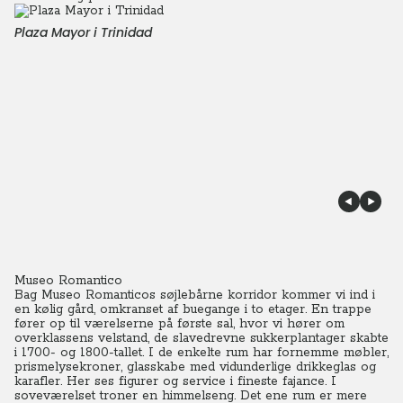
Plaza Mayor i Trinidad
Museo Romantico
Bag Museo Romanticos søjlebårne korridor kommer vi ind i
en kølig gård, omkranset af buegange i to etager. En trappe
fører op til værelserne på første sal, hvor vi hører om
overklassens velstand, de slavedrevne sukkerplantager skabte
i 1700- og 1800-tallet.
I de enkelte rum har fornemme møbler,
prismelysekroner, glasskabe med vidunderlige drikkeglas og
karafler. Her ses figurer og service i fineste fajance. I
soveværelset troner en himmelseng. Det ene rum er mere