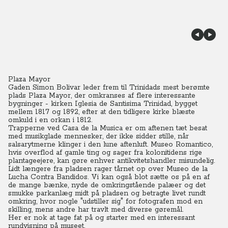
Plaza Mayor
Gaden Simon Bolivar leder frem til Trinidads mest berømte
plads Plaza Mayor, der omkranses af flere interessante
bygninger - kirken Iglesia de Santisima Trinidad, bygget
mellem 1817 og 1892, efter at den tidligere kirke blæste
omkuld i en orkan i 1812.
Trapperne ved Casa de la Musica er om aftenen tæt besat
med musikglade mennesker, der ikke sidder stille, når
salsarytmerne klinger i den lune aftenluft. Museo Romantico,
hvis overflod af gamle ting og sager fra kolonitidens rige
plantageejere, kan gøre enhver antikvitetshandler misundelig.
Lidt længere fra pladsen rager tårnet op over Museo de la
Lucha Contra Bandidos. Vi kan også blot sætte os på en af
de mange bænke, nyde de omkringstående palæer og det
smukke parkanlæg midt på pladsen og betragte livet rundt
omkring, hvor nogle "udstiller sig" for fotografen mod en
skilling, mens andre har travlt med diverse gøremål.
Her er nok at tage fat på og starter med en interessant
rundvisning på museet.