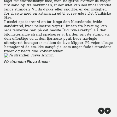
taget mit snorkeludstyr med, men bølgerne hvirvler så meget
fint sand op fra havbunden, at der intet kan ses under vandet
langs stranden. Vil du dykke eller snorkle, er der mulighed
for at sejle med en katamaran ud til et rev ude i Det Caribiske
Hav.
I stedet spadserer vi en tur langs den blændende, hvide
sandstrand, hvor palmerne vejrer i brisen fra havet og kan
lede tankerne hen på det bedste "Bounty-eventyr".
På den
kilometerlange strand spadserer vi fra den private strand via
den offentlige ud til den fjerneste pynt, hvor havfugle
uforstyrret fouragerer mellem de lave klipper. På vejen tilbage
betragter vi de smukke sangfugle, som søger føde i strandens
træer og nedfaldne kokosnødder.
På stranden Playa Ancon