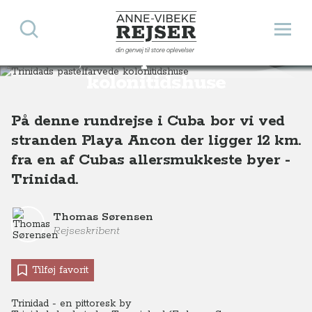
Søg
Åbn 
Anne-Vibeke Rejser
din genvej til store oplevelser
Trinidads pastelfarvede
Destinationer
Sydamerika
Cuba
Trinidads pastelfarvede kolonitidshuse, Cuba
kolonitidshuse
På denne rundrejse i Cuba bor vi ved
stranden Playa Ancon der ligger 12 km.
fra en af Cubas allersmukkeste byer -
Trinidad.
Thomas Sørensen
Rejseskribent
Tilføj favorit
Trinidad - en pittoresk by