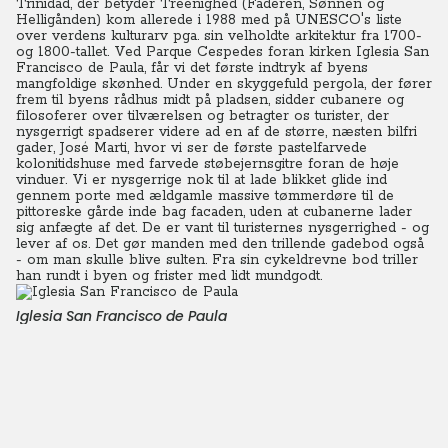
Trinidad, der betyder Treenighed (Faderen, Sønnen og
Helligånden) kom allerede i 1988 med på UNESCO's liste
over verdens kulturarv pga. sin velholdte arkitektur fra 1700-
og 1800-tallet. Ved Parque Cespedes foran kirken Iglesia San
Francisco de Paula, får vi det første indtryk af byens
mangfoldige skønhed.
Under en skyggefuld pergola, der fører
frem til byens rådhus midt på pladsen, sidder cubanere og
filosoferer over tilværelsen og betragter os turister, der
nysgerrigt spadserer videre ad en af de større, næsten bilfri
gader, José Marti, hvor vi ser de første pastelfarvede
kolonitidshuse med farvede støbejernsgitre foran de høje
vinduer.
Vi er nysgerrige nok til at lade blikket glide ind
gennem porte med ældgamle massive tømmerdøre til de
pittoreske gårde inde bag facaden, uden at cubanerne lader
sig anfægte af det. De er vant til turisternes nysgerrighed - og
lever af os. Det gør manden med den trillende gadebod også
- om man skulle blive sulten. Fra sin cykeldrevne bod triller
han rundt i byen og frister med lidt mundgodt.
Iglesia San Francisco de Paula