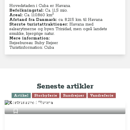
Hovedstaden i Cuba er Havana.
Befolkningstal:
Ca. 11,5
mio.
2
Areal:
Ca. 110.860
km
Afstand fra Danmark:
ca.
8.215
km. til Havana
Største turistattraktioner:
Havana med
salsarytmerne og byen Trinidad, men også landets
smukke, bjergrige natur.
Mere information:
Rejsebureau: Ruby Rejser
Turistinformation: Cuba
Seneste artikler
Artikel
Storbyferie
Rundrejser
Vandreferie
Kontrasterne i Havana