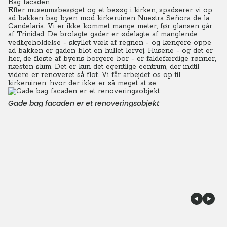
Bag facaden
Efter museumsbesøget og et besøg i kirken, spadserer vi op
ad bakken bag byen mod kirkeruinen Nuestra Señora de la
Candelaria.
Vi er ikke kommet mange meter, før glansen går
af Trinidad. De brolagte gader er ødelagte af manglende
vedligeholdelse - skyllet væk af regnen - og længere oppe
ad bakken er gaden blot en hullet lervej. Husene - og det er
her, de fleste af byens borgere bor - er faldefærdige rønner,
næsten slum. Det er kun det egentlige centrum, der indtil
videre er renoveret så flot. Vi får arbejdet os op til
kirkeruinen, hvor der ikke er så meget at se.
Gade bag facaden er et renoveringsobjekt