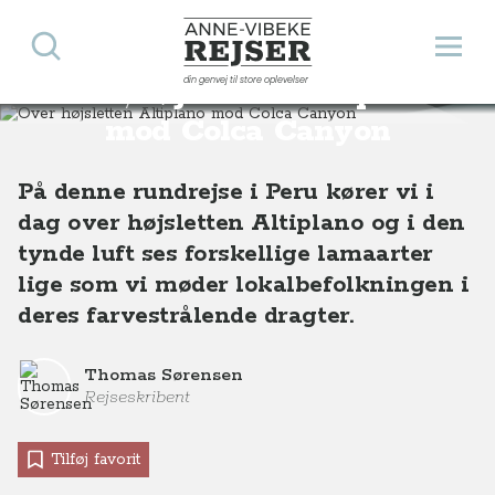
Søg
Åbn 
Anne-Vibeke Rejser
din genvej til store oplevelser
Over højsletten Altiplano
Destinationer
Sydamerika
Peru
Over højsletten Altiplano mod Colca Canyon
mod Colca Canyon
På denne rundrejse i Peru kører vi i
dag over højsletten Altiplano og i den
tynde luft ses forskellige lamaarter
lige som vi møder lokalbefolkningen i
deres farvestrålende dragter.
Thomas Sørensen
Rejseskribent
Tilføj favorit