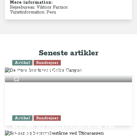
Mere information:
Rejsebureau: Viktors Farmor
Turistinformation: Peru
Seneste artikler
Artikel
Rundrejser
De store kondorer i Colca Canyon
Artikel
Rundrejser
Siv-øer og begravelsestårne ved
Titicacasøen