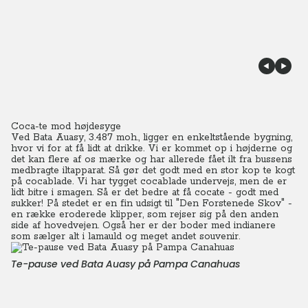
Coca-te mod højdesyge
Ved Bata Auasy, 3.487 moh., ligger en enkeltstående bygning,
hvor vi for at få lidt at drikke. Vi er kommet op i højderne og
det kan flere af os mærke og har allerede fået ilt fra bussens
medbragte iltapparat. Så gør det godt med en stor kop te kogt
på cocablade. Vi har tygget cocablade undervejs, men de er
lidt bitre i smagen. Så er det bedre at få cocate - godt med
sukker! På stedet er en fin udsigt til "Den Forstenede Skov" -
en række eroderede klipper, som rejser sig på den anden
side af hovedvejen. Også her er der boder med indianere
som sælger alt i lamauld og meget andet souvenir.
Te-pause ved Bata Auasy på Pampa Canahuas