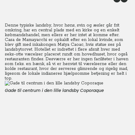
Denne typiske landsby, hvor høns, svin og æsler går frit
omkring, har en central plads med en kirke og en enkelt
købmandshandel, men ellers er her intet at komme efter.
Casa de Mamayacchi er opkaldt efter en lokal kvinde, som
blev gift med inkakongen Matya Caoac, hvis statue ses på
landsbytorvet. Hotellet er indrettet i flere afsnit hver med
seks-otte værelser placeret rundt om hovedhuset, hvor også
restauranten findes. Desværre er her ingen faciliteter i haven
som f.eks. en bænk, så vi er henvist til værelserne eller den
kolde restaurant, hvor der serveres glimrende og rigelig mad,
ligesom de lokale indianeres hjælpsomme betjening er helt i
top.
Gade til centrum i den lille landsby Coporaque