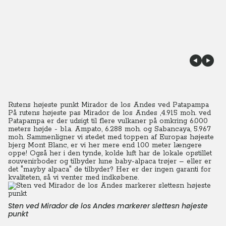
Rutens højeste punkt
Mirador de los Andes
ved Patapampa
På rutens højeste pas Mirador de los Andes ,4.915 moh. ved
Patapampa er der udsigt til flere vulkaner på omkring 6.000
meters højde - bl.a. Ampato, 6.288 moh. og Sabancaya, 5.967
moh. Sammenligner vi stedet med toppen af Europas højeste
bjerg Mont Blanc, er vi her mere end 100 meter længere
oppe! Også her i den tynde, kolde luft har de lokale opstillet
souvenirboder og tilbyder lune baby-alpaca trøjer – eller er
det "mayby alpaca" de tilbyder? Her er der ingen garanti for
kvaliteten, så vi venter med indkøbene.
Sten ved Mirador de los Andes markerer slettesn højeste
punkt