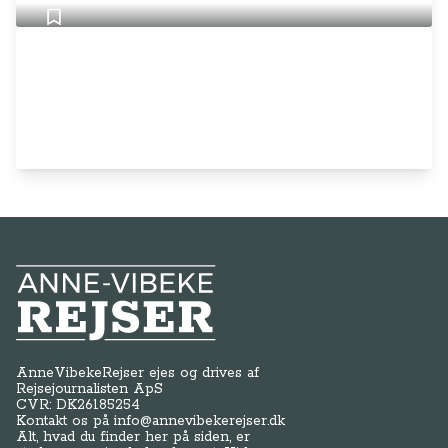
Anne-Vibeke Rejser
AnneVibekeRejser ejes og drives af
Rejsejournalisten ApS
CVR: DK
26185254
Kontakt os på
info@annevibekerejser.dk
Alt, hvad du finder her på siden, er