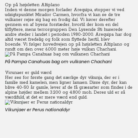
Op på højsletten Altiplano
Inden vi denne morgen forlader Arequipa, stopper vi ved
udsigtspunktet Mirador Carmen, hvorfra vi kan se de tre
vulkaner rejse sig bag en frodig dal. Vi kører derefter
gennem en af byens forstæder, hvortil der kom en del
tilflyttere, mens terrorgruppen Den Lysende Sti huserede
andre steder i landet i perioden 1980-2000. Arequipa har dog
altid været fredelig og folk som flyttede hertil, blev
boende. Vi følger hovedvejen op på højsletten Altiplano og
rundt om den over 6.000 meter høje vulkan Chachani.
På Pampa Canahuas bag om vulkanen Chachani
Vicunaer er guld værd
Her ses for første gang det særlige dyr vikunja, der er i
familie med kamelen, men ligner lamaen. Disse dyr, der kan
blive 40-50 år gamle, lever af de få græsarter som findes i de
alpine højder mellem 3.200 og 4.800 moh. Deres uld er så
værdifuld, at det er mere værd end guld.
Vikunjaer er Perus nationaldyr