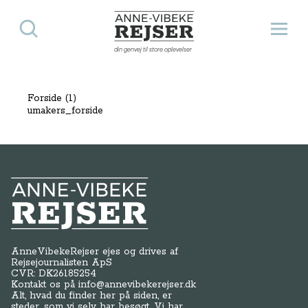
Søg
Åbn 
Anne-Vibeke Rejser
din genvej til store oplevelser
Forside (1)
umakers_forside
Anne-Vibeke Rejser
AnneVibekeRejser ejes og drives af
Rejsejournalisten ApS
CVR: DK
26185254
Kontakt os på
info@annevibekerejser.dk
Alt, hvad du finder her på siden, er
steder, som vi selv har besøgt. Vi har